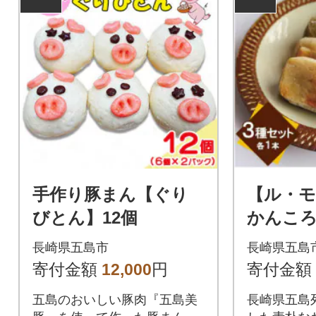
手作り豚まん【ぐり
【ル・モ
びとん】12個
かんころ
つまいも
長崎県五島市
長崎県五島
芋)
寄付金額
12,000
円
寄付金額
五島のおいしい豚肉『五島美
長崎県五島