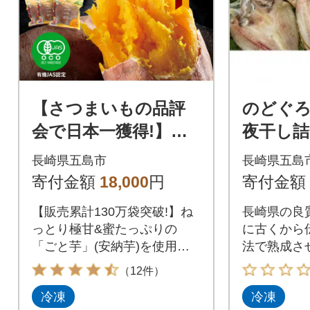
【さつまいもの品評
のどぐろ
会で日本一獲得!】ご
夜干し詰
と焼き ごと芋(冷凍焼
長崎県五島市
長崎県五島
き芋/安納芋)6袋セッ
寄付金額
18,000
円
寄付金額
ト(計1.8kg)
【販売累計130万袋突破!】ね
長崎県の良
っとり極甘&蜜たっぷりの
に古くから
「ごと芋」(安納芋)を使用し
法で熟成さ
た大人気冷凍焼き芋
しです。
（12件）
冷凍
冷凍