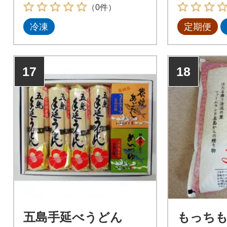
芋!(有機JA
（0件）
冷凍
定期便
17
18
五島手延べうどん
もっち