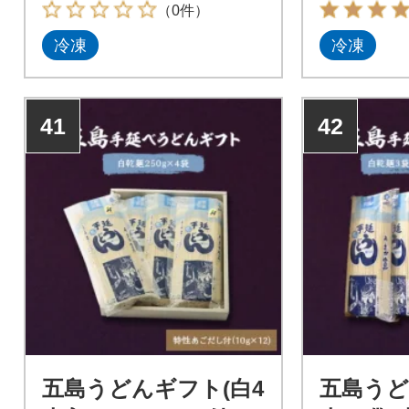
いと評判のお肉です。
しです。
（0件）
冷凍
冷凍
41
42
五島うどんギフト(白4
五島うど