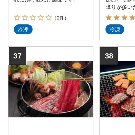
降りが多い
いと評判の
（0件）
冷凍
冷凍
37
38