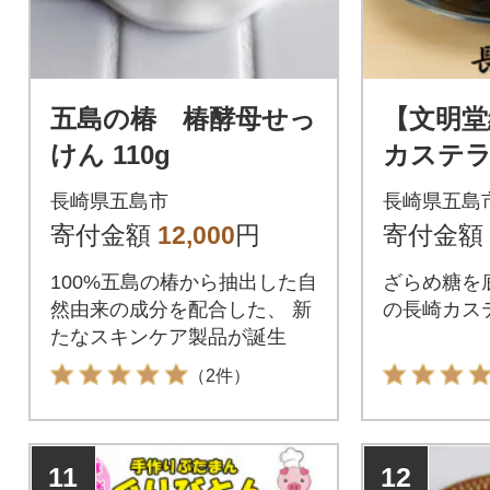
五島の椿 椿酵母せっ
【文明堂
けん 110g
カステラ1
0切入×2
長崎県五島市
長崎県五島
寄付金額
12,000
円
寄付金額
100%五島の椿から抽出した自
ざらめ糖を
然由来の成分を配合した、 新
の長崎カス
たなスキンケア製品が誕生
（2件）
11
12