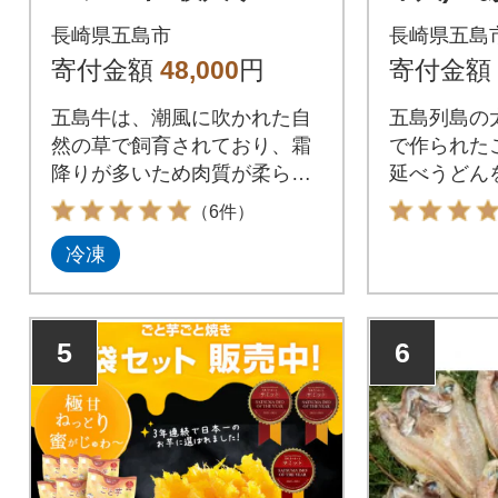
長崎県五島市
長崎県五島
寄付金額
48,000
円
寄付金額
五島牛は、潮風に吹かれた自
五島列島の
然の草で飼育されており、霜
で作られた
降りが多いため肉質が柔らか
延べうどん
いと評判のお肉です。
（6件）
冷凍
5
6