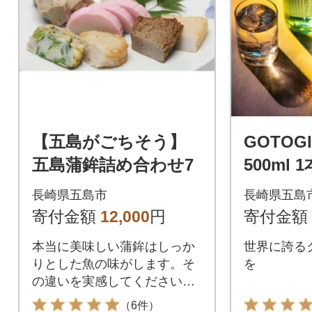
【五島がごちそう】
GOTOG
五島蒲鉾詰め合わせ7
500ml
蒸溜所
長崎県五島市
長崎県五島
寄付金額
12,000
円
寄付金額
本当に美味しい蒲鉾はしっか
世界に誇る
りとした魚の味がします。そ
を
の違いを実感してください。
【株式会社浜口水産】
（6件）