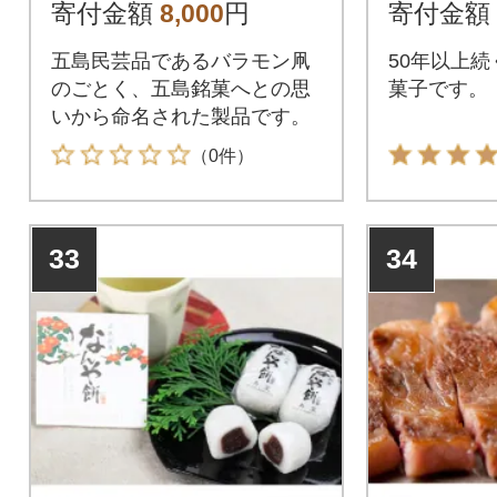
寄付金額
8,000
円
寄付金額
五島民芸品であるバラモン凧
50年以上
のごとく、五島銘菓へとの思
菓子です。
いから命名された製品です。
（0件）
33
34