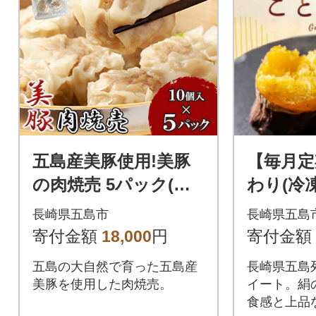
五島産美豚使用!美豚
【毎月定
の肉焼売 5パック(各1
わり(冷
0個入)
クスイー
長崎県五島市
長崎県五島
(計1.8k
寄付金額
18,000
円
寄付金額
五島の大自然で育った五島産
長崎県五島
美豚を使用した肉焼売。
イート。絹
食感と上品