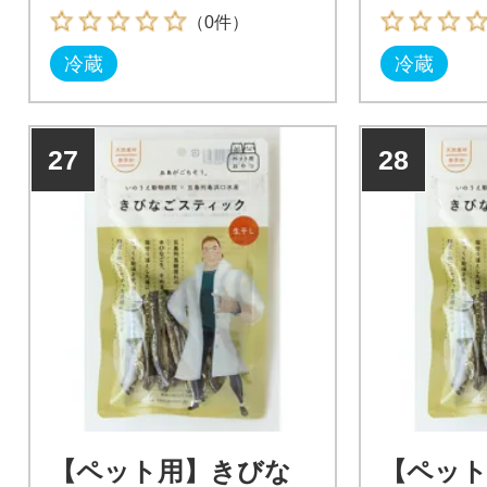
（0件）
冷蔵
冷蔵
27
28
【ペット用】きびな
【ペッ