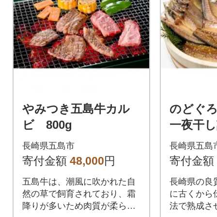
やみつき五島牛カル
のどぐ
ビ 800g
一夜干し
長崎県五島市
長崎県五島
寄付金額
48,000
円
寄付金額
五島牛は、潮風に吹かれた自
長崎県の良
然の草で飼育されており、霜
に古くから
降りが多いため肉質が柔らか
法で熟成さ