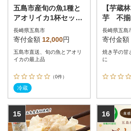
五島市産旬の魚1種と
【芋蔵林
アオリイカ1杯セット
芋 不揃
【金沢鮮魚】
長崎県五島市
長崎県五島
寄付金額
12,000
円
寄付金額
五島市直送、旬の魚とアオリ
焼き芋の甘
イカの最上品
に
（0件）
冷蔵
15
16