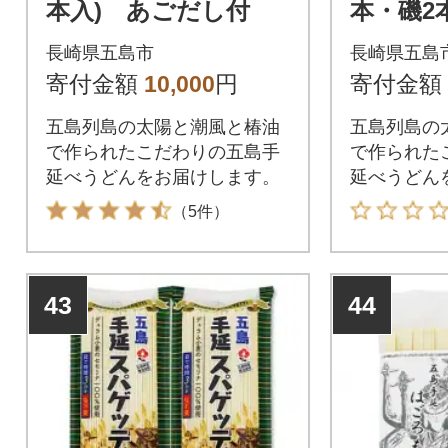
本入) あごだし付
本・磯2
し付
長崎県五島市
長崎県五島
寄付金額
10,000
円
寄付金額
五島列島の太陽と潮風と椿油
五島列島の
で作られたこだわりの五島手
で作られた
延べうどんをお届けします。
延べうどん
（5件）
43
44