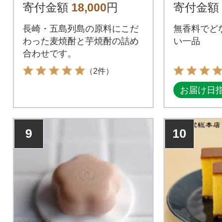
c.25%
寄付金額
18,000
円
寄付金額
長崎・五島列島の原料にこだ
無香料でど
わった麦焼酎と芋焼酎の詰め
い一品
合わせです。
（2件）
お届け日
9
10