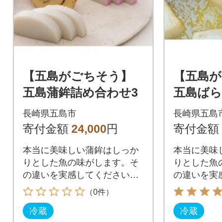
【五島がごちそう】
【五島
五島蒲鉾詰め合わせ3
五島ば
め合わ
長崎県五島市
長崎県五島
寄付金額
24,000
円
寄付金額
本当に美味しい蒲鉾はしっか
本当に美味
りとした魚の味がします。そ
りとした魚
の違いを実感してください。
の違いを実
【株式会社浜口水産】
【株式会社
（0件）
冷蔵
冷蔵