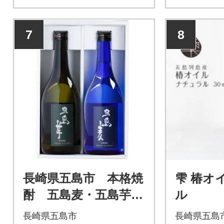
7
8
長崎県五島市 本格焼
雫 椿オ
酎 五島麦・五島芋セ
ル
ット 720ml×2本 Al
長崎県五島市
長崎県五島