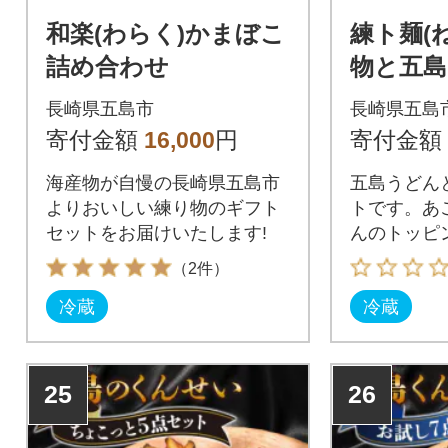
和楽(わらく)かまぼこ
練ト麺(
詰め合わせ
物と五
ット
長崎県五島市
長崎県五島
寄付金額
16,000
円
寄付金額
海産物が自慢の長崎県五島市
五島うどん
よりおいしい練り物のギフト
トです。あ
セットをお届けいたします!
んのトッピ
上がりくだ
（2件）
冷蔵
冷蔵
25
26