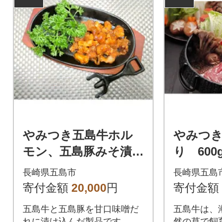
やみつき五島牛ホル
やみつき
モン、五島豚みそ漬
り 600
セット
長崎県五島市
長崎県五島
寄付金額
20,000
円
寄付金額
五島牛と五島豚を甘口味噌だ
五島牛は、
れに漬け込んだ製品です。
然の草で飼