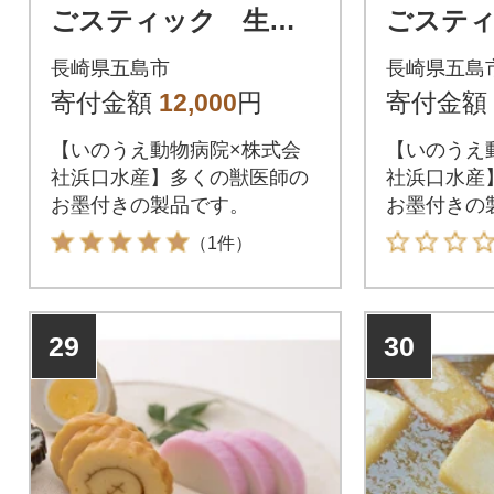
ごスティック 生干
ごステ
し×4袋・蒸干し×4袋
し×8袋
長崎県五島市
長崎県五島
寄付金額
12,000
円
寄付金額
【いのうえ動物病院×株式会
【いのうえ
社浜口水産】多くの獣医師の
社浜口水産
お墨付きの製品です。
お墨付きの
（1件）
29
30