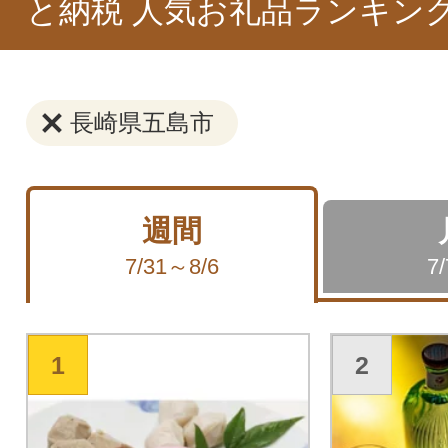
と納税 人気お礼品ランキン
長崎県五島市
週間
7/31～8/6
7
1
2