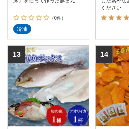
豚』を使って作った豚まん
した素朴な
ください。
（0件）
冷凍
13
14