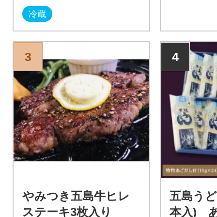
冷蔵
3
4
やみつき五島牛ヒレ
五島うど
ステーキ3枚入り
本入) 