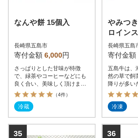
なんや餅 15個入
やみつ
ロインス
り
長崎県五島市
長崎県五島
寄付金額
6,000
円
寄付金額
さっぱりとした甘味が特徴
五島牛は、
で、緑茶やコーヒーなどにも
然の草で飼
良く合い、美味しく頂けま
降りが多い
す。
いと評判の
（4件）
冷蔵
冷凍
35
36