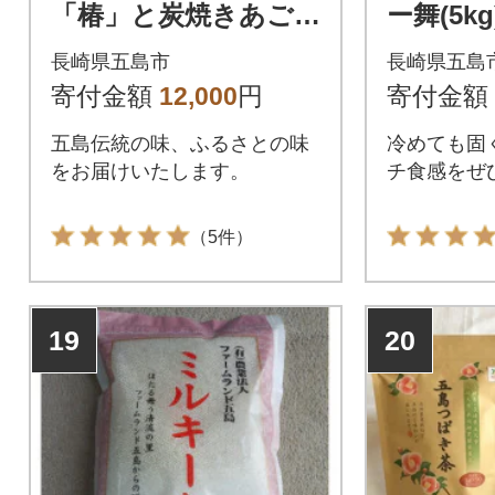
「椿」と炭焼きあご
ー舞(5kg
スープ、めんつゆ詰
長崎県五島市
長崎県五島
合せ
寄付金額
12,000
円
寄付金額
五島伝統の味、ふるさとの味
冷めても固
をお届けいたします。
チ食感をぜ
（5件）
19
20