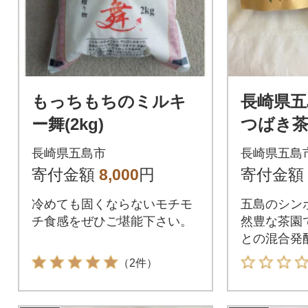
もっちもちのミルキ
長崎県五
ー舞(2kg)
つばき茶
ィーバッ
長崎県五島市
長崎県五島
寄付金額
8,000
円
寄付金額
冷めても固くならないモチモ
五島のシン
チ食感をぜひご堪能下さい。
然豊な茶園
との混合発
のやさしい
（2件）