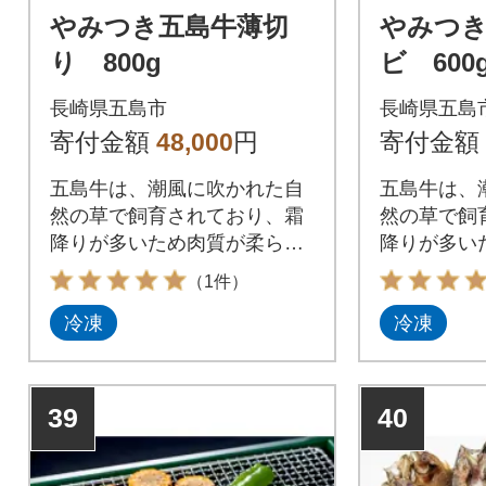
やみつき五島牛薄切
やみつ
り 800g
ビ 600
長崎県五島市
長崎県五島
寄付金額
48,000
円
寄付金額
五島牛は、潮風に吹かれた自
五島牛は、
然の草で飼育されており、霜
然の草で飼
降りが多いため肉質が柔らか
降りが多い
いと評判のお肉です。
いと評判の
（1件）
冷凍
冷凍
39
40