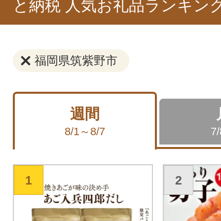
と納税 人気お礼品ランキン
福岡県筑紫野市
週間
8/1～8/7
7
1
2