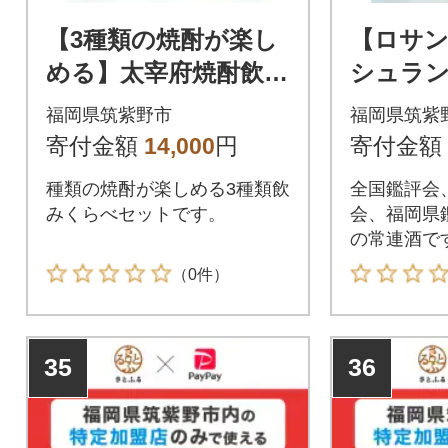
【3種類の焼酎が楽し
【ロサ
める】太宰府焼酎飲み
シュラ
くらべセット(各720m
店で提供
福岡県筑紫野市
福岡県筑紫
l)
大吟醸(18
寄付金額
14,000
円
寄付金額
種類の焼酎が楽しめる3種類飲
全国鑑評会
みくらべセットです。
会、福岡県
の常連酒で
に飲まれま
（0件）
35
36