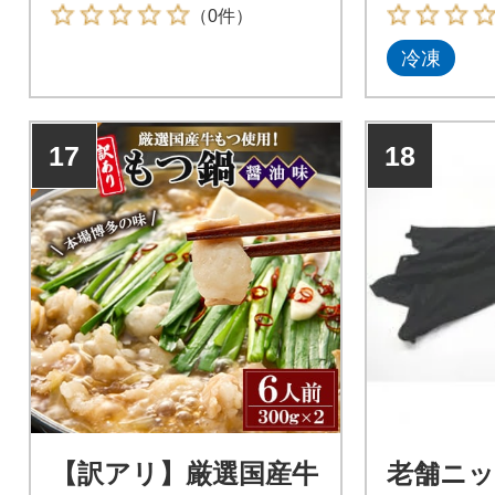
い。
（0件）
冷凍
17
18
【訳アリ】厳選国産牛
老舗ニ