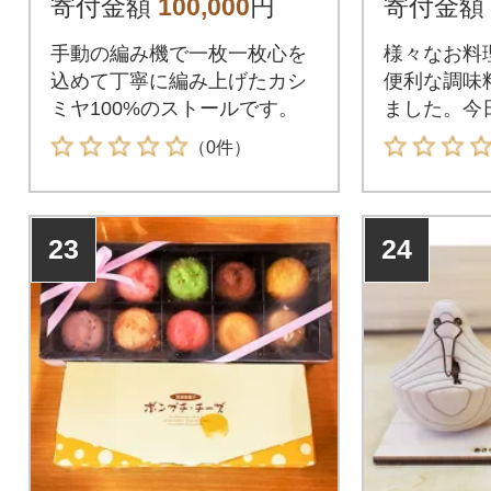
寄付金額
100,000
円
寄付金額
手動の編み機で一枚一枚心を
様々なお料
込めて丁寧に編み上げたカシ
便利な調味
ミヤ100%のストールです。
ました。今
料理名人に
（0件）
23
24