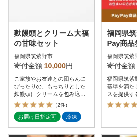
麩饅頭とクリーム大福
福岡県筑
の甘味セット
Pay商品券
分)※地
福岡県筑紫野市
福岡県筑紫
加盟店の
寄付金額
10,000
円
寄付金額
ご家族やお友達との団らんに
福岡県筑紫
ぴったりの、もっちりとした
基準を満た
麩饅頭にクリームを包み込ん
スを提供する
だ大福のセットです。こだわ
のお支払い
（2件）
りのお菓子をお楽しみくださ
ます。福岡
お届け日指定可
冷凍
い。
方はPayP
ませんので