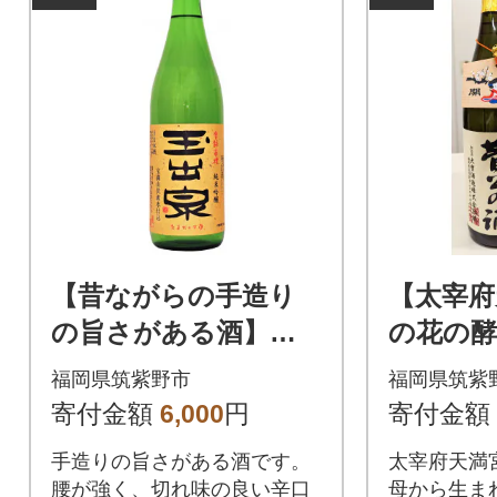
【昔ながらの手造り
【太宰府
の旨さがある酒】
の花の
「玉出泉」純米吟醸(7
れた酒】
福岡県筑紫野市
福岡県筑紫
20ml×1本)
(720ml×
寄付金額
6,000
円
寄付金額
手造りの旨さがある酒です。
太宰府天満
腰が強く、切れ味の良い辛口
母から生ま