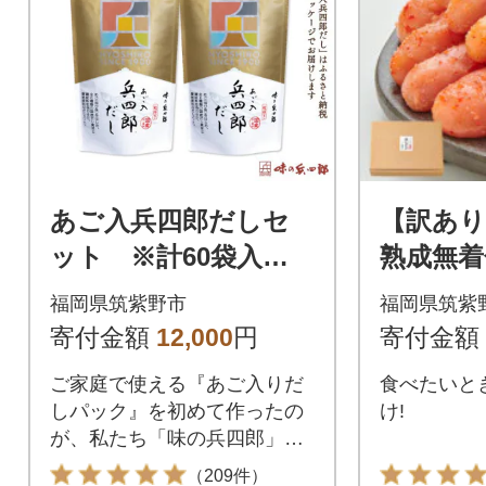
あご入兵四郎だしセ
【訳あ
ット ※計60袋入
熟成無着
り | 調味料 出汁 人
子)1kg
福岡県筑紫野市
福岡県筑紫
気セット だしパック
寄付金額
12,000
円
寄付金額
だし だしの素
ご家庭で使える『あご入りだ
食べたいと
しパック』を初めて作ったの
け!
が、私たち「味の兵四郎」で
す。
（209件）