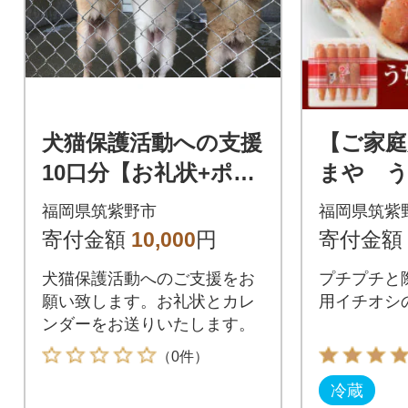
犬猫保護活動への支援
【ご家庭
10口分【お礼状+ポス
まや 
トカード3枚セット】
い切子込3
福岡県筑紫野市
福岡県筑紫
市)
寄付金額
10,000
円
寄付金額
犬猫保護活動へのご支援をお
プチプチと
願い致します。お礼状とカレ
用イチオシ
ンダーをお送りいたします。
（0件）
冷蔵