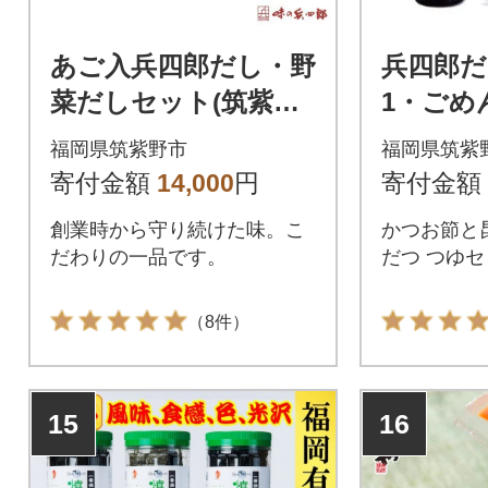
あご入兵四郎だし・野
兵四郎だし
菜だしセット(筑紫野
1・ごめ
市)
ット(筑
福岡県筑紫野市
福岡県筑紫
寄付金額
14,000
円
寄付金額
創業時から守り続けた味。こ
かつお節と
だわりの一品です。
だつ つゆ
（8件）
15
16