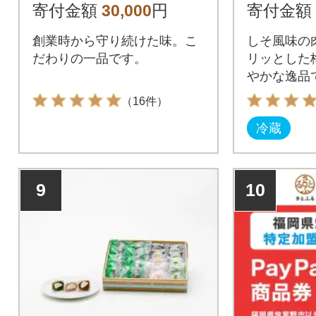
寄付金額
30,000
円
寄付金額
創業時から守り続けた味。こ
しそ風味の
だわりの一品です。
リッとした
やかな逸品
にぜひ!
（16件）
冷蔵
9
10