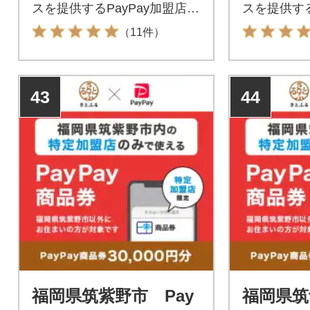
スを提供するPayPay加盟店で
スを提供する
のお支払いにご利用いただけ
のお支払い
（11件）
ます。福岡県筑紫野市在住の
ます。福岡
方はPayPay商品券を受け取れ
方はPayP
ませんのでご注意ください。
ませんので
43
44
福岡県筑紫野市 Pay
福岡県筑