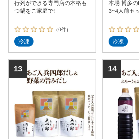
行列ができる専門店の本格も
本場 博多の
つ鍋をご家庭で!
3~4人前セ
（0件）
冷凍
冷凍
13
14