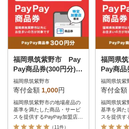
福岡県筑紫野市 Pay
福岡県筑
Pay商品券(300円分)※
Pay商品
地域内の一部の加盟店
地域内の
福岡県筑紫野市
福岡県筑紫
のみで利用可
のみで利
寄付金額
1,000
円
寄付金額
福岡県筑紫野市の地場産品の
福岡県筑紫
基準を満たした商品・サービ
基準を満た
スを提供するPayPay加盟店で
スを提供する
のお支払いにご利用いただけ
のお支払い
（11件）