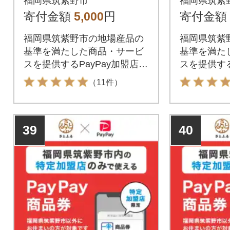
福岡県筑紫野市
福岡県筑紫
店のみで利用可
店のみで
寄付金額
5,000
円
寄付金額
福岡県筑紫野市の地場産品の
福岡県筑紫
基準を満たした商品・サービ
基準を満た
スを提供するPayPay加盟店で
スを提供する
のお支払いにご利用いただけ
のお支払い
（11件）
ます。福岡県筑紫野市在住の
ます。福岡
方はPayPay商品券を受け取れ
方はPayP
ませんのでご注意ください。
ませんので
39
40