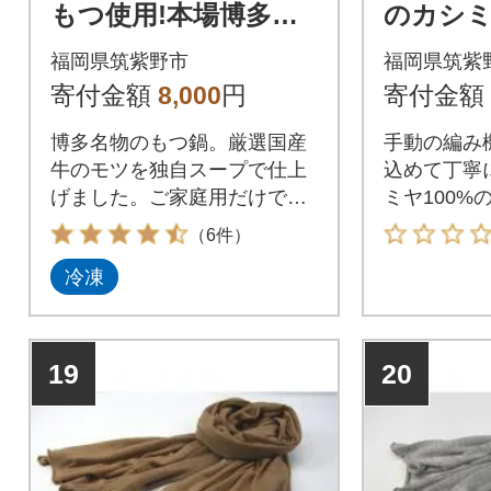
もつ使用!本場博多の
のカシ
味 もつ鍋(醤油味)6人
(ブラック
福岡県筑紫野市
福岡県筑紫
前(300g×2)(筑紫野市)
寄付金額
8,000
円
寄付金額
博多名物のもつ鍋。厳選国産
手動の編み
牛のモツを独自スープで仕上
込めて丁寧
げました。ご家庭用だけでな
ミヤ100%
くギフトや贈答用にも!
（6件）
冷凍
19
20