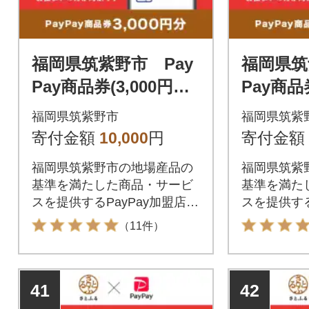
福岡県筑紫野市 Pay
福岡県筑
Pay商品券(3,000円分)
Pay商品券
※地域内の一部の加盟
※地域内
福岡県筑紫野市
福岡県筑紫
店のみで利用可
店のみで
寄付金額
10,000
円
寄付金額
福岡県筑紫野市の地場産品の
福岡県筑紫
基準を満たした商品・サービ
基準を満た
スを提供するPayPay加盟店で
スを提供する
のお支払いにご利用いただけ
のお支払い
（11件）
ます。福岡県筑紫野市在住の
ます。福岡
方はPayPay商品券を受け取れ
方はPayP
ませんのでご注意ください。
ませんので
41
42