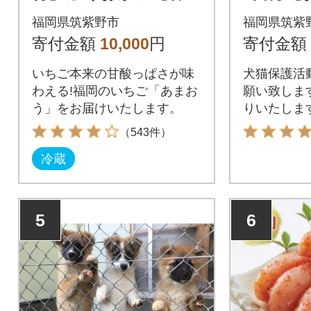
あまおう4パック(筑紫
ト】
福岡県筑紫野市
福岡県筑紫
野市)
寄付金額
10,000
円
寄付金額
いちご本来の甘酸っぱさが味
犬猫保護活
わえる!福岡のいちご「あまお
願い致しま
う」をお届けいたします。
りいたしま
（543件）
冷蔵
5
6