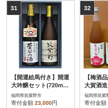
31
32
【開運絵馬付き】開運
【梅酒品
大吟醸セット(720ml×
大賀酒造
2種)
ット(各7
福岡県筑紫野市
福岡県筑紫
寄付金額
23,000
円
寄付金額