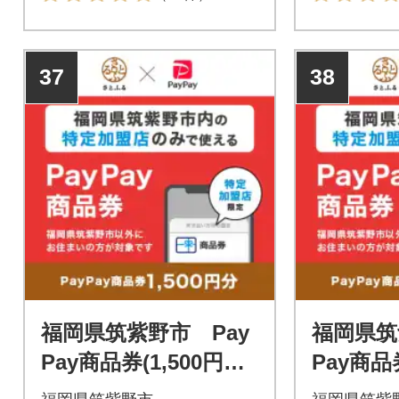
ます。福岡県筑紫野市在住の
ます。福岡
方はPayPay商品券を受け取れ
方はPayP
ませんのでご注意ください。
ませんので
37
38
福岡県筑紫野市 Pay
福岡県筑
Pay商品券(1,500円分)
Pay商品券
※地域内の一部の加盟
※地域内