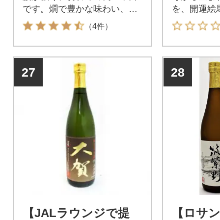
です。燗で豊かな味わい、冷
を、開運絵
やで切れが冴えます。
たします。
（4件）
27
28
【JALラウンジで提
【ロサ