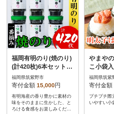
福岡有明のり(焼のり)
やまや
(計420枚)6本セット
こ小袋入り
有明海産の一番摘み限
(筑紫野市
福岡県筑紫野市
福岡県筑紫
定(筑紫野市)
寄付金額
15,000
円
寄付金額
有明海産の香り豊かに素材の
プチプチ際
味をそのままに生かした、と
いやすい小
ろける食感をお楽しみくださ