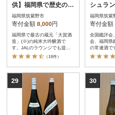
供】福岡県で歴史のあ
シュラ
る蔵元の純米大吟醸
店で提供
福岡県筑紫野市
福岡県筑紫
「大賀」(720ml×1本)
大吟醸(72
寄付金額
8,000
円
寄付金額
福岡県で最古の蔵元「大賀酒
全国鑑評会
造」(※)の純米大吟醸酒で
会、福岡県
す。JALのラウンジでも提供
の常連酒で
されました。
に飲まれま
（18件）
29
30