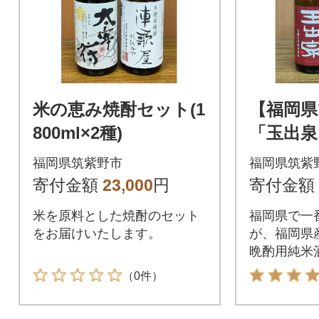
米の恵み焼酎セット(1
【福岡県
800ml×2種)
「玉出泉
(720ml×
福岡県筑紫野市
福岡県筑紫
寄付金額
23,000
円
寄付金額
米を原料とした焼酎のセット
福岡県で一番
をお届けいたします。
が、福岡県
晩酌用純米
いたします
（0件）