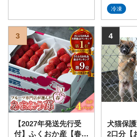
冷凍
3
4
【2027年発送先行受
犬猫保護
付】ふくおか産【春】
2口分【