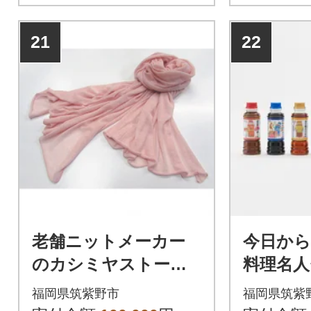
21
22
老舗ニットメーカー
今日か
のカシミヤストール
料理名人
(ピンク)
福岡県筑紫野市
福岡県筑紫