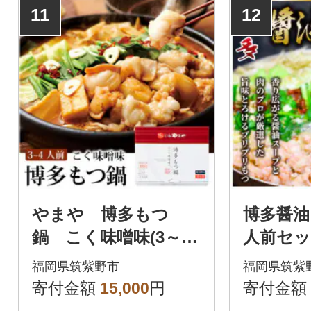
11
12
やまや 博多もつ
博多醤油
鍋 こく味噌味(3～4
人前セッ
人前)(筑紫野市)
福岡県筑紫野市
福岡県筑紫
寄付金額
15,000
円
寄付金額