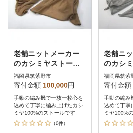
老舗ニットメーカー
老舗ニ
のカシミヤストール
のカシ
(ベージュ)
(グレー)
福岡県筑紫野市
福岡県筑紫
寄付金額
100,000
円
寄付金額
手動の編み機で一枚一枚心を
手動の編み
込めて丁寧に編み上げたカシ
込めて丁寧
ミヤ100%のストールです。
ミヤ100%
（0件）