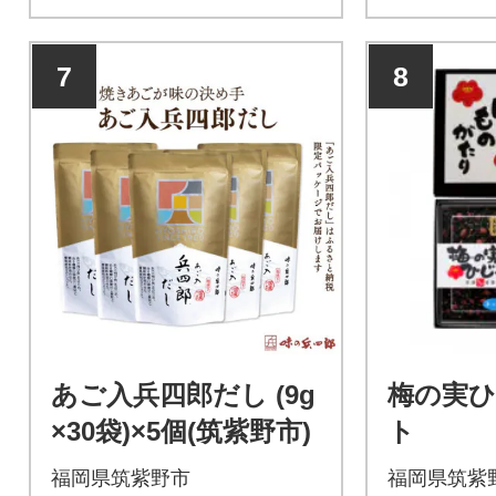
7
8
あご入兵四郎だし (9g
梅の実ひ
×30袋)×5個(筑紫野市)
ト
福岡県筑紫野市
福岡県筑紫