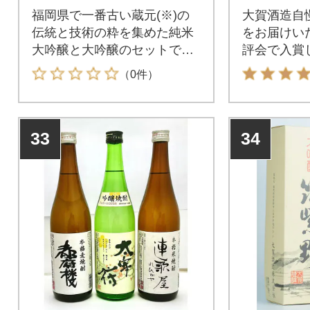
福岡県で一番古い蔵元(※)の
大賀酒造自
伝統と技術の粋を集めた純米
をお届けい
大吟醸と大吟醸のセットで
評会で入賞
す。
（0件）
33
34