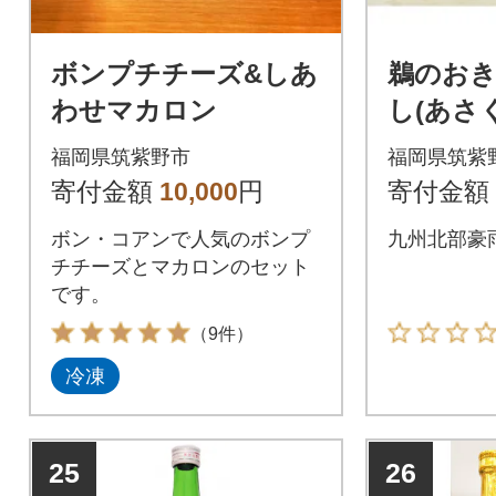
ボンプチチーズ&しあ
鵜のお
わせマカロン
し(あさ
福岡県筑紫野市
福岡県筑紫
寄付金額
10,000
円
寄付金額
ボン・コアンで人気のボンプ
九州北部豪
チチーズとマカロンのセット
です。
（9件）
冷凍
25
26