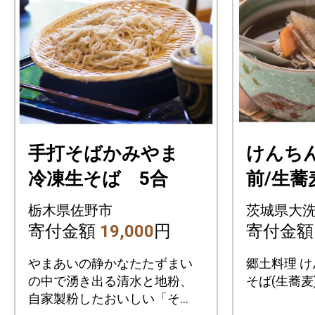
手打そばかみやま
けんち
冷凍生そば 5合
前/生蕎麦
麦つゆ
栃木県佐野市
茨城県大
寄付金額
19,000
円
寄付金
やまあいの静かなたたずまい
郷土料理 け
の中で湧き出る清水と地粉、
そば(生蕎麦)
自家製粉したおいしい「そ