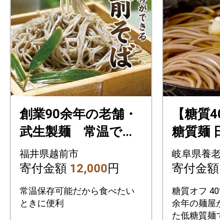
創業90余年の老舗・
【糖質4
武生製麺 常温で長
糖質麺 
期保存できる「越前
0g(30
福井県越前市
岐阜県養
そば」10食
人前)
寄付金額
12,000
円
寄付金
常温保存可能だから食べたい
糖質オフ 4
ときに便利
余年の麺屋
た低糖質麺