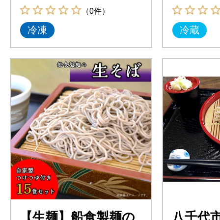
ば」をご賞味ください。
（0件）
冷凍
冷蔵
【生麺】船食製麺の
八千代