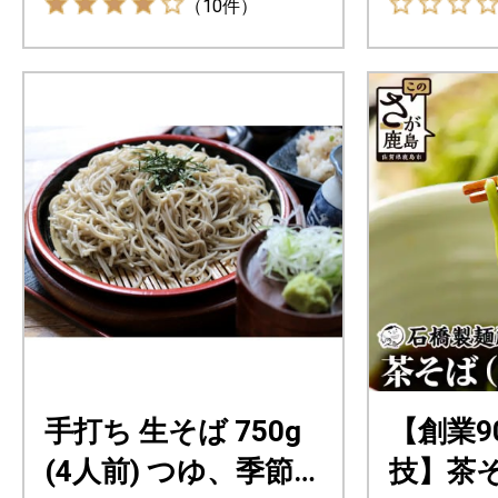
（10件）
手打ち 生そば 750g
【創業9
(4人前) つゆ、季節
技】茶そば