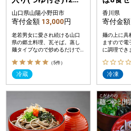
ックセット
山口県山陽小野田市
香川県
寄付金額
13,000
円
寄付金
老若男女に愛され続ける山口
麺の上に具
県の郷土料理、瓦そば。蒸し
ますので電
麺タイプなので炒めるだけで
に調理でき
簡単に調理できます。
（5件）
冷蔵
冷凍