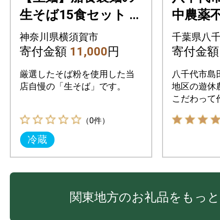
生そば15食セット 自
中農薬
家製つけつゆ付き
されたそ
神奈川県横須賀市
千葉県八
0%使用
寄付金額
11,000
円
寄付金
(半生麺
厳選したそば粉を使用した当
八千代市島
ット)
店自慢の「生そば」です。
地区の遊休
こだわって
是非ご賞味
（0件）
冷蔵
関東地方のお礼品をもっと