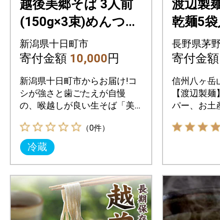
越後美郷そば 3人前
渡辺製
(150g×3束)めんつゆ
乾麺5袋
付 新潟県 十日町市
人前(23
新潟県十日町市
長野県茅
岳より
寄付金額
10,000
円
寄付金
新潟県十日町市からお届け!コ
信州八ヶ岳
シが強さと歯ごたえが自慢
【渡辺製麺
の、喉越しが良い生そば「美
パー、お土
郷そば」です。
番製品です
（0件）
冷蔵