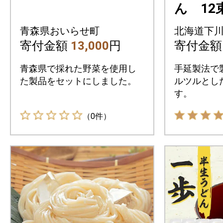
ん 12
青森県おいらせ町
北海道下
寄付金額
13,000
円
寄付金
青森県で採れた野菜を使用し
手延製法で
た製品をセットにしました。
ルツルとし
す。
（0件）