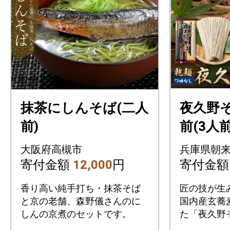
抹茶にしんそば(二人
夜久野そ
前)
前(3人
蕎麦使
大阪府高槻市
兵庫県朝
り強い
寄付金額
12,000
円
寄付金
モチモ
香り高い純手打ち・抹茶そば
匠の技が生
と京の老舗、森野儀さんのに
国内産玄蕎
しんの京煮のセットです。
た「夜久野
味とコシが