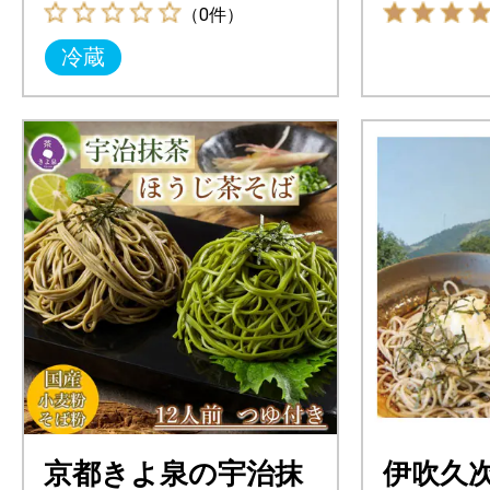
（0件）
冷蔵
京都きよ泉の宇治抹
伊吹久次