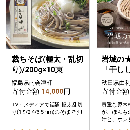
裁ちそば(極太・乱切
岩城の★
り)/200g×10束
「干し
汁」で
福島県南会津町
秋田県由
麦 14
寄付金額
14,000
円
寄付金
町農園
TV・メディアで話題!極太乱切
貴重な原木
り(1.9/2.4/3.5mm)のそばです!
が、ほんも
汁と、ホシ
輝く粉でつ