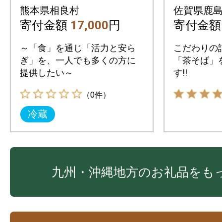
の佃煮付き
袋【合計1
熊本県相良村
佐賀県鹿
寄付金額
17,000
円
寄付金
～「食」を通じ「活力と安ら
こだわりの
ぎ」を、一人でも多くの方に
「茶そば」
提供したい～
す!!
（0件）
冷蔵
九州・沖縄地方のお礼品をも