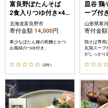
富良野ぼたんそば
皿谷 鶏
2食入りつゆ付き×4
ープ付き
箱ギフト
12-F39
北海道富良野市
山形県寒
寄付金額
14,000
円
寄付金
希少なぼたん種の乾麵とかつ
鶏そば専用
お風味のつゆ付き。
丸鶏スープ
がしっかり
沖縄県・離
（0件）