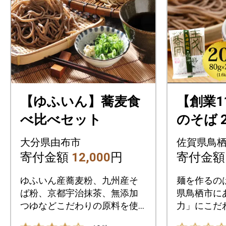
【ゆふいん】蕎麦食
【創業1
べ比べセット
のそば 
1.6kg 
大分県由布市
佐賀県鳥
山製麺」
寄付金額
12,000
円
寄付金
ゆふいん産蕎麦粉、九州産そ
麺を作るの
ば粉、京都宇治抹茶、無添加
県鳥栖市に
つゆなどこだわりの原料を使
力」にこだ
った食べ比べのセットです。
に麺づくり