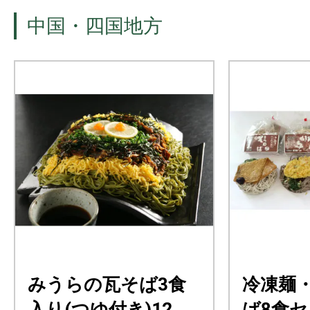
中国・四国地方
みうらの瓦そば3食
冷凍麺
入り(つゆ付き)12パ
ば8食