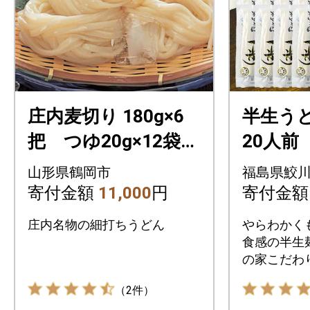
庄内麦切り 180g×6
半生う
把 つゆ20g×12袋
20人前
箱入
山形県鶴岡市
福島県鮫
寄付金額
11,000
円
寄付金
庄内名物の細打ちうどん
やらわかく
食感の半生
の家こだわ
（2件）