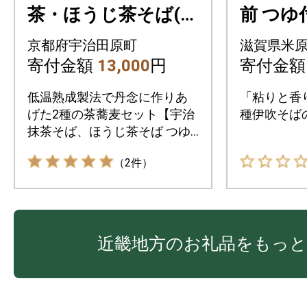
茶・ほうじ茶そば(1
前 つゆ
2食分・つゆ付き)ざ
京都府宇治田原町
滋賀県米
るそば 年越しそば
寄付金額
13,000
円
寄付金
国産小麦粉、そば粉
低温熟成製法で丹念に作りあ
「粘りと香
使用
げた2種の茶蕎麦セット【宇治
種伊吹そば
抹茶そば、ほうじ茶そば つゆ
付き】温ソバにも
（2件）
近畿地方のお礼品をもっと