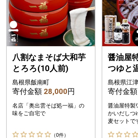
八割なまそば大和芋
醤油屋特
とろろ(10人前)
つゆと
ゆにこ
島根県飯南町
島根県江
島根名産
寄付金額
28,000
円
寄付金
ット
名店「奥出雲そば処一福」の
醤油屋特製
味をご自宅で
かいだしつ
麦セットで
も最適です
（0件）