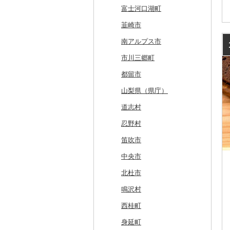
白糠町
鶴田町
滝沢市
名取市
藤里町
小国町
古殿町
常陸太田市
日光市
沼田市
上里町
横芝光町
小金井市
愛川町
新発田市
立山町
野々市市
勝山市
富士河口湖町
釧路町
階上町
住田町
川崎町
湯沢市
南陽市
昭和村
つくばみらい市
小山市
桐生市
川口市
多古町
墨田区
山北町
加茂市
富山県（県庁）
能登町
福井県（県庁）
韮崎市
名寄市
深浦町
葛巻町
村田町
大館市
中山町
下郷町
下妻市
宇都宮市
吉岡町
飯能市
白子町
東久留米市
真鶴町
小千谷市
小矢部市
能美市
越前市
南アルプス市
美唄市
青森市
花巻市
栗原市
由利本荘市
庄内町
西郷村
茨城町
栃木県（県庁）
太田市
長瀞町
栄町
利島村
清川村
田上町
滑川市
津幡町
坂井市
市川三郷町
厚岸町
田子町
岩泉町
富谷市
にかほ市
大石田町
二本松市
神栖市
那珂川町
高山村
羽生市
香取市
瑞穂町
開成町
五泉市
富山市
宝達志水町
あわら市
都留市
南富良野町
新郷村
田野畑村
岩沼市
羽後町
川西町
猪苗代町
常総市
茂木町
みどり市
小鹿野町
習志野市
大島町
藤沢市
三条市
南砺市
金沢市
福井市
山梨県（県庁）
上富良野町
横浜町
盛岡市
七ヶ宿町
秋田県（県庁）
鶴岡市
川俣町
東海村
那須烏山市
千代田町
坂戸市
銚子市
府中市
神奈川県（県庁）
見附市
内灘町
大野市
道志村
和寒町
野辺地町
遠野市
大崎市
秋田市
山形県（県庁）
郡山市
美浦村
矢板市
みなかみ町
鳩山町
君津市
国分寺市
鎌倉市
糸魚川市
かほく市
敦賀市
忍野村
紋別市
佐井村
奥州市
塩竈市
男鹿市
金山町
西会津町
大洗町
さくら市
片品村
埼玉県（県庁）
旭市
東村山市
大和市
胎内市
小松市
おおい町
笛吹市
乙部町
六戸町
雫石町
石巻市
美郷町
東根市
玉川村
河内町
足利市
富岡市
神川町
南房総市
中央区
伊勢原市
上越市
志賀町
永平寺町
中央市
根室市
五所川原市
岩手県（県庁）
多賀城市
東成瀬村
飯豊町
いわき市
ひたちなか市
那須町
館林市
東秩父村
八街市
あきる野市
小田原市
阿賀野市
加賀市
北杜市
三笠市
平川市
一関市
宮城県（県庁）
五城目町
鮭川村
南会津町
龍ケ崎市
鹿沼市
伊勢崎市
横瀬町
東金市
中野区
湯河原町
津南町
鳴沢村
東川町
蓬田村
久慈市
亘理町
北秋田市
大蔵村
田村市
守谷市
下野市
東吾妻町
三芳町
九十九里町
荒川区
秦野市
新潟県（県庁）
西桂町
厚真町
中泊町
西和賀町
蔵王町
八峰町
山辺町
磐梯町
常陸大宮市
益子町
前橋市
幸手市
いすみ市
北区
綾瀬市
柏崎市
身延町