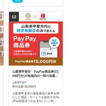
冷蔵
12
山梨県甲斐市 PayPay商品券(15,
000円分)※地域内の一部の加盟店
のみで利用可
山梨県甲斐市
寄付金額
50,000
円
山梨県甲斐市の地場産品の基準を満
たした商品・サービスを提供するPa
yPay加盟店でのお支払いにご利用い
ただけます。山梨県甲斐市在住の方