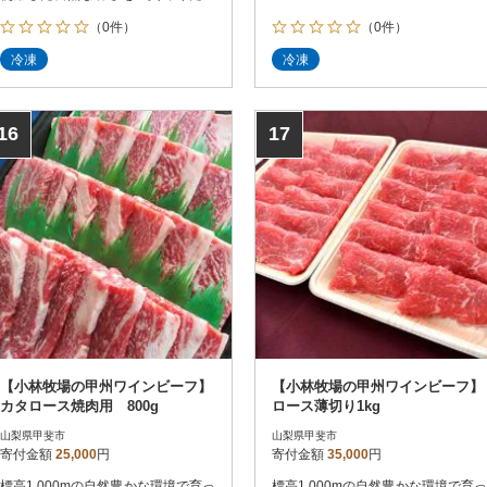
い。
（0件）
（0件）
冷凍
冷凍
16
17
【小林牧場の甲州ワインビーフ】
【小林牧場の甲州ワインビーフ】
カタロース焼肉用 800g
ロース薄切り1kg
山梨県甲斐市
山梨県甲斐市
寄付金額
25,000
円
寄付金額
35,000
円
標高1,000mの自然豊かな環境で育っ
標高1,000mの自然豊かな環境で育っ