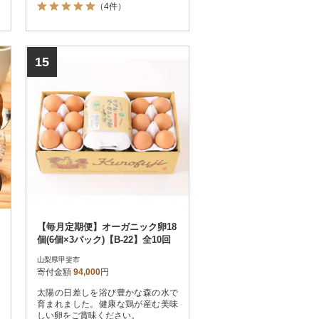
（4件）
はPayPay商品券を受け取れませんの
でご注意ください。
15
【毎月定期便】オーガニック卵18
個(6個×3パック)【B-22】全10回
山梨県甲斐市
寄付金額
94,000
円
太陽の日差しを浴び豊かな森の水で
育まれました。健康な鶏が産む美味
しい卵をご賞味ください。