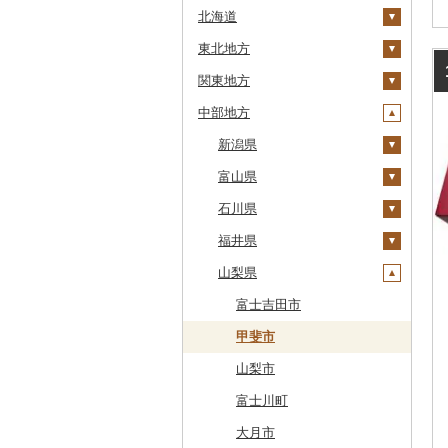
北海道
東北地方
安平町
関東地方
八雲町
青森県
中部地方
鹿部町
岩手県
茨城県
十和田市
江差町
宮城県
栃木県
新潟県
大鰐町
宮古市
土浦市
白老町
秋田県
群馬県
富山県
南部町
軽米町
柴田町
取手市
那須塩原市
十日町市
せたな町
山形県
埼玉県
石川県
五戸町
岩手町
色麻町
大潟村
つくば市
市貝町
榛東村
弥彦村
射水市
旭川市
福島県
千葉県
福井県
藤崎町
矢巾町
丸森町
横手市
村山市
稲敷市
塩谷町
下仁田町
春日部市
阿賀町
氷見市
羽咋市
森町
東京都
山梨県
六ヶ所村
釜石市
大衡村
能代市
尾花沢市
天栄村
潮来市
上三川町
玉村町
蕨市
勝浦市
出雲崎町
朝日町
七尾市
美浜町
稚内市
神奈川県
東北町
野田村
加美町
小坂町
上山市
広野町
五霞町
佐野市
安中市
戸田市
袖ケ浦市
八王子市
魚沼市
高岡市
白山市
小浜市
富士吉田市
標津町
三戸町
普代村
利府町
仙北市
河北町
鏡石町
北茨城市
真岡市
川場村
毛呂山町
我孫子市
日野市
南足柄市
佐渡市
魚津市
穴水町
越前町
甲斐市
清里町
東通村
一戸町
白石市
井川町
酒田市
須賀川市
境町
高根沢町
昭和村
久喜市
長柄町
昭島市
松田町
燕市
砺波市
輪島市
若狭町
山梨市
北斗市
黒石市
陸前高田市
登米市
潟上市
新庄市
小野町
かすみがうら市
大田原市
甘楽町
ふじみ野市
芝山町
武蔵村山市
大井町
南魚沼市
入善町
中能登町
鯖江市
富士川町
留萌市
おいらせ町
紫波町
山元町
三種町
長井市
棚倉町
牛久市
栃木市
明和町
川島町
八千代市
葛飾区
中井町
関川村
黒部市
石川県（県庁）
高浜町
大月市