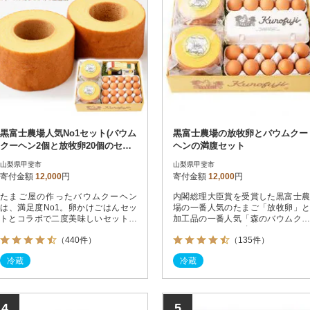
黒富士農場人気No1セット(バウム
黒富士農場の放牧卵とバウムクー
クーヘン2個と放牧卵20個のセッ
ヘンの満腹セット
ト)
山梨県甲斐市
山梨県甲斐市
寄付金額
12,000
円
寄付金額
12,000
円
たまご屋の作ったバウムクーヘン
内閣総理大臣賞を受賞した黒富士農
は、満足度No1。卵かけごはんセッ
場の一番人気のたまご「放牧卵」と
トとコラボで二度美味しいセットで
加工品の一番人気「森のバウムクー
す。
ヘン」をたっぷり味わえるおすすめ
（440件）
（135件）
セットです。
冷蔵
冷蔵
4
5