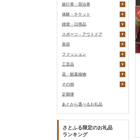
旅行券・宿泊券
干物
すいか
きのこ
ウイスキー
その他飲料・ジュース
ゼリー
パスタ
鍋
塩
季節・空調家電
常陸牛
その他鶏肉
しじみ
イワシ
タコ
海苔
あきたこまち
みかん
自然薯
その他日本酒
黒糖焼酎
白ワイン
ドリップ
静岡茶
みかんジュース（オレ
飲料
シュウマイ
カレー
ンジジュース）
体験・チケット
その他魚介・加工品
キウイ
その他野菜
リキュール・洋酒
チョコレート
ひやむぎ
ピザ
醤油
キッチン家電
旅行券
上州牛
サザエ
カツオ
わかめ
ししゃも
ひとめぼれ
レモン
レンコン
しいたけ
その他焼酎
赤ワイン
足柄茶
茶葉・ティーバッグ
野菜ジュース
コロッケ
シチュー
肉
その他果汁飲料
雑貨・日用品
柿（カキ）
甘酒
カステラ
そうめん
レトルト
味噌
照明器具
宿泊券
PayPay商品券
飛騨牛
はまぐり
金目鯛
ひじき
その他干物
しらす・ちりめん
ミルキークィーン
不知火・デコポン
にんにく・生姜
松茸
山菜
シャンパン・スパーク
知覧茶
炭酸飲料
その他惣菜
魚
JTBふるさと旅行クー
リングワイン
ポン（Eメール発行）
スポーツ・アウトドア
ドライフルーツ
ノンアルコール
アイス・ジェラート
その他麺
スープ
酢
パソコン・周辺機器
食事券
家具・インテリア
近江牛
その他貝
クエ
その他海苔・海藻
かまぼこ・練り製品
ななつぼし
せとか
その他根菜
その他きのこ
かぼちゃ
八女茶
豆乳
その他鍋
その他ワイン
JTBふるさと旅行券
美容
その他果物
その他酒
その他洋菓子
豆腐・納豆
だし
TV・オーディオ・カメラ
温泉・サウナ・スパ利用
寝具
ゴルフ
神戸牛・神戸ビーフ
くじら
その他魚介・加工品
その他米
文旦
干し柿
茄子
その他茶
その他飲料・ジュース
タンス
（紙券）
券
ファッション
煎餅・おかき
漬物
食用油
美容・健康家電
タオル
釣り
スキンケア
但馬牛
サバ
まどんな
干し芋
びわ
レタス
豆腐
机・テーブル
布団
ゴルフボール
その他旅行券
水族館
工芸品
羊羹
缶詰・瓶詰
はちみつ
カー用品
文房具・印鑑
サイクリング
シャンプー・リンス
鞄・バッグ
土佐あかうし
さんま
ポンカン
その他ドライフルーツ
ブルーベリー
その他野菜
納豆
梅干
えごま油
椅子・チェア・ソファ
枕
泉州タオル
ゴルフクラブ
化粧水・乳液・美容液
動物園
花・観葉植物
饅頭
乾物
ドレッシング
時計
食器
アウトドア・キャンプ
石鹸・ボディーソープ
洋服
織物
佐賀牛
鯛
その他柑橘
パイナップル
キムチ
肉
オリーブオイル
その他家具・インテリ
毛布
その他タオル
ボールペン
ゴルフウェア
洗顔
トートバッグ・ショル
釣り
ア
ダーバッグ
その他
大福
燻製（スモーク）
その他調味料
その他家電
キッチン用品
その他スポーツ
入浴剤
和服
陶器・漆器
観葉植物・苗木
長崎和牛
のどぐろ
栗
その他漬物
魚
ごま油
タオルケット
ノート・ファイル
グラス・カップ
その他ゴルフ
その他スキンケア
女性・レディース
本場奄美大島紬
ダイビング
キャリーバッグ・スー
定期便
その他和菓子
おせち
日用品
アロマ
靴・履物
その他装飾品・工芸品
花
地域サービス
あか牛
ふぐ
その他果物
果物
その他食用油
みりん
その他寝具
印鑑
タンブラー
包丁
ウェア・ユニフォーム
男性・メンズ
その他織物
信楽焼
ツケース
スキーチケット・リフト
あとから選べるお礼品
その他加工品
楽器・器材
プロテイン
アクセサリー
盆栽・その他
その他
宮崎牛
ブリ
ジャム
ケチャップ
その他文房具
箸
フライパン
洗剤
その他スポーツ
子供・ベビー
靴・シューズ
唐津焼
数珠
胡蝶蘭
券
その他鞄・バッグ
本・CD・DVD
その他美容
その他服飾小物
その他牛肉（精肉）
ほっけ
その他缶詰・瓶詰
こしょう
スプーン・フォーク・
鍋
トイレットペーパー
その他洋服
スリッパ・下駄・草履
ペンダント・ネックレ
備前焼
工芸品
造花・プリザーブドフ
ゴルフプレー券
ナイフ
ス
ラワー
おもちゃ・ぬいぐるみ
その他鮮魚
その他調味料
まな板
ティッシュ
その他靴・履物
財布
美濃焼
播州そろばん
花火大会チケット
GDOふるさとゴルフ
さとふる限定のお礼品
皿・椀
ピアス・イヤリング
その他花
プレークーポン
ランキング
ご当地キャラクター
土鍋
その他日用品
ショール・ストール
村上木彫堆朱
美濃和紙
カタログギフト
弁当箱
真珠・パール