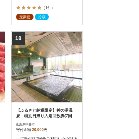
（1件）
定期便
冷蔵
18
【ふるさと納税限定】神の湯温
泉 特別日帰り入浴回数券(7回分)
+オリジナルタオルセット
山梨県甲斐市
寄付金額
20,000
円
大浴場が計7回分ご利用いただける