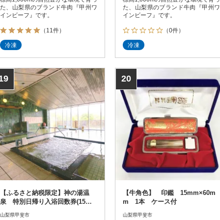
た、山梨県のブランド牛肉『甲州ワ
た、山梨県のブランド牛肉『甲州ワ
インビーフ』です。
インビーフ』です。
（11件）
（0件）
冷凍
冷凍
19
20
【ふるさと納税限定】神の湯温
【牛角色】 印鑑 15mm×60m
泉 特別日帰り入浴回数券(15回
m 1本 ケース付
分)+オリジナルタオルセット
山梨県甲斐市
山梨県甲斐市