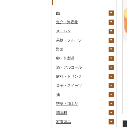
肉
魚介・海産物
牛肉（精肉）
米・パン
牛肉（加工品）
カニ
ステーキ
果物・フルーツ
豚肉（精肉）
エビ
米
すき焼き
ハンバーグ
ズワイガニ
野菜
豚肉（加工品）
いくら
雑穀
ぶどう・マスカット
しゃぶしゃぶ
もつ鍋
ステーキ
タラバガニ
甘エビ
精米
卵・乳製品
鶏肉
うに
餅
いちご
いも
焼肉
ローストビーフ
すき焼き
ハンバーグ
毛ガニ
ボタンエビ
無洗米
巨峰
酒・アルコール
鹿肉
明太子・たらこ
その他穀物加工品
りんご
トマト
卵
牛タン
ビーフジャーキー
しゃぶしゃぶ
もつ鍋
鶏肉（精肉）
かにしゃぶ
伊勢海老
玄米
ナガノパープル
じゃがいも
飲料・ドリンク
馬肉
その他魚卵
パン
もも
玉ねぎ
チーズ
ビール・発泡酒
和牛
その他牛肉（加工品）
焼肉
ハム
ハム・ソーセージ
その他カニ
その他エビ
明太子
金芽米
ピオーネ
さつまいも
フルーツトマト
菓子・スイーツ
羊肉・ラム肉（ジンギス
貝
メロン
ねぎ
ヨーグルト
日本酒
水・ミネラルウォーター
黒毛和牛
アグー豚
ソーセージ・ウインナ
唐揚げ
たらこ
数の子
ゆめぴりか
デラウェア
その他いも
ミニトマト
ビール
カン）
ー
麺
うなぎ
さくらんぼ
とうもろこし
牛乳
焼酎
コーヒー・コーヒー豆
ケーキ
白老牛
その他豚肉（精肉）
中津からあげ
からすみ
帆立（ホタテ）
つや姫
シャインマスカット
その他トマト
発泡酒
純米大吟醸
鴨肉
ベーコン・サラミ
惣菜・加工品
鮮魚
梨
根菜
バター
梅酒
茶
クッキー
ラーメン
仙台牛
水炊き
キャビア
鮑（アワビ）
コシヒカリ
その他ぶどう・マスカ
地ビール・クラフトビ
純米吟醸
芋焼酎
飲料
猪肉
その他豚肉（加工品）
ット
ール
調味料
イカ・タコ
マンゴー
アスパラガス
その他乳製品
泡盛
果汁飲料
焼き菓子
うどん
惣菜
米沢牛
地鶏
その他魚卵
牡蠣（カキ）
鮭・サーモン
はえぬき
和梨
人参
大吟醸
麦焼酎
コーヒー豆
飲料
その他肉・加工品
家電製品
海苔・海藻
みかん・柑橘
豆
ワイン
紅茶
プリン
そば
カレー・シチュー
砂糖
山形牛
赤鶏さつま
あさり
マグロ
イカ
さがびより
洋梨・ラフランス
大根
吟醸
米焼酎
粉
茶葉・ティーバッグ
りんごジュース
餃子