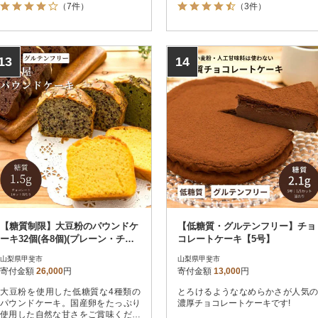
（7件）
（3件）
13
14
【糖質制限】大豆粉のパウンドケ
【低糖質・グルテンフリー】チョ
ーキ32個(各8個)(プレーン・チョ
コレートケーキ【5号】
コレート・宇治抹茶・ごま)
山梨県甲斐市
山梨県甲斐市
寄付金額
26,000
円
寄付金額
13,000
円
大豆粉を使用した低糖質な4種類の
とろけるようななめらかさが人気の
パウンドケーキ。国産卵をたっぷり
濃厚チョコレートケーキです!
使用した自然な甘さをご賞味くださ