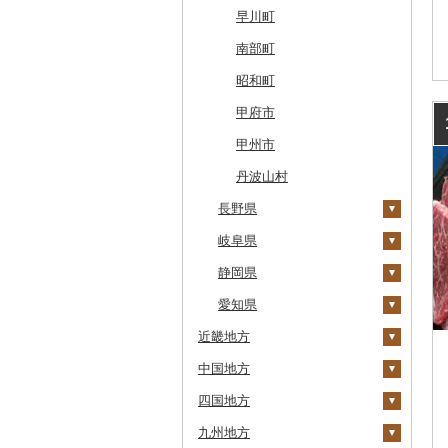
奥尻町
外ヶ浜町
北上市
女川町
鹿角市
戸沢村
三春町
笠間市
芳賀町
藤岡市
日高市
東庄町
多摩市
横須賀市
村上市
早川町
網走市
つがる市
平泉町
気仙沼市
大仙市
舟形町
本宮市
行方市
野木町
邑楽町
蓮田市
館山市
稲城市
三浦市
妙高市
南部町
浦河町
弘前市
洋野町
美里町
八郎潟町
最上町
柳津町
結城市
板倉町
川越市
大網白里市
世田谷区
大磯町
聖籠町
昭和町
広尾町
鰺ヶ沢町
大船渡市
松島町
真室川町
鮫川村
城里町
嬬恋村
宮代町
一宮町
日の出町
箱根町
刈羽村
甲府市
中札内村
むつ市
山田町
大和町
寒河江市
福島市
水戸市
草津町
吉見町
佐倉市
板橋区
横浜市
湯沢町
甲州市
滝川市
田舎館村
大槌町
大郷町
西川町
新地町
鉾田市
高崎市
東松山市
木更津市
渋谷区
茅ヶ崎市
新潟市
丹波山村
比布町
長野県
青森県（県庁）
南三陸町
高畠町
葛尾村
桜川市
群馬県（県庁）
入間市
茂原市
千代田区
川崎市
鶴居村
岐阜県
三沢市
仙台市
山形市
三島町
石岡市
大泉町
志木市
野田市
新宿区
厚木市
高森町
釧路市
静岡県
西目屋村
大河原町
三川町
桑折町
茨城県（県庁）
長野原町
北本市
山武市
江東区
海老名市
御代田町
養老町
苫前町
愛知県
角田市
大江町
矢吹町
坂東市
中之条町
桶川市
鴨川市
青梅市
相模原市
飯田市
八百津町
下田市
近畿地方
当別町
涌谷町
米沢市
国見町
小美玉市
加須市
印西市
国立市
座間市
青木村
池田町
静岡市
清須市
中国地方
占冠村
三重県
東松島市
檜枝岐村
日立市
三郷市
神崎町
品川区
二宮町
南箕輪村
関市
吉田町
田原市
四国地方
上士幌町
滋賀県
鳥取県
喜多方市
大子町
八潮市
船橋市
福生市
長野県（県庁）
瑞穂市
函南町
安城市
鈴鹿市
九州地方
平取町
京都府
島根県
徳島県
南相馬市
鹿嶋市
越生町
千葉市
小平市
上松町
飛騨市
藤枝市
北名古屋市
伊賀市
長浜市
鳥取県（県庁）