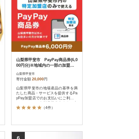
山梨県甲斐市 PayPay商品券(6,0
00円分)※地域内の一部の加盟店
のみで利用可
山梨県甲斐市
寄付金額
20,000
円
山梨県甲斐市の地場産品の基準を満
たした商品・サービスを提供するPa
yPay加盟店でのお支払いにご利用い
ただけます。山梨県甲斐市在住の方
（4件）
はPayPay商品券を受け取れませんの
でご注意ください。
6