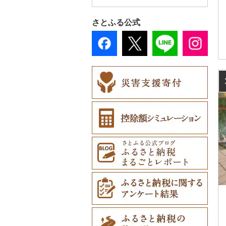
七飯町
大阪府
岡山県
香川県
福岡県
会津若松市
阿見町
さいたま市
白井市
文京区
高山村
岐南町
御殿場市
東栄町
木曽岬町
高島市
宮津市
米子市
雲南市
阿波市
さとふる公式
北見市
兵庫県
広島県
愛媛県
佐賀県
大熊町
那珂市
鴻巣市
成田市
大田区
南木曽町
大野町
浜松市
豊山町
多気町
草津市
伊根町
茨木市
大山町
海士町
津山市
牟岐町
高松市
那珂川市
登別市
奈良県
山口県
高知県
長崎県
浅川町
筑西市
嵐山町
富津市
豊島区
朝日村
山県市
伊東市
南知多町
松阪市
近江八幡市
与謝野町
豊能町
上郡町
琴浦町
津和野町
西粟倉村
安芸太田町
那賀町
直島町
今治市
添田町
嬉野市
訓子府町
和歌山県
熊本県
相馬市
八千代町
越谷市
浦安市
西東京市
長野市
羽島市
島田市
江南市
桑名市
竜王町
福知山市
枚方市
神河町
曽爾村
日野町
飯南町
久米南町
世羅町
柳井市
三好市
さぬき市
鬼北町
香美市
大刀洗町
佐賀県（県庁）
松浦市
室蘭市
大分県
中島村
古河市
小川町
松戸市
羽村市
根羽村
本巣市
沼津市
みよし市
志摩市
甲賀市
亀岡市
河内長野市
小野市
河合町
湯浅町
鳥取市
安来市
真庭市
大竹市
平生町
鳴門市
多度津町
西予市
馬路村
朝倉市
唐津市
時津町
上天草市
士幌町
宮崎県
伊達市
滑川町
柏市
池田町
川辺町
伊豆市
西尾市
明和町
湖南市
城陽市
泉佐野市
太子町
宇陀市
有田市
北栄町
知夫村
新見市
廿日市市
山口県（県庁）
藍住町
三豊市
八幡浜市
芸西村
苅田町
江北町
諫早市
湯前町
九重町
倶知安町
鹿児島県
川内村
本庄市
匝瑳市
須坂市
大垣市
裾野市
武豊町
鳥羽市
大津市
久御山町
交野市
西宮市
田原本町
橋本市
境港市
隠岐の島町
美咲町
北広島町
長門市
板野町
観音寺市
久万高原町
須崎市
川崎町
みやき町
東彼杵町
玉名市
由布市
えびの市
天塩町
沖縄県
平田村
熊谷市
市川市
川上村
輪之内町
焼津市
幸田町
いなべ市
彦根市
京丹後市
藤井寺市
佐用町
山添村
広川町
智頭町
吉賀町
浅口市
福山市
田布施町
東みよし町
宇多津町
上島町
日高村
春日市
多久市
長与町
菊池市
竹田市
宮崎市
指宿市
京極町
飯舘村
白岡市
市原市
信濃町
神戸町
富士宮市
碧南市
紀北町
栗東市
井手町
能勢町
多可町
大淀町
和歌山市
江府町
出雲市
美作市
広島市
防府市
徳島県（県庁）
小豆島町
松前町
室戸市
上毛町
伊万里市
対馬市
山江村
別府市
木城町
龍郷町
うるま市
新十津川町
矢祭町
ときがわ町
南牧村
瑞浪市
河津町
岡崎市
熊野市
愛荘町
木津川市
阪南市
朝来市
安堵町
海南市
八頭町
奥出雲町
岡山市
庄原市
上関町
阿南市
香川県（県庁）
愛南町
黒潮町
中間市
神埼市
長崎県（県庁）
宇城市
中津市
川南町
中種子町
嘉手納町
江別市
楢葉町
朝霞市
伊那市
中津川市
袋井市
愛知県（県庁）
南伊勢町
滋賀県（県庁）
宇治田原町
貝塚市
市川町
王寺町
那智勝浦町
若桜町
西ノ島町
早島町
府中市
山陽小野田市
上板町
土庄町
新居浜市
四万十市
太宰府市
有田町
佐世保市
西原村
豊後大野市
三股町
出水市
北谷町
蘭越町
湯川村
美里町
立科町
高山市
熱海市
蒲郡市
朝日町
米原市
長岡京市
岸和田市
三木市
十津川村
美浜町
湯梨浜町
浜田市
笠岡市
大崎上島町
山口市
海陽町
三木町
伊予市
奈半利町
赤村
基山町
南島原市
水上村
杵築市
都城市
いちき串木野市
宮古島市
幌加内町
行田市
東御市
郡上市
掛川市
東郷町
菰野町
豊郷町
綾部市
泉南市
新温泉町
高取町
御坊市
岩美町
大田市
里庄町
東広島市
周南市
徳島市
まんのう町
松山市
土佐市
須恵町
上峰町
波佐見町
高森町
日出町
椎葉村
徳之島町
八重瀬町
古平町
深谷市
中野市
白川村
伊豆の国市
犬山市
紀宝町
多賀町
笠置町
忠岡町
福崎町
広陵町
高野町
倉吉市
松江市
玉野市
竹原市
宇部市
勝浦町
琴平町
西条市
津野町
香春町
吉野ヶ里町
長崎市
大津町
津久見市
日向市
湧水町
座間味村