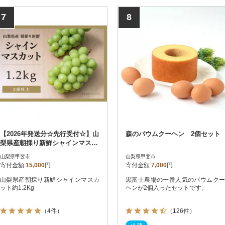
7
8
【2026年発送分☆先行受付☆】山
森のバウムクーヘン 2個セット
梨県産朝採り新鮮シャインマスカ
ット約1.2Kg
山梨県甲斐市
山梨県甲斐市
寄付金額
15,000
円
寄付金額
7,000
円
山梨県産朝採り新鮮シャインマスカ
黒富士農場の一番人気のバウムクー
ット約1.2Kg
ヘンが2個入ったセットです。
（4件）
（126件）