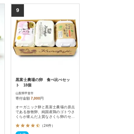
9
黒富士農場の卵 食べ比べセッ
ト 18個
山梨県甲斐市
寄付金額
7,000
円
オーガニック卵と黒富士農場の原点
である放牧卵、純国産鶏のゴトウさ
くらが産んだ上質なさくら卵のセッ
トです。
（24件）