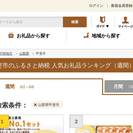
ログイン
新規会員登録
検索
お礼品から探す
地域から探す
中部地方
山梨県
甲斐市
甲斐市のふるさと納税 人気お礼品ランキング（週間
週間
月間
8/2～8/8
7/
検索条件：
山梨県甲斐市
1
2