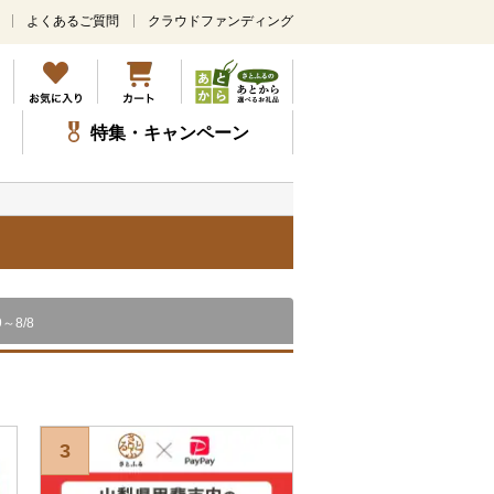
よくあるご質問
クラウドファンディング
メ
イ
ン
コ
ン
特集・キャンペーン
テ
ン
ツ
に
ス
）
キ
ッ
プ
9～8/8
3