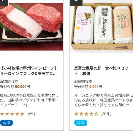
【小林牧場の甲州ワインビーフ】
黒富士農場の卵 食べ比べセッ
サーロインブロック&モモブロッ
ト 30個
ク各1.2kg
山梨県甲斐市
山梨県甲斐市
寄付金額
50,000
円
寄付金額
9,000
円
標高1,000mの自然豊かな環境で育っ
オーガニック卵と黒富士農場の原点
た、山梨県のブランド牛肉『甲州ワ
である放牧卵、純国産鶏のゴトウさ
インビーフ』です。
くらが産んだ上質なさくら卵のセッ
トです。
（2件）
（20件）
冷凍
冷蔵