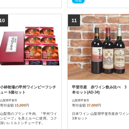
冷蔵
10
11
小林牧場の甲州ワインビーフシチ
甲斐市産 赤ワイン飲み比べ 3
ュー 6個セット
本セット(AD-34)
山梨県甲斐市
山梨県甲斐市
寄付金額
15,000
円
寄付金額
37,000
円
山梨県のブランド牛肉、『甲州ワイ
日本ワイン 山梨県甲斐市産赤ワイン
ンビーフ』を具とルーに使用。コク
3本セット
深いレトルトシチューです。