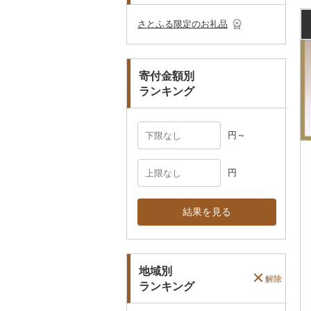
その他のゴルフプレー
ベビー用品
その他キッチン用品
ネクタイ・ベルト
その他陶器・漆器
民芸品
その他体験・チケット
券
その他食器
その他アクセサリー
さとふる限定のお礼品
ペット用品
マフラー・手袋
防災グッズ
その他服飾小物
寄付金額別
その他雑貨
ランキング
円～
円
結果を見る
地域別
解除
ランキング