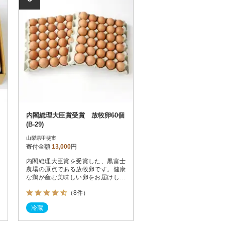
内閣総理大臣賞受賞 放牧卵60個
(B-29)
山梨県甲斐市
寄付金額
13,000
円
内閣総理大臣賞を受賞した、黒富士
農場の原点である放牧卵です。健康
な鶏が産む美味しい卵をお届けしま
す。
（8件）
冷蔵