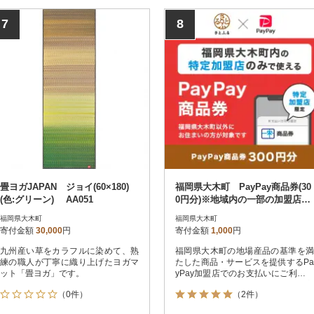
7
8
畳ヨガJAPAN ジョイ(60×180)
福岡県大木町 PayPay商品券(30
(色:グリーン) AA051
0円分)※地域内の一部の加盟店の
みで利用可
福岡県大木町
福岡県大木町
寄付金額
30,000
円
寄付金額
1,000
円
九州産い草をカラフルに染めて、熟
福岡県大木町の地場産品の基準を満
練の職人が丁寧に織り上げたヨガマ
たした商品・サービスを提供するPa
ット「畳ヨガ」です。
yPay加盟店でのお支払いにご利用い
ただけます。福岡県大木町在住の方
（0件）
（2件）
はPayPay商品券を受け取れませんの
でご注意ください。