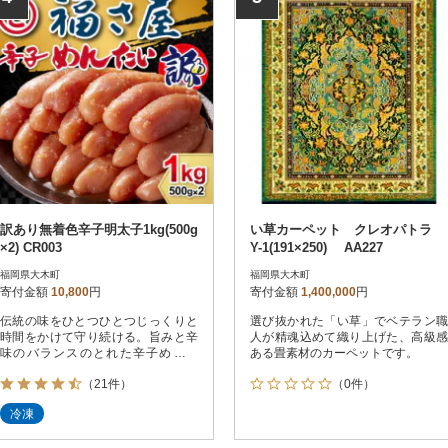
訳あり無着色辛子明太子1kg(500g
い草カーペット クレオパトラ
×2) CR003
Y-1(191×250) AA227
福岡県大木町
福岡県大木町
寄付金額
10,800
円
寄付金額
1,400,000
円
伝統の味をひとつひとつじっくりと
選び抜かれた「い草」でベテラン職
時間をかけて守り続ける。旨みと辛
人が精魂込めて織り上げた、高級感
味のバランスのとれた辛子めんた
ある畳素材のカーペットです。
い。
（21件）
（0件）
冷凍