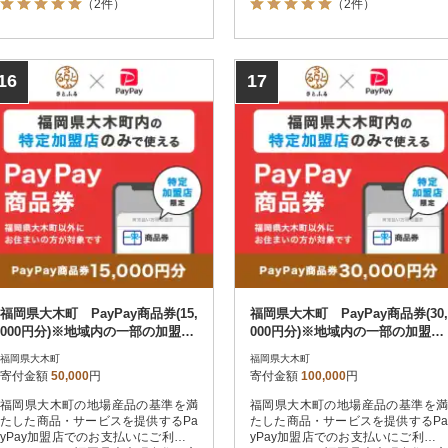
（2件）
（2件）
はPayPay商品券を受け取れませんの
はPayPay商品券を受け取れませんの
でご注意ください。
でご注意ください。
16
17
福岡県大木町 PayPay商品券(15,
福岡県大木町 PayPay商品券(30,
000円分)※地域内の一部の加盟店
000円分)※地域内の一部の加盟店
のみで利用可
のみで利用可
福岡県大木町
福岡県大木町
寄付金額
50,000
円
寄付金額
100,000
円
福岡県大木町の地場産品の基準を満
福岡県大木町の地場産品の基準を満
たした商品・サービスを提供するPa
たした商品・サービスを提供するPa
yPay加盟店でのお支払いにご利用い
yPay加盟店でのお支払いにご利用い