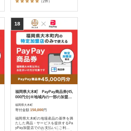
（2件）
はPayPay商品券を受け取れませんの
でご注意ください。
18
福岡県大木町 PayPay商品券(45,
000円分)※地域内の一部の加盟店
のみで利用可
福岡県大木町
寄付金額
150,000
円
福岡県大木町の地場産品の基準を満
たした商品・サービスを提供するPa
yPay加盟店でのお支払いにご利用い