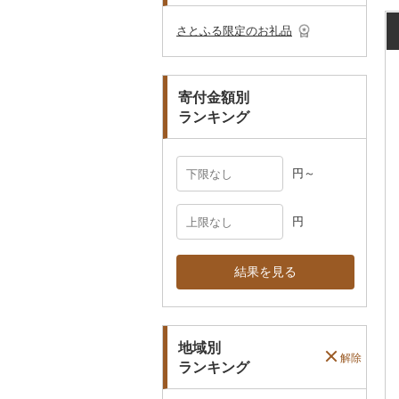
その他のゴルフプレー
ベビー用品
その他キッチン用品
ネクタイ・ベルト
その他陶器・漆器
民芸品
その他体験・チケット
券
その他食器
その他アクセサリー
さとふる限定のお礼品
ペット用品
マフラー・手袋
防災グッズ
その他服飾小物
寄付金額別
その他雑貨
ランキング
円～
円
結果を見る
地域別
解除
ランキング