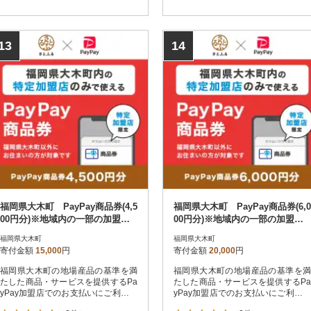
でご注意ください。
でご注意ください。
13
14
福岡県大木町 PayPay商品券(4,5
福岡県大木町 PayPay商品券(6,0
00円分)※地域内の一部の加盟店
00円分)※地域内の一部の加盟店
のみで利用可
のみで利用可
福岡県大木町
福岡県大木町
寄付金額
15,000
円
寄付金額
20,000
円
福岡県大木町の地場産品の基準を満
福岡県大木町の地場産品の基準を満
たした商品・サービスを提供するPa
たした商品・サービスを提供するPa
yPay加盟店でのお支払いにご利用い
yPay加盟店でのお支払いにご利用い
ただけます。福岡県大木町在住の方
ただけます。福岡県大木町在住の方