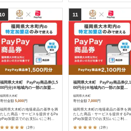
10
11
福岡県大木町 PayPay商品券(1,5
福岡県大木町 PayPay商品券(2,1
00円分)※地域内の一部の加盟店
00円分)※地域内の一部の加盟店
のみで利用可
のみで利用可
福岡県大木町
福岡県大木町
寄付金額
5,000
円
寄付金額
7,000
円
福岡県大木町の地場産品の基準を満
福岡県大木町の地場産品の基準を満
たした商品・サービスを提供するPa
たした商品・サービスを提供するPa
yPay加盟店でのお支払いにご利用い
yPay加盟店でのお支払いにご利用い
ただけます。福岡県大木町在住の方
ただけます。福岡県大木町在住の方
（2件）
（2件）
はPayPay商品券を受け取れませんの
はPayPay商品券を受け取れませんの