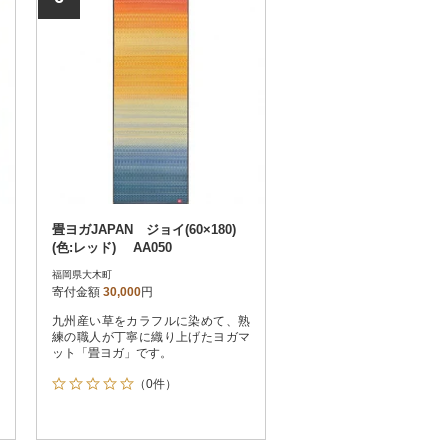
畳ヨガJAPAN ジョイ(60×180)
(色:レッド) AA050
福岡県大木町
寄付金額
30,000
円
九州産い草をカラフルに染めて、熟
練の職人が丁寧に織り上げたヨガマ
ット「畳ヨガ」です。
（0件）