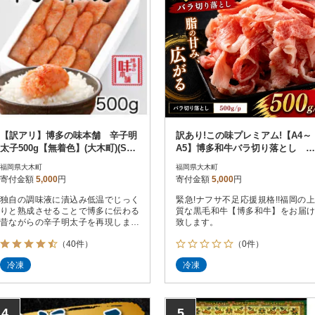
【訳アリ】博多の味本舗 辛子明
訳あり!この味プレミアム!【A4～
太子500g【無着色】(大木町)(ST)
A5】博多和牛バラ切り落とし 5
CU028-S
00g/p(大木町)CP054
福岡県大木町
福岡県大木町
寄付金額
5,000
円
寄付金額
5,000
円
独自の調味液に漬込み低温でじっく
緊急!ナフサ不足応援規格!!福岡の上
りと熟成させることで博多に伝わる
質な黒毛和牛【博多和牛】をお届け
昔ながらの辛子明太子を再現しまし
致します。
た。
（40件）
（0件）
冷凍
冷凍
4
5