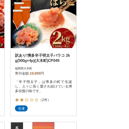
訳あり!博多辛子明太子バラコ 2k
g(500g×4p)(大木町)CP049
福岡県大木町
寄付金額
10,000
円
「辛子明太子」は博多の町で生誕
し、人々に長く愛され続けている博
多自慢の味です。
（2件）
冷凍
6