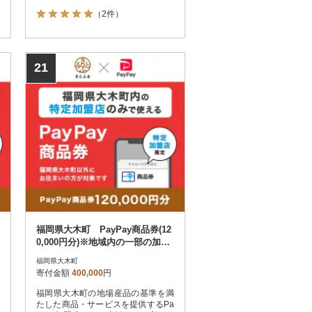
ただけます。福岡県大木町在住の方
（2件）
はPayPay商品券を受け取れませんの
でご注意ください。
21
福岡県大木町 PayPay商品券(12
0,000円分)※地域内の一部の加盟
店のみで利用可
福岡県大木町
寄付金額
400,000
円
福岡県大木町の地場産品の基準を満
たした商品・サービスを提供するPa