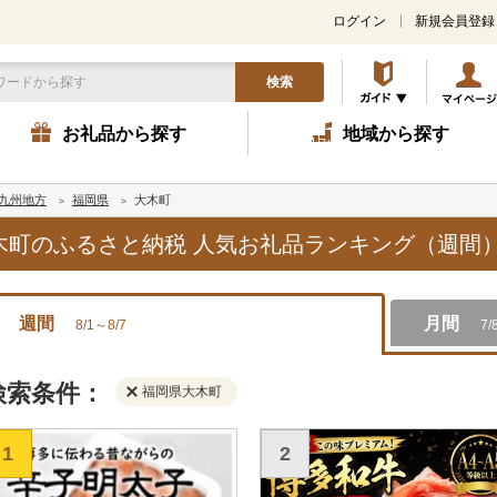
ログイン
新規会員登録
検索
お礼品から探す
地域から探す
九州地方
福岡県
大木町
大木町のふるさと納税 人気お礼品ランキング（週間
週間
月間
8/1～8/7
7/
検索条件：
福岡県大木町
1
2