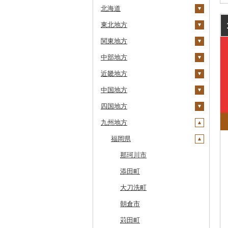
北海道
東北地方
安平町
関東地方
八雲町
青森県
中部地方
鹿部町
岩手県
茨城県
十和田市
近畿地方
江差町
宮城県
栃木県
新潟県
大鰐町
宮古市
土浦市
中国地方
白老町
秋田県
群馬県
富山県
三重県
南部町
軽米町
柴田町
取手市
那須塩原市
十日町市
四国地方
せたな町
山形県
埼玉県
石川県
滋賀県
鳥取県
五戸町
岩手町
色麻町
大潟村
つくば市
市貝町
榛東村
弥彦村
射水市
鈴鹿市
九州地方
旭川市
福島県
千葉県
福井県
京都府
島根県
徳島県
藤崎町
矢巾町
丸森町
横手市
村山市
稲敷市
塩谷町
下仁田町
春日部市
阿賀町
氷見市
羽咋市
伊賀市
長浜市
鳥取県（県庁）
森町
東京都
山梨県
大阪府
岡山県
香川県
福岡県
六ヶ所村
釜石市
大衡村
能代市
尾花沢市
天栄村
潮来市
上三川町
玉村町
蕨市
勝浦市
出雲崎町
朝日町
七尾市
美浜町
木曽岬町
高島市
宮津市
米子市
雲南市
阿波市
稚内市
神奈川県
長野県
兵庫県
広島県
愛媛県
東北町
野田村
加美町
小坂町
上山市
広野町
五霞町
佐野市
安中市
戸田市
袖ケ浦市
八王子市
魚沼市
高岡市
白山市
小浜市
富士吉田市
多気町
草津市
伊根町
茨木市
大山町
海士町
津山市
牟岐町
高松市
那珂川市
標津町
岐阜県
奈良県
山口県
高知県
三戸町
普代村
利府町
仙北市
河北町
鏡石町
北茨城市
真岡市
川場村
毛呂山町
我孫子市
日野市
南足柄市
佐渡市
魚津市
穴水町
越前町
甲斐市
高森町
松阪市
近江八幡市
与謝野町
豊能町
上郡町
琴浦町
津和野町
西粟倉村
安芸太田町
那賀町
直島町
今治市
添田町
清里町
静岡県
和歌山県
東通村
一戸町
白石市
井川町
酒田市
須賀川市
境町
高根沢町
昭和村
久喜市
長柄町
昭島市
松田町
燕市
砺波市
輪島市
若狭町
山梨市
御代田町
養老町
桑名市
竜王町
福知山市
枚方市
神河町
曽爾村
日野町
飯南町
久米南町
世羅町
柳井市
三好市
さぬき市
鬼北町
香美市
大刀洗町
北斗市
愛知県
黒石市
陸前高田市
登米市
潟上市
新庄市
小野町
かすみがうら市
大田原市
甘楽町
ふじみ野市
芝山町
武蔵村山市
大井町
南魚沼市
入善町
中能登町
鯖江市
富士川町
飯田市
八百津町
下田市
志摩市
甲賀市
亀岡市
河内長野市
小野市
河合町
湯浅町
鳥取市
安来市
真庭市
大竹市
平生町
鳴門市
多度津町
西予市
馬路村
朝倉市
留萌市
おいらせ町
紫波町
山元町
三種町
長井市
棚倉町
牛久市
栃木市
明和町
川島町
八千代市
葛飾区
中井町
関川村
黒部市
石川県（県庁）
高浜町
大月市
青木村
池田町
静岡市
清須市
明和町
湖南市
城陽市
泉佐野市
太子町
宇陀市
有田市
北栄町
知夫村
新見市
廿日市市
山口県（県庁）
藍住町
三豊市
八幡浜市
芸西村
苅田町