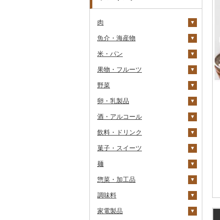
肉
魚介・海産物
牛肉（精肉）
米・パン
牛肉（加工品）
カニ
ステーキ
果物・フルーツ
豚肉（精肉）
エビ
米
すき焼き
ハンバーグ
ズワイガニ
野菜
豚肉（加工品）
いくら
雑穀
ぶどう・マスカット
しゃぶしゃぶ
もつ鍋
ステーキ
タラバガニ
甘エビ
精米
卵・乳製品
鶏肉
うに
餅
いちご
いも
焼肉
ローストビーフ
すき焼き
ハンバーグ
毛ガニ
ボタンエビ
無洗米
巨峰
酒・アルコール
鹿肉
明太子・たらこ
その他穀物加工品
りんご
トマト
卵
牛タン
ビーフジャーキー
しゃぶしゃぶ
もつ鍋
鶏肉（精肉）
かにしゃぶ
伊勢海老
玄米
ナガノパープル
じゃがいも
飲料・ドリンク
馬肉
その他魚卵
パン
もも
玉ねぎ
チーズ
ビール・発泡酒
和牛
その他牛肉（加工品）
焼肉
ハム
ハム・ソーセージ
その他カニ
その他エビ
明太子
金芽米
ピオーネ
さつまいも
フルーツトマト
菓子・スイーツ
羊肉・ラム肉（ジンギス
貝
メロン
ねぎ
ヨーグルト
日本酒
水・ミネラルウォーター
黒毛和牛
アグー豚
ソーセージ・ウインナ
唐揚げ
たらこ
数の子
ゆめぴりか
デラウェア
その他いも
ミニトマト
ビール
カン）
ー
麺
うなぎ
さくらんぼ
とうもろこし
牛乳
焼酎
コーヒー・コーヒー豆
ケーキ
白老牛
その他豚肉（精肉）
中津からあげ
からすみ
帆立（ホタテ）
つや姫
シャインマスカット
その他トマト
発泡酒
純米大吟醸
鴨肉
ベーコン・サラミ
惣菜・加工品
鮮魚
梨
根菜
バター
梅酒
茶
クッキー
ラーメン
仙台牛
水炊き
キャビア
鮑（アワビ）
コシヒカリ
その他ぶどう・マスカ
地ビール・クラフトビ
純米吟醸
芋焼酎
飲料
猪肉
その他豚肉（加工品）
ット
ール
調味料
イカ・タコ
マンゴー
アスパラガス
その他乳製品
泡盛
果汁飲料
焼き菓子
うどん
惣菜
米沢牛
地鶏
その他魚卵
牡蠣（カキ）
鮭・サーモン
はえぬき
和梨
人参
大吟醸
麦焼酎
コーヒー豆
飲料
その他肉・加工品
家電製品
海苔・海藻
みかん・柑橘
豆
ワイン
紅茶
プリン
そば
カレー・シチュー
砂糖
山形牛
赤鶏さつま
あさり
マグロ
イカ
さがびより
洋梨・ラフランス
大根
吟醸
米焼酎
粉
茶葉・ティーバッグ
りんごジュース
餃子