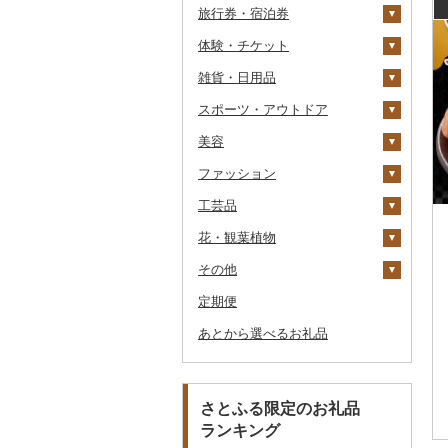
旅行券・宿泊券
干物
すいか
きのこ
ウイスキー
その他飲料・ジュース
ゼリー
パスタ
鍋
塩
季節・空調家電
常陸牛
その他鶏肉
しじみ
イワシ
タコ
海苔
あきたこまち
みかん
自然薯
その他日本酒
黒糖焼酎
白ワイン
ドリップ
静岡茶
みかんジュース（オレ
飲料
シュウマイ
カレー
ンジジュース）
体験・チケット
その他魚介・加工品
キウイ
その他野菜
リキュール・洋酒
チョコレート
ひやむぎ
ピザ
醤油
キッチン家電
旅行券
上州牛
サザエ
カツオ
わかめ
ししゃも
ひとめぼれ
レモン
レンコン
しいたけ
その他焼酎
赤ワイン
足柄茶
茶葉・ティーバッグ
野菜ジュース
コロッケ
シチュー
肉
その他果汁飲料
雑貨・日用品
柿（カキ）
甘酒
カステラ
そうめん
レトルト
味噌
照明器具
宿泊券
PayPay商品券
飛騨牛
はまぐり
金目鯛
ひじき
その他干物
しらす・ちりめん
ミルキークィーン
不知火・デコポン
にんにく・生姜
松茸
山菜
シャンパン・スパーク
知覧茶
炭酸飲料
その他惣菜
魚
JTBふるさと旅行クー
リングワイン
ポン（Eメール発行）
スポーツ・アウトドア
ドライフルーツ
ノンアルコール
アイス・ジェラート
その他麺
スープ
酢
パソコン・周辺機器
食事券
家具・インテリア
近江牛
その他貝
クエ
その他海苔・海藻
かまぼこ・練り製品
ななつぼし
せとか
その他根菜
その他きのこ
かぼちゃ
八女茶
豆乳
その他鍋
その他ワイン
JTBふるさと旅行券
美容
その他果物
その他酒
その他洋菓子
豆腐・納豆
だし
TV・オーディオ・カメラ
温泉・サウナ・スパ利用
寝具
ゴルフ
神戸牛・神戸ビーフ
くじら
その他魚介・加工品
その他米
文旦
干し柿
茄子
その他茶
その他飲料・ジュース
タンス
（紙券）
券
ファッション
煎餅・おかき
漬物
食用油
美容・健康家電
タオル
釣り
スキンケア
但馬牛
サバ
まどんな
干し芋
びわ
レタス
豆腐
机・テーブル
布団
ゴルフボール
その他旅行券
水族館
工芸品
羊羹
缶詰・瓶詰
はちみつ
カー用品
文房具・印鑑
サイクリング
シャンプー・リンス
鞄・バッグ
土佐あかうし
さんま
ポンカン
その他ドライフルーツ
ブルーベリー
その他野菜
納豆
梅干
えごま油
椅子・チェア・ソファ
枕
泉州タオル
ゴルフクラブ
化粧水・乳液・美容液
動物園
花・観葉植物
饅頭
乾物
ドレッシング
時計
食器
アウトドア・キャンプ
石鹸・ボディーソープ
洋服
織物
佐賀牛
鯛
その他柑橘
パイナップル
キムチ
肉
オリーブオイル
その他家具・インテリ
毛布
その他タオル
ボールペン
ゴルフウェア
洗顔
トートバッグ・ショル
釣り
ア
ダーバッグ
その他
大福
燻製（スモーク）
その他調味料
その他家電
キッチン用品
その他スポーツ
入浴剤
和服
陶器・漆器
観葉植物・苗木
長崎和牛
のどぐろ
栗
その他漬物
魚
ごま油
タオルケット
ノート・ファイル
グラス・カップ
その他ゴルフ
その他スキンケア
女性・レディース
本場奄美大島紬
ダイビング
キャリーバッグ・スー
定期便
その他和菓子
おせち
日用品
アロマ
靴・履物
その他装飾品・工芸品
花
地域サービス
あか牛
ふぐ
その他果物
果物
その他食用油
みりん
その他寝具
印鑑
タンブラー
包丁
ウェア・ユニフォーム
男性・メンズ
その他織物
信楽焼
ツケース
スキーチケット・リフト
あとから選べるお礼品
その他加工品
楽器・器材
プロテイン
アクセサリー
盆栽・その他
その他
宮崎牛
ブリ
ジャム
ケチャップ
その他文房具
箸
フライパン
洗剤
その他スポーツ
子供・ベビー
靴・シューズ
唐津焼
数珠
胡蝶蘭
券
その他鞄・バッグ
本・CD・DVD
その他美容
その他服飾小物
その他牛肉（精肉）
ほっけ
その他缶詰・瓶詰
こしょう
スプーン・フォーク・
鍋
トイレットペーパー
その他洋服
スリッパ・下駄・草履
ペンダント・ネックレ
備前焼
工芸品
造花・プリザーブドフ
ゴルフプレー券
ナイフ
ス
ラワー
おもちゃ・ぬいぐるみ
その他鮮魚
その他調味料
まな板
ティッシュ
その他靴・履物
財布
美濃焼
播州そろばん
花火大会チケット
GDOふるさとゴルフ
さとふる限定のお礼品
皿・椀
ピアス・イヤリング
その他花
プレークーポン
ランキング
ご当地キャラクター
土鍋
その他日用品
ショール・ストール
村上木彫堆朱
美濃和紙
カタログギフト
弁当箱
真珠・パール