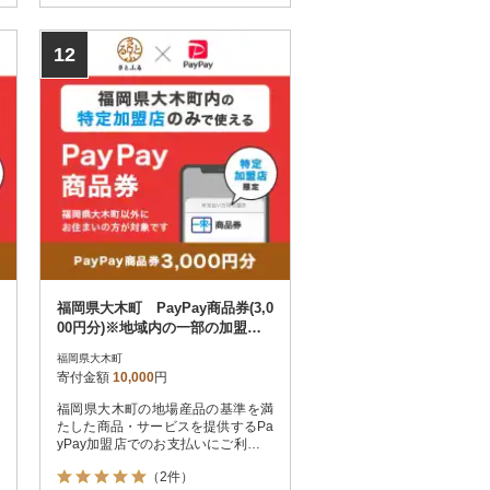
12
福岡県大木町 PayPay商品券(3,0
00円分)※地域内の一部の加盟店
のみで利用可
福岡県大木町
寄付金額
10,000
円
福岡県大木町の地場産品の基準を満
たした商品・サービスを提供するPa
yPay加盟店でのお支払いにご利用い
ただけます。福岡県大木町在住の方
（2件）
はPayPay商品券を受け取れませんの