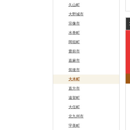
奥尻町
外ヶ浜町
北上市
女川町
鹿角市
戸沢村
三春町
笠間市
芳賀町
藤岡市
日高市
東庄町
多摩市
横須賀市
村上市
早川町
立科町
高山市
熱海市
蒲郡市
名張市
南山城村
松原市
養父市
斑鳩町
紀の川市
新庄村
安芸高田市
佐那河内村
南国市
久山町
網走市
つがる市
平泉町
気仙沼市
大仙市
舟形町
本宮市
行方市
野木町
邑楽町
蓮田市
館山市
稲城市
三浦市
妙高市
南部町
東御市
郡上市
掛川市
東郷町
東員町
京都市
柏原市
南あわじ市
平群町
上富田町
高梁市
北島町
仁淀川町
大野城市
浦河町
弘前市
洋野町
美里町
八郎潟町
最上町
柳津町
結城市
板倉町
川越市
大網白里市
世田谷区
大磯町
聖籠町
昭和町
中野市
白川村
伊豆の国市
犬山市
玉城町
舞鶴市
羽曳野市
洲本市
黒滝村
白浜町
勝央町
吉野川市
大月町
宗像市
広尾町
鰺ヶ沢町
大船渡市
松島町
真室川町
鮫川村
城里町
嬬恋村
宮代町
一宮町
日の出町
箱根町
刈羽村
甲府市
豊丘村
御嵩町
小山町
弥富市
和束町
大阪府（府庁）
猪名川町
御所市
由良町
倉敷市
三原村
水巻町
中札内村
むつ市
山田町
大和町
寒河江市
福島市
水戸市
草津町
吉見町
佐倉市
板橋区
横浜市
湯沢町
甲州市
売木村
海津市
森町
東海市
八幡市
吹田市
尼崎市
上牧町
すさみ町
矢掛町
香南市
岡垣町
滝川市
田舎館村
大槌町
大郷町
西川町
新地町
鉾田市
高崎市
東松山市
木更津市
渋谷区
茅ヶ崎市
新潟市
丹波山村
小諸市
関ケ原町
川根本町
新城市
京田辺市
河南町
加西市
明日香村
日高町
鏡野町
大豊町
豊前市
比布町
青森県（県庁）
南三陸町
高畠町
葛尾村
桜川市
群馬県（県庁）
入間市
茂原市
千代田区
川崎市
木曽町
七宗町
富士市
春日井市
向日市
和泉市
宝塚市
吉野町
有田川町
田野町
嘉麻市
鶴居村
三沢市
仙台市
山形市
三島町
石岡市
大泉町
志木市
野田市
新宿区
厚木市
箕輪町
笠松町
御前崎市
瀬戸市
高槻市
淡路市
奈良市
印南町
高知市
筑後市
釧路市
西目屋村
大河原町
三川町
桑折町
茨城県（県庁）
長野原町
北本市
山武市
江東区
海老名市
駒ヶ根市
東白川村
東伊豆町
大府市
豊中市
丹波篠山市
大和郡山市
和歌山県（県庁）
東洋町
大木町
苫前町
角田市
大江町
矢吹町
坂東市
中之条町
桶川市
鴨川市
青梅市
相模原市
王滝村
土岐市
西伊豆町
半田市
箕面市
香美町
野迫川村
みなべ町
越知町
直方市
当別町
涌谷町
米沢市
国見町
小美玉市
加須市
印西市
国立市
座間市
千曲市
岐阜県（県庁）
清水町
あま市
太子町
芦屋市
葛城市
かつらぎ町
安芸市
遠賀町
占冠村
東松島市
檜枝岐村
日立市
三郷市
神崎町
品川区
二宮町
辰野町
下呂市
南伊豆町
岩倉市
岬町
神戸市
三宅町
田辺市
本山町
大任町
上士幌町
喜多方市
大子町
八潮市
船橋市
福生市
茅野市
多治見市
松崎町
小牧市
千早赤阪村
川西市
生駒市
北山村
土佐清水市
北九州市
平取町
南相馬市
鹿嶋市
越生町
千葉市
小平市
喬木村
垂井町
湖西市
愛西市
東大阪市
三田市
東吉野村
串本町
北川村
宇美町