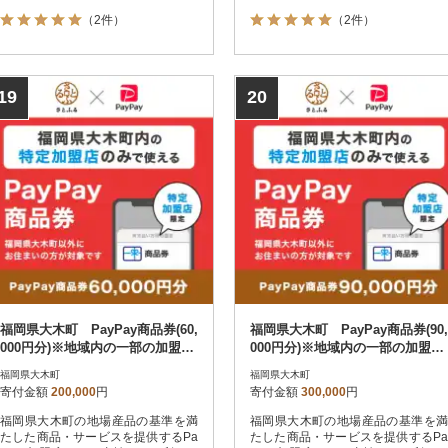
ただけます。福岡県大木町在住の方
ただけます。福岡県大木町在住の方
（2件）
（2件）
はPayPay商品券を受け取れませんの
はPayPay商品券を受け取れませんの
でご注意ください。
でご注意ください。
19
20
福岡県大木町 PayPay商品券(60,
福岡県大木町 PayPay商品券(90,
000円分)※地域内の一部の加盟店
000円分)※地域内の一部の加盟店
のみで利用可
のみで利用可
福岡県大木町
福岡県大木町
寄付金額
200,000
円
寄付金額
300,000
円
福岡県大木町の地場産品の基準を満
福岡県大木町の地場産品の基準を満
たした商品・サービスを提供するPa
たした商品・サービスを提供するPa