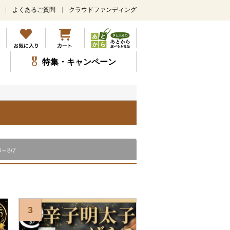
よくあるご質問
クラウドファンディング
メ
イ
ン
コ
ン
特集・キャンペーン
テ
ン
ツ
に
ス
）
キ
ッ
プ
8～8/7
3