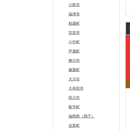
七飯町
会津若松市
阿見町
さいたま市
白井市
文京区
阿智村
恵那市
磐田市
長久手市
摂津市
赤穂市
五條市
佐川町
小郡市
北見市
大熊町
那珂市
鴻巣市
成田市
大田区
小川村
白川町
三島市
豊川市
島本町
相生市
香芝市
梼原町
福津市
登別市
浅川町
筑西市
嵐山町
富津市
豊島区
宮田村
各務原市
静岡県（県庁）
尾張旭市
高石市
姫路市
桜井市
宿毛市
粕屋町
訓子府町
相馬市
八千代町
越谷市
浦安市
西東京市
飯綱町
美濃市
牧之原市
稲沢市
田尻町
伊丹市
橿原市
中土佐町
宮若市
室蘭市
中島村
古河市
小川町
松戸市
羽村市
栄村
揖斐川町
菊川市
知立市
堺市
兵庫県（県庁）
奈良県（県庁）
小竹町
士幌町
伊達市
滑川町
柏市
松川町
美濃加茂市
長泉町
大口町
八尾市
加古川市
天川村
芦屋町
倶知安町
川内村
本庄市
匝瑳市
坂城町
北方町
日進市
大東市
播磨町
下市町
柳川市
天塩町
平田村
熊谷市
市川市
富士見町
可児市
常滑市
門真市
たつの市
篠栗町
京極町
飯舘村
白岡市
市原市
塩尻市
岐阜市
東浦町
大阪市
大川市
新十津川町
矢祭町
ときがわ町
諏訪市
坂祝町
高浜市
大牟田市
江別市
楢葉町
朝霞市
小谷村
豊明市
田川市
蘭越町
湯川村
美里町
松川村
津島市
鞍手町
幌加内町
行田市
生坂村
美浜町
福岡県（県庁）
古平町
深谷市
南相木村
刈谷市
吉富町