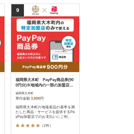
9
福岡県大木町 PayPay商品券(90
0円分)※地域内の一部の加盟店の
みで利用可
福岡県大木町
寄付金額
3,000
円
福岡県大木町の地場産品の基準を満
たした商品・サービスを提供するPa
yPay加盟店でのお支払いにご利用い
ただけます。福岡県大木町在住の方
（2件）
はPayPay商品券を受け取れませんの
でご注意ください。