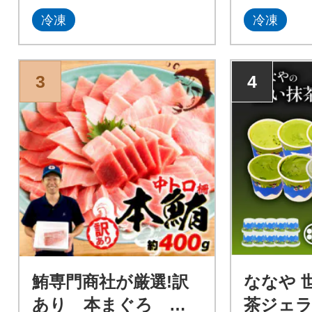
冷凍
冷凍
3
4
鮪専門商社が厳選!訳
ななや 
あり 本まぐろ 中
茶ジェラ