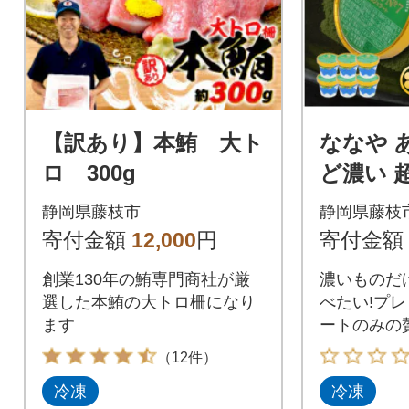
【訳あり】本鮪 大ト
ななや 
ロ 300g
ど濃い 
抹茶ジェ
静岡県藤枝市
静岡県藤枝
入)
寄付金額
12,000
円
寄付金額
創業130年の鮪専門商社が厳
濃いものだ
選した本鮪の大トロ柵になり
べたい!プレ
ます
ートのみの
（12件）
冷凍
冷凍