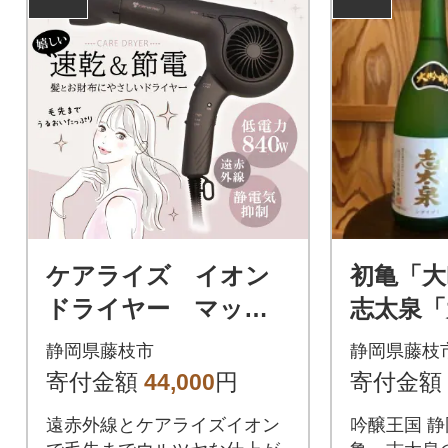
ケアライズ イオン
初亀「大
ドライヤー マット
志太泉「
グレー【TF-1208】
ml 2
静岡県藤枝市
静岡県藤枝
寄付金額
44,000
円
寄付金額
遠赤外線とケアライズイオン
吟醸王国 