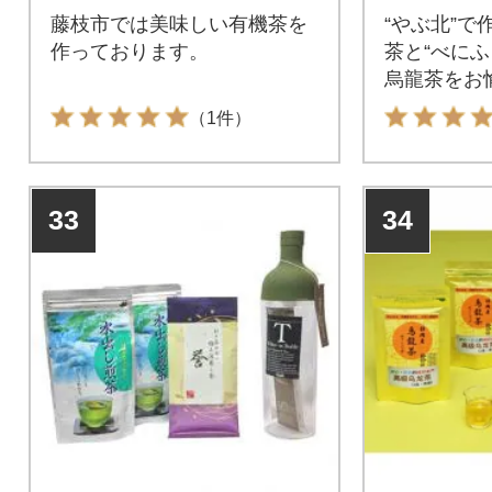
藤枝市では美味しい有機茶を
“やぶ北”で
作っております。
茶と“べにふ
烏龍茶をお
（1件）
33
34