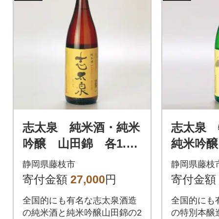
志太泉 純米酒・純米
志太泉 
吟醸 山田錦 各1.8L
純米吟
2本セット
各1.8L
静岡県藤枝市
静岡県藤枝
寄付金額
27,000
円
寄付金額
全国的にも有名な志太泉酒造
全国的にも
の純米酒と純米吟醸山田錦の2
の特別本醸