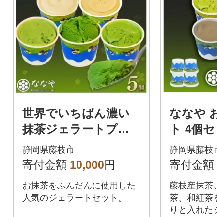
世界でいちばん濃い
ななや 
抹茶ジェラートプレ
ト 4個
ミアムNO.7入り5個セ
ほうじ茶
静岡県藤枝市
静岡県藤枝
ット
紅茶)
寄付金額
10,000
円
寄付金額
お抹茶をふんだんに使用した
藤枝産抹茶
人気のジェラートセット。
茶、和紅茶
りと入れた