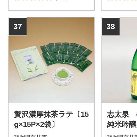
37
38
贅沢濃厚抹茶ラテ〔15
志太泉 
g×15P×2袋〕
純米吟醸
720ml