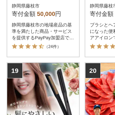
※地域内の一部の加盟
アイロン
静岡県藤枝市
静岡県藤枝
店のみで利用可
寄付金額
50,000
円
寄付金額
静岡県藤枝市の地場産品の基
ブラシとヘ
準を満たした商品・サービス
になった便
を提供するPayPay加盟店での
アアイロン
お支払いにご利用いただけま
タイリング
（24件）
す。静岡県藤枝市在住の方は
PayPay商品券を受け取れませ
んのでご注意ください。
19
20