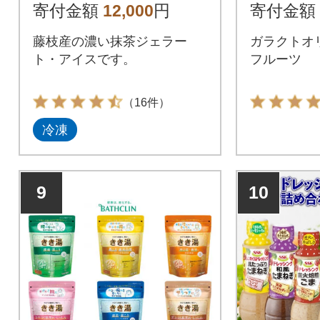
ト
寄付金額
12,000
円
寄付金額
藤枝産の濃い抹茶ジェラー
ガラクトオリ
ト・アイスです。
フルーツ
（16件）
冷凍
9
10