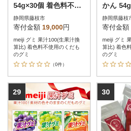
54g×30個 着色料不使
かん 54
用
不使用
静岡県藤枝市
静岡県藤枝
寄付金額
19,000
円
寄付金額
meiji グミ 果汁100(生果汁換
meiji グミ
算比) 着色料不使用のくだも
算比) 着色
のグミ
のグミ
（0件）
29
30