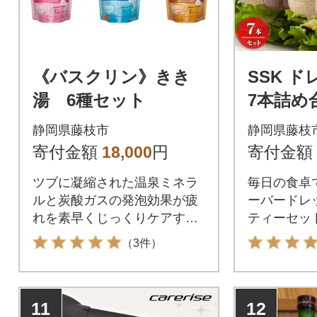
《バスクリン》きき
SSK 
湯 6種セット
7本詰め
静岡県藤枝市
静岡県藤枝
寄付金額
18,000
円
寄付金額
ツブに凝縮された温泉ミネラ
毎日の食卓
ルと炭酸ガスの発泡効果が疲
ーバードレ
れを素早くじっくりケアする
ティーセッ
きき湯のセットです。
（3件）
11
12