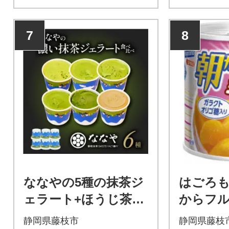
7
8
ななやの5種の抹茶ジ
はごろ
ェラート+ほうじ茶ジ
からフ
ェラートの計6個セッ
クス 2
静岡県藤枝市
静岡県藤枝