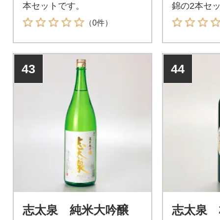
本セットです。
錦の2本セ
（0件）
43
44
志太泉 純米大吟醸
志太泉 梅