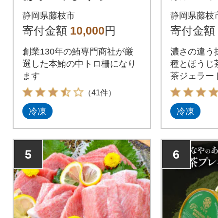
トロ 400g
個セッ
静岡県藤枝市
静岡県藤枝
寄付金額
10,000
円
寄付金額
創業130年の鮪専門商社が厳
濃さの違う
選した本鮪の中トロ柵になり
種とほうじ
ます
茶ジェラー
す。
（41件）
冷凍
冷凍
5
6