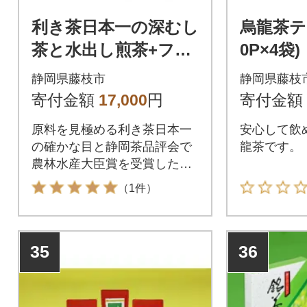
利き茶日本一の深むし
烏龍茶テ
茶と水出し煎茶+フィ
0P×4袋)
ルターボトルの詰合
静岡県藤枝市
静岡県藤枝
せ
寄付金額
17,000
円
寄付金額
原料を見極める利き茶日本一
安心して飲
の確かな目と静岡茶品評会で
龍茶です。
農林水産大臣賞を受賞した茶
匠の技で仕上げました。
（1件）
35
36