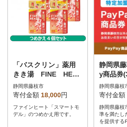
「バスクリン」薬用
静岡県藤
きき湯 FINE HEAT
y商品券(
スマートモデル
地域内の
静岡県藤枝市
静岡県藤枝
つめかえ用4個 Cセ
のみで利
寄付金額
18,000
円
寄付金額
ット
ファインヒート「スマートモ
静岡県藤枝
デル」のつめかえ用です。
準を満たし
を提供するP