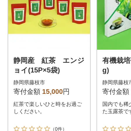
静岡産 紅茶 エンジ
有機栽培
ョイ(15P×5袋)
g)
静岡県藤枝市
静岡県藤枝
寄付金額
15,000
円
寄付金額
紅茶で楽しいひと時をお過ご
国内でも稀
しください。
た玉露茶で
（0件）