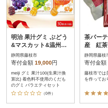
明治 果汁グミ ぶどう
茶パーテ
&マスカット&温州み
産 紅茶
かん 54g×各10個 着色
静岡県藤枝市
静岡県藤枝
料不使用
寄付金額
19,000
円
寄付金額
meiji グミ 果汁100(生果汁換
藤枝市では
算比) 着色料不使用のくだも
を作ってお
のグミ バラエティセット
（0件）