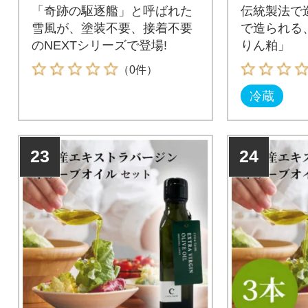
「奇跡の駆逐艦」と呼ばれた
伝統製法で
雪風が、塗装不要、接着不要
で造られる
のNEXTシリーズで登場!
りん粕」
（0件）
冷蔵
23
24