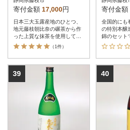
静岡県藤枝市
静岡県藤枝
寄付金額
17,000
円
寄付金額
日本三大玉露産地のひとつ、
全国的にも
地元藤枝朝比奈の碾茶から作
の特別本醸
った上質な抹茶を使用してい
錦のセット
ます。
（1件）
39
40