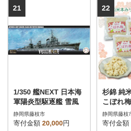
21
22
1/350 艦NEXT 日本海
杉錦 純
軍陽炎型駆逐艦 雪風
こぼれ梅 
静岡県藤枝市
静岡県藤枝
寄付金額
20,000
円
寄付金額