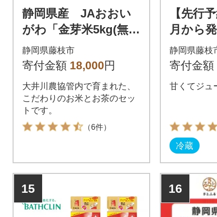
静岡県産 JAおおい
【先行予約
がわ「金芽米5kg(無洗
月から発
米)」・「JAおおいが
産 梨 5
静岡県藤枝市
静岡県藤枝
わのお茶80g」セット
寄付金額
18,000
円
寄付金額
大井川農協管内で育まれた、
甘くてジュー
こだわりのお米とお茶のセッ
トです。
（6件）
冷蔵
15
16