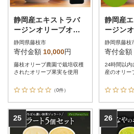
静岡産エキストラバ
静岡産
ージンオリーブオイ
ージン
ル 120ml
ル 120m
静岡県藤枝市
静岡県藤枝
寄付金額
10,000
円
寄付金額
藤枝オリーブ農園で栽培収穫
24時間以
されたオリーブ果実を使用
産のオリー
（0件）
25
26