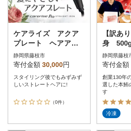
ケアライズ アクア
【訳あり
プレート ヘアアイ
身 500
ロン【SI-500】
静岡県藤枝市
静岡県藤枝
寄付金額
30,000
円
寄付金額
スタイリング後でもみずみず
創業130年
しいストレートヘアに!
選した本鮪
す
（0件）
冷凍