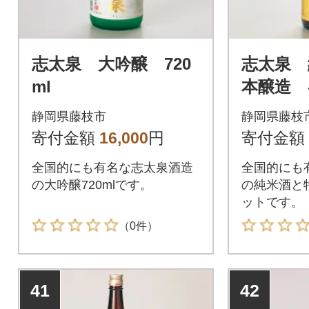
志太泉 大吟醸 720
志太泉 
ml
本醸造 各
セット
静岡県藤枝市
静岡県藤枝
寄付金額
16,000
円
寄付金額
全国的にも有名な志太泉酒造
全国的にも
の大吟醸720mlです。
の純米酒と
ットです。
（0件）
41
42