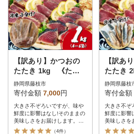
【訳あり】かつおの
【訳あ
たたき 1kg 《たれ
たたき 
付》サイズ不揃い 小
付》サイ
静岡県藤枝市
静岡県藤枝
分けパック 新鮮
分けパッ
寄付金額
7,000
円
寄付金額
大きさ不ぞろいですが、味や
大きさ不ぞ
鮮度に影響はなし!そのままの
鮮度に影響
美味しさをお届けします。か
美味しさを
つおたたきのタレつき
つおたたき
（4件）