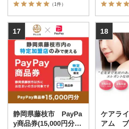
お支払いに
（1件）
す。静岡県
PayPay
んのでご注
17
18
静岡県藤枝市 PayPa
ケアラ
y商品券(15,000円分)
アム 