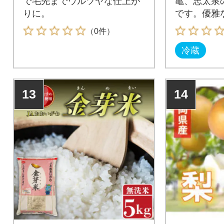
で毛先までウルツヤな仕上が
亀、志太泉
りに。
です。優雅
しみ下さい
（0件）
冷蔵
13
14