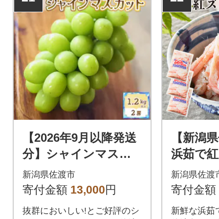
【2026年9月以降発送
【新潟県
分】シャインマスカ
浜茹で
ット2房 1.2Kg以上
むき身20
新潟県佐渡市
新潟県佐渡
【佐渡島産】
(合計60
寄付金額
13,000
円
寄付金額
用)
抜群においしい!とご好評のシ
新鮮な浜茹