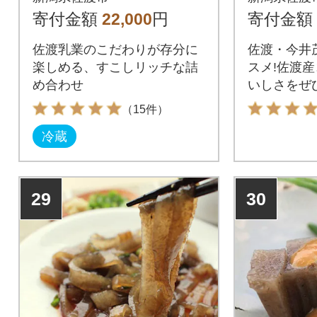
寄付金額
22,000
円
寄付金額
佐渡乳業のこだわりが存分に
佐渡・今井
楽しめる、すこしリッチな詰
スメ!佐渡
め合わせ
いしさをぜ
い。
（15件）
冷蔵
29
30