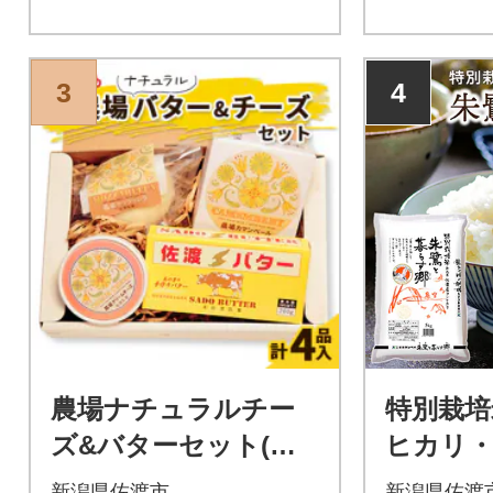
3
4
農場ナチュラルチー
特別栽培
ズ&バターセット(バ
ヒカリ
ター・カマンベール
す郷5kg
新潟県佐渡市
新潟県佐渡