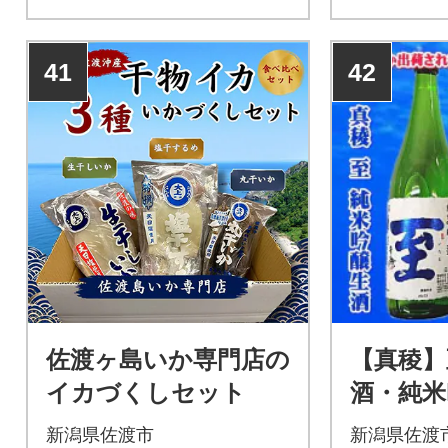
41
42
佐渡ヶ島いか専門店の
【真稜】
イカづくしセット
酒・純米
重な「至
新潟県佐渡市
新潟県佐渡