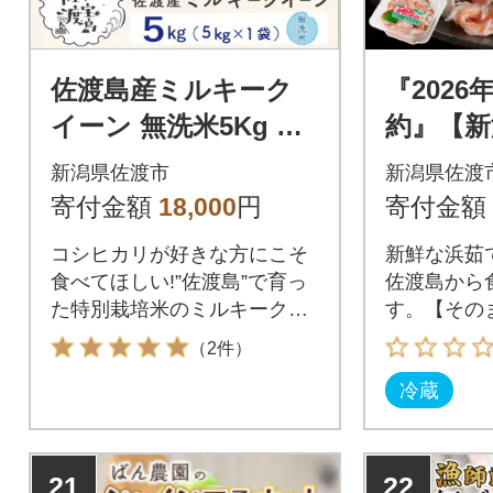
佐渡島産ミルキーク
『2026
イーン 無洗米5Kg 令
約』【新
和7年産 特別栽培米
産】浜茹
新潟県佐渡市
新潟県佐渡
ガニむき身
寄付金額
18,000
円
寄付金額
杯分使用
コシヒカリが好きな方にこそ
新鮮な浜茹
食べてほしい!”佐渡島”で育っ
佐渡島から
た特別栽培米のミルキークイ
す。【その
ーン
いただけま
（2件）
冷蔵
21
22