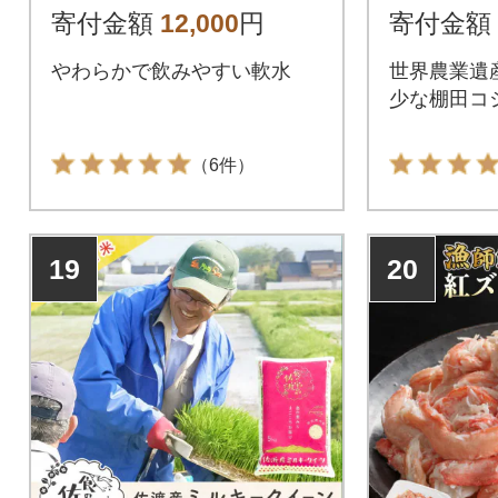
寄付金額
12,000
円
寄付金額
やわらかで飲みやすい軟水
世界農業遺
少な棚田コ
（6件）
19
20