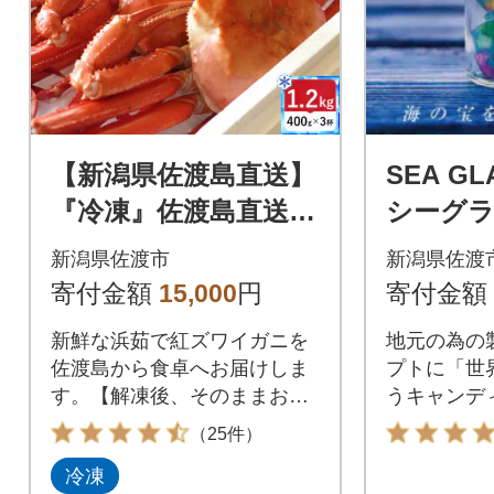
【新潟県佐渡島直送】
SEA GL
『冷凍』佐渡島直送!
シーグ
浜茹で紅ズワイガニ(1
ィ 5本
新潟県佐渡市
新潟県佐渡
杯400g/3杯)
寄付金額
15,000
円
寄付金額
新鮮な浜茹で紅ズワイガニを
地元の為の
佐渡島から食卓へお届けしま
プトに「世
す。【解凍後、そのままお召
うキャンデ
し上がりいただけます】
た。
（25件）
冷凍