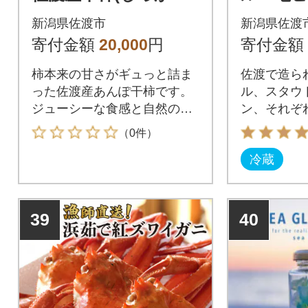
タイプ)8パックセッ
種類!飲
新潟県佐渡市
新潟県佐渡
ト
クッチー
寄付金額
20,000
円
寄付金額
本 350
柿本来の甘さがギュっと詰ま
佐渡で造ら
った佐渡産あんぽ干柿です。
ル、スタウ
ジューシーな食感と自然の甘
ン、それぞ
さをご堪能ください。
ビールをご
（0件）
冷蔵
39
40