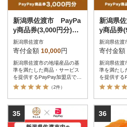
新潟県佐渡市 PayPa
新潟県佐
y商品券(3,000円分)※
y商品券(
地域内の一部の加盟店
地域内の
新潟県佐渡市
新潟県佐渡
のみで利用可
のみで利
寄付金額
10,000
円
寄付金額
新潟県佐渡市の地場産品の基
新潟県佐渡
準を満たした商品・サービス
準を満たし
を提供するPayPay加盟店での
を提供するP
お支払いにご利用いただけま
お支払いに
（2件）
す。新潟県佐渡市在住の方は
す。新潟県
PayPay商品券を受け取れませ
PayPay
んのでご注意ください。
んのでご注
35
36