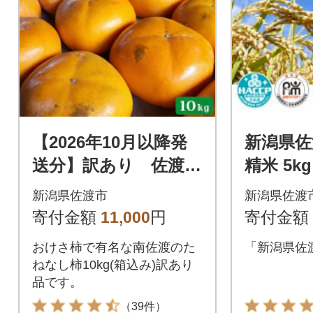
【2026年10月以降発
新潟県佐
送分】訳あり 佐渡島
精米 5kg
産たねなし柿 10kg
新潟県佐渡市
新潟県佐渡
(箱の重さ込み)
寄付金額
11,000
円
寄付金額
おけさ柿で有名な南佐渡のた
「新潟県佐
ねなし柿10kg(箱込み)訳あり
品です。
（39件）