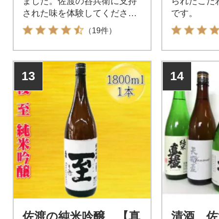
ました。佐渡の呑兵衛に支持
られたこだ
された味を体験してくださ
です。
い。
（19件）
13
14
佐渡の純米吟醸 【真
清酒 佐