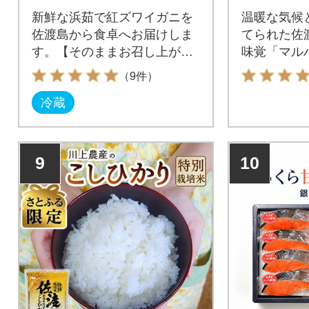
新鮮な浜茹で紅ズワイガニを
温暖な気候
佐渡島から食卓へお届けしま
てられた佐
す。【そのままお召し上がり
味覚「マル
いただけます】
す。
（9件）
冷蔵
9
10