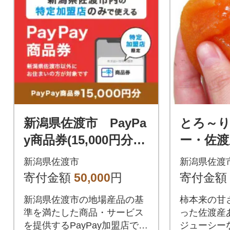
新潟県佐渡市 PayPa
とろ～
y商品券(15,000円分)
ー・佐渡
※地域内の一部の加盟
(ソフト
新潟県佐渡市
新潟県佐渡
店のみで利用可
クセッ
寄付金額
50,000
円
寄付金額
新潟県佐渡市の地場産品の基
柿本来の甘
準を満たした商品・サービス
った佐渡産
を提供するPayPay加盟店での
ジューシー