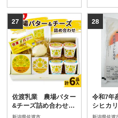
27
28
佐渡乳業 農場バター
令和7年
&チーズ詰め合わせ(1
シヒカ
セット)
舞」5kg
新潟県佐渡市
新潟県佐渡