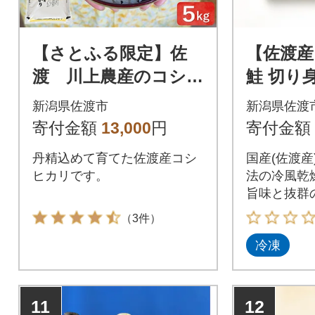
【さとふる限定】佐
【佐渡産
渡 川上農産のコシヒ
鮭 切り身
カリ 精米(5kg)
仕立て 
新潟県佐渡市
新潟県佐渡
賞受賞(S
寄付金額
13,000
円
寄付金額
丹精込めて育てた佐渡産コシ
国産(佐渡産
ヒカリです。
法の冷風乾
旨味と抜群
ください
（3件）
冷凍
11
12