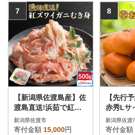
7
8
【新潟県佐渡島産】佐
【先行予
渡島直送!浜茹で紅ズ
赤秀Lサ
ワイガニむき身(500g/
なし
新潟県佐渡市
新潟県佐渡
約20杯分使用)
寄付金額
15,000
円
寄付金額