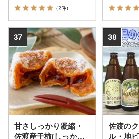
お支払いにご利用いただけま
さをご堪能
（2件）
す。新潟県佐渡市在住の方は
PayPay商品券を受け取れませ
んのでご注意ください。
37
38
甘さしっかり凝縮・
佐渡の
佐渡産干柿(しっかり
ル・地ビ