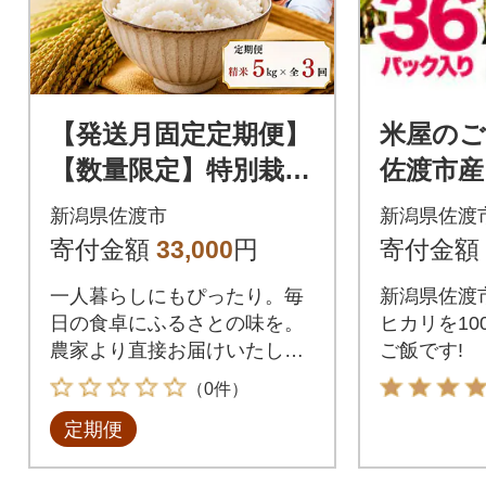
【発送月固定定期便】
米屋のご
【数量限定】特別栽培
佐渡市産
米佐渡産コシヒカ
リ】パッ
新潟県佐渡市
新潟県佐渡
リ 精米5kg全3回
g×36個
寄付金額
33,000
円
寄付金額
一人暮らしにもぴったり。毎
新潟県佐渡
日の食卓にふるさとの味を。
ヒカリを10
農家より直接お届けいたしま
ご飯です!
す。おいしい白米
（0件）
定期便