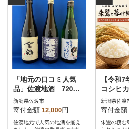
「地元の口コミ人気
【令和7
品」佐渡地酒 720ml
コシヒ
×3本セット
暮らす郷
新潟県佐渡市
新潟県佐渡
寄付金額
12,000
円
寄付金額
佐渡地元で人気の地酒を揃え
朱鷺の棲む