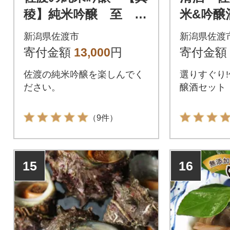
稜】純米吟醸 至 18
米&吟醸
00ml×1本
0ml×5本
新潟県佐渡市
新潟県佐渡
寄付金額
13,000
円
寄付金額
佐渡の純米吟醸を楽しんでく
選りすぐり
ださい。
醸酒セット
（9件）
15
16