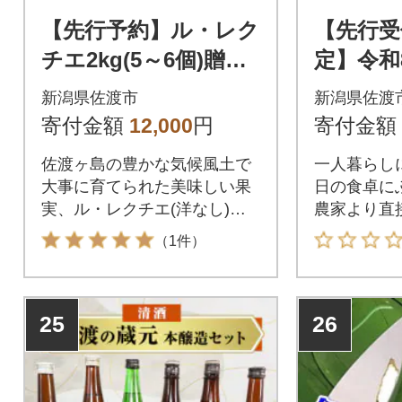
【先行予約】ル・レク
【先行受
チエ2kg(5～6個)贈答
定】令和
用
栽培米佐
新潟県佐渡市
新潟県佐渡
リ 農家
寄付金額
12,000
円
寄付金額
自慢の逸
佐渡ヶ島の豊かな気候風土で
一人暮らし
大事に育てられた美味しい果
日の食卓に
実、ル・レクチエ(洋なし)で
農家より直
す。
す。おいし
（1件）
25
26