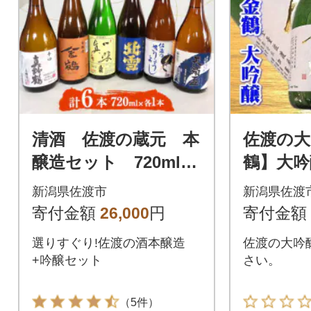
清酒 佐渡の蔵元 本
佐渡の大
醸造セット 720ml×6
鶴】大吟醸
本
本
新潟県佐渡市
新潟県佐渡
寄付金額
26,000
円
寄付金額
選りすぐり!佐渡の酒本醸造
佐渡の大吟
+吟醸セット
さい。
（5件）