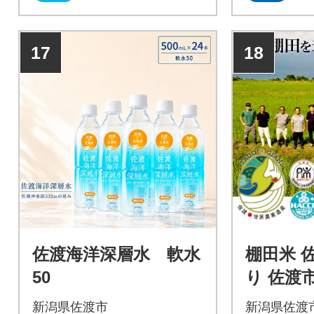
17
18
佐渡海洋深層水 軟水
棚田米 
50
り 佐
精米 5k
新潟県佐渡市
新潟県佐渡