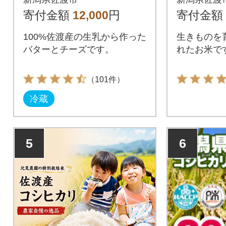
チーズ・モッツアレ
寄付金額
12,000
円
寄付金額
ラチーズ・クリーム
100%佐渡産の生乳から作った
生きものを
チーズ)
バターとチーズです。
れたお米で
（101件）
冷蔵
5
6