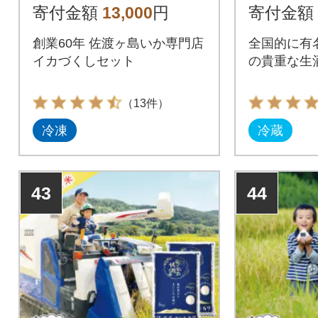
ト 720
寄付金額
13,000
円
寄付金額
創業60年 佐渡ヶ島いか専門店
全国的に有
イカづくしセット
の貴重な生
（13件）
冷凍
冷蔵
43
44