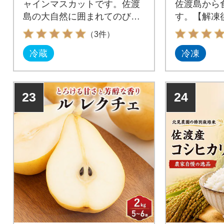
ャインマスカットです。佐渡
佐渡島から
島の大自然に囲まれてのびの
す。【解凍
び育ちました。
し上がりい
（3件）
冷蔵
冷凍
23
24