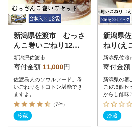
新潟県佐渡市 むっさ
新潟県佐
んこ巻いごねり12個
ねり(え
セット
新潟県佐渡市
新潟県佐渡
寄付金額
11,000
円
寄付金額
佐渡島人のソウルフード。巻
新潟県の郷
いごねりをトコトン堪能でき
ご)の6個
ますよ。
からし酢味
グンで美味
（7件）
冷蔵
冷蔵