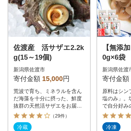
佐渡産 活サザエ2.2k
【無添加
g(15～19個)
0g×6袋
新潟県佐渡市
新潟県佐渡
寄付金額
15,000
円
寄付金額
荒波で育ち、ミネラルを含ん
原料はシン
だ海藻を十分に摂った、鮮度
塩のみ」。
抜群の天然活サザエをお届け
で自分好み
します。
できます。
（29件）
冷蔵
冷凍