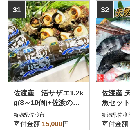
31
32
佐渡産 活サザエ1.2k
佐渡産 
g(8～10個)+佐渡のソ
魚セット 
ールフード「いごね
新潟県佐渡市
新潟県佐渡
り」5パック
寄付金額
15,000
円
寄付金額