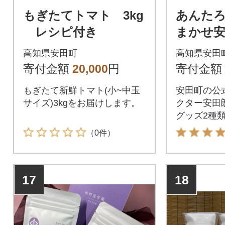
もぎたてトマト 3kg
あんたろ
レシピ付き
まかせ安
高知県安田町
高知県安田
寄付金額
20,000
円
寄付金額
もぎたて新鮮トマト(小~中玉
安田町の公
サイズ)3kgをお届けします。
クター安田朗
グッズ2種
（0件）
17
18