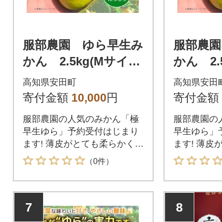
服部農園 ゆら早生み
服部農園
かん 2.5kg(Mサイ
かん 2.
ズ)
高知県安田町
高知県安田
寄付金額
10,000
円
寄付金額
服部農園の人気のみかん「極
服部農園の
早生ゆら」予約受付はじまり
早生ゆら」
ます! 薄皮がとても柔らかく、
ます! 薄皮
甘さのバランスがとても美味
甘さのバラ
（0件）
しい 味の濃いみかんです。
しい 味の
7
8