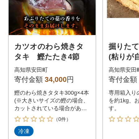
カツオのわら焼きタ
掘りたて
タキ 鰹たたき4節
(粘りが
高知県安田町
高知県安田
寄付金額
34,000
円
寄付金額
鰹のわら焼きタタキ300g×4本
専用箱入り
(※大きいサイズの鰹の場合、
を約1kg、
カットされている場合があり
す。
ます)海洋深層水の塩、タレ付
（0件）
きでお届けします。(薬味はつ
冷凍
いておりません)