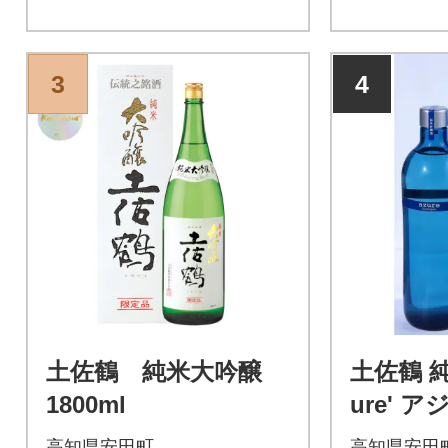
す。
3
4
土佐鶴 純米大吟醸
土佐鶴 純
1800ml
ure' ア
高知県安田町
高知県安田