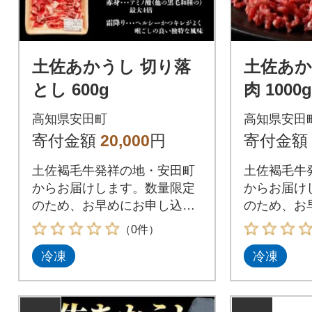
土佐あかうし 切り落
土佐あか
とし 600g
肉 1000g
高知県安田町
高知県安田
寄付金額
20,000
円
寄付金額
土佐褐毛牛発祥の地・安田町
土佐褐毛牛
からお届けします。数量限定
からお届け
のため、お早めにお申し込み
のため、お
ください。
ください。
（0件）
冷凍
冷凍