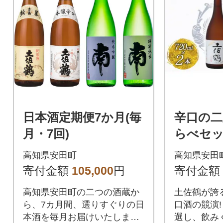
日本酒定期便7か月(毎
辛口の二
月・7回)
らべセット
本
高知県安田町
高知県安田
寄付金額
105,000
円
寄付金額
高知県安田町の二つの酒蔵か
土佐鶴が誇
ら、7カ月間、選りすぐりの日
口酒の競演!
本酒を毎月お届けいたしま
選し、飲み