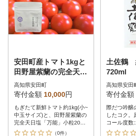
安田町産トマト1kgと
土佐鶴
田野屋紫蘭の完全天日
720ml
塩
高知県安田町
高知県安田
寄付金額
10,000
円
寄付金額
もぎたて新鮮トマト約1kg(小~
際だつ吟醸
中玉サイズ)と、田野屋紫蘭の
したコク。原料
完全天日塩「万能」小粒20g(1
コール度数:
個)をセットにしてお届けしま
720ml
（0件）