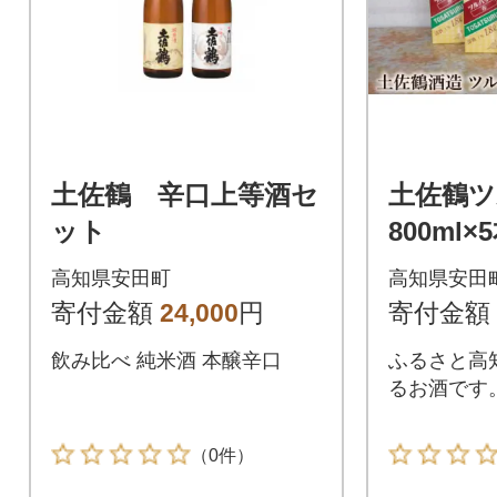
土佐鶴 辛口上等酒セ
土佐鶴ツ
ット
800ml×
高知県安田町
高知県安田
寄付金額
24,000
円
寄付金額
飲み比べ 純米酒 本醸辛口
ふるさと高
るお酒です
（0件）