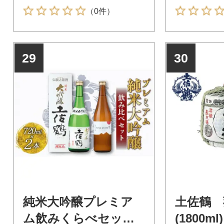
す。
ました。
（0件）
29
30
純米大吟醸プレミア
土佐鶴 
ム飲みくらべセットv
(1800ml)