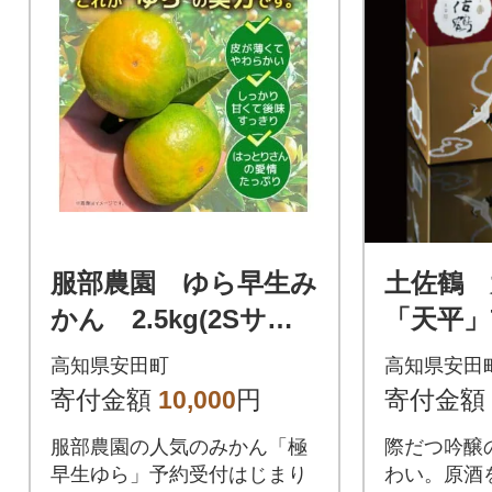
服部農園 ゆら早生み
土佐鶴 
かん 2.5kg(2Sサイ
「天平」7
ズ)
高知県安田町
高知県安田
寄付金額
10,000
円
寄付金額
服部農園の人気のみかん「極
際だつ吟醸
早生ゆら」予約受付はじまり
わい。原酒