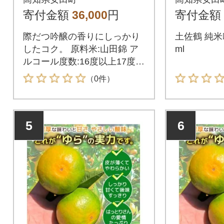
寄付金額
36,000
円
寄付金額
際だつ吟醸の香りにしっかり
土佐鶴 純米吟醸
したコク。 原料米:山田錦 ア
ml
ルコール度数:16度以上17度未
満 1800ml
（0件）
5
6