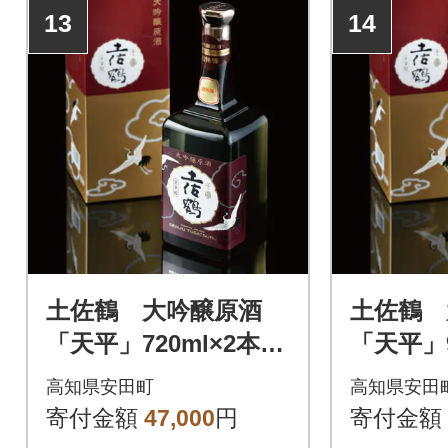
13
14
土佐鶴 大吟醸原酒
土佐鶴 
「天平」720ml×2本セ
「天平」9
ット
ット
高知県安田町
高知県安田
寄付金額
47,000
円
寄付金額