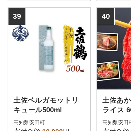
39
40
土佐ベルガモットリ
土佐あか
キュール500ml
ライス 6
高知県安田町
高知県安田