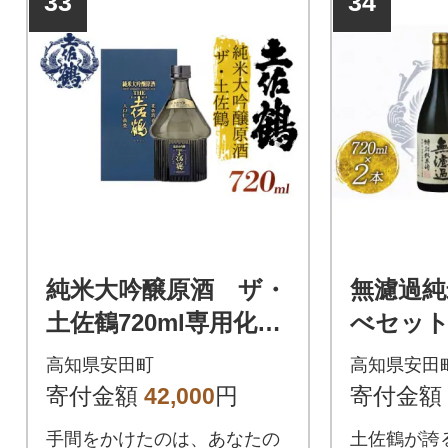
33
34
純米大吟醸原酒 ザ・
無濾過純
土佐鶴720ml専用化粧
べセッ
箱つき
高知県安田町
高知県安田
寄付金額
42,000
円
寄付金額
手間をかけたのは、あなたの
土佐鶴が誇