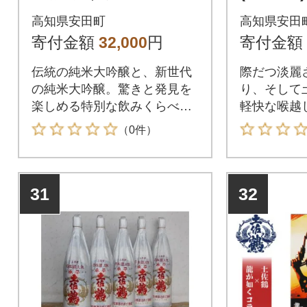
ol.1
高知県安田町
高知県安田
寄付金額
32,000
円
寄付金額
伝統の純米大吟醸と、新世代
際だつ淡麗
の純米大吟醸。驚きと発見を
り、そして
楽しめる特別な飲みくらべセ
軽快な喉越
ットです。
表酒です。
（0件）
31
32