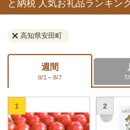
と納税 人気お礼品ランキン
高知県安田町
週間
8/1～8/7
7
1
2