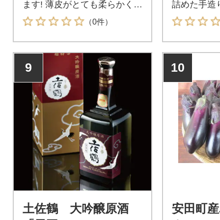
ます! 薄皮がとても柔らかく、
詰めた手造
甘さのバランスがとても美味
す。
（0件）
しい 味の濃いみかんです。
9
10
土佐鶴 大吟醸原酒
安田町産