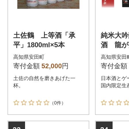
土佐鶴 上等酒「承
純米大吟
平」1800ml×5本
酒 龍が
鶴 720
高知県安田町
高知県安田
寄付金額
52,000
円
寄付金額
土佐の自然を磨きあげた一
日本酒とゲ
杯。
国内限定生
（0件）