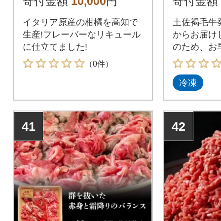
寄付金額
10,000
円
寄付金額
イタリア原産の柑橘を高知で
土佐褐毛牛
生産!フレーバーなリキュール
からお届け
に仕立てました!
のため、お
ください。
（0件）
冷凍
41
42