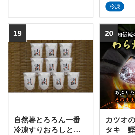
冷凍
に美味しく
ーターの多
19
20
自然薯とろろん一番
カツオ
冷凍すりおろしとろ
タキ 鰹