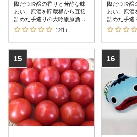
際だつ吟醸の香りと芳醇な味
際だつ吟醸
わい。原酒を貯蔵桶から直接
わい。原酒
詰めた手造りの大吟醸原酒で
詰めた手造
す。
す。
（0件）
15
16