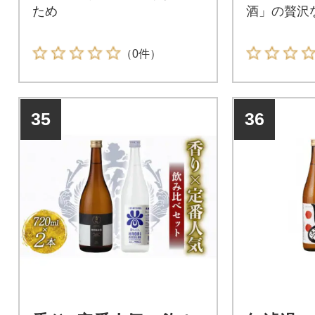
ため
酒」の贅沢
（0件）
35
36