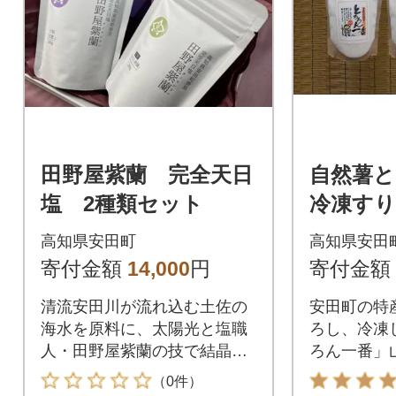
田野屋紫蘭 完全天日
自然薯
塩 2種類セット
冷凍す
ろ山芋 
高知県安田町
高知県安田
寄付金額
14,000
円
寄付金額
清流安田川が流れ込む土佐の
安田町の特
海水を原料に、太陽光と塩職
ろし、冷凍
人・田野屋紫蘭の技で結晶化
ろん一番」山
させた「完全天日塩」2種類を
グラム×3
（0件）
セットでお届けします。
す。小分け