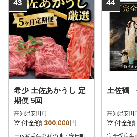
43
44
希少 土佐あかうし 定
土佐鶴 平
期便 5回
高知県安田町
高知県安田
寄付金額
300,000
円
寄付金額
土佐褐毛牛発祥の地・安田町
完全受注生