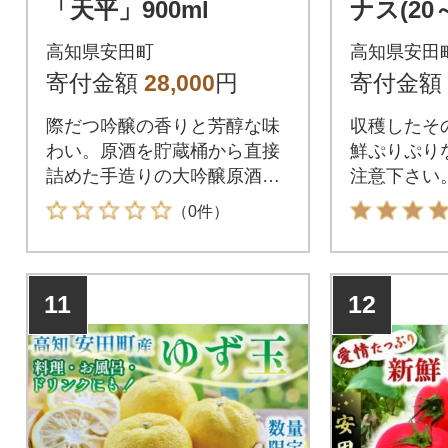
「天平」900ml
ナス(20
高知県安田町
高知県安田
寄付金額
28,000
円
寄付金額
際だつ吟醸の香りと芳醇な味
収穫したそ
わい。原酒を貯蔵桶から直接
鮮ぷりぷり
詰めた手造りの大吟醸原酒で
注意下さい
す。
（0件）
11
12