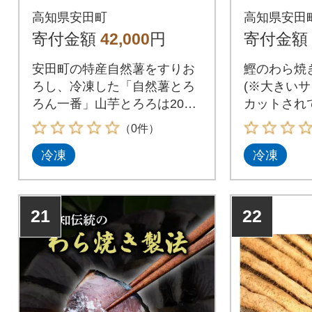
ろ山芋10袋
高知県安田町
高知県安田
寄付金額
42,000
円
寄付金額
安田町の特産自然薯をすりお
鰹のわら焼き
ろし、冷凍した「自然薯とろ
(※大きい
ろん一番」山芋とろろは200
カットされ
グラム×10パックでお届けし
ます)海洋
（0件）
ます。小分けされていて、簡
きでお届け
冷凍
冷凍
単に美味しく調理ができ、リ
いておりま
ピーターの多い商品です。
21
22