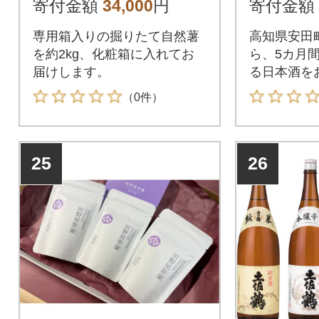
寄付金額
34,000
円
寄付金額
専用箱入りの掘りたて自然薯
高知県安田
を約2kg、化粧箱に入れてお
ら、5カ月
届けします。
る日本酒を
す。
（0件）
25
26