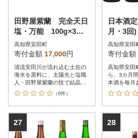
田野屋紫蘭 完全天日
日本酒定
塩・万能 100g×3袋
月・3回)
セット
高知県安田町
高知県安田
寄付金額
17,000
円
寄付金額
清流安田川が流れ込む土佐の
高知県安田
海水を原料に、太陽光と塩職
ら、3カ月
人・田野屋紫蘭の技で結晶化
本酒を毎月
させた「完全天日塩」万能10
す。
（0件）
0グラムを3袋セットにしてお
届けします。
27
28