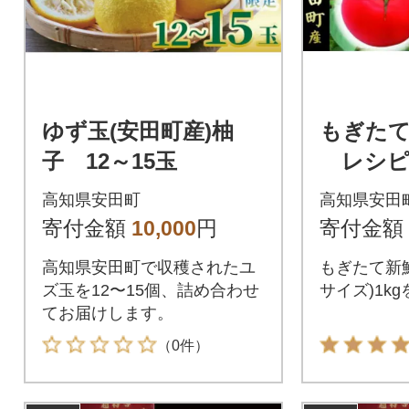
ゆず玉(安田町産)柚
もぎたて
子 12～15玉
レシピ
高知県安田町
高知県安田
寄付金額
10,000
円
寄付金額
高知県安田町で収穫されたユ
もぎたて新
ズ玉を12〜15個、詰め合わせ
サイズ)1k
てお届けします。
（0件）