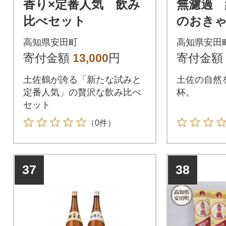
香り×定番人気 飲み
無濾過 
比べセット
のおきゃく
本
高知県安田町
高知県安田
寄付金額
13,000
円
寄付金額
土佐鶴が誇る「新たな試みと
土佐の自然
定番人気」の贅沢な飲み比べ
杯。
セット
（0件）
37
38