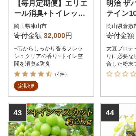
【毎月定期便】エリエ
明治 ザ
ール消臭+トイレット
テイン10
ティシュー ダブル 72
900g×1
岡山県津山市
岡山県倉敷
ロール(12ロール×6パ
ロテイ
寄付金額
32,000
円
寄付金額
ック)全2回
~芯からしっかり香るフレッ
大豆プロテ
シュクリアの香り~トイレ空
りに必要な
間を消臭&防臭
合した粉末
（4件）
定期便
43
44