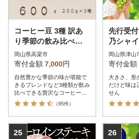
コーヒー豆 3種 訳あ
先行受付
り季節の飲み比べセ
乃シャ
ット 600g(200g×3袋)
ト 1.7k
岡山県高梁市
岡山県津山
寄付金額
7,000
円
寄付金額
自然豊かな季節の味が堪能で
大きさ、形
きるブレンドなど3種類が飲み
だけど味は
比べできる贅沢なコーヒーア
せん
ソートセット
（85件）
25
26