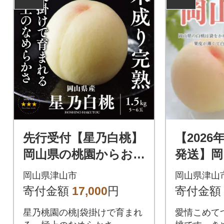
先行受付【星乃白桃】
【2026
岡山県の桃園からお届
発送】岡
けする三つ星の桃 1.5
2kg(4～
岡山県津山市
岡山県津山
kg(5～6玉)
寄付金額
17,000
円
寄付金額
星乃桃園の桃|袋掛けで育まれ
愛情こめて