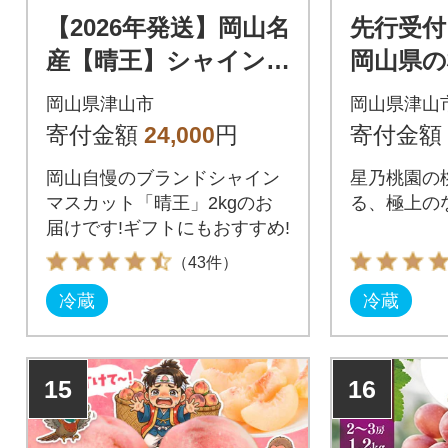
【2026年発送】岡山名
先行受付
産【晴王】シャイン
岡山県の
マスカット2kg!8月下
けする三
岡山県津山市
岡山県津山
旬以降順次発送
kg (4～5
寄付金額
24,000
円
寄付金額
岡山自慢のブランドシャイン
星乃桃園の
マスカット「晴王」2kgのお
る、極上の
届けです!ギフトにもおすすめ!
（43件）
冷蔵
冷蔵
15
16