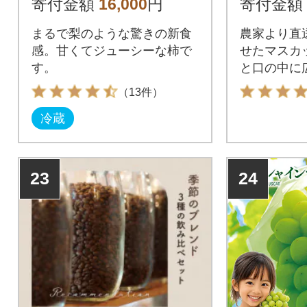
寄付金額
16,000
円
寄付金額
う
まるで梨のような驚きの新食
農家より直
感。甘くてジューシーな柿で
せたマスカ
す。
と口の中に
しみくださ
（13件）
冷蔵
23
24