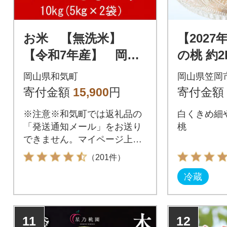
お米 【無洗米】
【202
【令和7年産】 岡山
の桃 約2
県産 こしひかり10
月下旬～
岡山県和気町
岡山県笠岡
0% 10kg(5kg×2袋)
荷》岡山
寄付金額
15,900
円
寄付金額
上-11
桃
※注意※和気町では返礼品の
白くきめ細
「発送通知メール」をお送り
桃
できません。マイページ上の
「配送状況」では、実際の状
（201件）
況は反映されませんので、予
冷蔵
めご了承の上、お申し込みく
ださい。
11
12