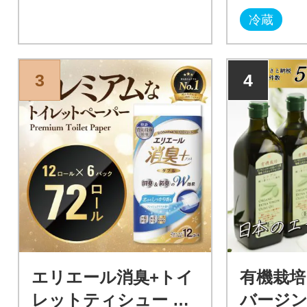
冷蔵
3
4
エリエール消臭+トイ
有機栽培
レットティシュー ダ
バージン