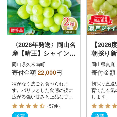
〈2026年発送〉岡山名
【202
産【晴王】シャイン
朝採り新
マスカット2kg以上(3
う瀬戸ジ
岡山県久米南町
岡山県真庭
房以上)【贈答品】久
房
寄付金額
22,000
円
寄付金額
米南町産
種がなく皮ごと食べられま
朝採り直送
す。パリッとした食感の後に
育てた本気
広がる強い甘みと上品な香り
します。
が特徴です。
（57件）
冷蔵
冷蔵