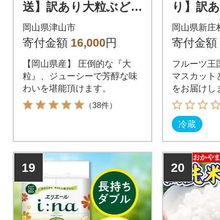
送】訳あり大粒ぶど
り】訳あ
う3種セット(シャイ
マスカッ
岡山県津山市
岡山県新庄
ンマスカット・ピオ
オーネ 合
寄付金額
16,000
円
寄付金額
ーネ等3種おまかせ)
【岡山県産】 圧倒的な『大
フルーツ王
粒』、ジューシーで芳醇な味
マスカット
わいを堪能頂けます。
をお届けし
（38件）
冷蔵
19
20