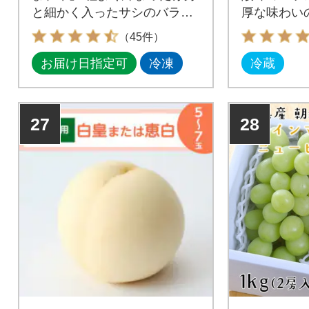
と細かく入ったサシのバラン
厚な味わい
スが絶妙です!
（45件）
お届け日指定可
冷凍
冷蔵
27
28