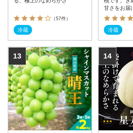
る、極上のなめらかさ
桃です。き
甘さをお届
（57件）
冷蔵
冷蔵
13
14