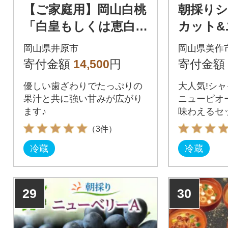
【ご家庭用】岡山白桃
朝採り
「白皇もしくは恵白」
カット&
5～7玉(2026年8月中旬
ネ 計1k
岡山県井原市
岡山県美作
頃から順次発送予定)
寄付金額
14,500
円
寄付金額
優しい歯ざわりでたっぷりの
大人気!シ
果汁と共に強い甘みが広がり
ニューピオ
ます♪
味わえるセ
（3件）
冷蔵
冷蔵
29
30