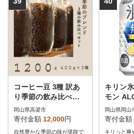
39
40
コーヒー豆 3種 訳あ
キリン氷結
り季節の飲み比べセ
モン ALC
ット 1200g(200g×6
缶 × 24
岡山県高梁市
岡山県岡山
袋)
寄付金額
12,000
円
寄付金額
自然豊かな季節の味が堪能で
キリっと爽