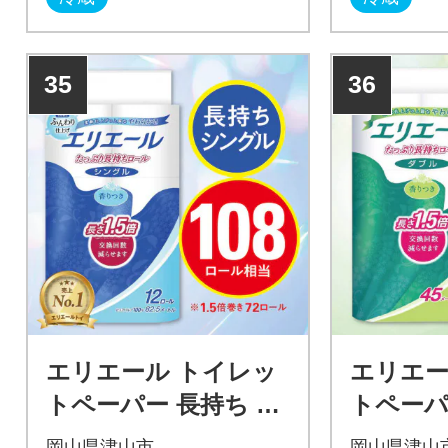
35
36
エリエール トイレッ
エリエー
トペーパー 長持ち 82.
トペーパ
5m シングル 12R×6パ
m ダブル
岡山県津山市
岡山県津山