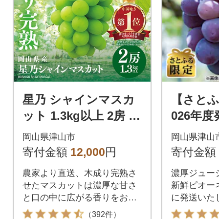
星乃 シャインマスカ
【さとふ
ット 1.3kg以上 2房 数
026年
量限定 岡山県産 ぶど
き農家の
岡山県津山市
岡山県津山
う フルーツ 人気ぶど
ーピオー
寄付金額
12,000
円
寄付金額
う
農家より直送、木成り完熟さ
濃厚ジューシ
せたマスカットは濃厚な甘さ
新鮮ピオー
と口の中に広がる香りをお楽
に発送いた
しみください。
（392件）