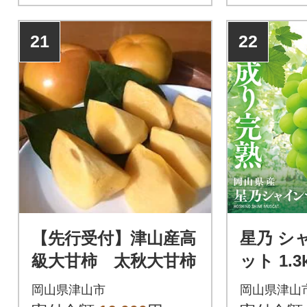
21
22
【先行受付】津山産高
星乃 シ
級大甘柿 太秋大甘柿
ット 1.3
量限定 
岡山県津山市
岡山県津山
う フル