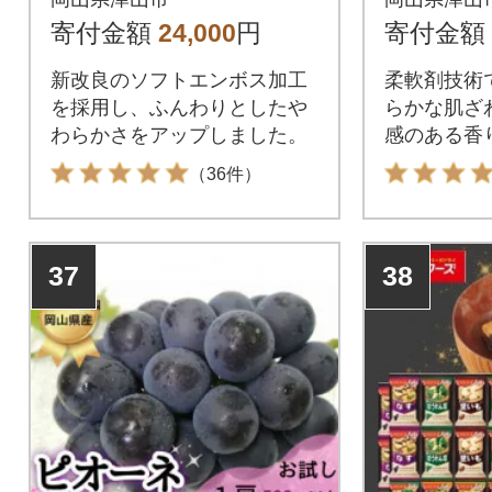
ック(72個)
ク(72個)
寄付金額
24,000
円
寄付金額
新改良のソフトエンボス加工
柔軟剤技術
を採用し、ふんわりとしたや
らかな肌ざ
わらかさをアップしました。
感のある香
（36件）
37
38