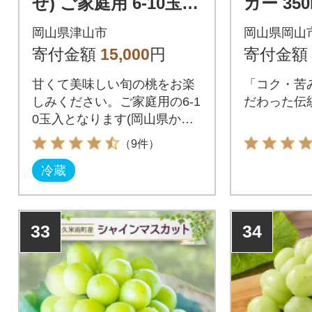
せ) ご家庭用 6-10玉
ガー 350
ご家族で楽しめる玉
岡山県津山市
岡山県岡山
数をお届けします (岡
寄付金額
15,000
円
寄付金額
山県産)
甘くて美味しい旬の桃をお楽
「コク・苦
しみください。ご家庭用の6-1
だわった伝
0玉入となります(岡山県から
産地直送)
（9件）
冷蔵
33
34