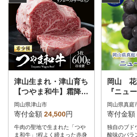
津山生まれ・津山育ち
岡山 花
【つやま和牛】霜降り
『ニュー
ステーキ(リブロー
kg (2房)
岡山県津山市
岡山県真庭
ス・サーロイン) 600
寄付金額
24,500
円
寄付金額
g(3枚)
牛肉の聖地で生まれた「つや
独自のブド
ま和牛」!程よく締まった赤身
酸味のバラ