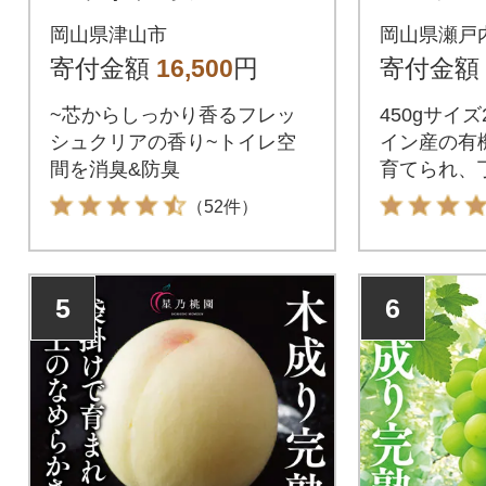
ブル 72ロール(12ロー
イル シ
岡山県津山市
岡山県瀬戸
ル×6パック) トイレッ
ット[No.5
寄付金額
16,500
円
寄付金額
トペーパー
~芯からしっかり香るフレッ
450gサイ
シュクリアの香り~トイレ空
イン産の有
間を消臭&防臭
育てられ、
された、り
（52件）
のような豊
リーブオイ
5
6