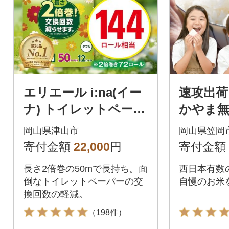
エリエール i:na(イー
速攻出荷
ナ) トイレットペーパ
かやま無洗
ー ダブル 12R×6パッ
《7-1
岡山県津山市
岡山県笠岡
ク(72個)
荷予定(
寄付金額
22,000
円
寄付金額
長さ2倍巻の50mで長持ち。面
西日本有数
倒なトイレットペーパーの交
自慢のお米
換回数の軽減。
（198件）