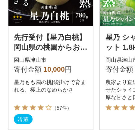
先行受付【星乃白桃】
星乃 シ
岡山県の桃園からお届
ット 1.8
けする三つ星の桃 780
房 数量
岡山県津山市
岡山県津山
g (3玉)
ぶどう 
寄付金額
10,000
円
寄付金額
ぶどう
星乃もも園の桃|袋掛けで育ま
農家より直
れる、極上のなめらかさ
せたシャイ
厚な甘さと
りをお楽し
（57件）
冷蔵