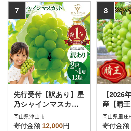
7
8
先行受付【訳あり】星
【202
乃シャインマスカッ
産【晴王
ト 1.3kg 2房～4房
マスカット
岡山県津山市
岡山県里庄
旬以降順
寄付金額
12,000
円
寄付金額