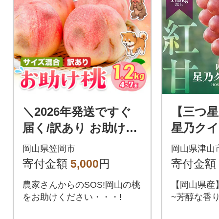
＼2026年発送ですぐ
【三つ
届く/訳あり お助け桃
星乃ク
約1.2kg《6月下旬-9月
数量限定 
岡山県笠岡市
岡山県津山
上旬頃出荷》笠岡市
kg以上)
寄付金額
5,000
円
寄付金額
家庭用
農家さんからのSOS!岡山の桃
【岡山県産
をお助けください・・・!
~芳醇な香