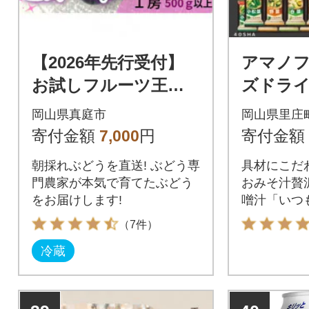
【2026年先行受付】
アマノ
お試しフルーツ王国
ズドラ
岡山の人気ぶどう
贅沢30
岡山県真庭市
岡山県里庄
ピオーネ1房500g以
寄付金額
7,000
円
寄付金額
上!
朝採れぶどうを直送! ぶどう専
具材にこだ
門農家が本気で育てたぶどう
おみそ汁贅
をお届けします!
噌汁「いつ
ギフトセッ
（7件）
冷蔵