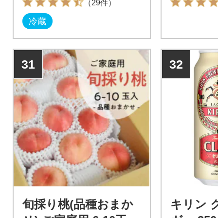
（29件）
冷蔵
31
32
旬採り桃(品種おまか
キリン 