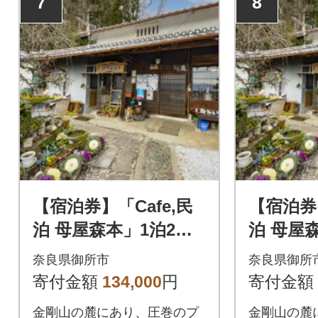
7
8
【宿泊券】「Cafe,民
【宿泊券】
泊 母屋森本」1泊2日1
泊 母屋森本」1泊2日1
組限定、夕食・朝食付
組限定、
奈良県御所市
奈良県御所
き、お土産(農産物)4
き、お土
寄付金額
134,000
円
寄付金額
名様券
名様券
金剛山の麓にあり、圧巻のプ
金剛山の麓