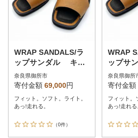
WRAP SANDALS/ラ
WRAP S
ップサンダル キャ
ップサ
メル×ブラック 25(2
メル×ブラ
奈良県御所市
奈良県御所
5.0～25.5cm)
6.0～26.
寄付金額
69,000
円
寄付金額
フィット。ソフト。ライト。
フィット。
あっ!走れる。
あっ!走れる
（0件）