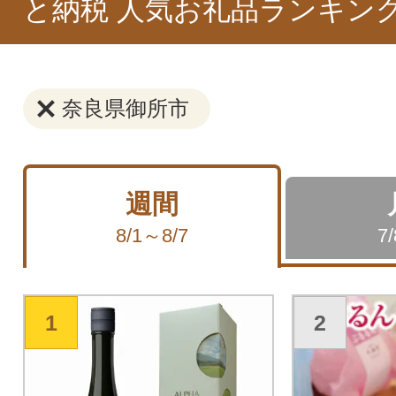
と納税 人気お礼品ランキン
奈良県御所市
週間
8/1～8/7
7
1
2