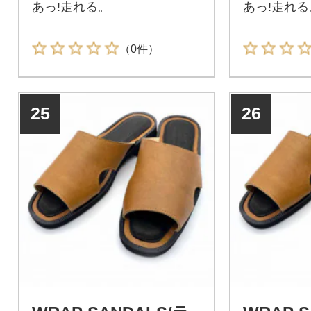
あっ!走れる。
あっ!走れる
（0件）
25
26