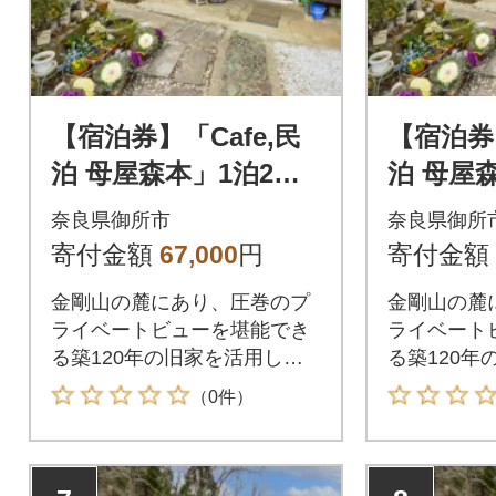
【宿泊券】「Cafe,民
【宿泊券】
泊 母屋森本」1泊2日1
泊 母屋森本」1泊2日1
組限定、夕食・朝食付
組限定、
奈良県御所市
奈良県御所
き、お土産(農産物)2
き、お土
寄付金額
67,000
円
寄付金額
名様券
名様券
金剛山の麓にあり、圧巻のプ
金剛山の麓
ライベートビューを堪能でき
ライベート
る築120年の旧家を活用した
る築120年
民泊です。
民泊です。
（0件）