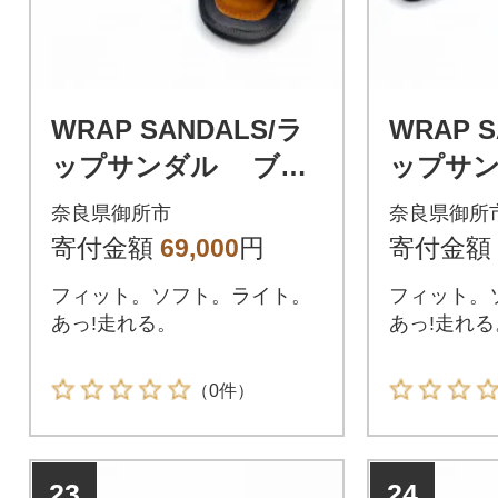
WRAP SANDALS/ラ
WRAP S
ップサンダル ブラ
ップサ
ック×キャメル 24(2
ック×キャ
奈良県御所市
奈良県御所
4.0～24.5cm)
5.0～25.
寄付金額
69,000
円
寄付金額
フィット。ソフト。ライト。
フィット。
あっ!走れる。
あっ!走れる
（0件）
23
24