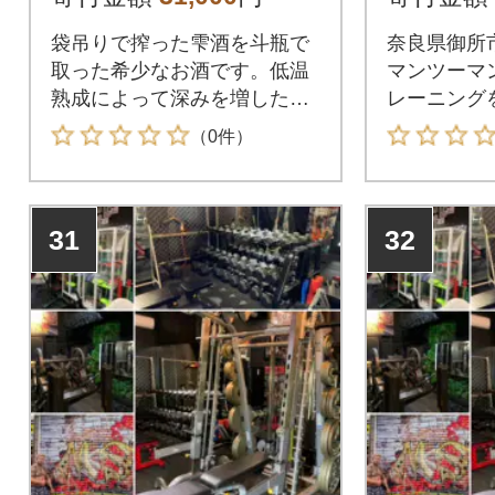
袋吊りで搾った雫酒を斗瓶で
奈良県御所
取った希少なお酒です。低温
マンツーマ
熟成によって深みを増した純
レーニング
米大吟醸酒です。
（0件）
31
32