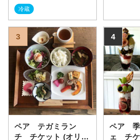
冷蔵
3
4
ペア テガミラン
ペア 
チ チケット (オリジ
ェ チケ