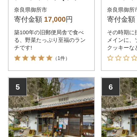
ナルラベル片上醤油
ナルラ
奈良県御所市
奈良県御所
うすくち・こいくち1
うすくち
寄付金額
17,000
円
寄付金額
50ml各1本付き)
50ml各
築100年の旧郵便局舎で食べ
その時期に
る、野菜たっぷり至福のラン
メインに、
チです!
クッキーな
わったパフ
（1件）
5
6