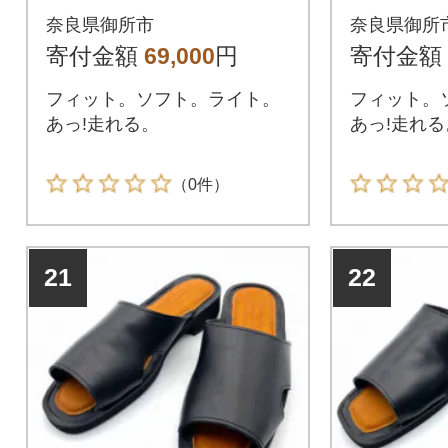
ック×ブラック 27(2
ック×キャ
奈良県御所市
奈良県御所
7.0～27.5cm)
3.0～23.
寄付金額
69,000
円
寄付金額
フィット。ソフト。ライト。
フィット。
あっ!走れる。
あっ!走れる
（0件）
21
22