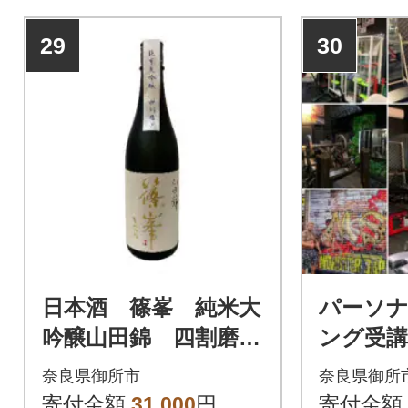
29
30
日本酒 篠峯 純米大
パーソ
吟醸山田錦 四割磨
ング受講
き 袋吊り斗瓶取り
奈良県御所市
奈良県御所
720ml
寄付金額
31,000
円
寄付金額