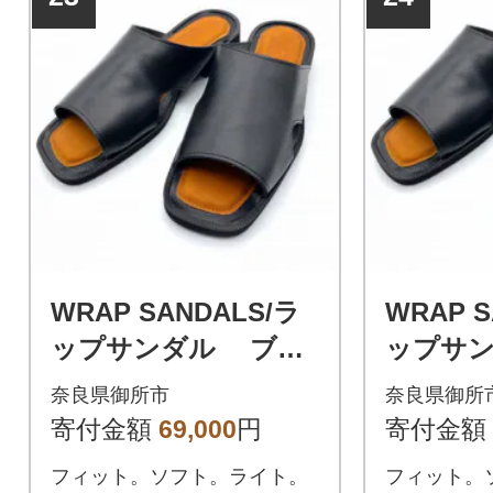
WRAP SANDALS/ラ
WRAP S
ップサンダル ブラ
ップサ
ック×キャメル 26(2
ック×キャ
奈良県御所市
奈良県御所
6.0～26.5cm)
7.0～27.
寄付金額
69,000
円
寄付金額
フィット。ソフト。ライト。
フィット。