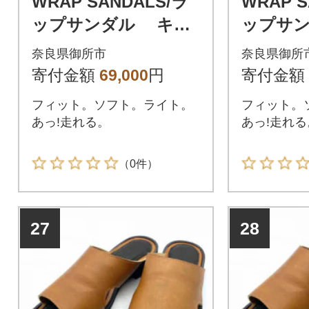
WRAP SANDALS/ラ
WRAP S
ップサンダル キャ
ップサ
メル×ブラック 23(2
メル×ブラ
奈良県御所市
奈良県御所
3.0～23.5cm)
4.0～24.
寄付金額
69,000
円
寄付金額
フィット。ソフト。ライト。
フィット。
あっ!走れる。
あっ!走れる
（0件）
27
28