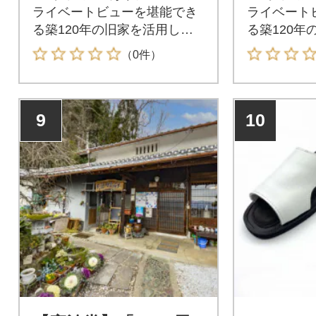
ライベートビューを堪能でき
ライベート
る築120年の旧家を活用した
る築120年
民泊です。
民泊です。
（0件）
9
10