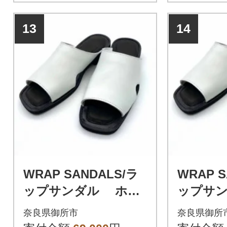
13
14
WRAP SANDALS/ラ
WRAP S
ップサンダル ホワ
ップサ
イト×ブラック 26(2
イト×ブラ
奈良県御所市
奈良県御所
6.0～26.5cm)
7.0～27.