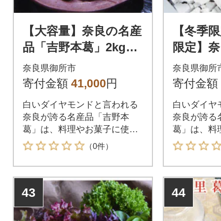
【大容量】奈良の名産
【冬季限
品「吉野本葛」2kg
限定】奈
～白いダイヤモンド
「吉野本
奈良県御所市
奈良県御所
で体に優しい料理を
gで葛料
寄付金額
41,000
円
寄付金額
楽しみましょう～
しょう
白いダイヤモンドと言われる
白いダイヤ
奈良が誇る名産品「吉野本
奈良が誇る
葛」は、料理やお菓子に使え
葛」は、料
るスーパー食材です。
るスーパー
（0件）
43
44