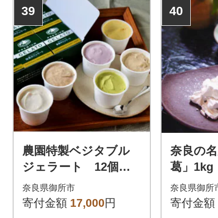
39
40
農園特製ベジタブル
奈良の名
ジェラート 12個入
葛」1k
り
ヤモン
奈良県御所市
奈良県御所
い料理
寄付金額
17,000
円
寄付金額
ょう～