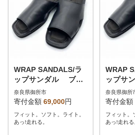
WRAP SANDALS/ラ
WRAP S
ップサンダル ブラ
ップサ
ック×ブラック 25(2
ック×ブラ
奈良県御所市
奈良県御所
5.0～25.5cm)
6.0～26.
寄付金額
69,000
円
寄付金額
フィット。ソフト。ライト。
フィット。
あっ!走れる。
あっ!走れる