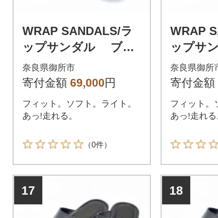
WRAP SANDALS/ラ
WRAP S
ップサンダル ブラ
ップサ
ック×ブラック 24(2
ック×ブラ
奈良県御所市
奈良県御所
4.0～24.5cm)
3.0～23.
寄付金額
69,000
円
寄付金額
フィット。ソフト。ライト。
フィット。
あっ!走れる。
あっ!走れる
（0件）
17
18