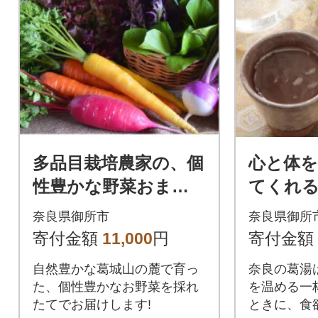
多品目栽培農家の、個
心と体
性豊かな野菜おまか
てくれ
せつめあわせセット
ろみと
奈良県御所市
奈良県御所
の「葛湯
寄付金額
11,000
円
寄付金額
自然豊かな葛城山の麓で育っ
奈良の葛湯
た、個性豊かなお野菜を採れ
を温める一
たてでお届けします!
ときに、食