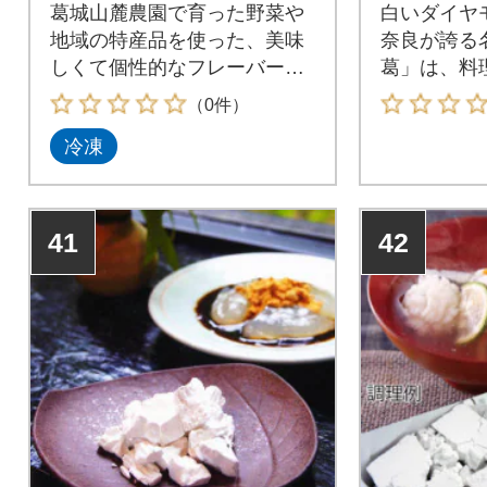
葛城山麓農園で育った野菜や
白いダイヤ
地域の特産品を使った、美味
奈良が誇る
しくて個性的なフレーバーの
葛」は、料
ジェラートです。
るスーパー
（0件）
冷凍
41
42