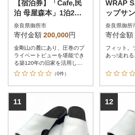
【宿泊券】「Cafe,民
WRAP S
泊 母屋森本」1泊2日1
ップサ
組限定、夕食・朝食付
イト×ブラ
奈良県御所市
奈良県御所
き、お土産(農産物)6
3.0～23.
寄付金額
200,000
円
寄付金額
名様券
金剛山の麓にあり、圧巻のプ
フィット。
ライベートビューを堪能でき
あっ!走れる
る築120年の旧家を活用した
民泊です。
（0件）
11
12