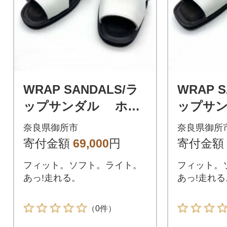
WRAP SANDALS/ラ
WRAP S
ップサンダル ホワ
ップサ
イト×ブラック 24(2
イト×ブラ
奈良県御所市
奈良県御所
4.0～24.5cm)
5.0～25.
寄付金額
69,000
円
寄付金額
フィット。ソフト。ライト。
フィット。
あっ!走れる。
あっ!走れる
（0件）