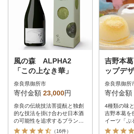
風の森 ALPHA2
吉野本葛
「この上なき華」
ップデ
るん」1
奈良県御所市
奈良県御所
寄付金額
23,000
円
寄付金額
奈良の伝統技法菩提酛と独創
4種類の味
的な技法を掛け合わせ日本酒
吉野本葛を
の可能性を追求するブランド
イーツ「ぷ
『風の森ALPHA』
（16件）