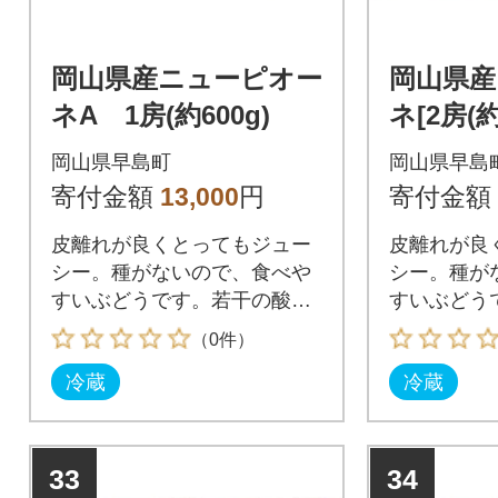
岡山県産ニューピオー
岡山県産
ネA 1房(約600g)
ネ[2房(約
岡山県早島町
岡山県早島
寄付金額
13,000
円
寄付金額
皮離れが良くとってもジュー
皮離れが良
シー。種がないので、食べや
シー。種が
すいぶどうです。若干の酸味
すいぶどう
が甘みを引きたてます。
が甘みを引
（0件）
冷蔵
冷蔵
33
34