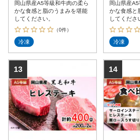
岡山県産A5等級和牛肉の柔ら
岡山県産A
かな食感と脂のうまみを堪能
かな食感と
してください。
してくださ
（0件）
冷凍
冷凍
13
14