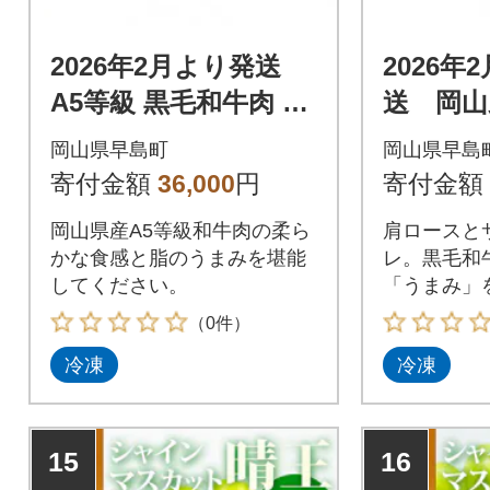
2026年2月より発送
2026年
A5等級 黒毛和牛肉 ヒ
送 岡山
レステーキ 約400g(約
黒毛和牛
岡山県早島町
岡山県早島
200g×2枚) 岡山県産
ト
寄付金額
36,000
円
寄付金額
岡山県産A5等級和牛肉の柔ら
肩ロースと
かな食感と脂のうまみを堪能
レ。黒毛和
してください。
「うまみ」
い。
（0件）
冷凍
冷凍
15
16