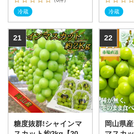
（0件）
冷蔵
冷蔵
21
22
糖度抜群!シャインマ
岡山県産
スカット約2kg【2026
マスカッ