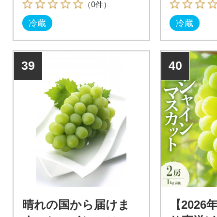
（0件）
冷蔵
冷蔵
39
40
晴れの国から届けま
【202