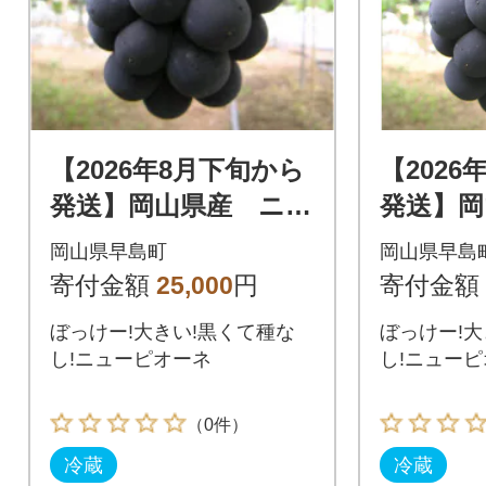
【2026年8月下旬から
【2026
発送】岡山県産 ニュ
発送】岡
ーピオーネ(1房480g
ーピオーネ
岡山県早島町
岡山県早島
以上)4房入り
以上)2房
寄付金額
25,000
円
寄付金額
ぼっけー!大きい!黒くて種な
ぼっけー!大
し!ニューピオーネ
し!ニュー
（0件）
冷蔵
冷蔵