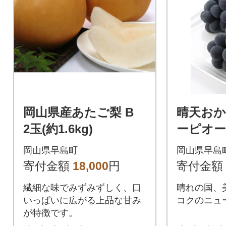
岡山県産あたご梨 B
晴天お
2玉(約1.6kg)
ーピオーネ
り)
岡山県早島町
岡山県早島
寄付金額
18,000
円
寄付金額
繊細な味でみずみずしく、口
晴れの国、
いっぱいに広がる上品な甘み
コクのニュ
が特徴です。