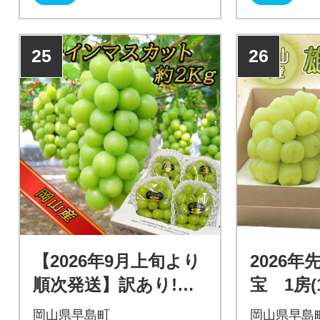
25
26
【2026年9月上旬より
2026
順次発送】訳あり!岡
宝 1房(
山県シャインマスカ
岡山県早島町
岡山県早島