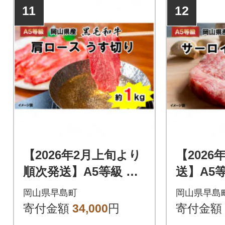
11
12
【2026年2月上旬より
【2026
順次発送】A5等級 黒
送】A5
毛和牛肉 肩ロースう
肉サー
岡山県早島町
岡山県早島
す切り 約1kg 岡山県
キ 約40
寄付金額
34,000
円
寄付金額
産