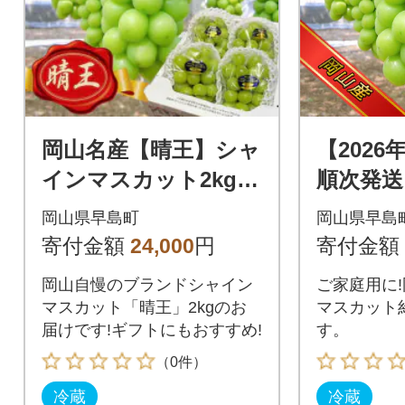
岡山名産【晴王】シャ
【2026
インマスカット2kg!
順次発送
【8月下旬以降順次
山県シ
岡山県早島町
岡山県早島
発送】
ット約2
寄付金額
24,000
円
寄付金額
山産ぶど
岡山自慢のブランドシャイン
ご家庭用に
マスカット「晴王」2kgのお
マスカット約
届けです!ギフトにもおすすめ!
す。
（0件）
冷蔵
冷蔵