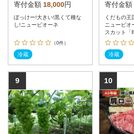
以上)2房入り
ャイン
寄付金額
18,000
円
寄付金額
「晴王」
ぼっけー!大きい!黒くて種な
くだもの王
し!ニューピオーネ
ニューピオ
スカット「
（0件）
冷蔵
冷蔵
9
10