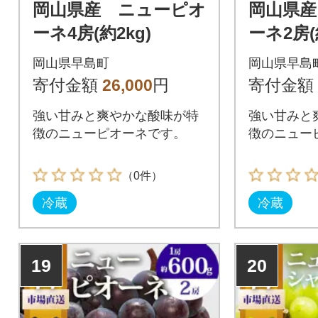
岡山県産 ニューピオ
岡山県産
ーネ4房(約2kg)
ーネ2房(
岡山県早島町
岡山県早島
寄付金額
26,000
円
寄付金額
強い甘みと爽やかな酸味が特
強い甘みと
徴のニューピオーネです。
徴のニュー
（0件）
冷蔵
冷蔵
19
20