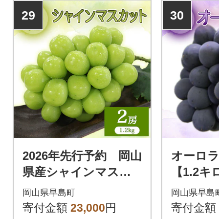
29
30
2026年先行予約 岡山
オーロラ
県産シャインマスカ
【1.2キ
ット 2房(1.2キロ)
岡山県早島町
岡山県早島
寄付金額
23,000
円
寄付金額