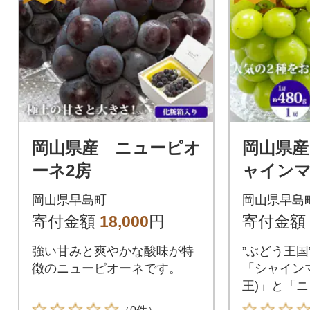
岡山県産 ニューピオ
岡山県産
ーネ2房
ャイン
『晴王』
岡山県早島町
岡山県早島
オーネ
寄付金額
18,000
円
寄付金額
強い甘みと爽やかな酸味が特
”ぶどう王国
徴のニューピオーネです。
「シャイン
王)」と「
詰め合わせ