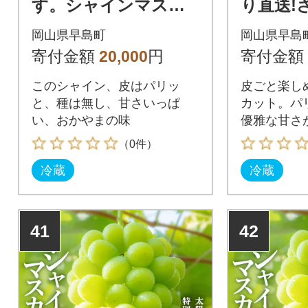
す。シャインマスカ
り直送!
ット2房1kg入り
園シャ
岡山県早島町
岡山県早島
ト2房1.
寄付金額
20,000
円
寄付金額
ルーツ王
このシャイン、皮はパリッ
皮ごと楽し
と、種は無し、甘さいっぱ
カット。パ
い、おかやまの味
優雅な甘さ
萄です。
（0件）
冷蔵
冷蔵
41
42