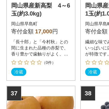
岡山県産新高梨 4～6
岡山県
玉(約3.0kg)
1玉(約1.0
岡山県早島町
岡山県早島
寄付金額
17,000
円
寄付金額
「長十郎」と「今村秋」との
繊細な味で
間に生まれた品種の赤梨で、
いっぱいに
香り豊かで歯触りがよく、甘
が特徴です
みが強いのが特徴です。
（0件）
冷蔵
冷蔵
37
38