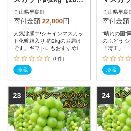
年8月中旬～順次発
房(1房4
岡山県早島町
岡山県早島
送】ギフトにも岡山
約2kg)
寄付金額
22,000
円
寄付金額
県産ぶどう!
人気沸騰中!シャインマスカッ
“晴れの国”
ト化粧箱入り 約2kgのお届け
のぶどう 
です。ギフトにもおすすめ!
「晴王」
（0件）
冷蔵
冷蔵
23
24