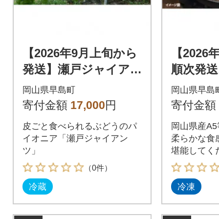
【2026年9月上旬から
【2026
発送】瀬戸ジャイア
順次発送
ンツ2房(1房480g以上)
毛和牛肉
岡山県早島町
岡山県早島
約1kg
す切り 約
寄付金額
17,000
円
寄付金額
産
皮ごと食べられるぶどうのパ
岡山県産A
イオニア「瀬戸ジャイアン
柔らかな食
ツ」
堪能してく
（0件）
冷蔵
冷凍