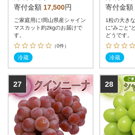
ット約2kg!【人気の岡
寄付金額
17,500
円
寄付金額
山産ぶどう】
ご家庭用に!岡山県産シャイン
1粒の大き
マスカット約2kgのお届けで
に”みごと”
す。
どうです。
（0件）
冷蔵
冷蔵
27
28