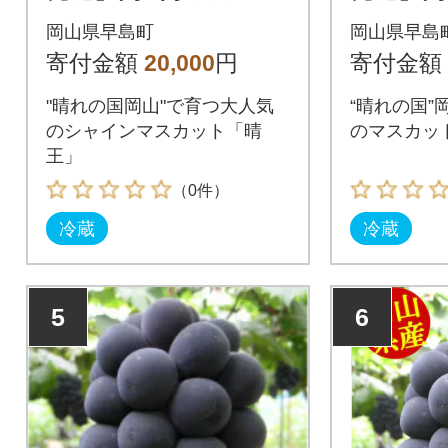
インマスカット「晴
インマ
岡山県早島町
岡山県早島
王」(1房700g以上)1房
王」(1房
寄付金額
20,000
円
寄付金額
入り
入り
"晴れの国岡山"で育つ大人気
“晴れの国”
のシャインマスカット「晴
のマスカッ
王」
（0件）
冷蔵
冷蔵
5
6