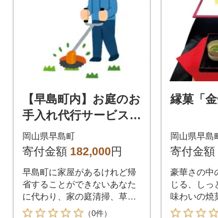
【早島町内】お庭のお
縁菓「金
手入れ代行サービス(1
回分)
岡山県早島町
岡山県早島
寄付金額
182,000
円
寄付金額
早島町に家屋があるけれど帰
豪華さの中
省することができないあなた
じる、しっ
に代わり、家の庭清掃、草取
味わいの焼
りを行います。
をお召し上
（0件）