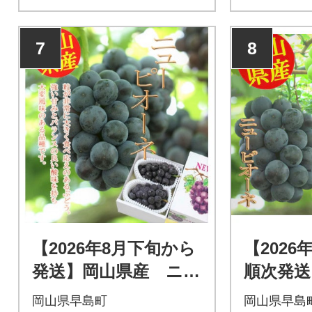
7
8
【2026年8月下旬から
【2026
発送】岡山県産 ニュ
順次発送
ーピオーネ(1房600g
ューピオ
岡山県早島町
岡山県早島