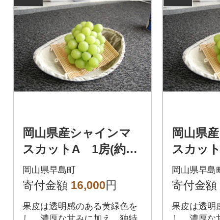
岡山県産シャインマ
岡山県
スカットA 1房(約60
スカットB
0g)
kg)
岡山県早島町
岡山県早島
寄付金額
16,000
円
寄付金額
果皮は透明感のある黄緑色を
果皮は透明
し、濃厚な甘みに加え、独特
し、濃厚な