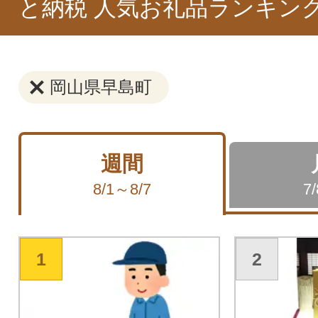
と納税 人気お礼品ランキン
岡山県早島町
週間
8/1～8/7
7
1
2