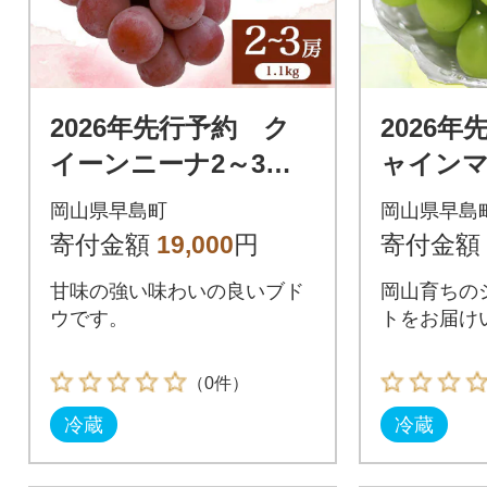
2026年先行予約 ク
2026
イーンニーナ2～3
ャイン
房 【1.1キロ】
【ご家庭
岡山県早島町
岡山県早島
寄付金額
19,000
円
寄付金額
甘味の強い味わいの良いブド
岡山育ちの
ウです。
トをお届け
（0件）
冷蔵
冷蔵