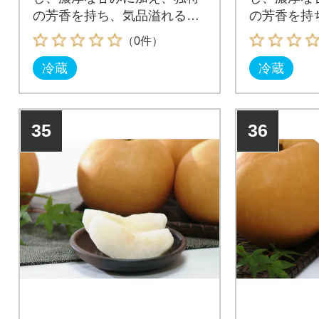
の芳香を持ち、気品溢れる香
の芳香を持
りと甘みが特徴です。
りと甘みが
（0件）
冷蔵
冷蔵
35
36