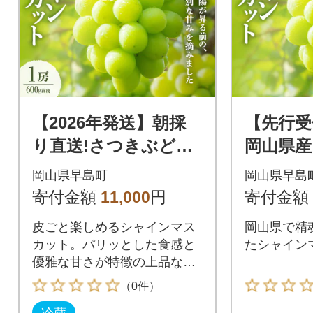
【2026年発送】朝採
【先行受
り直送!さつきぶどう
岡山県
園シャインマスカッ
スカット約
岡山県早島町
岡山県早島
ト1房 600g前後【フ
房)
寄付金額
11,000
円
寄付金額
ルーツ王国岡山】
皮ごと楽しめるシャインマス
岡山県で精
カット。パリッとした食感と
たシャイン
優雅な甘さが特徴の上品な葡
萄です。
（0件）