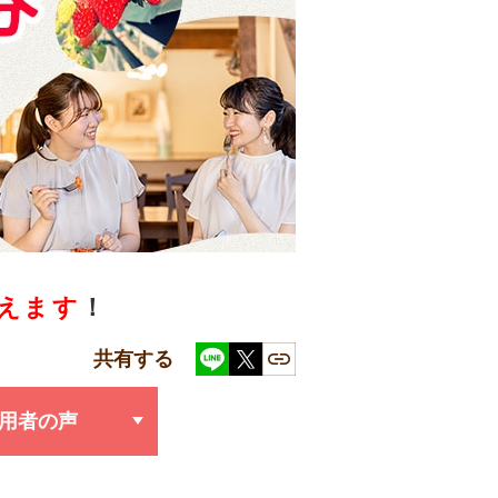
えます
！
共有する
用者の声