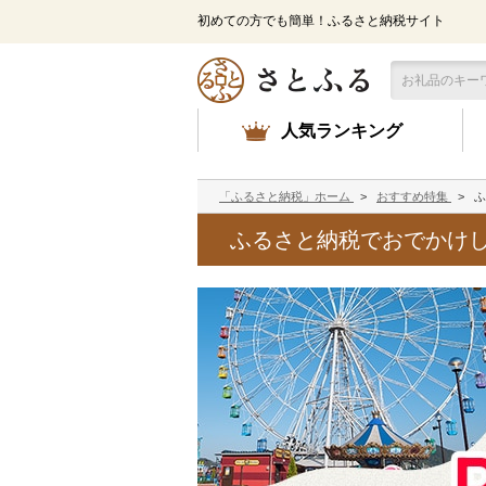
メ
初めての方でも簡単！ふるさと納税サイト
イ
ン
コ
ン
テ
人気ランキング
ン
ツ
に
「ふるさと納税」ホーム
>
おすすめ特集
>
ふ
ス
キ
ふるさと納税でおでかけしよ
ッ
プ