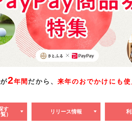
2
限が
年間
だから、
来年のおでかけにも使
探す
リリース情報
利
一覧）