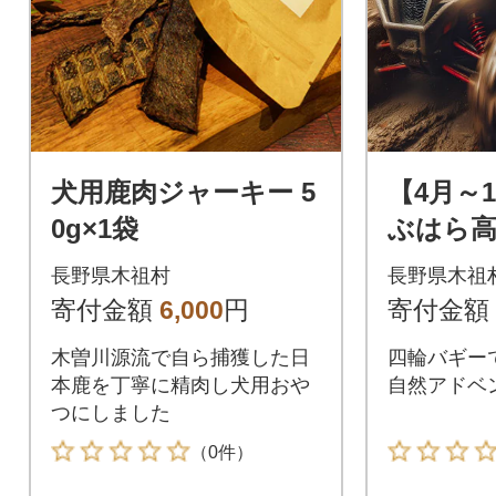
犬用鹿肉ジャーキー 5
【4月～
0g×1袋
ぶはら
場 バギ
長野県木祖村
長野県木祖
帰りプラ
寄付金額
6,000
円
寄付金額
木曽川源流で自ら捕獲した日
四輪バギー
本鹿を丁寧に精肉し犬用おや
自然アドベ
つにしました
（0件）