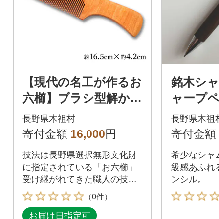
【現代の名工が作るお
銘木シャ
六櫛】ブラシ型解か
ャープペ
し櫛(約16.5cm×約4.2
m芯)
長野県木祖村
長野県木祖
cm)
寄付金額
16,000
円
寄付金額
技法は長野県選択無形文化財
希少なシャ
に指定されている「お六櫛」
級感あふれ
受け継がれてきた職人の技を
ンシル。
感じられます。
（0件）
お届け日指定可