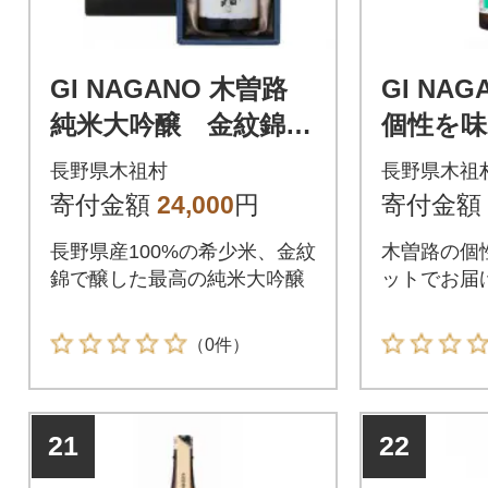
GI NAGANO 木曽路
GI NA
純米大吟醸 金紋錦
個性を
720ml
(純米山
長野県木祖村
長野県木祖
純米酒)
寄付金額
24,000
円
寄付金額
長野県産100%の希少米、金紋
木曽路の個
錦で醸した最高の純米大吟醸
ットでお届
（0件）
21
22