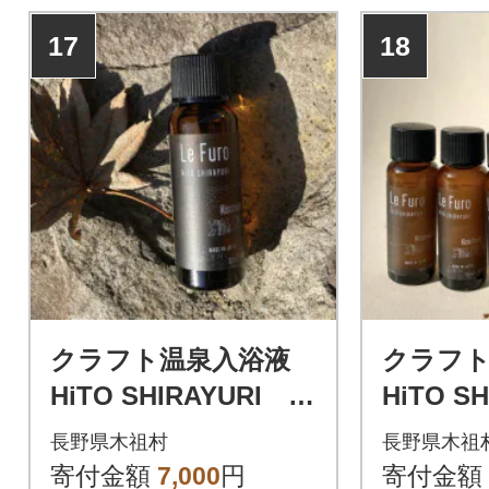
17
18
クラフト温泉入浴液
クラフ
HiTO SHIRAYURI 1
HiTO S
本
本セッ
長野県木祖村
長野県木祖
寄付金額
7,000
円
寄付金額