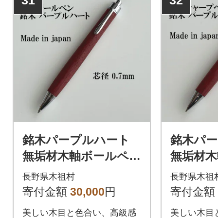
銘木パープルハート
銘木パ
無垢材木軸ボールペン
無垢材木
(0.7mm芯)
ンシル(0
長野県木祖村
長野県木祖
寄付金額
30,000
円
寄付金額
美しい木目と色合い、高級感
美しい木目