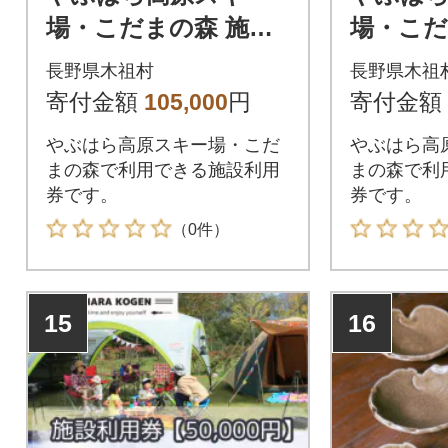
場・こだまの森 施設
場・こだ
利用券【30,000円分】
利用券【4
長野県木祖村
長野県木祖
寄付金額
105,000
円
寄付金額
やぶはら高原スキー場・こだ
やぶはら高
まの森で利用できる施設利用
まの森で利
券です。
券です。
（0件）
15
16