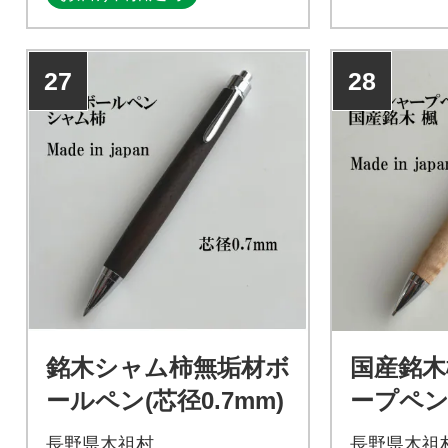
27
28
銘木シャム柿無垢材ボ
国産銘木
ールペン(芯径0.7mm)
ープペンシ
芯)
長野県木祖村
長野県木祖