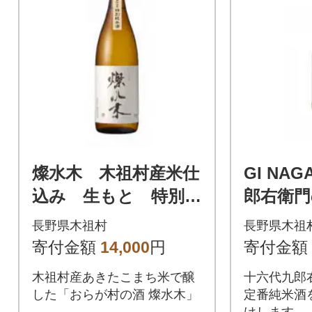
燦水木 木祖村産米仕
GI NA
込み 生もと 特別純
郎右衛門
米酒 1.8L
を味わう
長野県木祖村
長野県木祖
ひとご
寄付金額
14,000
円
寄付金額
山錦13)
木祖村産あきたこまち米で醸
十六代九郎
した「おらが村の酒 燦水木」
定番純米酒