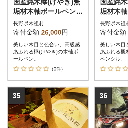
国産銘木欅(けやき)無
国産銘木
垢材木軸ボールペン
垢材木軸
(0.7mm芯)
ンシル(0
長野県木祖村
長野県木祖
寄付金額
26,000
円
寄付金額
美しい木目と色合い、高級感
美しい木目
あふれる欅(けやき)の木軸ボ
あふれる楓
ールペン。
ペンシル。
（0件）
35
36