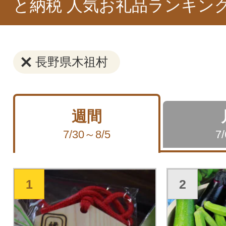
と納税 人気お礼品ランキン
長野県木祖村
週間
7/30～8/5
7
1
2