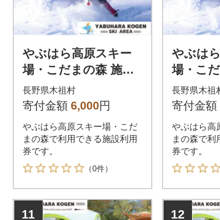
やぶはら高原スキー
やぶは
場・こだまの森 施設
場・こだ
利用券【1,000円分】
利用券【5
長野県木祖村
長野県木祖
寄付金額
6,000
円
寄付金額
やぶはら高原スキー場・こだ
やぶはら高
まの森で利用できる施設利用
まの森で利
券です。
券です。
（0件）
11
12