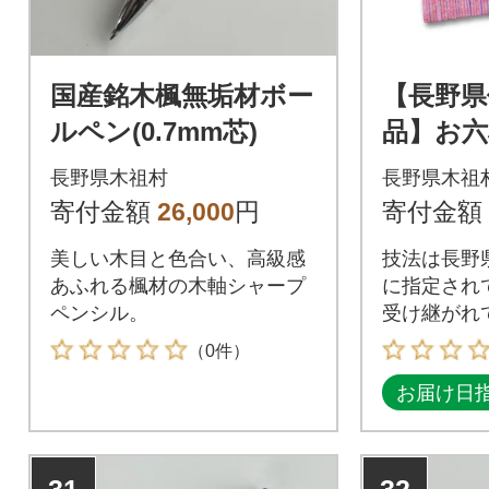
国産銘木楓無垢材ボー
【長野県
ルペン(0.7mm芯)
品】お六
(峰丸・細歯
長野県木祖村
長野県木祖
m×約4.3
寄付金額
26,000
円
寄付金額
美しい木目と色合い、高級感
技法は長野
あふれる楓材の木軸シャープ
に指定され
ペンシル。
受け継がれ
感じられま
（0件）
お届け日
31
32