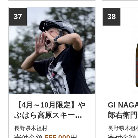
37
38
【4月～10月限定】や
GI NA
ぶはら高原スキー
郎右衛門 C
場 バギーツアー 宿
ake 1.8L
長野県木祖村
長野県木祖
泊プラン(2名様分)
寄付金額
555,000
円
寄付金額