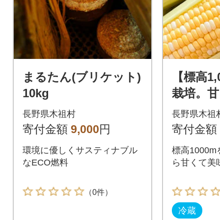
まるたん(ブリケット)
【標高1,
10kg
栽培。甘
い!】木
長野県木祖村
長野県木祖
ろこし約
寄付金額
9,000
円
寄付金額
環境に優しくサスティナブル
標高1000
なECO燃料
ら甘くて美
（0件）
冷蔵