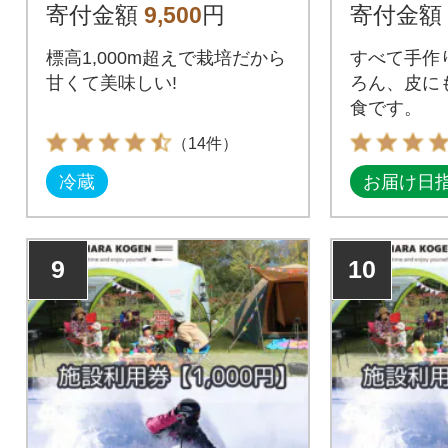
ろこし約3キロ以上(約
セット(5
寄付金額
9,500
円
寄付金額
8本)
標高1,000m超えで栽培だから
すべて手作
甘くて美味しい!
ろん、皮に
食です。
（14件）
冷蔵
お届け日
9
10