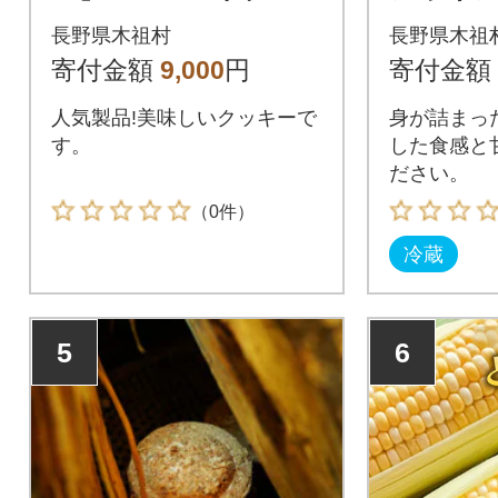
キー600g
御嶽はく
長野県木祖村
長野県木祖
26年7
寄付金額
9,000
円
寄付金額
発送】
人気製品!美味しいクッキーで
身が詰まっ
す。
した食感と
ださい。
（0件）
冷蔵
5
6