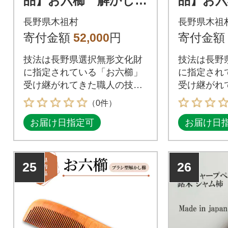
品】お六櫛 解かし櫛
品】お六
(約11.2cm×約4.0cm)
(約11.1c
長野県木祖村
長野県木祖
寄付金額
52,000
円
寄付金額
技法は長野県選択無形文化財
技法は長野
に指定されている「お六櫛」
に指定され
受け継がれてきた職人の技を
受け継がれ
感じられます。
感じられま
（0件）
お届け日指定可
お届け日
25
26