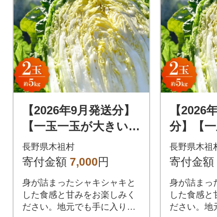
【2026年9月発送分】
【2026
【一玉一玉が大きい!
分】【一
シャキシャキ新鮮】
い!シャ
長野県木祖村
長野県木祖
御嶽はくさい 2玉
鮮】御嶽
寄付金額
7,000
円
寄付金額
身が詰まったシャキシャキと
身が詰まっ
した食感と甘みをお楽しみく
した食感と
ださい。地元でも手に入りに
ださい。地