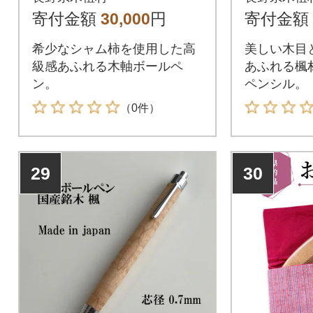
寄付金額
30,000
円
寄付金額
希少なシャム柿を使用した高
美しい木目
級感あふれる木軸ボールペ
あふれる楓
ン。
ペンシル。
（0件）
29
30