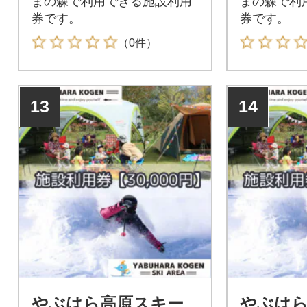
まの森で利用できる施設利用
まの森で利
券です。
券です。
（0件）
13
14
やぶはら高原スキー
やぶは