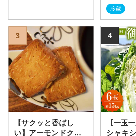
冷蔵
3
4
【サクッと香ばし
【一玉一
い】アーモンドクッ
シャキ