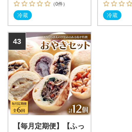
くい幻の品です。
くい幻の品
（0件）
冷蔵
冷蔵
43
【毎月定期便】【ふっ