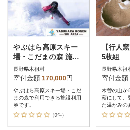
やぶはら高原スキー
【行人
場・こだまの森 施設
5枚組
利用券【50,000円分】
長野県木祖村
長野県木祖
寄付金額
170,000
円
寄付金額
やぶはら高原スキー場・こだ
木曽の山か
まの森で利用できる施設利用
薪にして、
券です。
た温かみの
す。
（0件）