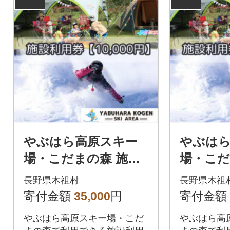
やぶはら高原スキー
やぶは
場・こだまの森 施設
場・こだ
利用券【10,000円分】
利用券【2
長野県木祖村
長野県木祖
寄付金額
35,000
円
寄付金額
やぶはら高原スキー場・こだ
やぶはら高