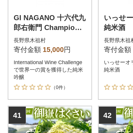
GI NAGANO 十六代九
いっせー
郎右衛門 Champion S
純米酒
ake 720ml
長野県木祖村
長野県木祖
寄付金額
15,000
円
寄付金額
International Wine Challenge
いっせーオ
で世界一の賞を獲得した純米
純米酒
吟醸
（0件）
41
42