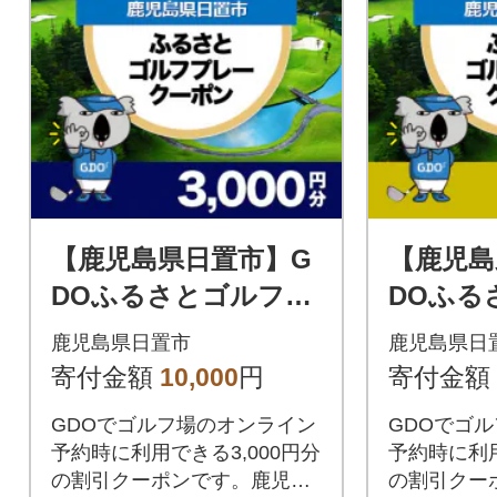
【鹿児島県日置市】G
【鹿児島
DOふるさとゴルフプ
DOふる
レークーポン(3,000円
レークーポ
鹿児島県日置市
鹿児島県日
分)
分)
寄付金額
10,000
円
寄付金額
GDOでゴルフ場のオンライン
GDOでゴ
予約時に利用できる3,000円分
予約時に利用
の割引クーポンです。鹿児島
の割引クー