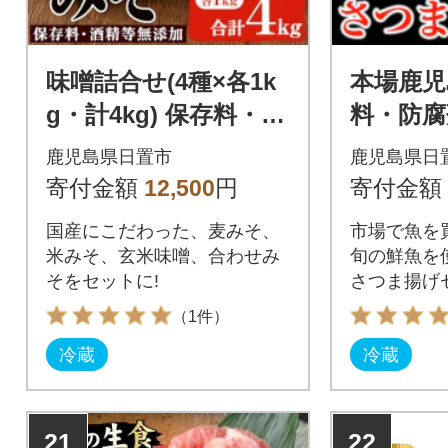
味噌詰合せ(4種×各1k
本場鹿児
g・計4kg) 保存料・酒
料・防腐
精等無添加【はつゆき
つま揚げ 
鹿児島県日置市
鹿児島県日
屋】
種・約650
寄付金額
12,500
円
寄付金額
国産にこだわった、麦みそ、
市場で魚を
米みそ、玄米味噌、合わせみ
旬の鮮魚を
そをセットに!
さつま揚げ
（1件）
冷蔵
冷蔵
21
22