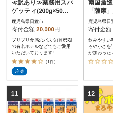
≪訳あり≫業務用スパ
南国酒
ゲッティ(200g×50
「薩摩」
食・計10kg)首都圏の
ト(900ml
鹿児島県日置市
鹿児島県日
有名ホテル・レスト
寄付金額
20,000
円
寄付金額
ラン愛用!
プリプリ食感のパスタ!首都圏
飲みやすい
の有名ホテルなどでもご愛用
ろやかさを
いただいております!
が加わった
飲み比べセ
（1件）
冷凍
11
12