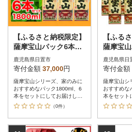
【ふるさと納税限定】
【ふるさ
薩摩宝山パック6本入
薩摩宝山
り【西酒造】
入り【西
鹿児島県日置市
鹿児島県日
寄付金額
37,000
円
寄付金額
薩摩宝山シリーズ、家のみに
薩摩宝山シ
おすすめなパック1800ml、6
おすすめなパ
本をセットにしてお届けしま
本をセット
す。
す。
（0件）