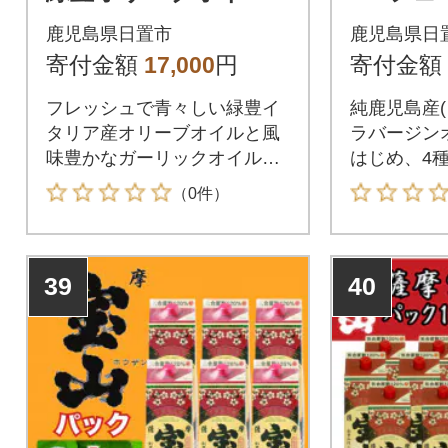
(イタリア産)とガーリ
0ml×1]
鹿児島県日置市
鹿児島県日
ックオイル(各180g)
寄付金額
17,000
円
寄付金額
フレッシュで青々しい緑豊イ
純鹿児島産(
タリア産オリーブオイルと風
ラバージン
味豊かなガーリックオイルで
はじめ、4
す。
ブレンド
（0件）
39
40