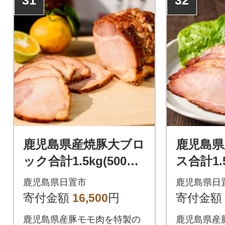
鹿児島県産焼豚大ブロ
鹿児島県
ック合計1.5kg(500g×
ス合計1.5
3ブロック)
P)
鹿児島県日置市
鹿児島県日
寄付金額
16,500
円
寄付金額
鹿児島県産豚モモ肉を特製の
鹿児島県産