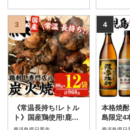
3
4
《常温長持ち!レトル
本格焼酎
ト》国産鶏使用!鹿児
島限定4
島の鶏刺し専門店の鶏
0ml)
鹿児島県日置市
鹿児島県日