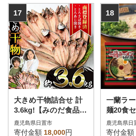
17
18
大きめ干物詰合せ 計
一蘭ラ
3.6kg!【みのだ食品】
麺20食
No.406-B
鹿児島県日置市
鹿児島県日
寄付金額
18,000
円
寄付金額