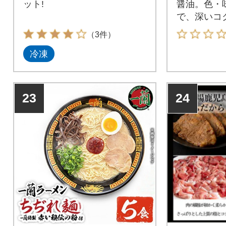
ット!
醤油。色・
で、深いコ
みが特徴で
（3件）
冷凍
23
24