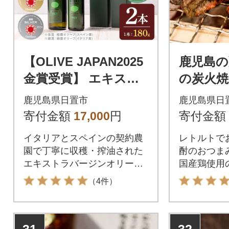
【OLIVE JAPAN2025
鹿児島の
金賞受賞】 エキスト
の炭火焼
ラバージンオリーブ
ルト炭火
鹿児島県日置市
鹿児島県日
オイルセット[180g×
g×18袋)
寄付金額
17,000
円
寄付金額
2]
イタリアとスペインの契約農
レトルトで
園で丁寧に収穫・搾油された
酎のおつま
エキストラバージンオリーブ
国産鶏使用
オイルのおすすめセット
（4件）
31
32