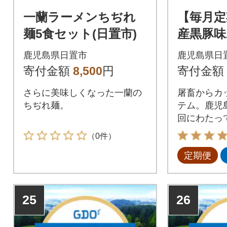
一蘭ラーメンちぢれ
【毎月定
麺5食セット(日置市)
産黒豚
全5回
鹿児島県日置市
鹿児島県日
寄付金額
8,500
円
寄付金額
さらに美味しくなった一蘭の
屠畜からカ
ちぢれ麺。
テム。鹿児
回にわたっ
（0件）
定期便
25
26