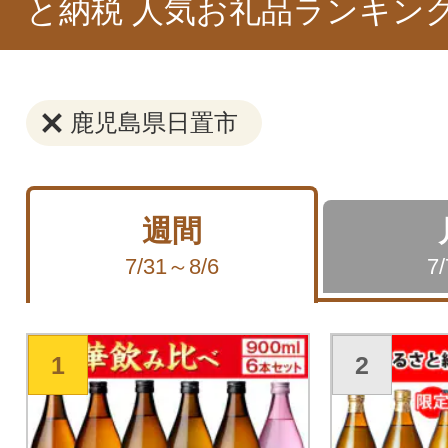
と納税 人気お礼品ランキン
鹿児島県日置市
週間
7/31～8/6
7
1
2