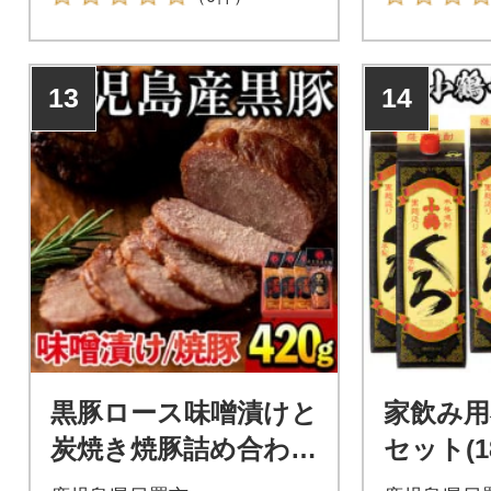
13
14
黒豚ロース味噌漬けと
家飲み用
炭焼き焼豚詰め合わせ
セット(18
(合計420g)(日置市)
升パック