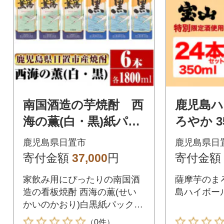
南国酒造の芋焼酎 西
鹿児島ハ
海の薫(白・黒)紙パッ
ろやか 3
ク飲み比べ 6本セッ
鹿児島県日置市
鹿児島県日
ト(1.8L×6本)※白3
寄付金額
37,000
円
寄付金額
本 黒3本
家飲み用にぴったりの南国酒
薩摩芋のま
造の看板焼酎 西海の薫(せい
島ハイボー
かいのかおり)白黒紙パック飲
み比べ6本セット!
（0件）