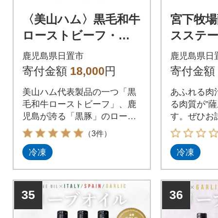
〈美山ハム〉黒毛和牛
宮下牧場
ローストビーフ・黒
スステー
豚ローストポーク詰
鹿児島県日置市
鹿児島県日
合せ
寄付金額
18,000
円
寄付金額
美山ハム代表製品の一つ「黒
あふれる肉
毛和牛ローストビーフ」、鹿
る肉質が”薩
児島が誇る「黒豚」のロース
す。ぜひお
トポークの詰合せです。
（3件）
冷凍
冷凍
35
36