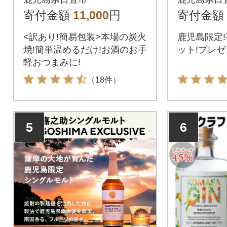
の炭火焼き(80g×12
寄付金額
11,000
円
寄付金額
袋・計960g)
<訳あり!簡易包装>本場の炭火
鹿児島限定
焼!簡単温めるだけ!お酒のお手
ット!プレゼ
軽おつまみに!
（18件）
5
6