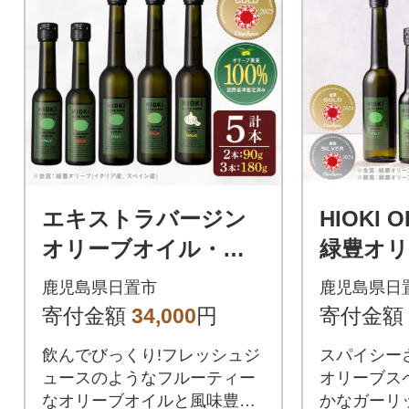
エキストラバージン
HIOKI O
オリーブオイル・ガ
緑豊オリ
ーリックオリーブオ
ン産)と
鹿児島県日置市
鹿児島県日
イルセット(180g×3・
イル(各18
寄付金額
34,000
円
寄付金額
90g×2・計5本)
飲んでびっくり!フレッシュジ
スパイシー
ュースのようなフルーティー
オリーブス
なオリーブオイルと風味豊か
かなガーリ