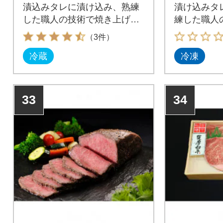
漬込みタレに漬け込み、熟練
漬け込みタ
した職人の技術で焼き上げた
練した職人
本格焼き豚です。
た本格焼豚
（3件）
冷蔵
冷凍
33
34