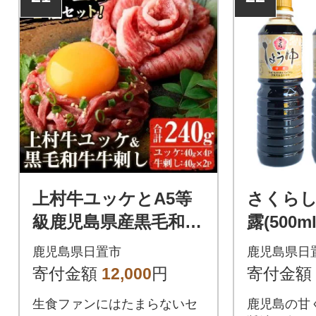
上村牛ユッケとA5等
さくら
級鹿児島県産黒毛和牛
露(500
牛刺し 生食 合計240
院食品工業
鹿児島県日置市
鹿児島県日
g・タレ付 【カミチ
36
寄付金額
12,000
円
寄付金額
ク】(日置市)
生食ファンにはたまらないセ
鹿児島の甘