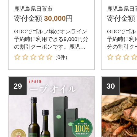
レークーポン(9,000円
レークーポ
鹿児島県日置市
鹿児島県日
分)
円分)
寄付金額
30,000
円
寄付金額
GDOでゴルフ場のオンライン
GDOでゴ
予約時に利用できる9,000円分
予約時に利用
の割引クーポンです。鹿児島
分の割引ク
県日置市が指定するゴルフ場
島県日置市
（0件）
で利用できます。
場で利用で
29
30