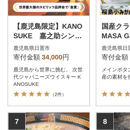
【鹿児島限定】KANO
国産クラ
SUKE 嘉之助シング
MASA G
ルモルト KAGOSHI
小みか
鹿児島県日置市
鹿児島県日
MA EXCLUSIVE
セット(50
寄付金額
34,000
円
寄付金額
鹿児島から世界に挑む、 次世
メインボタ
代ジャパニーズウイスキー K
産の素材を
ANOSUKE
（2件）
7
8