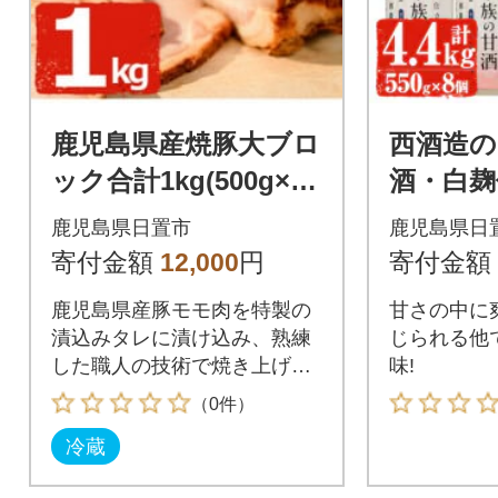
鹿児島県産焼豚大ブロ
西酒造の
ック合計1kg(500g×2
酒・白麹
ブロック)
g×8本セ
鹿児島県日置市
鹿児島県日
㎏)
寄付金額
12,000
円
寄付金額
鹿児島県産豚モモ肉を特製の
甘さの中に
漬込みタレに漬け込み、熟練
じられる他
した職人の技術で焼き上げた
味!
本格焼き豚です。
（0件）
冷蔵