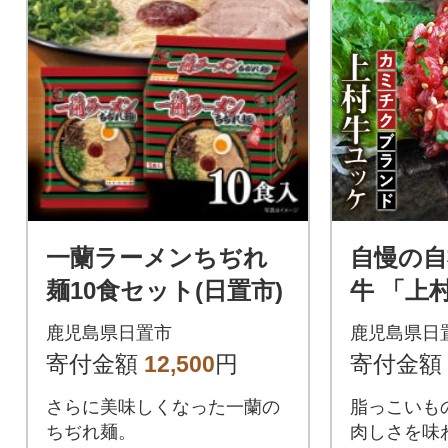
一蘭ラーメンちぢれ
自慢の
麺10食セット(日置市)
牛 「上
17人前(4
鹿児島県日置市
鹿児島県日
生食【カ
寄付金額
12,500
円
寄付金額
置市)
さらに美味しくなった一蘭の
脂っこいも
ちぢれ麺。
肉しさを味