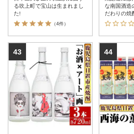
る吹上町で宝山は生まれまし
な南国酒造
た!
だわりの焼
（4件）
43
44