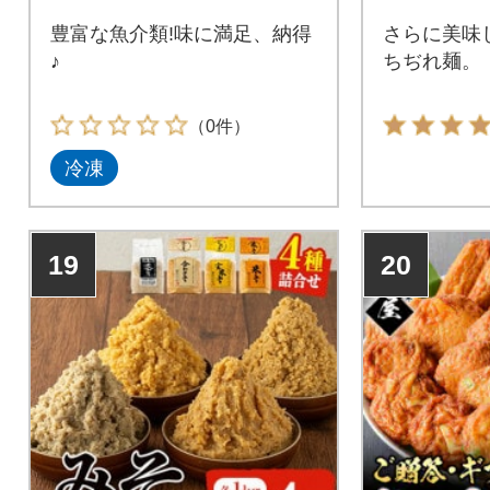
豊富な魚介類!味に満足、納得
さらに美味
♪
ちぢれ麺。
（0件）
冷凍
19
20