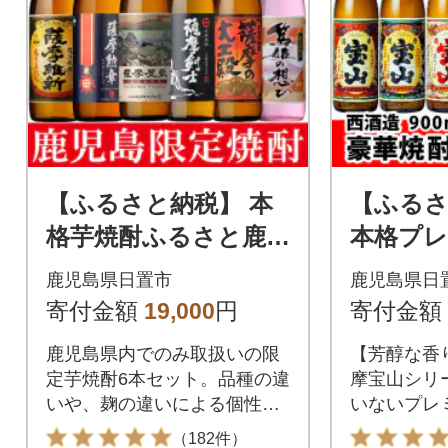
【ふるさと納税】 本
【ふるさ
格芋焼酎ふるさと鹿児
本格プ
島限定セット 小正醸
酎 6銘
鹿児島県日置市
鹿児島県日
造
造】
寄付金額
19,000
円
寄付金額
鹿児島県内でのみ取扱いの限
【芳醇な香
定芋焼酎6本セット。品種の違
摩宝山シリ
いや、麹の違いによる個性あ
いないプレ
る様々な味わい。
た豪華6本
（182件）