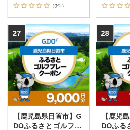
県日置市が指定するゴルフ場
県日置市が
（0件）
で利用できます。
で利用でき
27
28
【鹿児島県日置市】G
【鹿児島
DOふるさとゴルフプ
DOふる