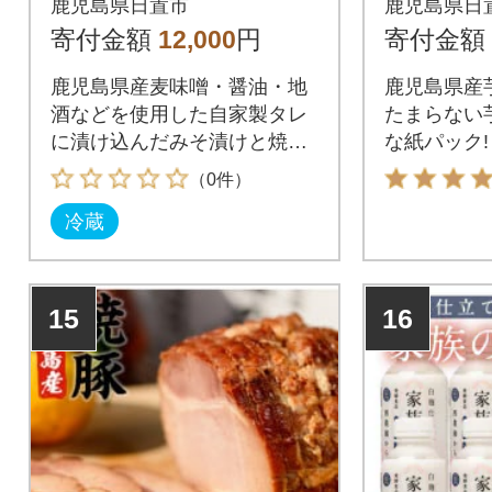
鹿児島県日置市
鹿児島県日
寄付金額
12,000
円
寄付金額
鹿児島県産麦味噌・醤油・地
鹿児島県産
酒などを使用した自家製タレ
たまらない
に漬け込んだみそ漬けと焼き
な紙パック!
豚
（0件）
冷蔵
15
16