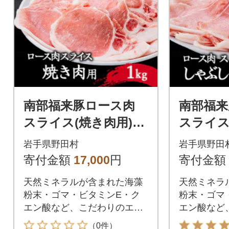
南部福来豚ロース肉
南部福
スライス(焼き肉用)1k
スライス
g
ぶ用)1kg
岩手県野田村
岩手県野田
寄付金額
17,000
円
寄付金額
天然ミネラルが含まれた海藻
天然ミネラ
粉末・ゴマ・ビタミンE・ク
粉末・ゴマ
エン酸など、こだわりのエサ
エン酸など
で育てた南部福来豚
で育てた南
（0件）