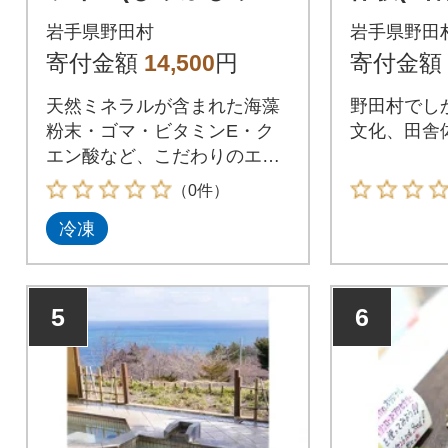
用)1kg
岩手県野田村
岩手県野田
寄付金額
14,500
円
寄付金額
天然ミネラルが含まれた海藻
野田村でし
粉末・ゴマ・ビタミンE・ク
文化、田舎
エン酸など、こだわりのエサ
で育てた南部福来豚
（0件）
冷凍
5
6