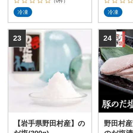
（0件）
冷凍
冷凍
23
24
【岩手県野田村産】の
野田村