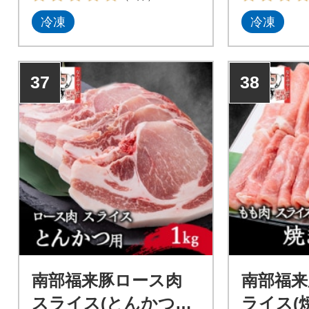
冷凍
冷凍
37
38
南部福来豚ロース肉
南部福来
スライス(とんかつ用)
ライス(焼