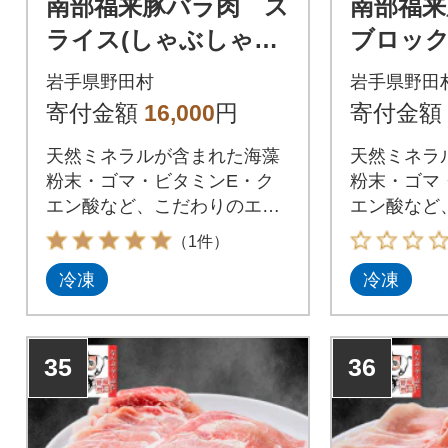
南部福来豚バラ肉 ス
南部福
ライス(しゃぶしゃぶ
ブロック
用)1kg
岩手県野田村
岩手県野田
寄付金額
16,000
円
寄付金額
天然ミネラルが含まれた海藻
天然ミネラ
粉末・ゴマ・ビタミンE・ク
粉末・ゴマ
エン酸など、こだわりのエサ
エン酸など
で育てた南部福来豚
で育てた南
（1件）
冷凍
冷凍
35
36