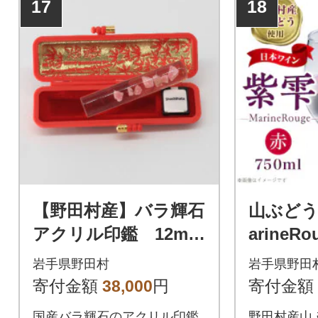
17
18
【野田村産】バラ輝石
山ぶどう
アクリル印鑑 12mm
arineR
ml×1本
岩手県野田村
岩手県野田
寄付金額
38,000
円
寄付金額
国産バラ輝石のアクリル印鑑
野田村産山