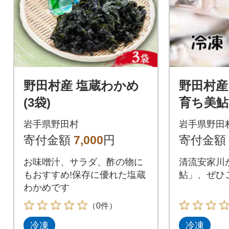
野田村産 塩蔵わかめ
野田村産
(3袋)
育ち美鮎 
岩手県野田村
岩手県野田
寄付金額
7,000
円
寄付金額
お味噌汁、サラダ、酢の物に
清流安家川
もおすすめ!保存に優れた塩蔵
鮎」、ぜひ
わかめです
（0件）
冷凍
冷凍