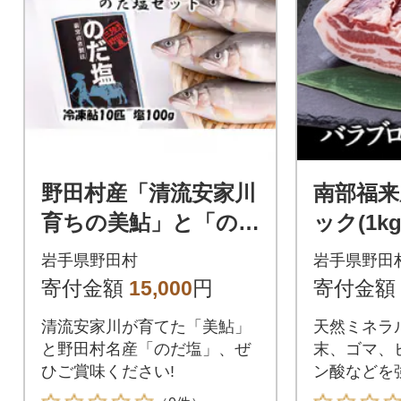
野田村産「清流安家川
南部福来
育ちの美鮎」と「の
ック(1kg
だ塩」セット
岩手県野田村
岩手県野田
寄付金額
15,000
円
寄付金額
清流安家川が育てた「美鮎」
天然ミネラ
と野田村名産「のだ塩」、ぜ
末、ゴマ、
ひご賞味ください!
ン酸などを
のエサで育