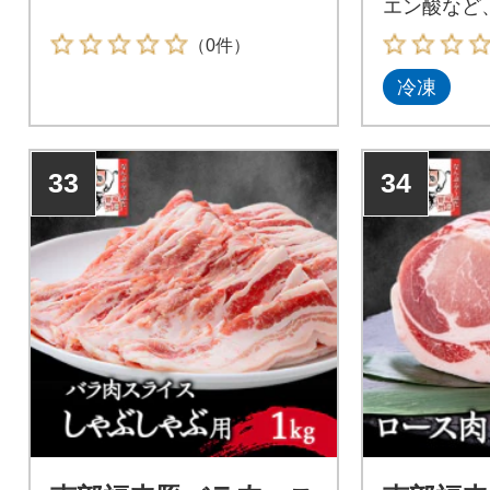
エン酸など
で育てた南
（0件）
冷凍
33
34