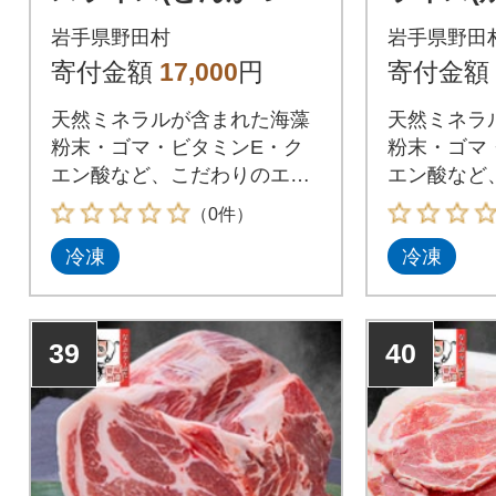
1kg
岩手県野田村
岩手県野田
寄付金額
17,000
円
寄付金額
天然ミネラルが含まれた海藻
天然ミネラ
粉末・ゴマ・ビタミンE・ク
粉末・ゴマ
エン酸など、こだわりのエサ
エン酸など
で育てた南部福来豚
で育てた南
（0件）
冷凍
冷凍
39
40