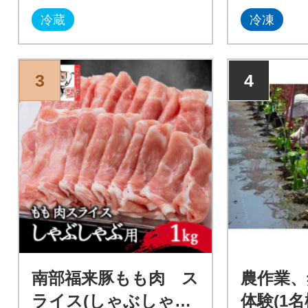
冷蔵
冷凍
3
4
南部福来豚もも肉 ス
農作業、
ライス(しゃぶしゃぶ
体験(1名