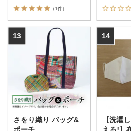
（1件）
13
14
さをり織り バッグ&
【洗濯し
ポーチ
える!】