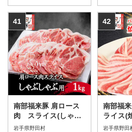
41
42
南部福来豚 肩ロース
南部福来
肉 スライス(しゃぶ
ライス(焼
しゃぶ用)1kg
岩手県野田村
岩手県野田