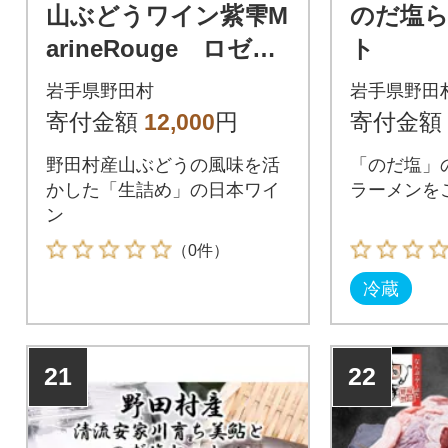
山ぶどうワイン紫雫M
のだ塩
arineRouge ロゼ 7
ト
50ml×1本
岩手県野田村
岩手県野田
寄付金額
12,000
円
寄付金額
野田村産山ぶどうの風味を活
「のだ塩」
かした「生詰め」の日本ワイ
ラーメンを
ン
（0件）
冷蔵
21
22