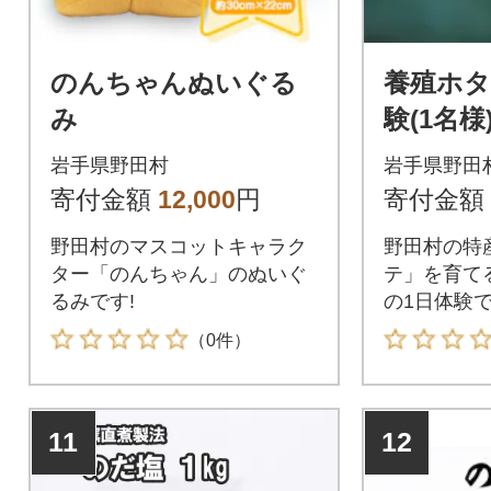
のんちゃんぬいぐる
養殖ホタ
み
験(1名様
岩手県野田村
岩手県野田
寄付金額
12,000
円
寄付金額
野田村のマスコットキャラク
野田村の特
ター「のんちゃん」のぬいぐ
テ」を育て
るみです!
の1日体験
（0件）
11
12