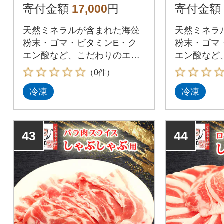
寄付金額
17,000
円
寄付金額
天然ミネラルが含まれた海藻
天然ミネラ
粉末・ゴマ・ビタミンE・ク
粉末・ゴマ
エン酸など、こだわりのエサ
エン酸など
で育てた南部福来豚
で育てた南
（0件）
冷凍
冷凍
43
44