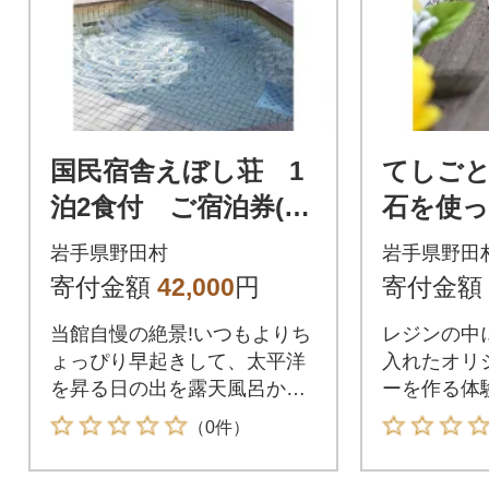
国民宿舎えぼし荘 1
てしご
泊2食付 ご宿泊券(1
石を使
名様)
クセサ
岩手県野田村
岩手県野田
チケット
寄付金額
42,000
円
寄付金額
当館自慢の絶景!いつもよりち
レジンの中
ょっぴり早起きして、太平洋
入れたオリ
を昇る日の出を露天風呂から
ーを作る体
お楽しみください!
（0件）