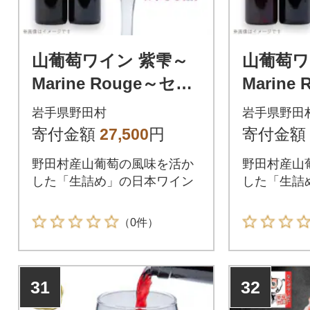
山葡萄ワイン 紫雫～
山葡萄ワ
Marine Rouge～セッ
Marine
ト(赤・樽熟成)750ml×
ト(ロゼ・
岩手県野田村
岩手県野田
各1本
ml×各1
寄付金額
27,500
円
寄付金額
野田村産山葡萄の風味を活か
野田村産山
した「生詰め」の日本ワイン
した「生詰
（0件）
31
32