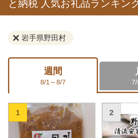
と納税 人気お礼品ランキン
岩手県野田村
週間
8/1～8/7
7
1
2