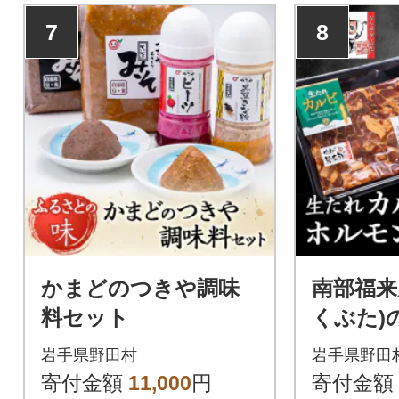
7
8
かまどのつきや調味
南部福来
料セット
くぶた)
ビとホ
岩手県野田村
岩手県野田
寄付金額
11,000
円
寄付金額