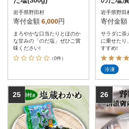
だ塩(300g)
のだ塩漬け
岩手県野田村
岩手県野田
寄付金額
6,000
円
寄付金額
まろやかな口当たりとほのか
サラダに添
な甘みの「のだ塩」ぜひご賞
に乗せたり
味ください!
すすめ!
（0件）
冷凍
25
26