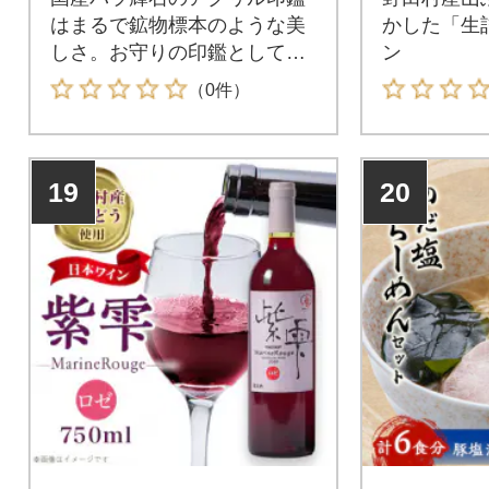
はまるで鉱物標本のような美
かした「生
しさ。お守りの印鑑としても
ン
人気です。
（0件）
19
20