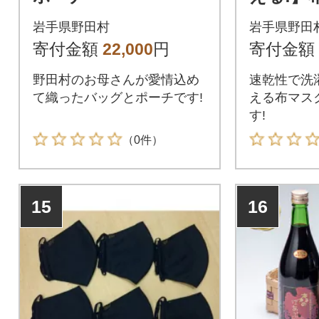
ット(大人
岩手県野田村
岩手県野田
寄付金額
22,000
円
寄付金額
野田村のお母さんが愛情込め
速乾性で洗
て織ったバッグとポーチです!
える布マス
す!
（0件）
15
16