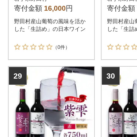
1本
寄付金額
16,000
円
寄付金額
野田村産山葡萄の風味を活か
野田村産山
した「生詰め」の日本ワイン
した「生詰
（0件）
29
30