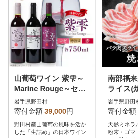
山葡萄ワイン 紫雫～
南部福来
Marine Rouge～セッ
ライス(焼
ト(赤・ロゼ・樽熟成)
岩手県野田村
岩手県野田
750ml×各1本
寄付金額
39,000
円
寄付金額
野田村産山葡萄の風味を活か
天然ミネラ
した「生詰め」の日本ワイン
粉末・ゴマ