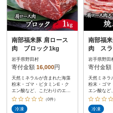
南部福来豚 肩ロース
南部福来
肉 ブロック1kg
肉 スラ
用)1kg
岩手県野田村
岩手県野田
寄付金額
16,000
円
寄付金額
天然ミネラルが含まれた海藻
天然ミネラ
粉末・ゴマ・ビタミンE・ク
粉末・ゴマ
エン酸など、こだわりのエサ
エン酸など
で育てた南部福来豚
で育てた南
（0件）
冷凍
冷凍