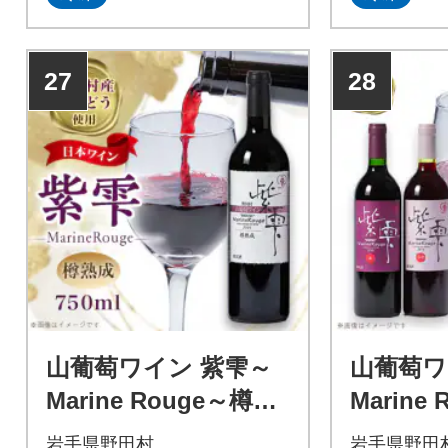
27
28
山葡萄ワイン 紫雫～
山葡萄ワ
Marine Rouge～樽熟
Marine
成 750ml×1本
ト(赤・ロ
岩手県野田村
岩手県野田