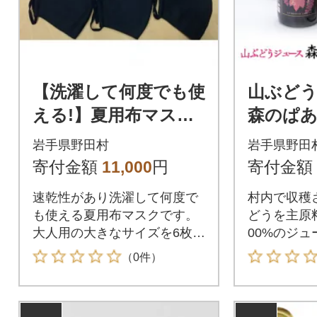
【洗濯して何度でも使
山ぶど
える!】夏用布マスク6
森のぱ
枚セット(大人用)
岩手県野田村
岩手県野田
寄付金額
11,000
円
寄付金額
速乾性があり洗濯して何度で
村内で収穫
も使える夏用布マスクです。
どうを主原
大人用の大きなサイズを6枚セ
00%のジュ
ットでお届けします!
（0件）