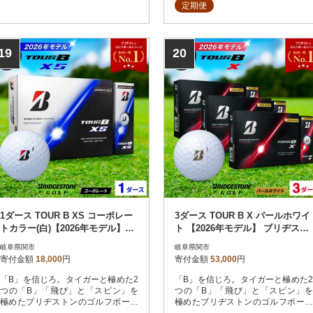
定期便
19
20
1ダース TOUR B XS コーポレー
3ダース TOUR B X パールホワイ
トカラー(白)【2026年モデル】ブ
ト 【2026年モデル】 ブリヂスト
リヂストン
ン
岐阜県関市
岐阜県関市
寄付金額
18,000
円
寄付金額
53,000
円
「B」を信じろ。タイガーと極めた2
「B」を信じろ。タイガーと極めた2
つの「B」「飛び」と「スピン」を
つの「B」「飛び」と「スピン」を
極めたブリヂストンのゴルフボール
極めたブリヂストンのゴルフボール