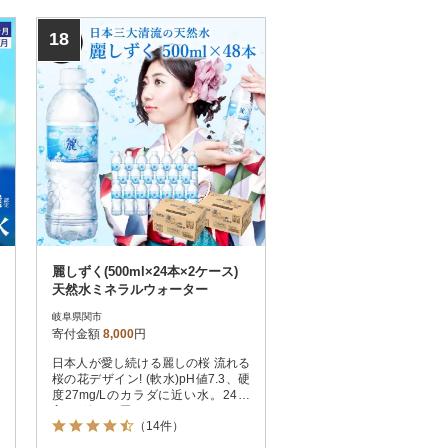
かせない信頼のゴルフ用品で、あな
たのポテンシャルを最大限に引き出
18
しませんか。
麗しずく(500ml×24本×2ケース)
天然水ミネラルウォーター
岐阜県関市
寄付金額
8,000
円
日本人が愛し続ける麗しの桜 流れる
桜の花デザイン! (軟水)pH値7.3、硬
度27mg/Lのカラダに近い水。24本
入り2箱でお届けします。
（14件）