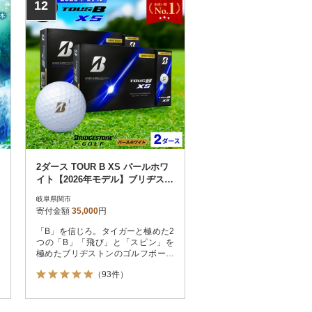
12
2ダース TOUR B XS パールホワ
イト【2026年モデル】ブリヂスト
ン
岐阜県関市
寄付金額
35,000
円
「B」を信じろ。タイガーと極めた2
つの「B」「飛び」と「スピン」を
極めたブリヂストンのゴルフボール
は、プロも絶賛するおすすめの逸
（93件）
品。最新のツアーモデルは、圧倒的
な飛距離とアプローチでの操作性を
両立しています。スコアアップに欠
かせない信頼のゴルフ用品で、あな