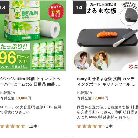
13
14
シングル 55m 96個 トイレットペ
remy 返せるまな板 抗菌 カッテ
ーパー ビーム55S 日用品 備蓄 防
ィングボード キッチンツール キ
災 エコ 再生紙 大容量
ッチン用品
岐阜県関市
岐阜県関市
寄付金額
10,000
円
寄付金額
17,000
円
96ロールの大容量!再生紙100%使用
両面を交互に使える抗菌まな板 料理
で環境にやさしい
研究家平野レミさん、和田明日香さ
んと約4年の開発期間を費やし完成
したレミー クロのシリーズ!
（12件）
（1件）