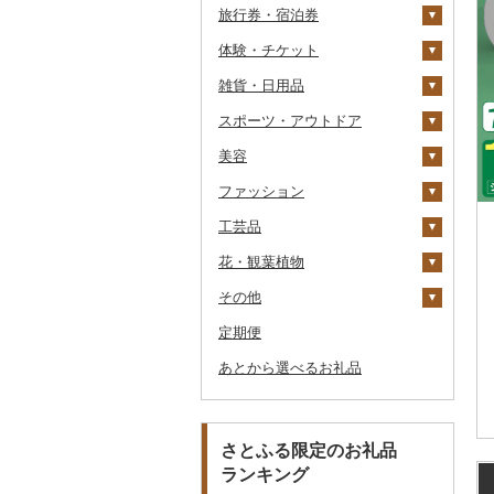
旅行券・宿泊券
干物
すいか
きのこ
ウイスキー
その他飲料・ジュース
ゼリー
パスタ
鍋
塩
季節・空調家電
常陸牛
その他鶏肉
しじみ
イワシ
タコ
海苔
あきたこまち
みかん
自然薯
その他日本酒
黒糖焼酎
白ワイン
ドリップ
静岡茶
みかんジュース（オレ
飲料
シュウマイ
カレー
ンジジュース）
体験・チケット
その他魚介・加工品
キウイ
その他野菜
リキュール・洋酒
チョコレート
ひやむぎ
ピザ
醤油
キッチン家電
旅行券
上州牛
サザエ
カツオ
わかめ
ししゃも
ひとめぼれ
レモン
レンコン
しいたけ
その他焼酎
赤ワイン
足柄茶
茶葉・ティーバッグ
野菜ジュース
コロッケ
シチュー
肉
その他果汁飲料
雑貨・日用品
柿（カキ）
甘酒
カステラ
そうめん
レトルト
味噌
照明器具
宿泊券
PayPay商品券
飛騨牛
はまぐり
金目鯛
ひじき
その他干物
しらす・ちりめん
ミルキークィーン
不知火・デコポン
にんにく・生姜
松茸
山菜
シャンパン・スパーク
知覧茶
炭酸飲料
その他惣菜
魚
JTBふるさと旅行クー
リングワイン
ポン（Eメール発行）
スポーツ・アウトドア
ドライフルーツ
ノンアルコール
アイス・ジェラート
その他麺
スープ
酢
パソコン・周辺機器
食事券
家具・インテリア
近江牛
その他貝
クエ
その他海苔・海藻
かまぼこ・練り製品
ななつぼし
せとか
その他根菜
その他きのこ
かぼちゃ
八女茶
豆乳
その他鍋
その他ワイン
JTBふるさと旅行券
美容
その他果物
その他酒
その他洋菓子
豆腐・納豆
だし
TV・オーディオ・カメラ
温泉・サウナ・スパ利用
寝具
ゴルフ
神戸牛・神戸ビーフ
くじら
その他魚介・加工品
その他米
文旦
干し柿
茄子
その他茶
その他飲料・ジュース
タンス
（紙券）
券
ファッション
煎餅・おかき
漬物
食用油
美容・健康家電
タオル
釣り
スキンケア
但馬牛
サバ
まどんな
干し芋
びわ
レタス
豆腐
机・テーブル
布団
ゴルフボール
その他旅行券
水族館
工芸品
羊羹
缶詰・瓶詰
はちみつ
カー用品
文房具・印鑑
サイクリング
シャンプー・リンス
鞄・バッグ
土佐あかうし
さんま
ポンカン
その他ドライフルーツ
ブルーベリー
その他野菜
納豆
梅干
えごま油
椅子・チェア・ソファ
枕
泉州タオル
ゴルフクラブ
化粧水・乳液・美容液
動物園
花・観葉植物
饅頭
乾物
ドレッシング
時計
食器
アウトドア・キャンプ
石鹸・ボディーソープ
洋服
織物
佐賀牛
鯛
その他柑橘
パイナップル
キムチ
肉
オリーブオイル
その他家具・インテリ
毛布
その他タオル
ボールペン
ゴルフウェア
洗顔
トートバッグ・ショル
釣り
ア
ダーバッグ
その他
大福
燻製（スモーク）
その他調味料
その他家電
キッチン用品
その他スポーツ
入浴剤
和服
陶器・漆器
観葉植物・苗木
長崎和牛
のどぐろ
栗
その他漬物
魚
ごま油
タオルケット
ノート・ファイル
グラス・カップ
その他ゴルフ
その他スキンケア
女性・レディース
本場奄美大島紬
ダイビング
キャリーバッグ・スー
定期便
その他和菓子
おせち
日用品
アロマ
靴・履物
その他装飾品・工芸品
花
地域サービス
あか牛
ふぐ
その他果物
果物
その他食用油
みりん
その他寝具
印鑑
タンブラー
包丁
ウェア・ユニフォーム
男性・メンズ
その他織物
信楽焼
ツケース
スキーチケット・リフト
あとから選べるお礼品
その他加工品
楽器・器材
プロテイン
アクセサリー
盆栽・その他
その他
宮崎牛
ブリ
ジャム
ケチャップ
その他文房具
箸
フライパン
洗剤
その他スポーツ
子供・ベビー
靴・シューズ
唐津焼
数珠
胡蝶蘭
券
その他鞄・バッグ
本・CD・DVD
その他美容
その他服飾小物
その他牛肉（精肉）
ほっけ
その他缶詰・瓶詰
こしょう
スプーン・フォーク・
鍋
トイレットペーパー
その他洋服
スリッパ・下駄・草履
ペンダント・ネックレ
備前焼
工芸品
造花・プリザーブドフ
ゴルフプレー券
ナイフ
ス
ラワー
おもちゃ・ぬいぐるみ
その他鮮魚
その他調味料
まな板
ティッシュ
その他靴・履物
財布
美濃焼
播州そろばん
花火大会チケット
GDOふるさとゴルフ
さとふる限定のお礼品
皿・椀
ピアス・イヤリング
その他花
プレークーポン
ランキング
ご当地キャラクター
土鍋
その他日用品
ショール・ストール
村上木彫堆朱
美濃和紙
カタログギフト
弁当箱
真珠・パール