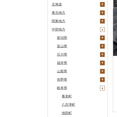
北海道
東北地方
安平町
関東地方
八雲町
青森県
中部地方
鹿部町
岩手県
茨城県
十和田市
江差町
宮城県
栃木県
新潟県
大鰐町
宮古市
土浦市
白老町
秋田県
群馬県
富山県
南部町
軽米町
柴田町
取手市
那須塩原市
十日町市
せたな町
山形県
埼玉県
石川県
五戸町
岩手町
色麻町
大潟村
つくば市
市貝町
榛東村
弥彦村
射水市
旭川市
福島県
千葉県
福井県
藤崎町
矢巾町
丸森町
横手市
村山市
稲敷市
塩谷町
下仁田町
春日部市
阿賀町
氷見市
羽咋市
森町
東京都
山梨県
六ヶ所村
釜石市
大衡村
能代市
尾花沢市
天栄村
潮来市
上三川町
玉村町
蕨市
勝浦市
出雲崎町
朝日町
七尾市
美浜町
稚内市
神奈川県
長野県
東北町
野田村
加美町
小坂町
上山市
広野町
五霞町
佐野市
安中市
戸田市
袖ケ浦市
八王子市
魚沼市
高岡市
白山市
小浜市
富士吉田市
標津町
岐阜県
三戸町
普代村
利府町
仙北市
河北町
鏡石町
北茨城市
真岡市
川場村
毛呂山町
我孫子市
日野市
南足柄市
佐渡市
魚津市
穴水町
越前町
甲斐市
高森町
清里町
東通村
一戸町
白石市
井川町
酒田市
須賀川市
境町
高根沢町
昭和村
久喜市
長柄町
昭島市
松田町
燕市
砺波市
輪島市
若狭町
山梨市
御代田町
養老町
北斗市
黒石市
陸前高田市
登米市
潟上市
新庄市
小野町
かすみがうら市
大田原市
甘楽町
ふじみ野市
芝山町
武蔵村山市
大井町
南魚沼市
入善町
中能登町
鯖江市
富士川町
飯田市
八百津町
留萌市
おいらせ町
紫波町
山元町
三種町
長井市
棚倉町
牛久市
栃木市
明和町
川島町
八千代市
葛飾区
中井町
関川村
黒部市
石川県（県庁）
高浜町
大月市
青木村
池田町