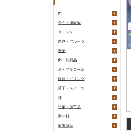
肉
魚介・海産物
牛肉（精肉）
米・パン
牛肉（加工品）
カニ
ステーキ
果物・フルーツ
豚肉（精肉）
エビ
米
すき焼き
ハンバーグ
ズワイガニ
野菜
豚肉（加工品）
いくら
雑穀
ぶどう・マスカット
しゃぶしゃぶ
もつ鍋
ステーキ
タラバガニ
甘エビ
精米
卵・乳製品
鶏肉
うに
餅
いちご
いも
焼肉
ローストビーフ
すき焼き
ハンバーグ
毛ガニ
ボタンエビ
無洗米
巨峰
酒・アルコール
鹿肉
明太子・たらこ
その他穀物加工品
りんご
トマト
卵
牛タン
ビーフジャーキー
しゃぶしゃぶ
もつ鍋
鶏肉（精肉）
かにしゃぶ
伊勢海老
玄米
ナガノパープル
じゃがいも
飲料・ドリンク
馬肉
その他魚卵
パン
もも
玉ねぎ
チーズ
ビール・発泡酒
和牛
その他牛肉（加工品）
焼肉
ハム
ハム・ソーセージ
その他カニ
その他エビ
明太子
金芽米
ピオーネ
さつまいも
フルーツトマト
菓子・スイーツ
羊肉・ラム肉（ジンギス
貝
メロン
ねぎ
ヨーグルト
日本酒
水・ミネラルウォーター
黒毛和牛
アグー豚
ソーセージ・ウインナ
唐揚げ
たらこ
数の子
ゆめぴりか
デラウェア
その他いも
ミニトマト
ビール
カン）
ー
麺
うなぎ
さくらんぼ
とうもろこし
牛乳
焼酎
コーヒー・コーヒー豆
ケーキ
白老牛
その他豚肉（精肉）
中津からあげ
からすみ
帆立（ホタテ）
つや姫
シャインマスカット
その他トマト
発泡酒
純米大吟醸
鴨肉
ベーコン・サラミ
惣菜・加工品
鮮魚
梨
根菜
バター
梅酒
茶
クッキー
ラーメン
仙台牛
水炊き
キャビア
鮑（アワビ）
コシヒカリ
その他ぶどう・マスカ
地ビール・クラフトビ
純米吟醸
芋焼酎
飲料
猪肉
その他豚肉（加工品）
ット
ール
調味料
イカ・タコ
マンゴー
アスパラガス
その他乳製品
泡盛
果汁飲料
焼き菓子
うどん
惣菜
米沢牛
地鶏
その他魚卵
牡蠣（カキ）
鮭・サーモン
はえぬき
和梨
人参
大吟醸
麦焼酎
コーヒー豆
飲料
その他肉・加工品
家電製品
海苔・海藻
みかん・柑橘
豆
ワイン
紅茶
プリン
そば
カレー・シチュー
砂糖
山形牛
赤鶏さつま
あさり
マグロ
イカ
さがびより
洋梨・ラフランス
大根
吟醸
米焼酎
粉
茶葉・ティーバッグ
りんごジュース
餃子