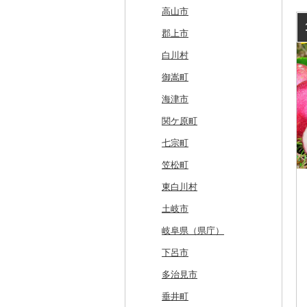
奥尻町
外ヶ浜町
北上市
女川町
鹿角市
戸沢村
三春町
笠間市
芳賀町
藤岡市
日高市
東庄町
多摩市
横須賀市
村上市
早川町
立科町
高山市
網走市
つがる市
平泉町
気仙沼市
大仙市
舟形町
本宮市
行方市
野木町
邑楽町
蓮田市
館山市
稲城市
三浦市
妙高市
南部町
東御市
郡上市
浦河町
弘前市
洋野町
美里町
八郎潟町
最上町
柳津町
結城市
板倉町
川越市
大網白里市
世田谷区
大磯町
聖籠町
昭和町
中野市
白川村
広尾町
鰺ヶ沢町
大船渡市
松島町
真室川町
鮫川村
城里町
嬬恋村
宮代町
一宮町
日の出町
箱根町
刈羽村
甲府市
豊丘村
御嵩町
中札内村
むつ市
山田町
大和町
寒河江市
福島市
水戸市
草津町
吉見町
佐倉市
板橋区
横浜市
湯沢町
甲州市
売木村
海津市
滝川市
田舎館村
大槌町
大郷町
西川町
新地町
鉾田市
高崎市
東松山市
木更津市
渋谷区
茅ヶ崎市
新潟市
丹波山村
小諸市
関ケ原町
比布町
青森県（県庁）
南三陸町
高畠町
葛尾村
桜川市
群馬県（県庁）
入間市
茂原市
千代田区
川崎市
木曽町
七宗町
鶴居村
三沢市
仙台市
山形市
三島町
石岡市
大泉町
志木市
野田市
新宿区
厚木市
箕輪町
笠松町
釧路市
西目屋村
大河原町
三川町
桑折町
茨城県（県庁）
長野原町
北本市
山武市
江東区
海老名市
駒ヶ根市
東白川村
苫前町
角田市
大江町
矢吹町
坂東市
中之条町
桶川市
鴨川市
青梅市
相模原市
王滝村
土岐市
当別町
涌谷町
米沢市
国見町
小美玉市
加須市
印西市
国立市
座間市
千曲市
岐阜県（県庁）
占冠村
東松島市
檜枝岐村
日立市
三郷市
神崎町
品川区
二宮町
辰野町
下呂市
上士幌町
喜多方市
大子町
八潮市
船橋市
福生市
茅野市
多治見市
平取町
南相馬市
鹿嶋市
越生町
千葉市
小平市
喬木村
垂井町