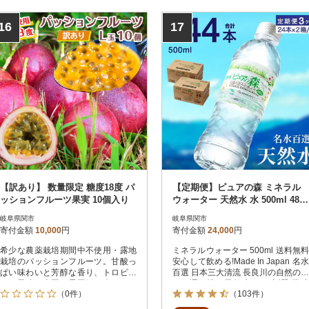
16
17
【訳あり】 数量限定 糖度18度 パ
【定期便】ピュアの森 ミネラル
ッションフルーツ果実 10個入り
ウォーター 天然水 水 500ml 48本
× 3ヶ月
岐阜県関市
岐阜県関市
寄付金額
10,000
円
寄付金額
24,000
円
希少な農薬栽培期間中不使用・露地
ミネラルウォーター 500ml 送料無料
栽培のパッションフルーツ。甘酸っ
安心して飲める!Made In Japan 名水
ぱい味わいと芳醇な香り、トロピカ
百選 日本三大清流 長良川の自然の恵
ルな風味で南国の雰囲気を楽しめま
みが運ぶ地下天然水 TVで話題 賞味
（0件）
（103件）
す。
期限2年