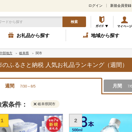
ログイン
新規会員登録
検索
お礼品から探す
地域から探す
中部地方
岐阜県
関市
関市のふるさと納税 人気お礼品ランキング（週間）
週間
月間
7/30～8/5
7/
検索条件：
岐阜県関市
1
2