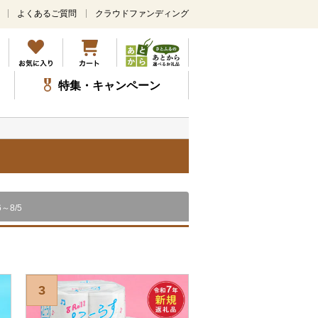
よくあるご質問
クラウドファンディング
メ
イ
ン
コ
ン
特集・キャンペーン
テ
ン
ツ
に
ス
キ
ッ
プ
6～8/5
3