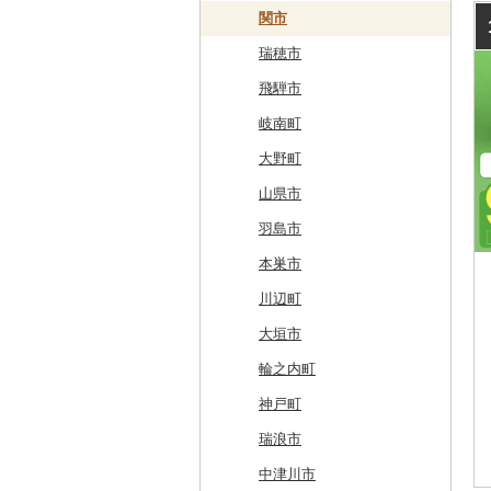
白糠町
鶴田町
滝沢市
名取市
藤里町
小国町
古殿町
常陸太田市
日光市
沼田市
上里町
横芝光町
小金井市
愛川町
新発田市
立山町
野々市市
勝山市
富士河口湖町
南箕輪村
関市
釧路町
階上町
住田町
川崎町
湯沢市
南陽市
昭和村
つくばみらい市
小山市
桐生市
川口市
多古町
墨田区
山北町
加茂市
富山県（県庁）
能登町
福井県（県庁）
韮崎市
長野県（県庁）
瑞穂市
名寄市
深浦町
葛巻町
村田町
大館市
中山町
下郷町
下妻市
宇都宮市
吉岡町
飯能市
白子町
東久留米市
真鶴町
小千谷市
小矢部市
能美市
越前市
南アルプス市
上松町
飛騨市
美唄市
青森市
花巻市
栗原市
由利本荘市
庄内町
西郷村
茨城町
栃木県（県庁）
太田市
長瀞町
栄町
利島村
清川村
田上町
滑川市
津幡町
坂井市
市川三郷町
高山村
岐南町
厚岸町
田子町
岩泉町
富谷市
にかほ市
大石田町
二本松市
神栖市
那珂川町
高山村
羽生市
香取市
瑞穂町
開成町
五泉市
富山市
宝達志水町
あわら市
都留市
南木曽町
大野町
南富良野町
新郷村
田野畑村
岩沼市
羽後町
川西町
猪苗代町
常総市
茂木町
みどり市
小鹿野町
習志野市
大島町
藤沢市
三条市
南砺市
金沢市
福井市
山梨県（県庁）
朝日村
山県市
上富良野町
横浜町
盛岡市
七ヶ宿町
秋田県（県庁）
鶴岡市
川俣町
東海村
那須烏山市
千代田町
坂戸市
銚子市
府中市
神奈川県（県庁）
見附市
内灘町
大野市
道志村
長野市
羽島市
和寒町
野辺地町
遠野市
大崎市
秋田市
山形県（県庁）
郡山市
美浦村
矢板市
みなかみ町
鳩山町
君津市
国分寺市
鎌倉市
糸魚川市
かほく市
敦賀市
忍野村
根羽村
本巣市
紋別市
佐井村
奥州市
塩竈市
男鹿市
金山町
西会津町
大洗町
さくら市
片品村
埼玉県（県庁）
旭市
東村山市
大和市
胎内市
小松市
おおい町
笛吹市
池田町
川辺町
乙部町
六戸町
雫石町
石巻市
美郷町
東根市
玉川村
河内町
足利市
富岡市
神川町
南房総市
中央区
伊勢原市
上越市
志賀町
永平寺町
中央市
須坂市
大垣市
根室市
五所川原市
岩手県（県庁）
多賀城市
東成瀬村
飯豊町
いわき市
ひたちなか市
那須町
館林市
東秩父村
八街市
あきる野市
小田原市
阿賀野市
加賀市
北杜市
川上村
輪之内町
三笠市
平川市
一関市
宮城県（県庁）
五城目町
鮭川村
南会津町
龍ケ崎市
鹿沼市
伊勢崎市
横瀬町
東金市
中野区
湯河原町
津南町
鳴沢村
信濃町
神戸町
東川町
蓬田村
久慈市
亘理町
北秋田市
大蔵村
田村市
守谷市
下野市
東吾妻町
三芳町
九十九里町
荒川区
秦野市
新潟県（県庁）
西桂町
南牧村
瑞浪市
厚真町
中泊町
西和賀町
蔵王町
八峰町
山辺町
磐梯町
常陸大宮市
益子町
前橋市
幸手市
いすみ市
北区
綾瀬市
柏崎市
身延町
伊那市
中津川市