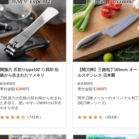
関孫六 爪切りtype102 ◇貝印 伝
【関刀神】三徳包丁165mm オー
統から生まれたツメキリ
ルステンレス 日本製
岐阜県関市
岐阜県関市
寄付金額
6,000
円
寄付金額
5,000
円
刀匠孫六の伝統の切れ味から生まれ
関市刃物メーカーのオリジナル包丁
た爪切り。使いやすい2WAYのU字爪
(関刀神シリーズ)
やすり付き
（741件）
（403件）