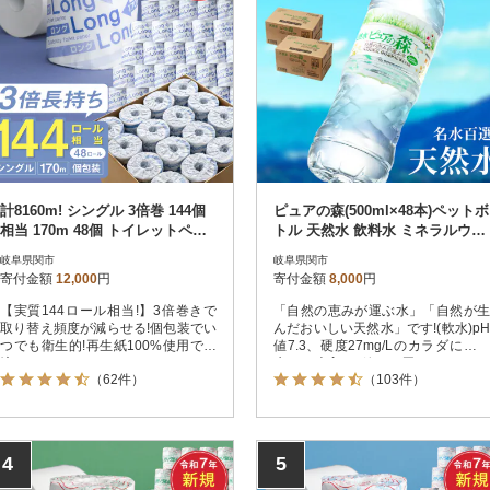
計8160m! シングル 3倍巻 144個
ピュアの森(500ml×48本)ペットボ
相当 170m 48個 トイレットペー
トル 天然水 飲料水 ミネラルウォ
パー ロング170S
ーター
岐阜県関市
岐阜県関市
寄付金額
12,000
円
寄付金額
8,000
円
【実質144ロール相当!】3倍巻きで
「自然の恵みが運ぶ水」「自然が生
取り替え頻度が減らせる!個包装でい
んだおいしい天然水」です!(軟水)pH
つでも衛生的!再生紙100%使用で環
値7.3、硬度27mg/Lのカラダに近い
境にやさしい
水。24本入り2箱をお届けします。
（62件）
（103件）
4
5