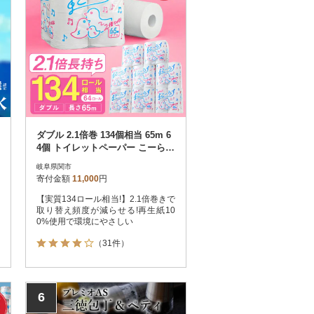
ダブル 2.1倍巻 134個相当 65m 6
4個 トイレットペーパー こーらす
65W 日用品 防災
岐阜県関市
寄付金額
11,000
円
【実質134ロール相当!】2.1倍巻きで
取り替え頻度が減らせる!再生紙10
0%使用で環境にやさしい
（31件）
6