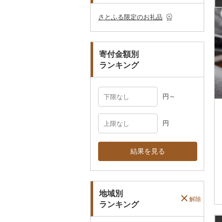
その他のゴルフプレー
ベビー用品
その他キッチン用品
ネクタイ・ベルト
その他陶器・漆器
民芸品
その他体験・チケット
券
その他食器
その他アクセサリー
さとふる限定のお礼品
ペット用品
マフラー・手袋
防災グッズ
その他服飾小物
寄付金額別
その他雑貨
ランキング
円～
円
結果を見る
地域別
解除
ランキング