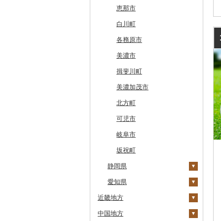
七飯町
会津若松市
阿見町
さいたま市
白井市
文京区
阿智村
恵那市
北見市
大熊町
那珂市
鴻巣市
成田市
大田区
小川村
白川町
登別市
浅川町
筑西市
嵐山町
富津市
豊島区
宮田村
各務原市
訓子府町
相馬市
八千代町
越谷市
浦安市
西東京市
飯綱町
美濃市
室蘭市
中島村
古河市
小川町
松戸市
羽村市
栄村
揖斐川町
士幌町
伊達市
滑川町
柏市
松川町
美濃加茂市
倶知安町
川内村
本庄市
匝瑳市
坂城町
北方町
天塩町
平田村
熊谷市
市川市
富士見町
可児市
京極町
飯舘村
白岡市
市原市
塩尻市
岐阜市
新十津川町
矢祭町
ときがわ町
諏訪市
坂祝町
江別市
静岡県
楢葉町
朝霞市
小谷村
蘭越町
愛知県
湯川村
美里町
松川村
下田市
近畿地方
幌加内町
生坂村
静岡市
清須市
中国地方
古平町
三重県
南相木村
吉田町
田原市