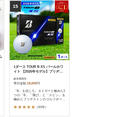
たのポテンシャルを最大限に引き出
15
しませんか。
1ダース TOUR B XS パールホワ
イト 【2026年モデル】ブリヂス
トン
岐阜県関市
寄付金額
18,000
円
「B」を信じろ。タイガーと極めた2
つの「B」「飛び」と「スピン」を
極めたブリヂストンのゴルフボール
は、プロも絶賛するおすすめの逸
（93件）
品。最新のツアーモデルは、圧倒的
な飛距離とアプローチでの操作性を
両立しています。スコアアップに欠