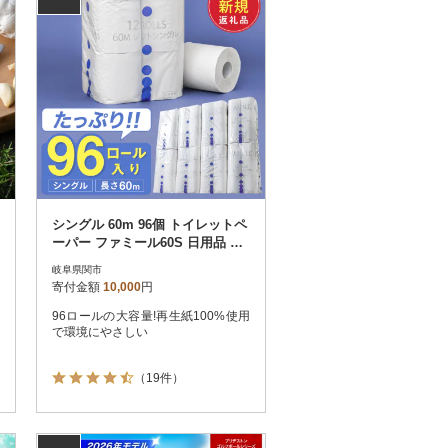
シングル 60m 96個 トイレットペ
ーパー ファミール60S 日用品 備
蓄 防災 再生紙 大容量
岐阜県関市
寄付金額
10,000
円
96ロールの大容量!再生紙100%使用
で環境にやさしい
（19件）