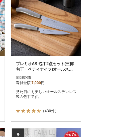
プレミオAS 包丁2点セット(三徳
包丁・ペティナイフ)オールステ
ンレス
岐阜県関市
寄付金額
7,000
円
見た目にも美しいオールステンレス
製の包丁です。
（430件）
9