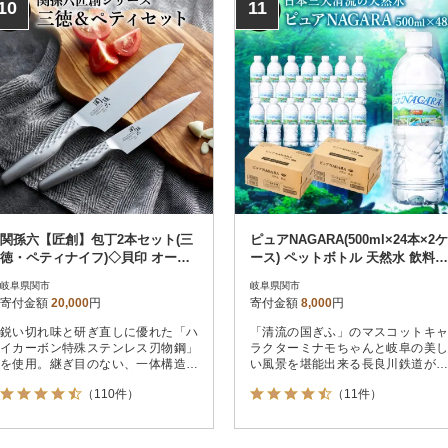
10
11
関孫六【匠創】包丁2本セット(三
ピュアNAGARA(500ml×24本×2ケ
徳・ペティナイフ)◇貝印 オール
ース) ペットボトル 天然水 飲料水
ステンレス
ミネラルウォーター
岐阜県関市
岐阜県関市
寄付金額
20,000
円
寄付金額
8,000
円
鋭い切れ味と研ぎ直しに優れた「ハ
「清流の国ぎふ」のマスコットキャ
イカーボン特殊ステンレス刃物鋼」
ラクターミナモちゃんと岐阜の美し
を使用。継ぎ目のない、一体構造の
い風景を堪能出来る長良川鉄道がモ
オールステンレスタイプ。(貝印・食
チーフのかわいいデザインボトルの
（110件）
（11件）
洗機対応)
ナチュラルミネラルウォーター!「お
水のソムリエ」御用達! (軟水)pH値7.
3、硬度27mg/Lのカラダに近い水。