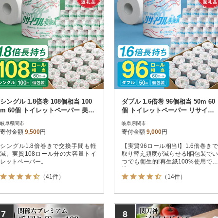
シングル 1.8倍巻 108個相当 100
ダブル 1.6倍巻 96個相当 50m 60
m 60個 トイレットペーパー 美緑
個 トイレットペーパー リサイク
100S 日用品
ル美緑50W 日用品
岐阜県関市
岐阜県関市
寄付金額
9,500
円
寄付金額
9,000
円
シングル1.8倍巻きで交換手間も軽
【実質96ロール相当!】1.6倍巻きで
減。実質108ロール分の大容量トイ
取り替え頻度が減らせる!個包装でい
レットペーパー。
つでも衛生的!再生紙100%使用で環
境にやさしい
（41件）
（14件）
7
8