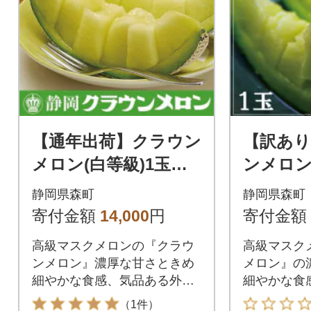
【通年出荷】クラウン
【訳あ
メロン(白等級)1玉
ンメロン
ギフト箱入り【森町S
家庭用に
静岡県森町
静岡県森町
F】
F】
寄付金額
14,000
円
寄付金額
高級マスクメロンの『クラウ
高級マスク
ンメロン』濃厚な甘さときめ
メロン』の
細やかな食感、気品ある外観
細やかな食
をご堪能ください。
い。
（1件）