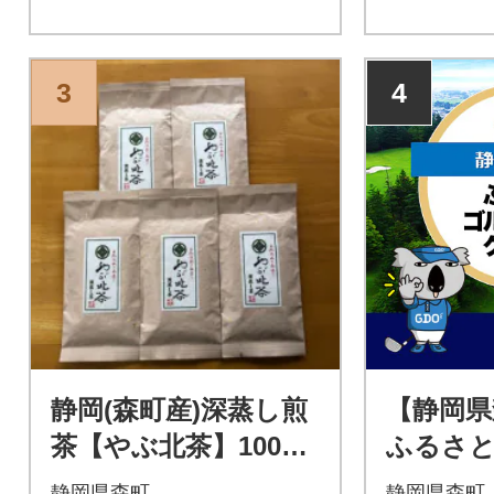
3
4
静岡(森町産)深蒸し煎
【静岡県
茶【やぶ北茶】100g×
ふるさ
5袋【森町SF】
ークーポン
静岡県森町
静岡県森町