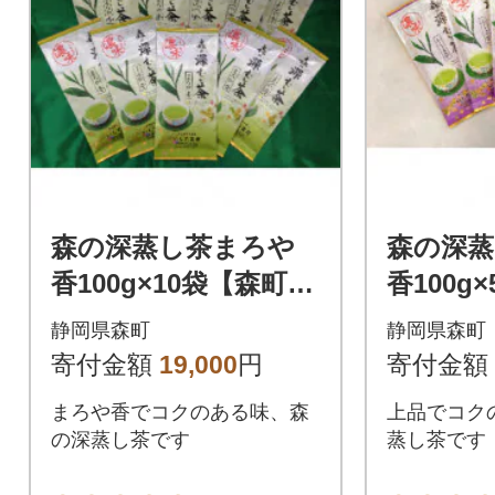
森の深蒸し茶まろや
森の深
香100g×10袋【森町S
香100g
F】
F】
静岡県森町
静岡県森町
寄付金額
19,000
円
寄付金額
まろや香でコクのある味、森
上品でコク
の深蒸し茶です
蒸し茶です