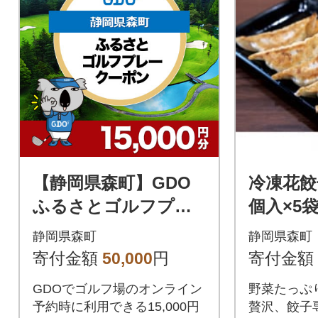
【静岡県森町】GDO
冷凍花餃子
ふるさとゴルフプレ
個入×5袋
ークーポン(15,000円
静岡県森町
静岡県森町
分)
寄付金額
50,000
円
寄付金額
GDOでゴルフ場のオンライン
野菜たっぷ
予約時に利用できる15,000円
贅沢、餃子