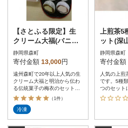
【さとふる限定】生
上煎茶5
クリーム大福(バニ
ット(深
ラ・静岡抹茶)10個入
香・掛川
静岡県森町
静岡県森町
と遠州森町銘菓梅衣10
り・あさつ
寄付金額
13,000
円
寄付金額
個入りのセット SF
【森町S
遠州森町で20年以上人気の生
人気の上煎
クリーム大福と明治から伝わ
です。5種類
る伝統菓子の梅衣のセットで
つのセット
す
します。
（1件）
冷凍