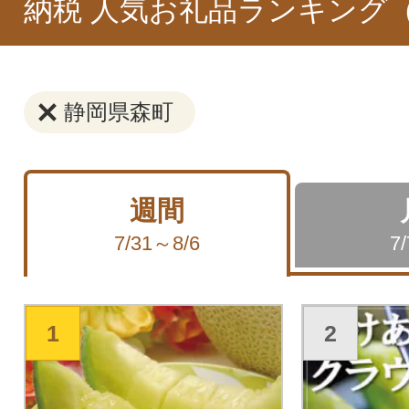
納税 人気お礼品ランキング
静岡県森町
週間
7/31～8/6
7
1
2