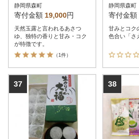
F】
F】
静岡県森町
静岡県森町
寄付金額
19,000
円
寄付金額
天然玉露と言われるあさつ
甘みとコク
ゆ、独特の香りと甘み・コク
色合い「さ
が特徴です。
（1件）
37
38