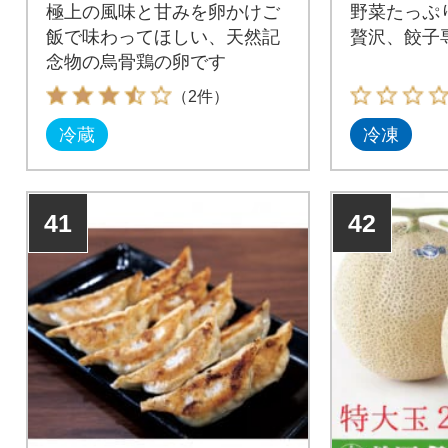
極上の風味と甘みを卵かけご
野菜たっぷ
飯で味わってほしい、天然記
贅沢、餃子
念物の烏骨鶏の卵です
（2件）
冷蔵
冷凍
41
42