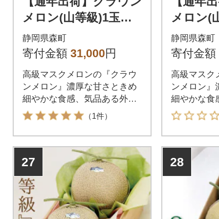
【通年出荷】クラウン
【通年出
メロン(山等級)1玉
メロン(
桐箱入り【森町SF】
ギフト箱
静岡県森町
静岡県森町
F】
寄付金額
31,000
円
寄付金額
高級マスクメロンの『クラウ
高級マスク
ンメロン』濃厚な甘さときめ
ンメロン』
細やかな食感、気品ある外観
細やかな食
をご堪能ください。
をご堪能く
（1件）
27
28