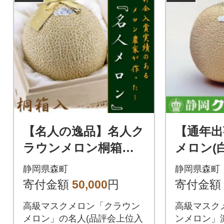
【名人の逸品】名人ク
【通年出
ラウンメロン桐箱入
メロン(
り 1玉【森町SF】
玉【森町
静岡県森町
静岡県森町
寄付金額
50,000
円
寄付金額
高級マスクメロン「クラウン
高級マスク
メロン」の名人(品評会上位入
ンメロン」