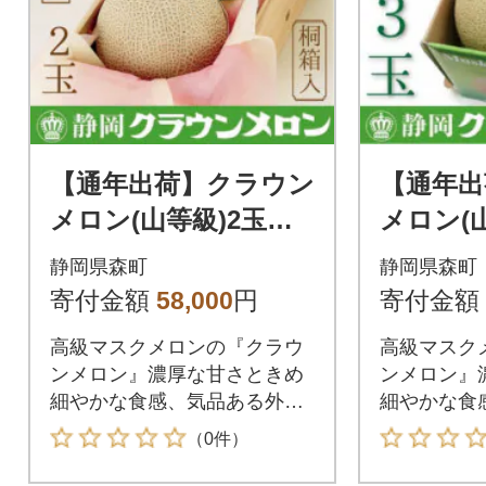
【通年出荷】クラウン
【通年出
メロン(山等級)2玉
メロン(
桐箱入り【森町SF】
ギフト箱
静岡県森町
静岡県森町
F】
寄付金額
58,000
円
寄付金額
高級マスクメロンの『クラウ
高級マスク
ンメロン』濃厚な甘さときめ
ンメロン』
細やかな食感、気品ある外観
細やかな食
をご堪能ください。
をご堪能く
（0件）