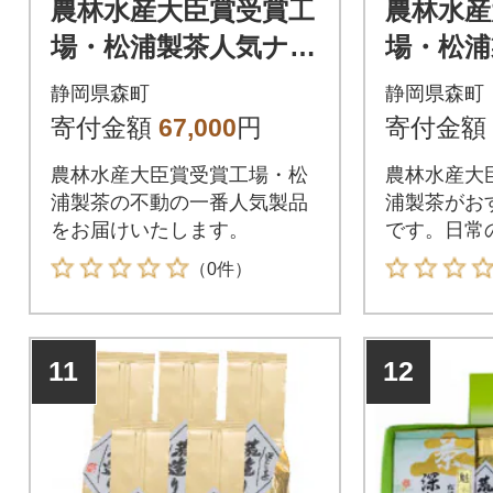
農林水産大臣賞受賞工
農林水産
場・松浦製茶人気ナン
場・松浦
バー1 荒造り2kg(20
2kg(20
静岡県森町
静岡県森町
0g×10袋)【森町SF】
町SF】
寄付金額
67,000
円
寄付金額
農林水産大臣賞受賞工場・松
農林水産大
浦製茶の不動の一番人気製品
浦製茶がお
をお届けいたします。
です。日常
ムに是非!
（0件）
11
12