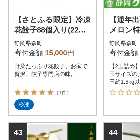
【さとふる限定】冷凍
【通年出
花餃子88個入り(22個
メロン特
入×4袋)
2玉【森
静岡県森町
静岡県森町
寄付金額
15,000
円
寄付金額
野菜たっぷり花餃子。お家で
【2玉詰め
贅沢、餃子専門店の味。
玉サイズのク
玉約1.5kg以
（1件）
冷凍
43
44