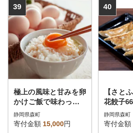
39
40
極上の風味と甘みを卵
【さとふ
かけご飯で味わって
花餃子66
ほしい!【遠州森町】
入×3袋)
静岡県森町
静岡県森町
烏骨鶏の卵 20個セ
寄付金額
15,000
円
寄付金額
ット【森町SF】