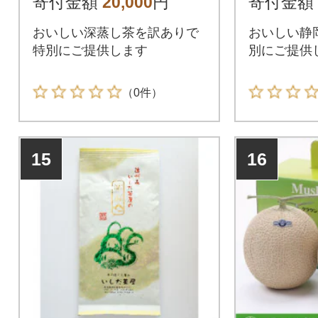
寄付金額
20,000
円
寄付金額
おいしい深蒸し茶を訳ありで
おいしい静
特別にご提供します
別にご提供
（0件）
15
16