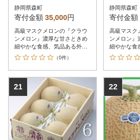
ギフト箱入り【森町S
玉 【森
静岡県森町
静岡県森町
F】
寄付金額
35,000
円
寄付金額
高級マスクメロンの『クラウ
高級マスク
ンメロン』濃厚な甘さときめ
ンメロン』
細やかな食感、気品ある外観
細やかな食
をご堪能ください。
をご堪能く
（0件）
21
22