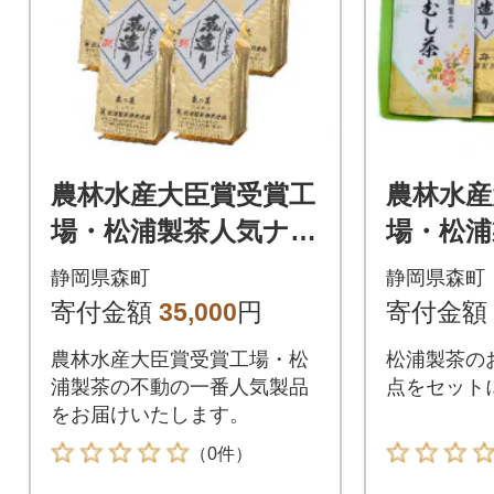
農林水産大臣賞受賞工
農林水産
場・松浦製茶人気ナン
場・松浦
バー1 荒造り1kg(20
し茶3点
静岡県森町
静岡県森町
0g×5袋)【森町SF】
SF】
寄付金額
35,000
円
寄付金額
農林水産大臣賞受賞工場・松
松浦製茶の
浦製茶の不動の一番人気製品
点をセット
をお届けいたします。
（0件）