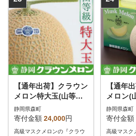
【通年出荷】クラウン
【通年出
メロン特大玉(山等級)
メロン(
1玉【森町SF】
ギフト箱
静岡県森町
静岡県森町
F】
寄付金額
24,000
円
寄付金額
高級マスクメロンの『クラウ
高級マスク