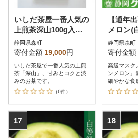
いしだ茶屋一番人気の
【通年出
上煎茶深山100g入り×
メロン(
5袋【森町SF】
ギフト箱
静岡県森町
静岡県森町
F】
寄付金額
19,000
円
寄付金額
いしだ茶屋で一番人気の上煎
高級マスク
茶「深山」、甘みとコクと渋
ンメロン』
みのお茶です。
細やかな食
をご堪能く
（0件）
17
18