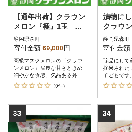
【通年出荷】クラウン
漬物にし
メロン『極』1玉
クラウ
【桐箱入り】【森町S
「子メロ
静岡県森町
静岡県森町
F】
【森町S
寄付金額
69,000
円
寄付金額
高級マスクメロンの『クラウ
珍品にして
ンメロン』濃厚な甘さときめ
摘果された
細やかな食感、気品ある外観
子どもです
をご堪能ください。
お召し上が
（0件）
33
34