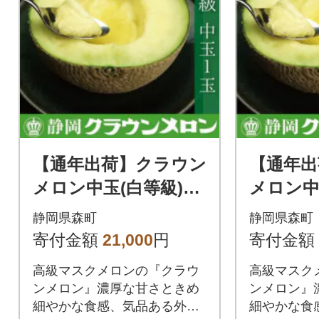
【通年出荷】クラウン
【通年出
メロン中玉(白等級)1
メロン中
玉 ギフト箱入り【森
玉 ギフ
静岡県森町
静岡県森町
町SF】
町SF】
寄付金額
21,000
円
寄付金額
高級マスクメロンの『クラウ
高級マスク
ンメロン』濃厚な甘さときめ
ンメロン』
細やかな食感、気品ある外観
細やかな食