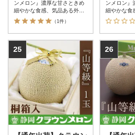
ンメロン』濃厚な甘さときめ
ンメロン』
細やかな食感、気品ある外観
細やかな食
をご堪能ください。
をご堪能く
（1件）
25
26