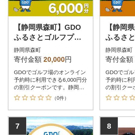
【静岡県森町】GDO
【静岡県
ふるさとゴルフプレ
ふるさ
ークーポン(6,000円
ークーポン
静岡県森町
静岡県森町
分)
分)
寄付金額
20,000
円
寄付金額
GDOでゴルフ場のオンライン
GDOでゴ
予約時に利用できる6,000円分
予約時に利用
の割引クーポンです。静岡県
の割引クー
森町が指定するゴルフ場で利
森町が指定
（0件）
用できます。
用できます
7
8