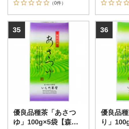
（0件）
35
36
優良品種茶「あさつ
優良品種
ゆ」100g×5袋【森町S
り」100