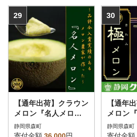
29
30
【通年出荷】クラウン
【通年出
メロン『名人メロ
メロン『
ン』1玉 ギフト箱入
フト箱入
静岡県森町
静岡県森町
り【森町SF】
F】
寄付金額
36,000
円
寄付金額