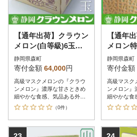
【通年出荷】クラウン
【通年出
メロン(白等級)6玉
メロン特
【森町SF】
1玉 ギ
静岡県森町
静岡県森町
【森町S
寄付金額
64,000
円
寄付金額
高級マスクメロンの『クラウ
高級マスク
ンメロン』濃厚な甘さときめ
ンメロン』
細やかな食感、気品ある外観
細やかな食
をご堪能ください。
をご堪能く
（0件）
23
24