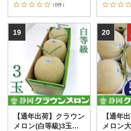
をご堪能ください。
をご堪能く
（0件）
19
20
【通年出荷】クラウン
【通年出
メロン(白等級)3玉
メロン大