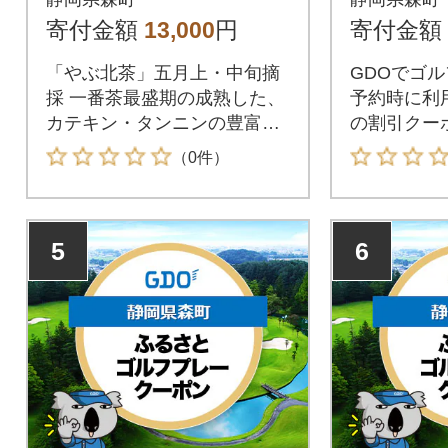
分)
寄付金額
13,000
円
寄付金額
「やぶ北茶」五月上・中旬摘
GDOでゴ
採 一番茶最盛期の成熟した、
予約時に利用
カテキン・タンニンの豊富に
の割引クー
含まれたコクのあるお
森町が指定
（0件）
用できます
5
6