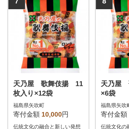
7
8
天乃屋 歌舞伎揚 11
天乃屋 
枚入り×12袋
×6袋
福島県矢吹町
福島県矢吹
寄付金額
10,000
円
寄付金額
伝統文化の融合と新しい発想
伝統文化の