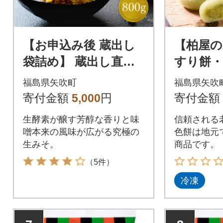
【お申込み後 蔵出し
【柏屋の
袋詰め】 蔵出し直
すり餅
送、究極の生みそ ～
くるみ餅
福島県矢吹町
福島県矢吹
800g～無添加 麹味噌
寄付金額
5,000
円
寄付金額
味噌汁 天然醸造
生酵素が醸す芳醇な香りと味
信頼される老
噌本来の風味が広がる究極の
色餅は地元
生みそ。
商品です。
（5件）
冷凍