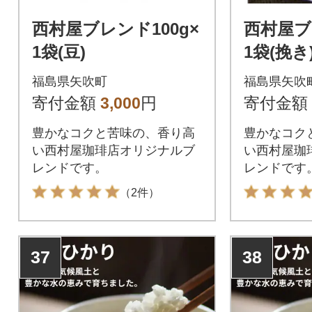
西村屋ブレンド100g×
西村屋ブ
1袋(豆)
1袋(挽き
福島県矢吹町
福島県矢吹
寄付金額
3,000
円
寄付金額
豊かなコクと苦味の、香り高
豊かなコク
い西村屋珈琲店オリジナルブ
い西村屋珈
レンドです。
レンドです
（2件）
37
38