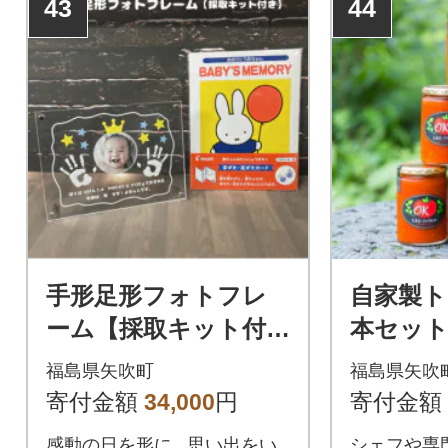
43
44
手形足形フォトフレ
自家製ト
ーム【採取キット付
本セット
き】
だわり
福島県矢吹町
福島県矢吹
寄付金額
34,000
円
寄付金額
感動の日を形に...思い出をい
シェフや専