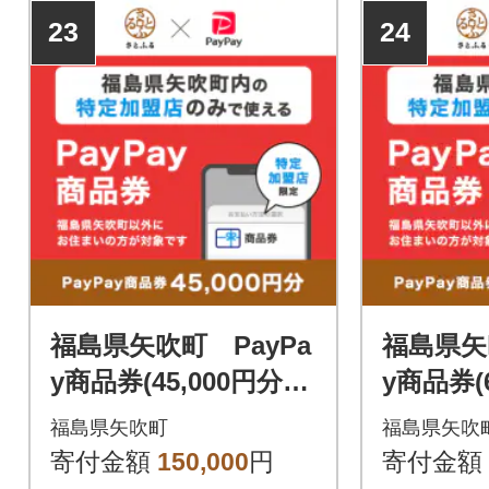
んのでご注意ください。
んのでご注
23
24
福島県矢吹町 PayPa
福島県矢
y商品券(45,000円分)
y商品券(6
※地域内の一部の加盟
※地域内
福島県矢吹町
福島県矢吹
店のみで利用可
店のみで
寄付金額
150,000
円
寄付金額