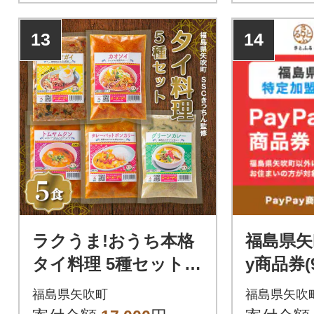
13
14
ラクうま!おうち本格
福島県矢
タイ料理 5種セット 5
y商品券(
食入り
域内の一
福島県矢吹町
福島県矢吹
みで利用