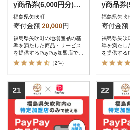
y商品券(6,000円分)※
y商品券(
地域内の一部の加盟店
地域内の
福島県矢吹町
福島県矢吹
のみで利用可
のみで利
寄付金額
20,000
円
寄付金額
福島県矢吹町の地場産品の基
福島県矢吹
準を満たした商品・サービス
準を満たし
を提供するPayPay加盟店での
を提供するP
お支払いにご利用いただけま
お支払いに
（2件）
す。福島県矢吹町在住の方は
す。福島県
PayPay商品券を受け取れませ
PayPay
んのでご注意ください。
んのでご注
21
22