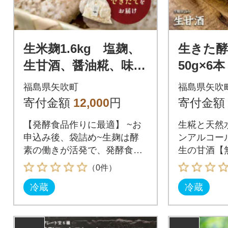
生米麹1.6kg 塩麹、
生きた酵
生甘酒、醤油糀、味噌
50g×
などの発酵食品作り
着色】保
福島県矢吹町
福島県矢吹
に!安心安全の無添加!
め不使用
寄付金額
12,000
円
寄付金額
【発酵食品作りに最適】 ~お
生糀と天然
申込み後、袋詰め~生麹は酵
ンアルコー
素の働きが活発で、発酵食品
生の甘酒【
作りに最適です。
保存料・発
（0件）
冷蔵
冷蔵