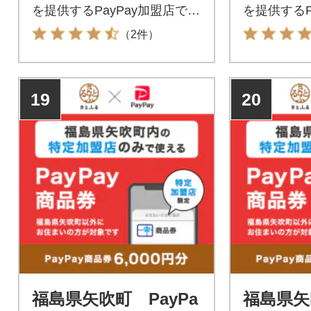
を提供するPayPay加盟店での
を提供するP
お支払いにご利用いただけま
お支払いに
（2件）
す。福島県矢吹町在住の方は
す。福島県
PayPay商品券を受け取れませ
PayPay
んのでご注意ください。
んのでご注
19
20
福島県矢吹町 PayPa
福島県矢