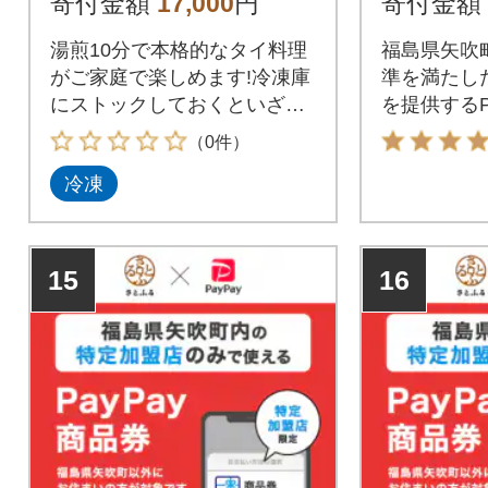
寄付金額
17,000
円
寄付金額
湯煎10分で本格的なタイ料理
福島県矢吹
がご家庭で楽しめます!冷凍庫
準を満たし
にストックしておくといざと
を提供するP
いう時に安心!
お支払いに
（0件）
す。福島県
冷凍
PayPay
んのでご注
15
16