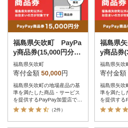
福島県矢吹町 PayPa
福島県矢
y商品券(15,000円分)
y商品券(3
※地域内の一部の加盟
※地域内
福島県矢吹町
福島県矢吹
店のみで利用可
店のみで
寄付金額
50,000
円
寄付金額
福島県矢吹町の地場産品の基
福島県矢吹
準を満たした商品・サービス
準を満たし
を提供するPayPay加盟店での
を提供するP
お支払いにご利用いただけま
お支払いに
（2件）
す。福島県矢吹町在住の方は
す。福島県
PayPay商品券を受け取れませ
PayPay