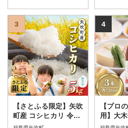
3
4
【さとふる限定】矢吹
【プロの
町産 コシヒカリ 令和
用】大木
7年産米 無洗米5kg
ちは料理酒
福島県矢吹町
福島県矢吹