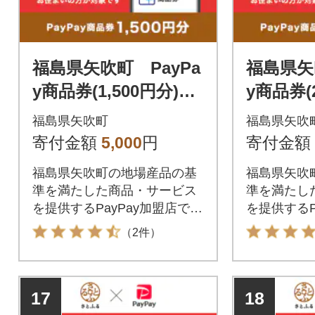
福島県矢吹町 PayPa
福島県矢
y商品券(1,500円分)※
y商品券(
地域内の一部の加盟店
地域内の
福島県矢吹町
福島県矢吹
のみで利用可
のみで利
寄付金額
5,000
円
寄付金額
福島県矢吹町の地場産品の基
福島県矢吹
準を満たした商品・サービス
準を満たし
を提供するPayPay加盟店での
を提供するP
お支払いにご利用いただけま
お支払いに
（2件）
す。福島県矢吹町在住の方は
す。福島県
PayPay商品券を受け取れませ
PayPay
んのでご注意ください。
んのでご注
17
18