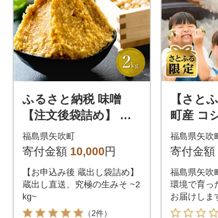
ふるさと納税 味噌
【さとふ
【注文後袋詰め】 究
町産 コ
極の生みそ 2kg 無添
7年産米 
福島県矢吹町
福島県矢吹
加 麹味噌 味噌汁 天然
寄付金額
10,000
円
寄付金額
醸造
【お申込み後 蔵出し袋詰め】
福島県矢吹
蔵出し直送、究極の生みそ ~2
環境で育っ
kg~
お届けしま
（2件）