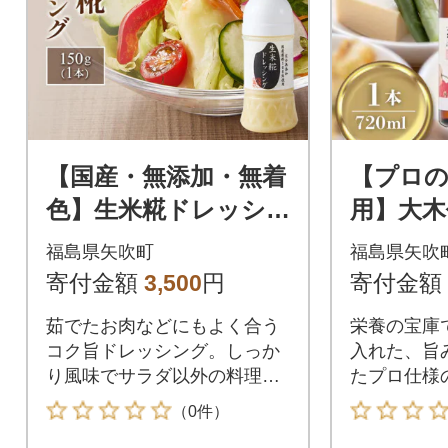
【国産・無添加・無着
【プロの
色】生米糀ドレッシ
用】大木
ング 老舗糀専門店が
ちは料理酒
福島県矢吹町
福島県矢吹
本気で作った簡単便利
寄付金額
3,500
円
寄付金額
な本格調味料!
茹でたお肉などにもよく合う
栄養の宝庫
コク旨ドレッシング。しっか
入れた、旨
り風味でサラダ以外の料理に
たプロ仕様
もかけるだけでOK!
（0件）