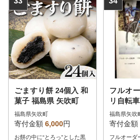
33
34
ごますり餅 24個入 和
フルオ
菓子 福島県 矢吹町
リ自転車
a」の製
福島県矢吹町
福島県矢吹
オーダー券
寄付金額
6,000
円
寄付金額
円】
お餅の中に“とろっ”とした黒
フルオーダ