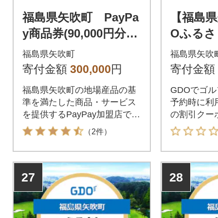
福島県矢吹町 PayPa
【福島県
y商品券(90,000円分)
Oふるさ
※地域内の一部の加盟
ークーポン
福島県矢吹町
福島県矢吹
店のみで利用可
分)
寄付金額
300,000
円
寄付金額
福島県矢吹町の地場産品の基
GDOでゴ
準を満たした商品・サービス
予約時に利用
を提供するPayPay加盟店での
の割引クー
お支払いにご利用いただけま
矢吹町が指
（2件）
す。福島県矢吹町在住の方は
利用できま
PayPay商品券を受け取れませ
んのでご注意ください。
27
28