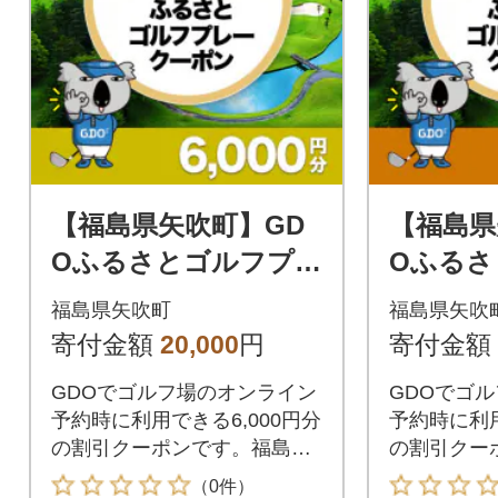
【福島県矢吹町】GD
【福島県
Oふるさとゴルフプレ
Oふるさ
ークーポン(6,000円
ークーポン
福島県矢吹町
福島県矢吹
分)
分)
寄付金額
20,000
円
寄付金額
GDOでゴルフ場のオンライン
GDOでゴ
予約時に利用できる6,000円分
予約時に利用
の割引クーポンです。福島県
の割引クー
矢吹町が指定するゴルフ場で
矢吹町が指
（0件）