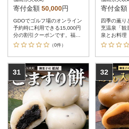
分)
付き)
寄付金額
50,000
円
寄付金額
GDOでゴルフ場のオンライン
四季の薫り
予約時に利用できる15,000円
烹温泉「観
分の割引クーポンです。福島
泉とお料理
県矢吹町が指定するゴルフ場
（0件）
で利用できます。
31
32