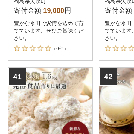
福島県矢吹町
福島県矢吹
寄付金額
19,000
円
寄付金額
豊かな水田で愛情を込めて育
豊かな水田
てています。ぜひご賞味くだ
てています
さい。
さい。
（0件）
41
42