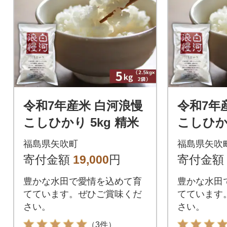
令和7年産米 白河浪慢
令和7年
こしひかり 5kg 精米
こしひかり
福島県矢吹町
福島県矢吹
寄付金額
19,000
円
寄付金額
豊かな水田で愛情を込めて育
豊かな水田
てています。ぜひご賞味くだ
てています
さい。
さい。
（3件）