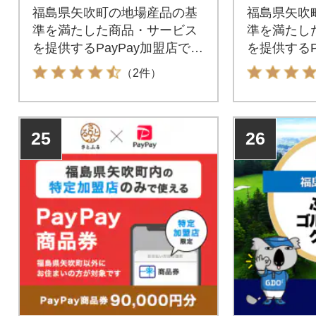
福島県矢吹町の地場産品の基
福島県矢吹
準を満たした商品・サービス
準を満たし
を提供するPayPay加盟店での
を提供するP
お支払いにご利用いただけま
お支払いに
（2件）
す。福島県矢吹町在住の方は
す。福島県
PayPay商品券を受け取れませ
PayPay
んのでご注意ください。
んのでご注
25
26