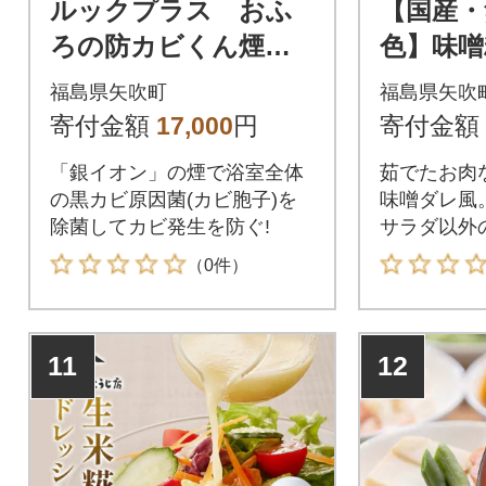
ルックプラス おふ
【国産・
ろの防カビくん煙剤3
色】味噌
種(フローラル/せっけ
ング 老舗糀専門店が
福島県矢吹町
福島県矢吹
ん/消臭ミント)計9個
本気で作
寄付金額
17,000
円
寄付金額
セット(ライオン)
な本格調
「銀イオン」の煙で浴室全体
茹でたお肉
の黒カビ原因菌(カビ胞子)を
味噌ダレ風
除菌してカビ発生を防ぐ!
サラダ以外
だけでOK!
（0件）
11
12