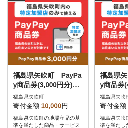
福島県矢吹町 PayPa
福島県矢
y商品券(3,000円分)※
y商品券(
地域内の一部の加盟店
地域内の
福島県矢吹町
福島県矢吹
のみで利用可
のみで利
寄付金額
10,000
円
寄付金額
福島県矢吹町の地場産品の基
福島県矢吹
準を満たした商品・サービス
準を満たし