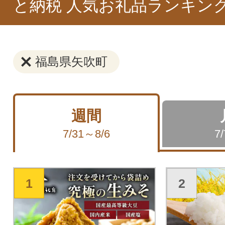
と納税 人気お礼品ランキン
福島県矢吹町
週間
7/31～8/6
7
1
2