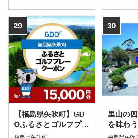
利用できます。
利用できま
29
30
【福島県矢吹町】GD
里山の四
Oふるさとゴルフプレ
を味わう
ークーポン(15,000円
食付き(
福島県矢吹町
福島県矢吹