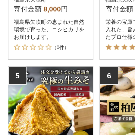
セット
寄付金額
8,000
円
寄付金額
福島県矢吹町の恵まれた自然
栄養の宝庫
環境で育った、コシヒカリを
入れた、旨
お届けします。
たプロ仕様
（0件）
5
6