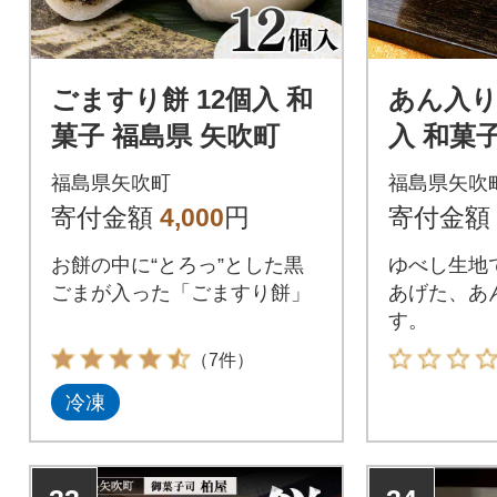
ごますり餅 12個入 和
あん入り
菓子 福島県 矢吹町
入 和菓
町
福島県矢吹町
福島県矢吹
寄付金額
4,000
円
寄付金額
お餅の中に“とろっ”とした黒
ゆべし生地
ごまが入った「ごますり餅」
あげた、あ
す。
（7件）
冷凍