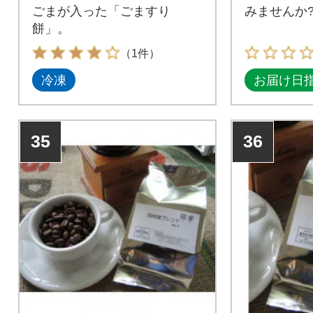
ごまが入った「ごますり
みませんか
餅」。
（1件）
冷凍
お届け日
35
36