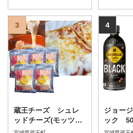
3
4
蔵王チーズ シュレ
ジョージ
ッドチーズ(モッツア
ック 500
レラ&ゴーダ) 180g×
本 【043
宮城県蔵王町
宮城県蔵王