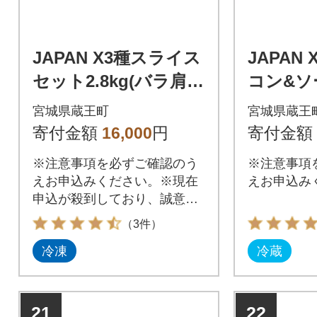
JAPAN X3種スライス
JAPAN
セット2.8kg(バラ肩ロ
コン&ソ
ース小間) 【04301-0
ト/計685
宮城県蔵王町
宮城県蔵王
096】
044】
寄付金額
16,000
円
寄付金額
※注意事項を必ずご確認のう
※注意事項
えお申込みください。※現在
えお申込み
申込が殺到しており、誠意出
荷に努めておりますが、1~2
（3件）
ヶ月程度の遅れが予測されま
冷凍
冷蔵
すので何卒事前のご了承をお
願いします。
21
22