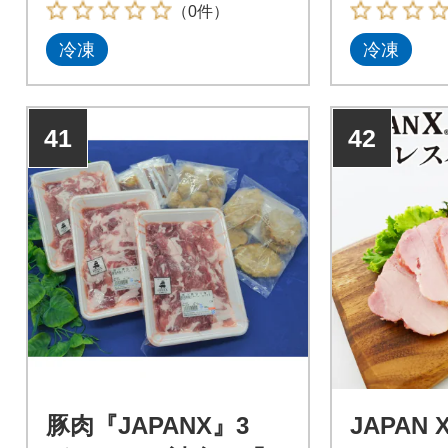
ーグ)1,380
（0件）
00g×5枚
冷凍
冷凍
ス200g×
バーグ80g
ソース30g×3
41
42
豚肉『JAPANX』3
JAPAN