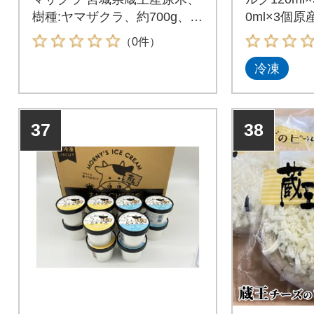
樹種:ヤマザクラ、約700g、真
0ml×3個
空パック包装・本体高さ約18
県製造地:
（0件）
cm・直径10-12cm】
冷凍
37
38