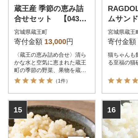
蔵王産 季節の恵み詰
RAGDO
合せセット 【04301
ムサンド
-0021】
猫砂 【04
宮城県蔵王町
宮城県蔵王
0】
寄付金額
13,000
円
寄付金額
〈蔵王の恵み詰め合せ〉清ら
猫ちゃんも
かな水と空気に恵まれた蔵王
る至福の猫砂
町の季節の野菜、果物を蔵王
町の産地直売所のプロ達が厳
（1件）
選した自慢の旬の蔵王の幸と
してお届けします。
15
16