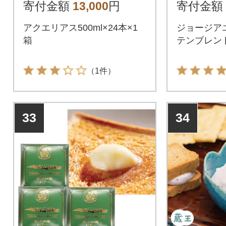
【04301
寄付金額
13,000
円
寄付金額
アクエリアス500ml×24本×1
ジョージア
箱
テンブレンド1
（1件）
33
34