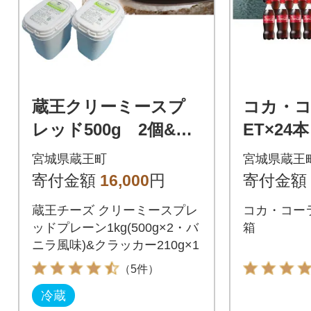
蔵王クリーミースプ
コカ・コー
レッド500g 2個&ク
ET×24本
ラッカーセット 【0
31】
宮城県蔵王町
宮城県蔵王
4301-0495】
寄付金額
16,000
円
寄付金額
蔵王チーズ クリーミースプレ
コカ・コーラ 
ッドプレーン1kg(500g×2・バ
箱
ニラ風味)&クラッカー210g×1
（5件）
冷蔵