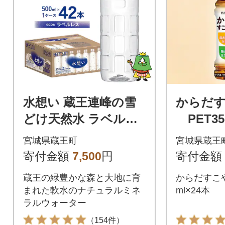
水想い 蔵王連峰の雪
からだす
どけ天然水 ラベルレ
PET35
ス 500ml×42本 【04
【04301
宮城県蔵王町
宮城県蔵王
301-0732】
寄付金額
7,500
円
寄付金額
蔵王の緑豊かな森と大地に育
からだすこや
まれた軟水のナチュラルミネ
ml×24本
ラルウォーター
（154件）