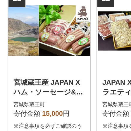
宮城蔵王産 JAPAN X
JAPAN
ハム・ソーセージ&ホ
ラエティ
ルモンセット/計875g
【04301
宮城県蔵王町
宮城県蔵王
【04301-0045】
寄付金額
15,000
円
寄付金額
※注意事項を必ずご確認のう
※注意事項