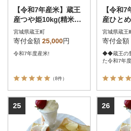
【令和7年産米】蔵王
【令和7
産つや姫10kg(精米・
産ひとめぼ
5kg×2)【04301-014
米)【043
宮城県蔵王町
宮城県蔵王
6】
寄付金額
25,000
円
寄付金額
令和7年度産米!
◆◆蔵王の
た令和7年度
（8件）
25
26