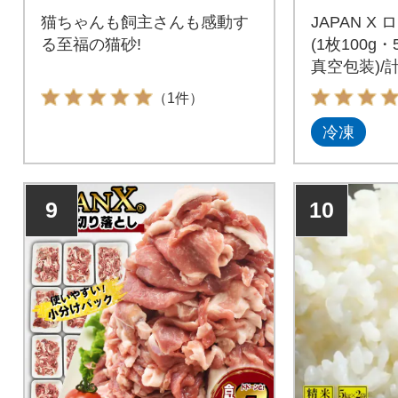
猫ちゃんも飼主さんも感動す
JAPAN X
る至福の猫砂!
(1枚100g
真空包装)/計1
（1件）
冷凍
9
10