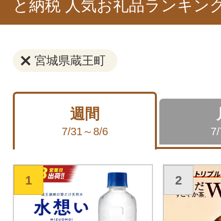
と納税 人気お礼品ランキン
宮城県蔵王町
週間
7/31～8/6
7
1
2