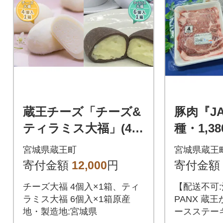
蔵王チーズ「チーズ&
豚肉『JA
ティラミス大福」(4個
種・1,3
入×1箱&6個入×1箱)
王から
宮城県蔵王町
宮城県蔵王
【04301-0336】
ットB」 
寄付金額
12,000
円
寄付金額
89】
チーズ大福 4個入×1箱、ティ
【配送不可:
ラミス大福 6個入×1箱原産
PANX 蔵
地・製造地:宮城県
ースステー