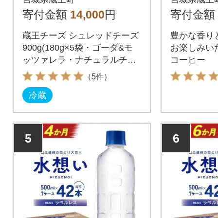
5袋 【04301-0192】
寄付金額
14,000
円
寄付金額
蔵王チーズ シュレッドチーズ
豊かな香り
900g(180g×5袋・ゴーダ&モ
お楽しみい
ッツァレラ・ナチュラルチー
コーヒー
ズ)
（5件）
冷蔵
5
6