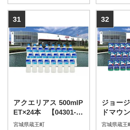
31
32
アクエリアス 500mlP
ジョー
ET×24本 【04301-00
ドマウ
39】
ド 185
宮城県蔵王町
宮城県蔵王