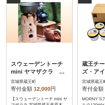
スウェーデントーチ
蔵王チー
mini ヤマザクラ 【0
ズ・ア
4301-0455】
ム」6個入
宮城県蔵王町
宮城県蔵王
468】
寄付金額
12,000
円
寄付金額
【スウェーデントーチ mini ヤ
MORNY`
マザクラ 宮城県蔵王産原木、
ルク120ml×