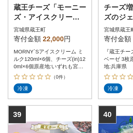
蔵王チーズ「モーニー
チーズ増
ズ・アイスクリー
ズのジ
ム」12個入 【04301-
ザ 3枚
宮城県蔵王町
宮城県蔵王
0467】
301-048
寄付金額
22,000
円
寄付金額
MORNY`Sアイスクリーム ミ
『蔵王チー
ルク120ml×6個、チーズ(in)12
ベーゼ 3枚
0ml×6個原産地:いずれも宮城
地:兵庫県
県製造地:神奈川県
（0件）
冷凍
冷凍
39
40