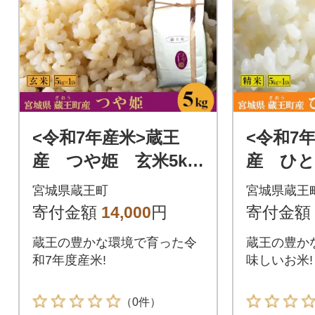
<令和7年産米>蔵王
<令和7
産 つや姫 玄米5kg
産 ひ
【04301-0387】
米5kg 【
宮城県蔵王町
宮城県蔵王
8】
寄付金額
14,000
円
寄付金額
蔵王の豊かな環境で育った令
蔵王の豊か
和7年度産米!
味しいお米!
（0件）