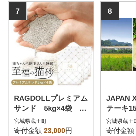
7
8
RAGDOLLプレミアム
JAPAN
サンド 5kg×4袋 猫
テーキ15
砂 【04301-0472】
【04301
宮城県蔵王町
宮城県蔵王
寄付金額
23,000
円
寄付金額