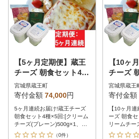
【5ヶ月定期便】蔵王
【10ヶ
チーズ 朝食セット4
チーズ 
種/計1.35kg【04301-0
種/計1.3
宮城県蔵王町
宮城県蔵王
775】
776】
寄付金額
74,000
円
寄付金額
5ヶ月連続お届け!蔵王チーズ
【10ヶ月連
朝食セット4種×5回:[クリーム
ーズ 朝食セッ
チーズ(プレーン)500g×1、蔵
リームチーズ
王山麓バター170g×1、シュレ
1、バター1
（0件）