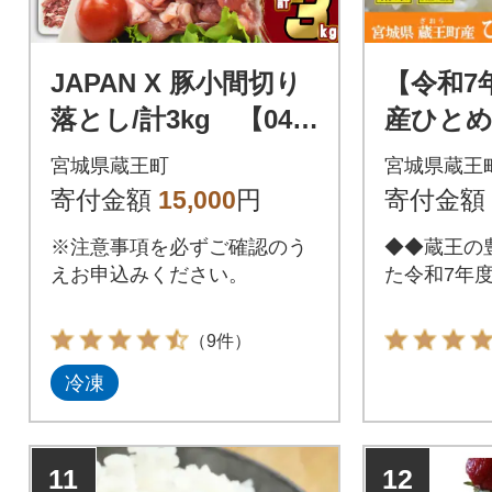
JAPAN X 豚小間切り
【令和7
落とし/計3kg 【043
産ひとめぼ
01-0067】
米・5kg×
宮城県蔵王町
宮城県蔵王
241】
寄付金額
15,000
円
寄付金額
※注意事項を必ずご確認のう
◆◆蔵王の
えお申込みください。
た令和7年度
（9件）
冷凍
11
12