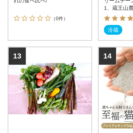
れの食べ比べ!
リームチーズ
1、蔵王山麓
シュレッド
（0件）
ラ&ゴーダ)
冷蔵
ト(プレーン)5
g]
13
14