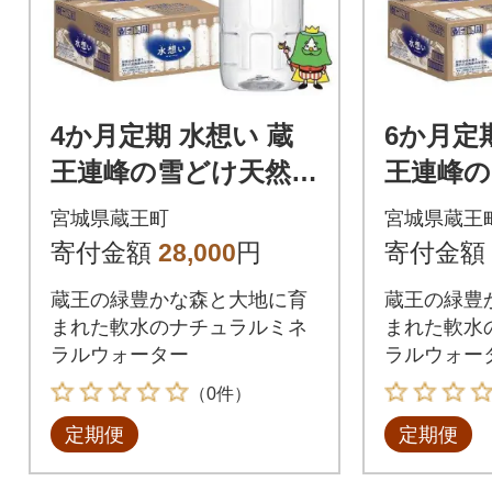
4か月定期 水想い 蔵
6か月定
王連峰の雪どけ天然水
王連峰の
ラベルレス 500ml×42
ラベルレス
宮城県蔵王町
宮城県蔵王
本 【04301-0735】
2本【043
寄付金額
28,000
円
寄付金額
蔵王の緑豊かな森と大地に育
蔵王の緑豊
まれた軟水のナチュラルミネ
まれた軟水
ラルウォーター
ラルウォー
（0件）
定期便
定期便