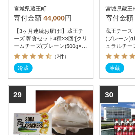
種/計1.35kg【04301-0
セット 【
宮城県蔵王町
宮城県蔵王
774】
6】
寄付金額
44,000
円
寄付金額
【3ヶ月連続お届け!】蔵王チ
蔵王チーズ
ーズ 朝食セット4種×3回:[クリ
(プレーン)1
ームチーズ(プレーン)500g×
ュラルチーズ
1、バター170g×1、シュレッ
0g×1
（2件）
ドチーズ(モッツァレラ&ゴー
冷蔵
冷蔵
ダ)180g×1、ヨーグルト(プレ
ーン)500g×1/計1.35kg]】×3回
29
30