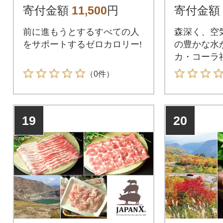
寄付金額
11,500
円
寄付金額
前に進もうとするすべての人
森深く、空
をサポートするゼロカロリー!
の豊かな水
カ・コーラ
場直送でお
（0件）
19
20