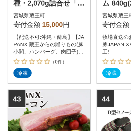
種・2,070g詰合せ「蔵
ム 840g(
王からの贈りものセ
301-076
宮城県蔵王町
宮城県蔵王
ットA」 【04301-01
寄付金額
15,000
円
寄付金額
90】
【配送不可:沖縄・離島】【JA
牧場直送の
PANX 蔵王からの贈りもの(豚
豚JAPAN
小間、ハンバーグ、肉団子)2,
工!
070g:[豚小間切り落とし1,500
（0件）
g(500g×3p)、手作り粗挽きハ
冷凍
冷蔵
ンバーグ80g×4個(和風オニオ
ンソース30g×2p)、手作り粗
挽き肉団子25g×10個(和風オ
ニオンソース30g×3p)]】
43
44