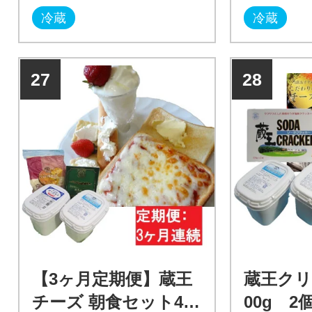
ッドチーズ(モッツァレラ&ゴ
ドチーズ(
冷蔵
冷蔵
ーダ)180g×1、ヨーグルト(プ
ダ)180g×
レーン)500g×1/計1.35kg]×5回
ーン)500g×1
回
27
28
【3ヶ月定期便】蔵王
蔵王クリ
チーズ 朝食セット4
00g 