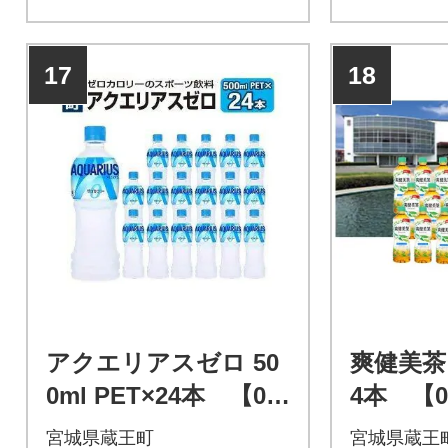
17
18
アクエリアスゼロ 50
爽健美茶 6
0ml PET×24本 【04
4本 【04
301-0532】
宮城県蔵王町
宮城県蔵王