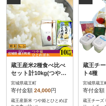
蔵王産米2種食べ比べ
蔵王チー
セット計10kg(つや姫
ト4種 【0
5kgひとめぼれ5kg)
4】
宮城県蔵王町
宮城県蔵王
【04301-0133】
寄付金額
24,000
円
寄付金額
蔵王産新米 つや姫とひとめぼ
蔵王チーズ 