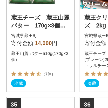
蔵王チーズ 蔵王山麗
蔵王クリ
バター 170g×3個
ズ 2kg 
【04301-0193】
79】
宮城県蔵王町
宮城県蔵王
寄付金額
14,000
円
寄付金額
蔵王山麓 バター510g(170g×3
蔵王チーズ
個)
(プレーン)
ュラルチーズ
（7件）
冷蔵
冷蔵
35
36