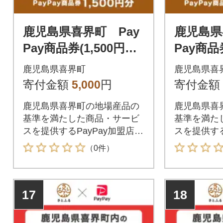
鹿児島県喜界町 Pay
鹿児島県
Pay商品券(1,500円分)
Pay商品券
※地域内の一部の加盟
※地域内
鹿児島県喜界町
鹿児島県喜
店のみで利用可
店のみで
寄付金額
5,000
円
寄付金額
鹿児島県喜界町の地場産品の
鹿児島県喜
基準を満たした商品・サービ
基準を満た
スを提供するPayPay加盟店で
スを提供する
のお支払いにご利用いただけ
のお支払い
（0件）
ます。鹿児島県喜界町在住の
ます。鹿児
方はPayPay商品券を受け取れ
方はPayP
ませんのでご注意ください。
ませんので
17
18