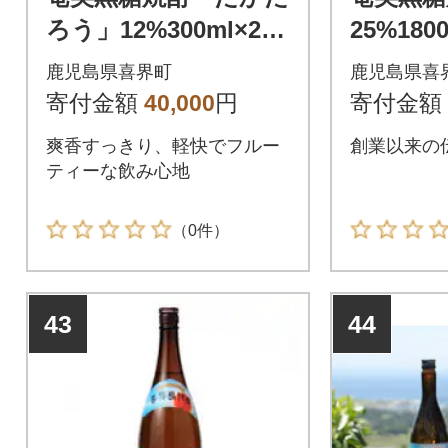
ろう」12%300ml×24
25%180
本セット
ト
鹿児島県喜界町
鹿児島県喜
寄付金額
40,000
円
寄付金額
爽香すっきり、軽快でフルー
創業以来の
ティーな飲み心地
（0件）
43
44