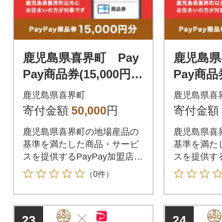
鹿児島県喜界町 Pay
鹿児島県
Pay商品券(15,000円
Pay商品券
分)※地域内の一部の
分)※地
鹿児島県喜界町
鹿児島県喜
加盟店のみで利用可
加盟店の
寄付金額
50,000
円
寄付金額
鹿児島県喜界町の地場産品の
鹿児島県喜
基準を満たした商品・サービ
基準を満た
スを提供するPayPay加盟店で
スを提供する
のお支払いにご利用いただけ
のお支払い
（0件）
ます。鹿児島県喜界町在住の
ます。鹿児
方はPayPay商品券を受け取れ
方はPayP
ませんのでご注意ください。
ませんので
23
24