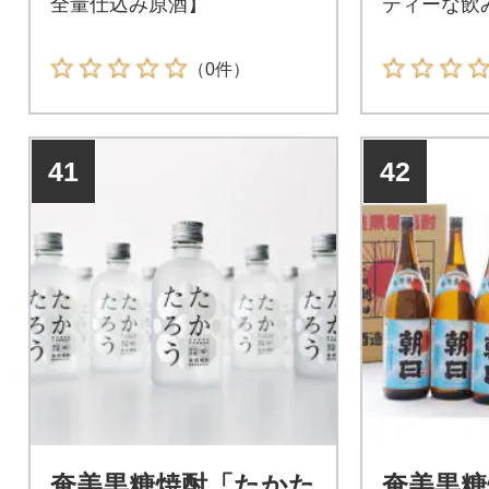
全量仕込み原酒】
ティーな飲
（0件）
41
42
奄美黒糖焼酎「たかた
奄美黒糖