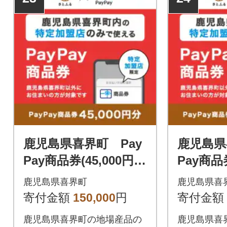
鹿児島県喜界町 Pay
鹿児島県
Pay商品券(45,000円
Pay商品券
分)※地域内の一部の
分)※地
鹿児島県喜界町
鹿児島県喜
加盟店のみで利用可
加盟店の
寄付金額
150,000
円
寄付金額
鹿児島県喜界町の地場産品の
鹿児島県喜