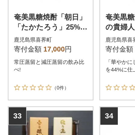
奄美黒糖焼酎「朝日」
奄美黒糖
「たかたろう」25%1
の貴婦人」
800ml×2本セット
箱入×1
鹿児島県喜界町
鹿児島県喜
寄付金額
17,000
円
寄付金額
常圧蒸留と減圧蒸留の飲み比
「華やかに
べ!
を44%に
（0件）
33
34