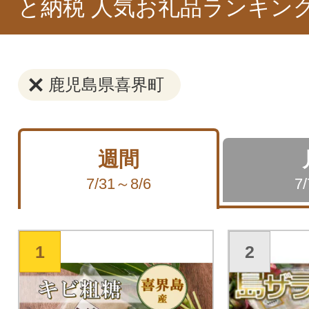
と納税 人気お礼品ランキン
鹿児島県喜界町
週間
7/31～8/6
7
1
2