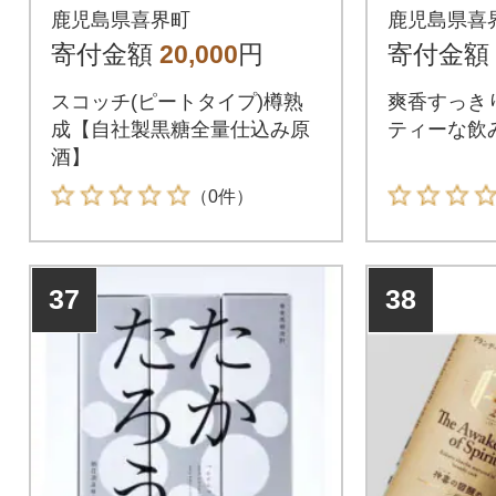
樽】」41%750ml×1本
本セッ
鹿児島県喜界町
鹿児島県喜
寄付金額
20,000
円
寄付金額
スコッチ(ピートタイプ)樽熟
爽香すっき
成【自社製黒糖全量仕込み原
ティーな飲
酒】
（0件）
37
38