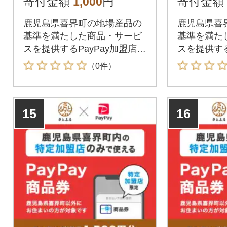
寄付金額
1,000
円
寄付金額
鹿児島県喜界町の地場産品の
鹿児島県喜
基準を満たした商品・サービ
基準を満た
スを提供するPayPay加盟店で
スを提供する
のお支払いにご利用いただけ
のお支払い
（0件）
ます。鹿児島県喜界町在住の
ます。鹿児
方はPayPay商品券を受け取れ
方はPayP
ませんのでご注意ください。
ませんので
15
16