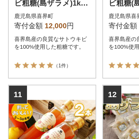
ビ粗糖(島ザラメ)1kg×
ビ粗糖(島
5袋 計5kg
10袋 (計
鹿児島県喜界町
鹿児島県喜
寄付金額
12,000
円
寄付金額
喜界島産の良質なサトウキビ
喜界島産の
を100%使用した粗糖です。
を100%使
（1件）
11
12