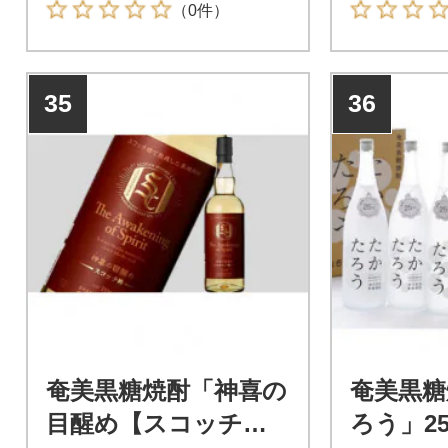
（0件）
35
36
奄美黒糖焼酎「神喜の
奄美黒糖
目醒め【スコッチ
ろう」25%