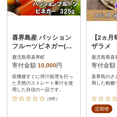
喜界島産 パッション
【2ヵ月
フルーツビネガー(果
ザラメ 2
実酢)2本【宜-よろ
3回
鹿児島県喜界町
鹿児島県喜
し-】
寄付金額
10,000
円
寄付金額
収穫後すぐに搾汁処理を行っ
喜界島のさと
た天然のストレート果汁を使
用した粗糖
用した自信の一品です。
（0件）
定期便