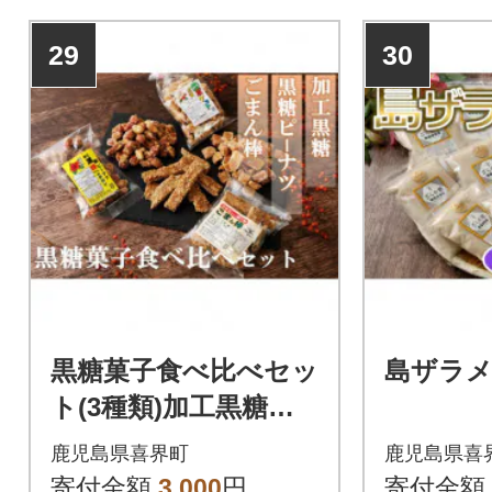
ませんのでご注意ください。
29
30
黒糖菓子食べ比べセッ
島ザラメ 
ト(3種類)加工黒糖・
黒糖ピーナツ・ごま
鹿児島県喜界町
鹿児島県喜
菓子
寄付金額
3,000
円
寄付金額