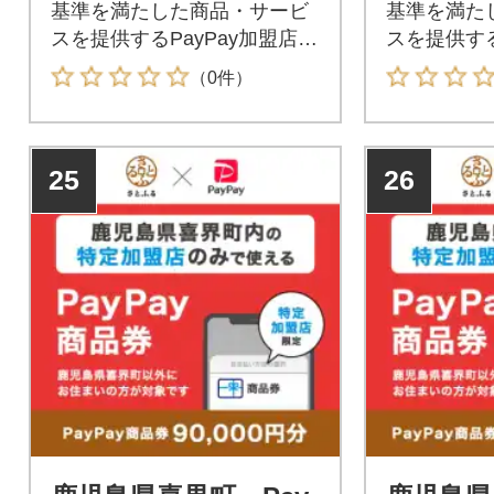
基準を満たした商品・サービ
基準を満た
スを提供するPayPay加盟店で
スを提供する
のお支払いにご利用いただけ
のお支払い
（0件）
ます。鹿児島県喜界町在住の
ます。鹿児
方はPayPay商品券を受け取れ
方はPayP
ませんのでご注意ください。
ませんので
25
26