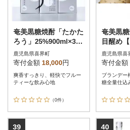
奄美黒糖焼酎「たかた
奄美黒糖
ろう」25%900ml×3本
目醒め
セット【箱入】
樽】」42
鹿児島県喜界町
鹿児島県喜
寄付金額
18,000
円
寄付金額
爽香すっきり、軽快でフルー
ブランデー
ティーな飲み心地
糖全量仕込
（0件）
39
40