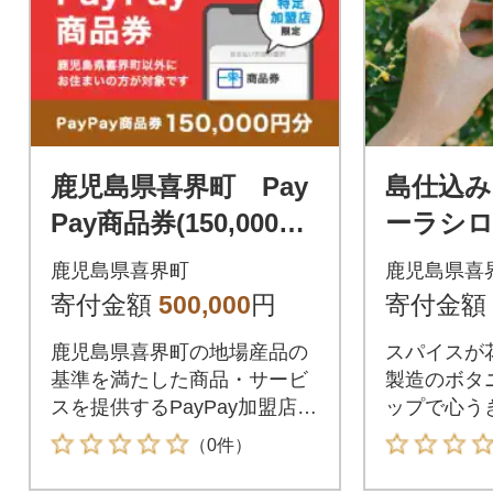
鹿児島県喜界町 Pay
島仕込
Pay商品券(150,000円
ーラシロ
分)※地域内の一部の
OBA CO
鹿児島県喜界町
鹿児島県喜
加盟店のみで利用可
寄付金額
500,000
円
寄付金額
鹿児島県喜界町の地場産品の
スパイスが
基準を満たした商品・サービ
製造のボタ
スを提供するPayPay加盟店で
ップで心う
のお支払いにご利用いただけ
（0件）
ます。鹿児島県喜界町在住の
方はPayPay商品券を受け取れ