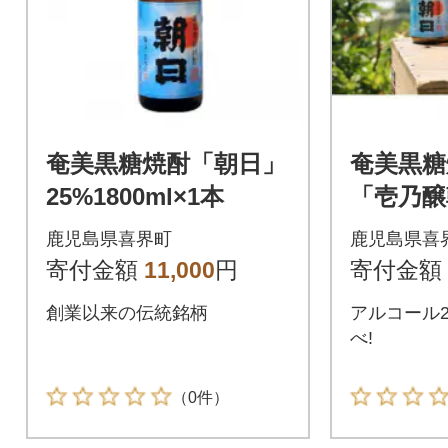
奄美黒糖焼酎「朝日」
奄美黒糖
25%1800ml×1本
「壱乃醸
流朝日」2
鹿児島県喜界町
鹿児島県喜
本セッ
寄付金額
11,000
円
寄付金額
創業以来の伝統銘柄
アルコール2
べ!
（0件）