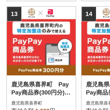
13
14
鹿児島県喜界町 Pay
鹿児島県
Pay商品券(300円分)※
Pay商品
地域内の一部の加盟店
地域内の
鹿児島県喜界町
鹿児島県喜
のみで利用可
のみで利