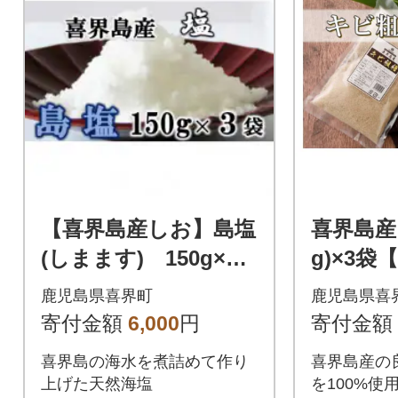
【喜界島産しお】島塩
喜界島産
(しまます) 150g×3
g)×3袋
袋
ザラメ
鹿児島県喜界町
鹿児島県喜
寄付金額
6,000
円
寄付金額
喜界島の海水を煮詰めて作り
喜界島産の
上げた天然海塩
を100%使