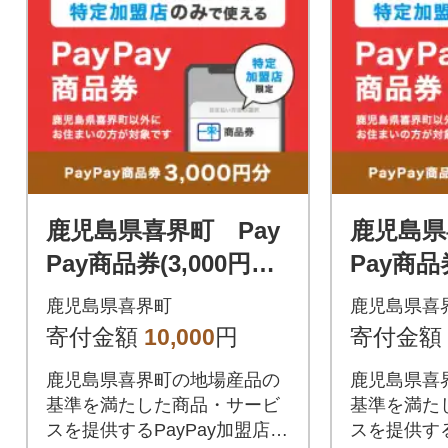
鹿児島県喜界町 Pay
鹿児島県
Pay商品券(3,000円分)
Pay商品券
※地域内の一部の加盟
※地域内
鹿児島県喜界町
鹿児島県喜
店のみで利用可
店のみで
寄付金額
10,000
円
寄付金額
鹿児島県喜界町の地場産品の
鹿児島県喜
基準を満たした商品・サービ
基準を満た
スを提供するPayPay加盟店で
スを提供する