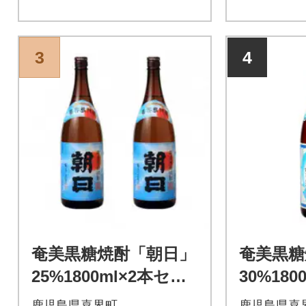
3
4
奄美黒糖焼酎「朝日」
奄美黒糖
25%1800ml×2本セッ
30%180
ト
鹿児島県喜界町
鹿児島県喜