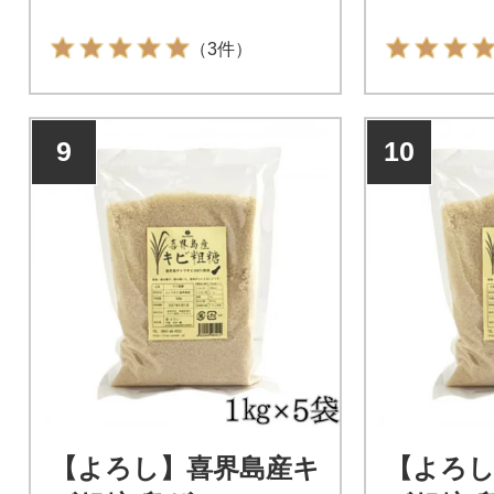
（3件）
9
10
【よろし】喜界島産キ
【よろし