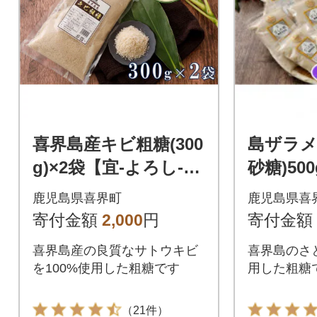
喜界島産キビ粗糖(300
島ザラメ
g)×2袋【宜-よろし-】
砂糖)50
ザラメ
界島産】
鹿児島県喜界町
鹿児島県喜
寄付金額
2,000
円
寄付金額
喜界島産の良質なサトウキビ
喜界島のさと
を100%使用した粗糖です
用した粗糖
（21件）