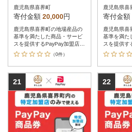
※地域内の一部の加盟
※地域内
鹿児島県喜界町
鹿児島県喜
店のみで利用可
店のみで
寄付金額
20,000
円
寄付金額
鹿児島県喜界町の地場産品の
鹿児島県喜
基準を満たした商品・サービ
基準を満た
スを提供するPayPay加盟店で
スを提供する
のお支払いにご利用いただけ
のお支払い
（0件）
ます。鹿児島県喜界町在住の
ます。鹿児
方はPayPay商品券を受け取れ
方はPayP
ませんのでご注意ください。
ませんので
21
22