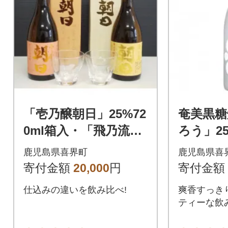
「壱乃醸朝日」25%72
奄美黒糖
0ml箱入・「飛乃流朝
ろう」25%
日」25%720ml箱入・
本
鹿児島県喜界町
鹿児島県喜
グラス2個セット
寄付金額
20,000
円
寄付金額
仕込みの違いを飲み比べ!
爽香すっき
ティーな飲