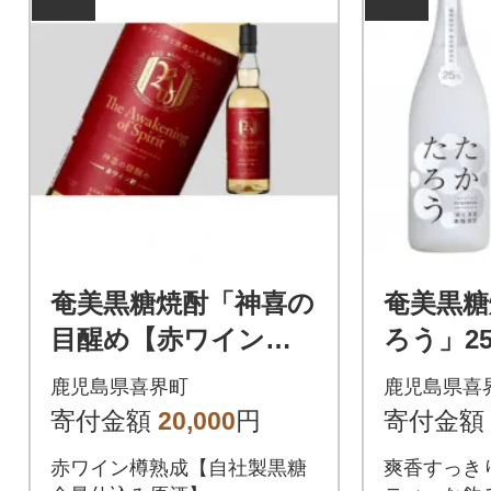
奄美黒糖焼酎「神喜の
奄美黒糖
目醒め【赤ワイン
ろう」25%
樽】」42%750ml×1本
本セッ
鹿児島県喜界町
鹿児島県喜
寄付金額
20,000
円
寄付金額
赤ワイン樽熟成【自社製黒糖
爽香すっき