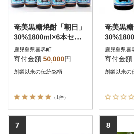
奄美黒糖焼酎「朝日」
奄美黒糖
30%1800ml×6本セッ
30%180
ト
ト
鹿児島県喜界町
鹿児島県喜
寄付金額
50,000
円
寄付金額
創業以来の伝統銘柄
創業以来の
（1件）
7
8