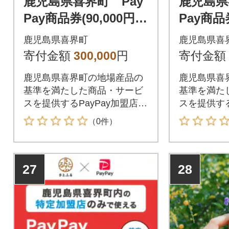
鹿児島県喜界町 Pay
鹿児島県
Pay商品券(90,000円
Pay商品券
分)※地域内の一部の
分)※地
鹿児島県喜界町
鹿児島県喜
加盟店のみで利用可
加盟店の
寄付金額
300,000
円
寄付金額
鹿児島県喜界町の地場産品の
鹿児島県喜
基準を満たした商品・サービ
基準を満た
スを提供するPayPay加盟店で
スを提供する
のお支払いにご利用いただけ
のお支払い
（0件）
ます。鹿児島県喜界町在住の
ます。鹿児
方はPayPay商品券を受け取れ
方はPayP
ませんのでご注意ください。
ませんので
27
28