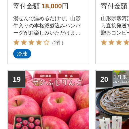
寄付金額
18,000
円
寄付金額
湯せんで温めるだけで、山形
山形県寒河
牛入りの本格派煮込みハンバ
ら直接発送
ーグがお楽しみいただけま
贈るコンビ
す。◎沖縄県・離島発送可
期保存 備蓄
（2件）
冷凍
19
20