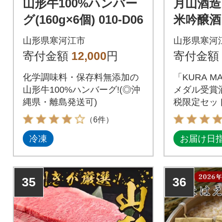
山形牛100%ハンバー
月山酒造
グ(160g×6個) 010-D06
米吟醸酒
み比べセ
山形県寒河江市
山形県寒河
l×2本【
寄付金額
12,000
円
寄付金額
-E19
化学調味料・保存料無添加の
「KURA M
山形牛100%ハンバーグ!(◎沖
メダル受賞
縄県・離島発送可)
税限定セッ
（6件）
冷凍
お届け日
35
36