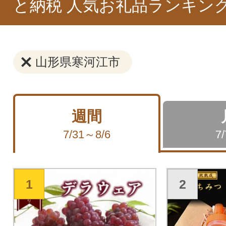
と納税 人気お礼品ランキン
山形県寒河江市
週間
7/31～8/6
7
1
2