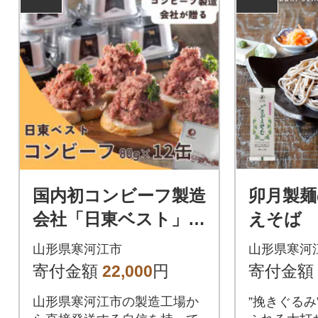
国内初コンビーフ製造
卯月製麺
会社「日東ベスト」の
えそば 
コンビーフ12缶
012-F
山形県寒河江市
山形県寒河
寄付金額
22,000
円
寄付金額
山形県寒河江市の製造工場か
”挽きぐるみ