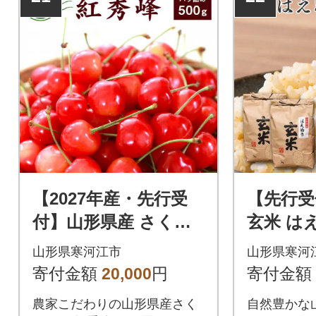
【2027年産・先行受
【先行受
付】山形県産 さくら
玄米 はえ
んぼ 紅秀峰 約500g
kg×2袋
山形県寒河江市
山形県寒河
大粒2Lサイズ以上 バ
寄付金額
20,000
円
寄付金額
ラ詰め
農家こだわりの山形県産さく
自然豊かな