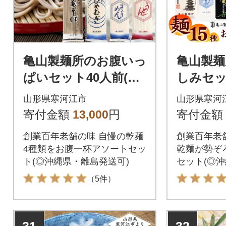
亀山製麺所のお腹いっ
亀山製麺
ぱいセット40人前(計2
しみセッ
0束)【蕎麦 饂飩 ひや
15束) 0
山形県寒河江市
山形県寒河
むぎ 素麺】 011-F33
寄付金額
13,000
円
寄付金額
創業百年老舗の味 自慢の乾麺
創業百年老舗
4種類をお腹一杯アソートセッ
乾麺が勢ぞ
ト(◎沖縄県・離島発送可)
セット(◎
可)
（5件）
31
32