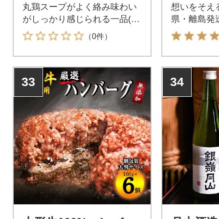
丸鶏スープがよく絡み味わい
想いをそえ
がしっかり感じられる一品(◎
県・離島発
沖縄県・離島発送可)
（0件）
33
34