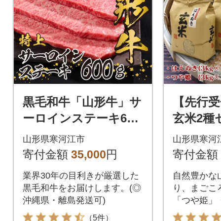
黒毛和牛「山形牛」サ
【先行受
ーロインステーキ600
玄米2種
g(200g×3枚) 029-D02
g【つや
山形県寒河江市
山形県寒河
き】 令
寄付金額
35,000
円
寄付金額
業界30年の目利きが厳選した
自然豊かな
黒毛和牛をお届けします。(◎
り、まごこ
沖縄県・離島発送可)
「つや姫」
米を農家直
（5件）