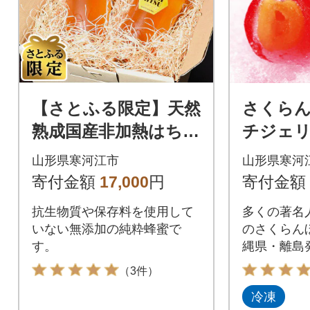
【さとふる限定】天然
さくらん
熟成国産非加熱はちみ
チジェリ
つ 計1kg(500g×2本)
入×3箱セ
山形県寒河江市
山形県寒河
《抗生物質・保存料不
06
寄付金額
17,000
円
寄付金額
使用》
抗生物質や保存料を使用して
多くの著名
いない無添加の純粋蜂蜜で
のさくらんぼ
す。
縄県・離島
（3件）
冷凍