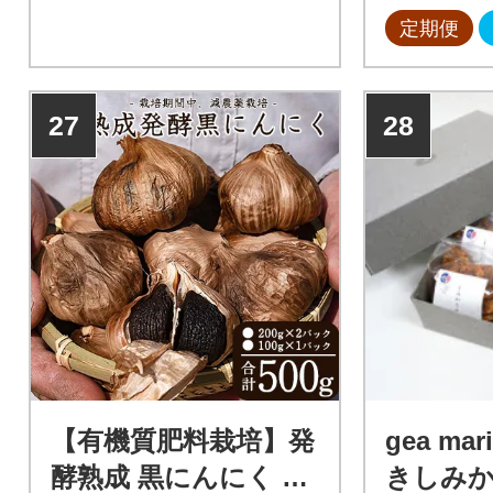
定期便
27
28
【有機質肥料栽培】発
gea ma
酵熟成 黒にんにく 50
きしみか