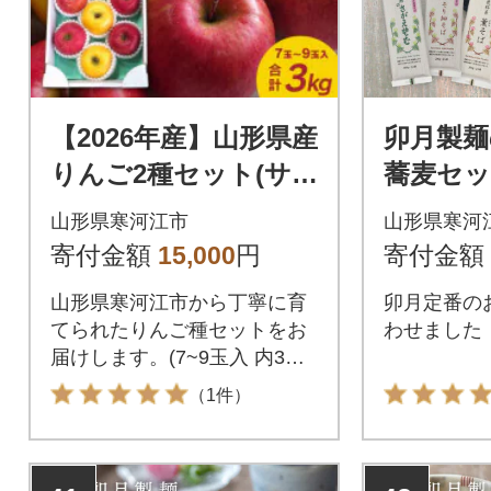
【2026年産】山形県産
卯月製
りんご2種セット(サ
蕎麦セット
ンふじ シナノゴール
Z001
山形県寒河江市
山形県寒河
ド) 3kg
寄付金額
15,000
円
寄付金額
山形県寒河江市から丁寧に育
卯月定番の
てられたりんご種セットをお
わせました
届けします。(7~9玉入 内3玉
シナノゴールド)
（1件）