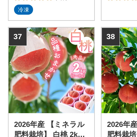
冷凍
37
38
2026年産 【ミネラル
2026年
肥料栽培】 白桃 2kg
肥料栽培