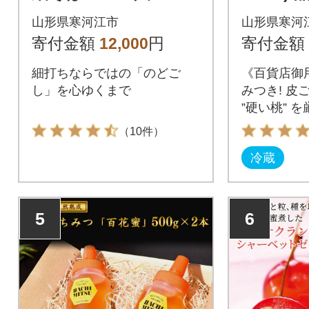
12-F-UZ002
秀品 20
山形県寒河江市
山形県寒河
寄付金額
12,000
円
寄付金額
細打ちならではの「のどご
《百貨店御
し」を心ゆくまで
みつき! 皮
”硬い桃” を
（10件）
冷蔵
5
6