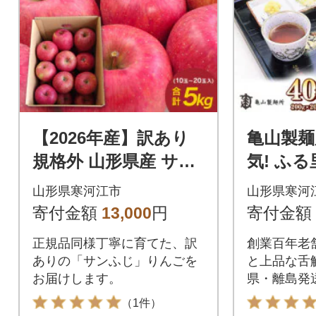
【2026年産】訳あり
亀山製麺
規格外 山形県産 サン
気! ふ
ふじ りんご 5kg (10
寺 40人前
山形県寒河江市
山形県寒河
～20玉入)
-F43
寄付金額
13,000
円
寄付金額
正規品同様丁寧に育てた、訳
創業百年老
ありの「サンふじ」りんごを
と上品な舌
お届けします。
県・離島発
（1件）