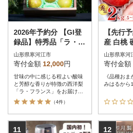
2026年予約分 【GI登
【先行予
録品】特秀品「ラ・フ
産 白桃
ランス」3kg 化粧箱入
2kg (5
山形県寒河江市
山形県寒河
り(7～12玉)
まかせ 
寄付金額
12,000
円
寄付金額
甘味の中に感じる程よい酸味
《品種おま
と芳醇な香りが特徴の西洋梨
みはるから1
「ラ・フランス」をお届けし
ます。(離島発送可)
（4件）
11
12