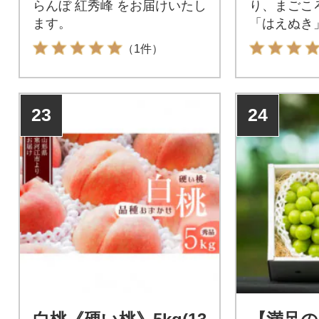
らんぼ 紅秀峰 をお届けいたし
り、まごこ
ます。
「はえぬき
でお届け!
（1件）
23
24