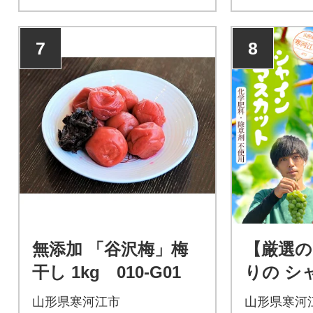
7
8
無添加 「谷沢梅」梅
【厳選の
干し 1kg 010-G01
りの シ
ット 60
山形県寒河江市
山形県寒河