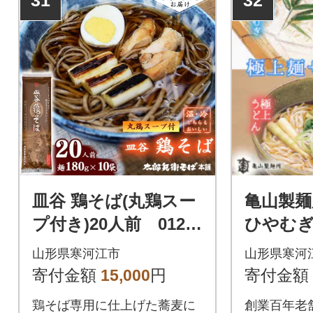
皿谷 鶏そば(丸鶏スー
亀山製麺
プ付き)20人前 012-F
ひやむぎ
39
前(20束) 
山形県寒河江市
山形県寒河
寄付金額
15,000
円
寄付金額
鶏そば専用に仕上げた蕎麦に
創業百年老