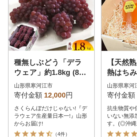
種無しぶどう「デラ
【天然熟
ウェア」約1.8kg (8～
熱はちみつ
16房) 2026年産 秀品
《抗生物
山形県寒河江市
山形県寒河
使用》 0
寄付金額
12,000
円
寄付金額
さくらんぼだけじゃない!『デ
抗生物質や
ラウェア生産量日本一!』山形
いない無添
からお届け!
す。(◎沖縄
（4件）