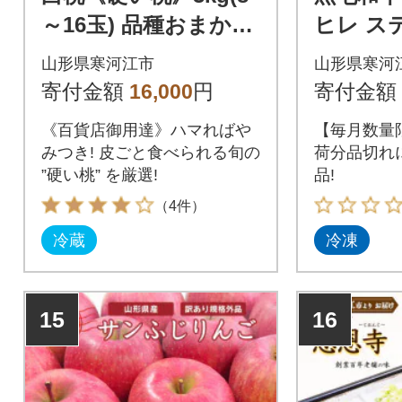
～16玉) 品種おまかせ
ヒレ ステ
秀品 2026年産
50g×2
山形県寒河江市
山形県寒河
にはた
寄付金額
16,000
円
寄付金額
ヒレ肉》
《百貨店御用達》ハマればや
【毎月数量
みつき! 皮ごと食べられる旬の
荷分品切れ
”硬い桃” を厳選!
品!
（4件）
冷蔵
冷凍
15
16