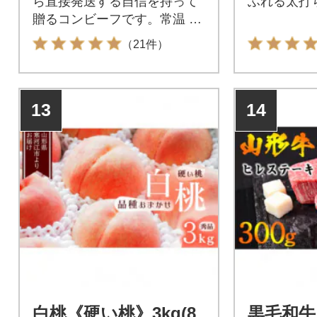
ら直接発送する自信を持って
ふれる太打
贈るコンビーフです。常温 長
期保存 備蓄 時短。
（21件）
13
14
白桃《硬い桃》3kg(8
黒毛和牛