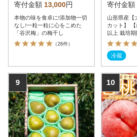
産 9月
寄付金額
13,000
円
寄付金額
順次発送
本物の味を食卓に!添加物一切
山形県産【
なし!一粒一粒に心をこめた
カット】 【
「谷沢梅」の梅干し
以上 栽培
草剤不使用
（26件）
冷蔵
9
10