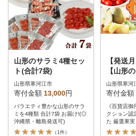
山形のサラミ4種セッ
【発送月
ト(合計7袋)
【山形の
福の6回
山形県寒河江市
山形県寒河
期便 ～陽
寄付金額
13,000
円
寄付金額
バラエティ豊かな山形のサラ
《百貨店御
ミを4種類 合計7袋 お届け!(◎
クション認
沖縄県・離島発送可)
た 厳選果実
（1件）