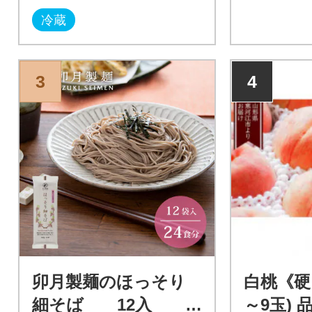
冷蔵
3
4
卯月製麺のほっそり
白桃《硬い
細そば 12入 0
～9玉)