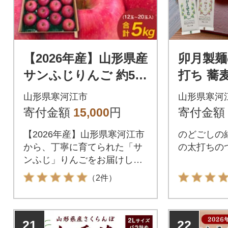
【2026年産】山形県産
卯月製麺
サンふじりんご 約5k
打ち 蕎
g (12～20玉入り)
Aセット 0
山形県寒河江市
山形県寒河
6
寄付金額
15,000
円
寄付金額
【2026年産】山形県寒河江市
のどごしの
から、丁寧に育てられた「サ
の太打ちの
ンふじ」りんごをお届けしま
す。
（2件）
21
22