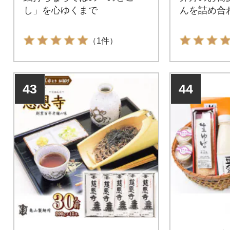
し」を心ゆくまで
んを詰め合
（1件）
43
44