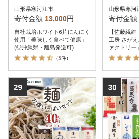
0g 010-G19
メラン
山形県寒河江市
山形県寒河
ロマージュ
寄付金額
13,000
円
寄付金額
自社栽培ホワイト6片にんにく
【佐藤繊維
使用「美味しく食べて健康」
工房 さが
(◎沖縄県・離島発送可)
ァクトリー
逸品
（5件）
29
30