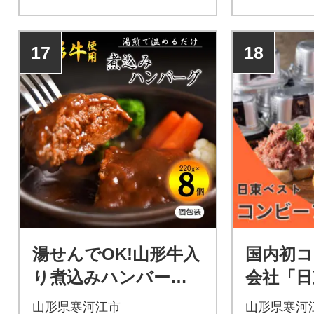
17
18
湯せんでOK!山形牛入
国内初コ
り煮込みハンバーグ(2
会社「日
20g×8個) 015-D06
コンビー
山形県寒河江市
山形県寒河