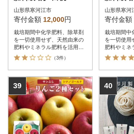
秀品 品種おまかせ (5
桃 2kg
山形県寒河江市
山形県寒河
～9玉) 山形県産
かせ (5
寄付金額
12,000
円
寄付金額
産
栽培期間中化学肥料、除草剤
栽培期間中
を一切使用せず、天然由来の
を一切使用
肥料やミネラル肥料を活用し
肥料やミネ
た人や環境に優しい生産
た人や環境
（3件）
39
40