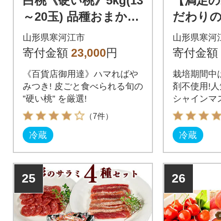
白桃《硬い桃》5kg(13
【満足の
～20玉) 品種おまかせ
だわり
秀品 2026年産
スカット 
山形県寒河江市
山形県寒河
形県産 01
寄付金額
23,000
円
寄付金額
《百貨店御用達》ハマればや
栽培期間中
みつき! 皮ごと食べられる旬の
剤不使用!
”硬い桃” を厳選!
シャインマ
（7件）
冷蔵
冷蔵
25
26