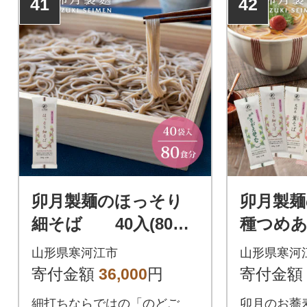
41
42
卯月製麺のほっそり
卯月製麺
細そば 40入(80食)
種つめあ
036-F-UZ013
F-UZ008
山形県寒河江市
山形県寒河
寄付金額
36,000
円
寄付金額
細打ちならではの「のどご
卯月のお蕎