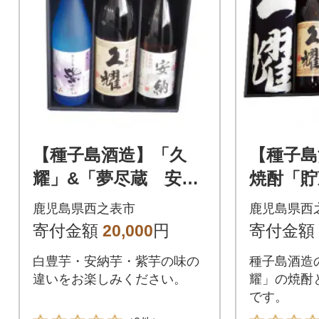
【種子島酒造】「久
【種子島
耀」&「夢尽蔵 安
焼酎「貯
納」&「紫(ゆかり)」
耀」(25度
鹿児島県西之表市
鹿児島県西
(25度) 飲み比べセッ
「久耀前
寄付金額
20,000
円
寄付金額
ト
白豊芋・安納芋・紫芋の味の
種子島酒造
違いをお楽しみください。
耀」の焼酎
です。