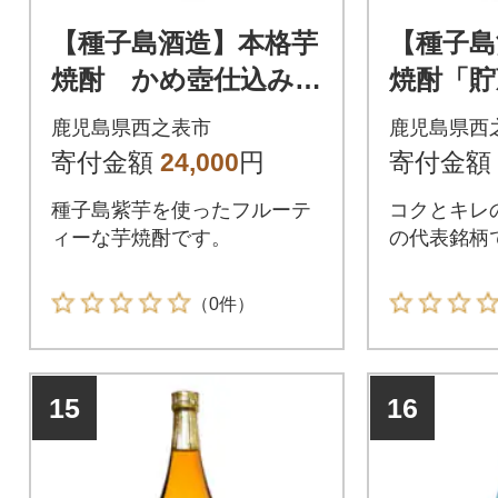
【種子島酒造】本格芋
【種子島
焼酎 かめ壺仕込み
焼酎「貯
「紫(ゆかり)」(25度)
耀」(25度
鹿児島県西之表市
鹿児島県西
1.8L×2本セット
本セッ
寄付金額
24,000
円
寄付金額
種子島紫芋を使ったフルーテ
コクとキレ
ィーな芋焼酎です。
の代表銘柄
（0件）
15
16