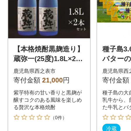
【本格焼酎黒麹造り】
種子島3
蔵弥一(25度)1.8L×2本
バターの
セット
鹿児島県西之表市
鹿児島県西
寄付金額
21,000
円
寄付金額
紫芋特有の甘い香りと黒麹が
種子島の大
醸すコクのある風味を楽しめ
乳牛から、
る贅沢な本格焼酎
た牛乳とバ
賞味くださ
（0件）
冷蔵