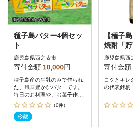
種子島バター4個セッ
【種子島
ト
焼酎「貯
耀」(25度
鹿児島県西之表市
鹿児島県西
セット
寄付金額
10,000
円
寄付金額
種子島産の生乳のみで作られ
コクとキレ
た、風味豊かなバターです。
の代表銘柄
毎日のお料理や、お菓子作り
に是非どうぞ!
（0件）
冷蔵