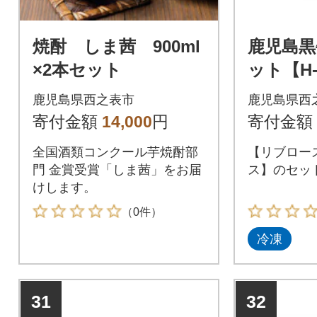
焼酎 しま茜 900ml
鹿児島黒
×2本セット
ット【H-
市)
鹿児島県西之表市
鹿児島県西
寄付金額
14,000
円
寄付金額
全国酒類コンクール芋焼酎部
【リブロー
門 金賞受賞「しま茜」をお届
ス】のセッ
けします。
（0件）
冷凍
31
32