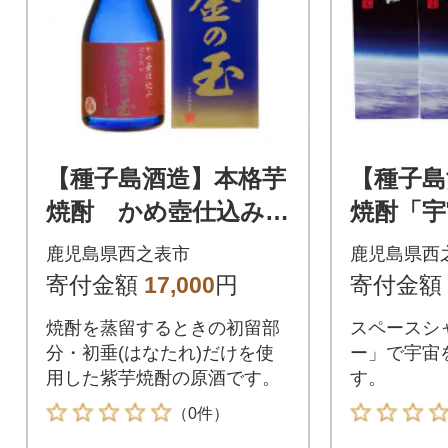
【種子島酒造】本格芋
【種子島
焼酎 かめ壺仕込み
焼酎「宇
「はなたれ 紫金の
耀」(25度
鹿児島県西之表市
鹿児島県西
玉」(44.9度) 300ml×
本セッ
寄付金額
17,000
円
寄付金額
2本セット
焼酎を蒸留するときの初留部
スペースシ
分・初垂(はなたれ)だけを使
ー」で宇宙
用した紫芋焼酎の原酒です。
す。
（0件）