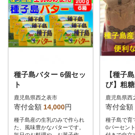
種子島バター 6個セッ
【種子島
ト
び】粗糖
ト
鹿児島県西之表市
鹿児島県西
寄付金額
14,000
円
寄付金額
種子島産の生乳のみで作られ
種子島で育
た、風味豊かなバターです。
0パーセン
毎日のお料理や、お菓子作り
付きで自立