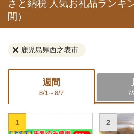
さと納税 人気お礼品ランキ
間）
鹿児島県西之表市
週間
8/1～8/7
7
1
2