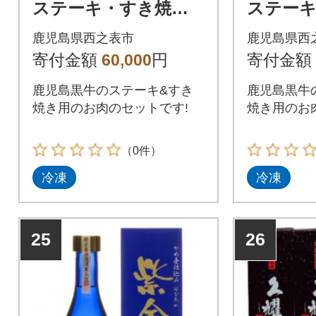
ステーキ・すき焼き
ステー
セット【E-301】(西之
セット【E
鹿児島県西之表市
鹿児島県西
表市)
表市)
寄付金額
60,000
円
寄付金額
鹿児島黒牛のステーキ&すき
鹿児島黒牛
焼き用のお肉のセットです!
焼き用のお
（0件）
冷凍
冷凍
25
26