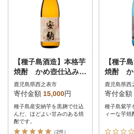
【種子島酒造】本格芋
【種子島
焼酎 かめ壺仕込み
焼酎 か
「夢尽蔵 安納」(25
「紫(ゆ
鹿児島県西之表市
鹿児島県西
度) 720ml×2本セッ
がやき」(
寄付金額
15,000
円
寄付金額
ト
×2本セ
種子島産安納芋を黒麹で仕込
種子島紫芋
んだ、ほどよい甘みのある焼
ィーな芋焼
酎です。
（2件）