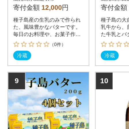
寄付金額
12,000
円
寄付金額
種子島産の生乳のみで作られ
種子島の大
た、風味豊かなバターです。
乳牛から、
毎日のお料理や、お菓子作り
た牛乳とバ
に是非どうぞ!
賞味くださ
（0件）
冷蔵
冷蔵
9
10