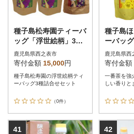
種子島松寿園ティーバ
種子島
ッグ「浮世絵柄」3種
ーバッグ
詰め合わせ6袋セット
鹿児島県西之表市
鹿児島県西
寄付金額
15,000
円
寄付金額
種子島松寿園の浮世絵柄ティ
一番茶を強
ーバッグ3種詰合せセット
しい香りと
（0件）
41
42