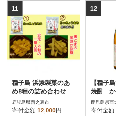
11
12
種子島 浜添製菓のあ
【種子島
め8種の詰め合わせ
焼酎 か
「夢尽蔵
鹿児島県西之表市
鹿児島県西
度) 1.
寄付金額
12,000
円
寄付金額