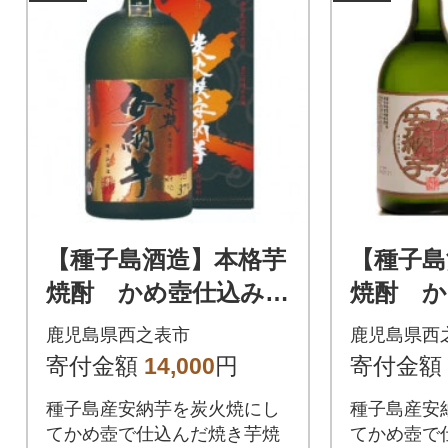
【種子島酒造】本格芋
【種子島
焼酎 かめ壺仕込み
焼酎 か
「炭火焼安納芋 原
「炭火焼
鹿児島県西之表市
鹿児島県西
酒」(37度) 720ml×1
度) 720
寄付金額
14,000
円
寄付金額
本
種子島産安納芋を炭火焼にし
種子島産安
てかめ壺で仕込んだ焼き芋焼
てかめ壺で