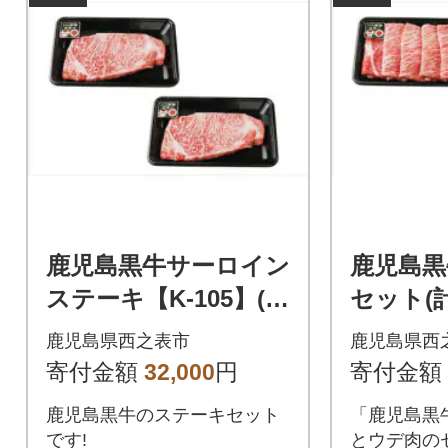
鹿児島黒牛サーロイン
鹿児島黒
ステーキ【K-105】(西
セット(計6
之表市)
1】(西之
鹿児島県西之表市
鹿児島県西
寄付金額
32,000
円
寄付金額
鹿児島黒牛のステーキセット
「鹿児島黒
です!
とウデ肉の