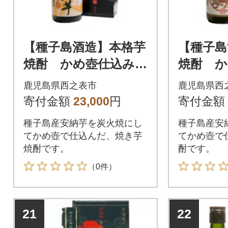
【種子島酒造】本格芋
【種子島
焼酎 かめ壺仕込み
焼酎 か
「炭火焼安納芋 原
「炭火焼
鹿児島県西之表市
鹿児島県西
酒」(37度) 1.8L×1本
度) 1.8
寄付金額
23,000
円
寄付金額
種子島産安納芋を炭火焼にし
種子島産安
てかめ壺で仕込んだ、焼き芋
てかめ壺で
焼酎です。
酎です。
（0件）
21
22