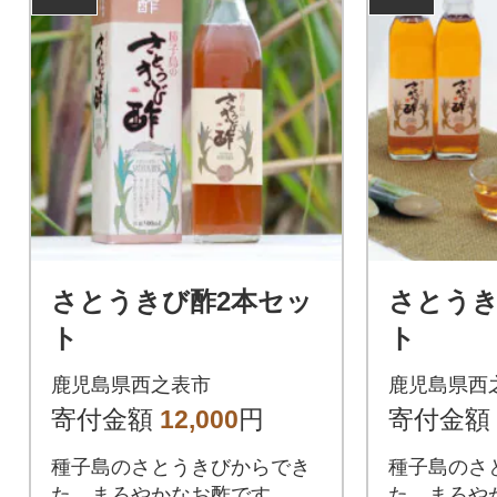
さとうきび酢2本セッ
さとうき
ト
ト
鹿児島県西之表市
鹿児島県西
寄付金額
12,000
円
寄付金額
種子島のさとうきびからでき
種子島のさ
た、まろやかなお酢です。
た、まろや