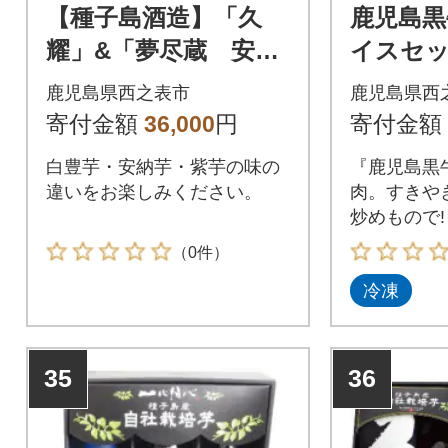
【種子島酒造】「久
鹿児島黒
耀」&「夢尽蔵 安
イスセット
納」&「紫(ゆかり)」
【D-35
鹿児島県西之表市
鹿児島県西
(25度) 1.8L×3本のみ
寄付金額
36,000
円
寄付金額
比べセット
白豊芋・安納芋・紫芋の味の
『鹿児島黒
違いをお楽しみください。
肉。すきや
炒めもので!
（0件）
冷凍
35
36