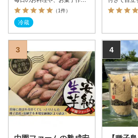
に是非どうぞ!
ク入り。
（1件）
冷蔵
3
4