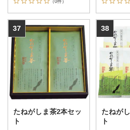
（0件）
37
38
たねがしま茶2本セッ
たねがし
ト
ト