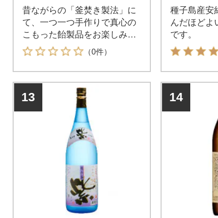
昔ながらの「釜焚き製法」に
種子島産安
て、一つ一つ手作りで真心の
んだほどよ
こもった飴製品をお楽しみく
です。
ださい。
（0件）
13
14