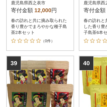
鹿児島県西之表市
鹿児島県西
寄付金額
12,000
円
寄付金額
春の訪れと共に摘み取られた
春の訪れと
香り豊かでまろやかな種子島
した香り豊
茶2本セット
子島茶6本
（0件）
39
40