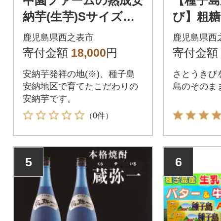
中園ファームの熟成安
【種子島
納芋(生芋)Sサイズ 1
び】粗糖
0kg
ト
鹿児島県西之表市
鹿児島県西
寄付金額
18,000
円
寄付金額
安納芋発祥の地(※)、種子島
さとうきび
安納地区で育てたこだわりの
島のそのま
安納芋です。
（0件）
5
6