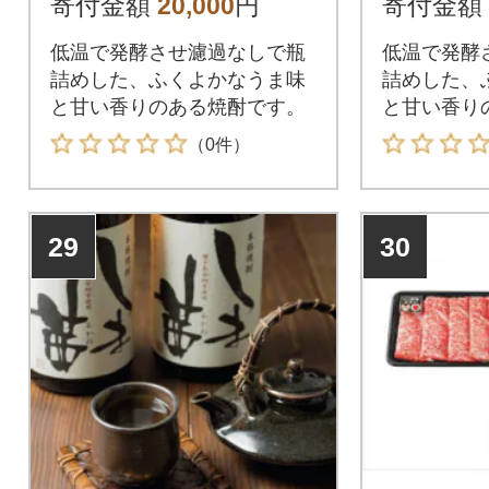
寄付金額
20,000
円
寄付金額
低温で発酵させ濾過なしで瓶
低温で発酵
詰めした、ふくよかなうま味
詰めした、
と甘い香りのある焼酎です。
と甘い香り
（0件）
29
30