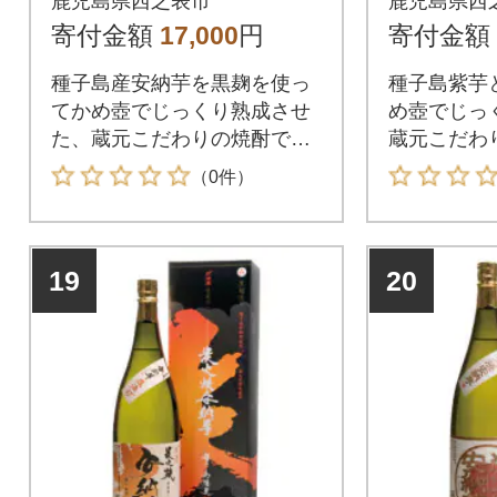
鹿児島県西之表市
鹿児島県西
5度) 720ml×1本
ml×1本
寄付金額
17,000
円
寄付金額
種子島産安納芋を黒麹を使っ
種子島紫芋
てかめ壺でじっくり熟成させ
め壺でじっ
た、蔵元こだわりの焼酎で
蔵元こだわ
す。
（0件）
19
20