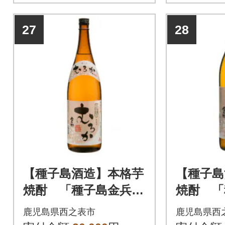
27
28
【種子島酒造】本格芋
【種子島
焼酎 「種子島金兵衛
焼酎 「
むろか」(25度) 1.8L
むろか」(
鹿児島県西之表市
鹿児島県西
×2本セット
ml×2本