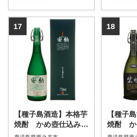
17
18
【種子島酒造】本格芋
【種子島
焼酎 かめ壺仕込み
焼酎 か
「黒麹造り 安納」(2
「紫極」(