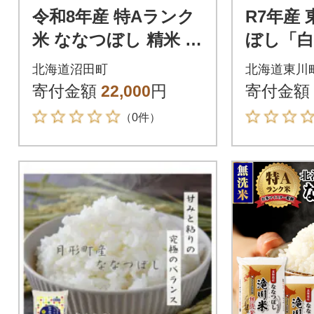
令和8年産 特Aランク
R7年産
米 ななつぼし 精米 10
ぼし「白米
kg(5kg×2袋)【8月発
中旬より発
北海道沼田町
北海道東川
送】 nr-2086
001-r7】
寄付金額
22,000
円
寄付金額
（0件）