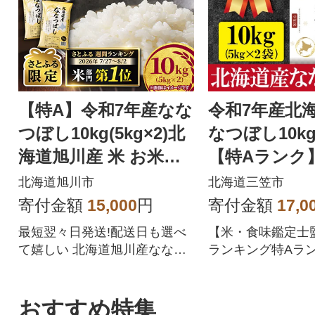
【特A】令和7年産なな
令和7年産北
つぼし10kg(5kg×2)北
なつぼし10kg(
海道旭川産 米 お米
【特Aランク
【さとふる限定】_059
日発送【1606
北海道旭川市
北海道三笠市
57
寄付金額
15,000
円
寄付金額
17,0
最短翌々日発送!配送日も選べ
【米・食味鑑定士
て嬉しい 北海道旭川産ななつ
ランキング特Aラン
ぼしをぜひご賞味ください
なつぼし精米10kg
おすすめ特集