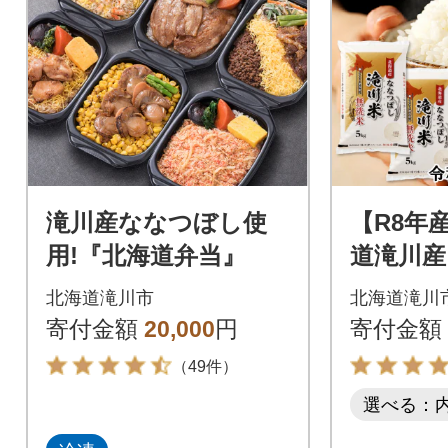
滝川産ななつぼし使
【R8年
用!『北海道弁当』
道滝川産
無洗米 1
北海道滝川市
北海道滝川
スター 
寄付金額
20,000
円
寄付金額
（49件）
選べる：