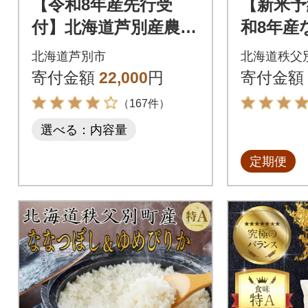
【令和8年産先行受
【新米予
付】北海道芦別産農家
和8年産
直送ななつぼし 10k
期便40kg
北海道芦別市
北海道秩父
g(5kg×2袋)
回)【R8U
寄付金額
22,000
円
寄付金額
（167件）
選べる：内容量
定期便