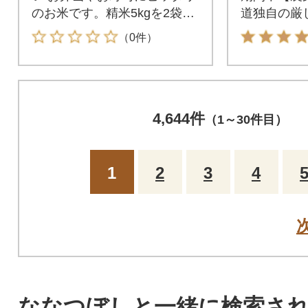
のお米です。精米5kgを2袋お
道独自の厳し
届けします!
an」認定
（0件）
竜町からお
4,644件
（1～30件目）
1
2
3
4
ななつぼしと一緒に検索さ