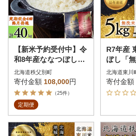
【新米予約受付中】令
R7年産
和8年産ななつぼし&
ぼし「無洗
ゆめぴりか定期便40k
月中旬よ
北海道秩父別町
北海道東川
g(隔月)【R8UD-01】
5-002-r
寄付金額
108,000
円
寄付金額
（25件）
定期便