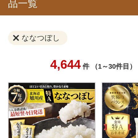
品一覧
ななつぼし
4,644
件 （1～30件目）