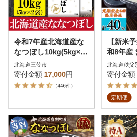
令和7年産北海道産な
【新米予
なつぼし10kg(5kg×2)
和8年産
【特Aランク】最短翌
ぼし定期便
北海道三笠市
北海道秩父
日発送【1606018】
発送)【R
寄付金額
17,000
円
寄付金額
（446件）
定期便