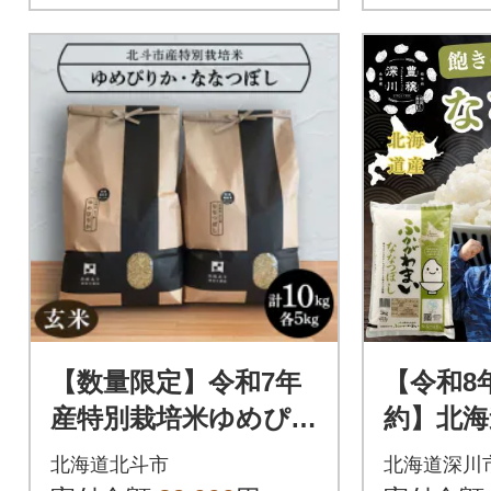
【数量限定】令和7年
【令和8
産特別栽培米ゆめぴり
約】北海
か・ななつぼし(玄米)
つぼし5k
北海道北斗市
北海道深川
各5kg(合計10kg)セッ
新米 お