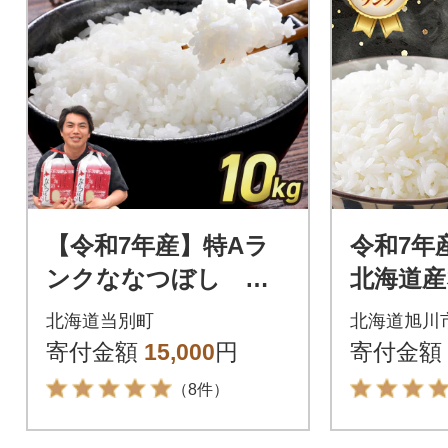
【令和7年産】特Aラ
令和7年
ンクななつぼし 単
北海道産
一農家の美味しいお米
75kg×
北海道当別町
北海道旭川
10kg_tb15-002
め お米 
寄付金額
15,000
円
寄付金額
（8件）