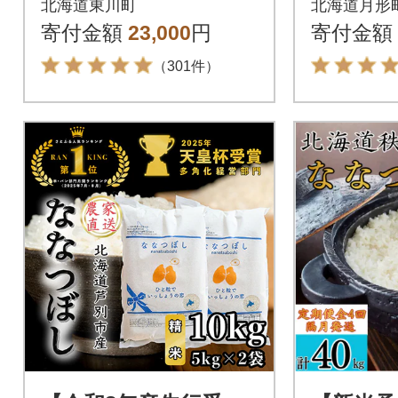
北海道東川町
北海道月形
g(5kg
寄付金額
23,000
円
寄付金額
得 新米
（301件）