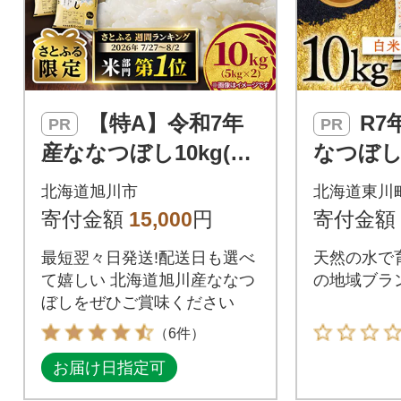
【特A】令和7年
R7年産 東川米な
PR
PR
産ななつぼし10kg(5k
なつぼし
g×2)北海道旭川産 米
g(9月中
北海道旭川市
北海道東川
お米【さとふる限
【210010
寄付金額
15,000
円
寄付金額
定】_05957
最短翌々日発送!配送日も選べ
天然の水で
て嬉しい 北海道旭川産ななつ
の地域ブラ
ぼしをぜひご賞味ください
（6件）
お届け日指定可