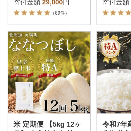
寄付金額
29,000
円
寄付金額
ト
（89件）
米 定期便 【5kg 12ヶ
令和7年