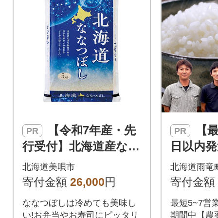
【令和7年産・先
【最短5～7営業
PR
PR
行受付】北海道産なな
日以内発
つぼし 精米 5kg×2(合
北海道産
北海道美唄市
北海道雨竜
計10kg)
【特Aラ
寄付金額
26,000
円
寄付金額
0kg(5kg
ななつぼしは冷めても美味し
最短5~7営
い!お弁当やお寿司にピッタリ
期間中【農