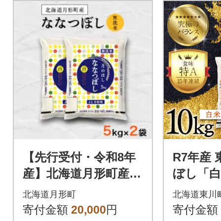
【先行受付・令和8年
R7年産
産】北海道月形町産な
ぼし「白米
なつぼし「無洗米」1
月中旬よ
北海道月形町
北海道東川
0kg(5kg×2)特Aランク
01006-r
寄付金額
20,000
円
寄付金額