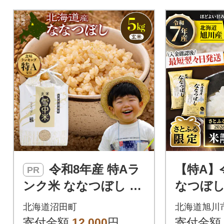
令和8年産 特Aラ
【特A】
PR
ンク米 ななつぼし 玄
なつぼし10
米 5kg(5kg×1袋)【8月
北海道旭
北海道沼田町
北海道旭川
発送】nr-2152
【さとふ
寄付金額
12,000
円
寄付金額