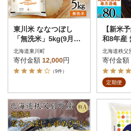
東川米 ななつぼし
【新米予
「無洗米」5kg(9月末
和8年産
発送)【n005-002-r7】
ぼし定期便
北海道東川町
北海道秩父
発送)【R
寄付金額
12,000
円
寄付金額
（9件）
定期便