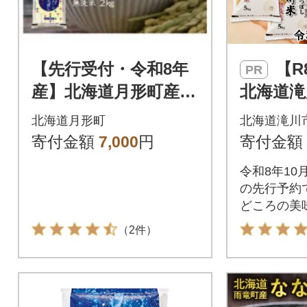
【先行受付・令和8年
【R8年産】特A
PR
産】北海道月形町産な
北海道滝
なつぼし「無洗米」2
ぼし無洗米
北海道月形町
北海道滝川
kg 特Aランク16年連
マイスタ
寄付金額
7,000
円
寄付金額
続獲得
米
令和8年10
の先行予約
どころの美
けします!
（2件）