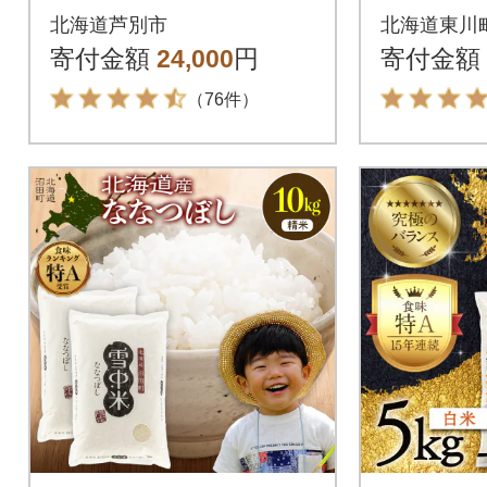
直送のゆめぴりか5kg
送)【210
北海道芦別市
北海道東川
&ななつぼし5kg(計10
寄付金額
24,000
円
寄付金額
kg)
（76件）