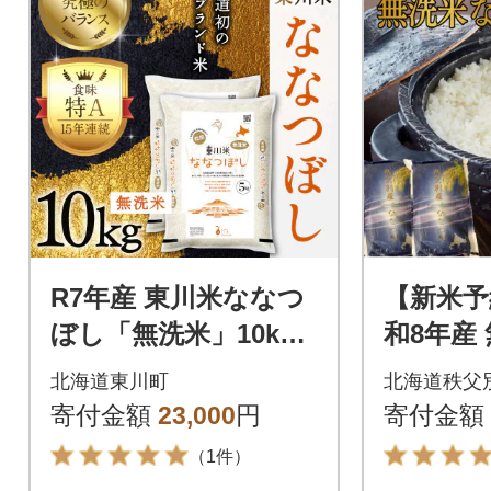
R7年産 東川米ななつ
【新米予
ぼし「無洗米」10kg
和8年産
(9月中旬より発送)【2
ぼし(10k
北海道東川町
北海道秩父
1001007-r7】
寄付金額
23,000
円
寄付金額
（1件）