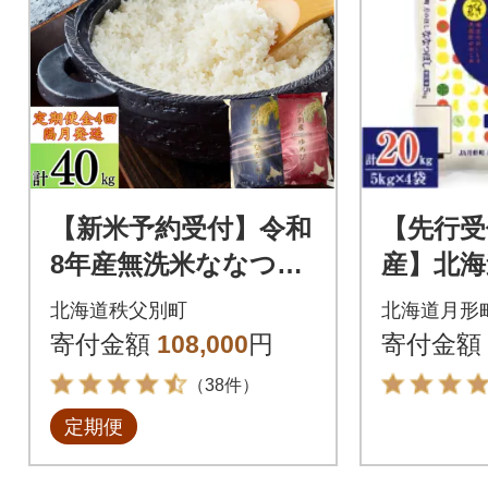
【新米予約受付】令和
【先行受
8年産無洗米ななつぼ
産】北海
し&無洗米ゆめぴりか
なつぼし
北海道秩父別町
北海道月形
定期便40kg(隔月)【R8
0kg(5k
寄付金額
108,000
円
寄付金額
UD-20】
獲得 新
（38件）
定期便