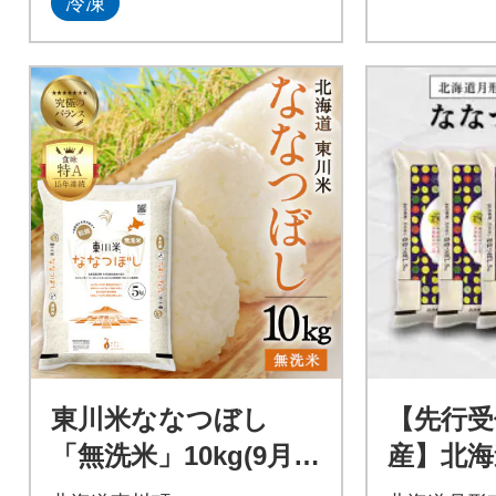
冷凍
東川米ななつぼし
【先行受
「無洗米」10kg(9月末
産】北海
発送)【21001007-r7】
なつぼし