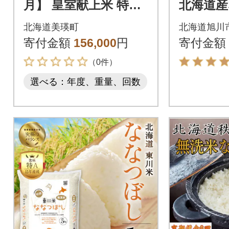
月】 皇室献上米 特A
北海道産
ななつぼし 【先行予
kg×3 
北海道美瑛町
北海道旭川
約 令和8年産】 お米
00405
寄付金額
156,000
円
寄付金額
（0件）
選べる：年度、重量、回数