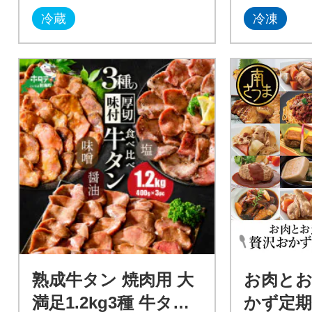
冷蔵
冷凍
熟成牛タン 焼肉用 大
お肉と
満足1.2kg3種 牛タン
かず定期便