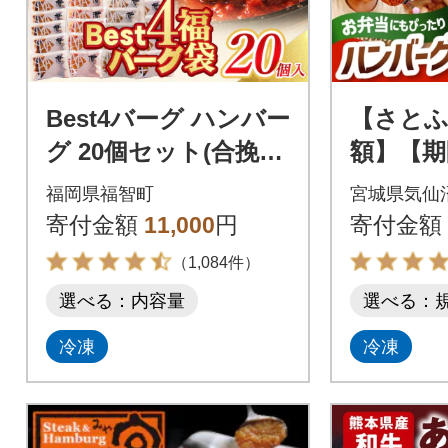
Best4バーグ ハンバー
【さとふ
グ 20個セット(合挽4
額】【期
種 各5個)
ジで簡単
福岡県福智町
宮城県気仙
50個 3kg
寄付金額
11,000
円
寄付金額
（1,084件）
選べる：内容量
選べる：
冷凍
冷凍