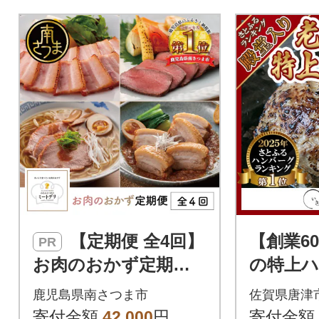
【定期便 全4回】
【創業6
PR
お肉のおかず定期便
の特上ハ
[みなみさつまのミー
個
鹿児島県南さつま市
佐賀県唐津
トデリ]
寄付金額
42,000
円
寄付金額