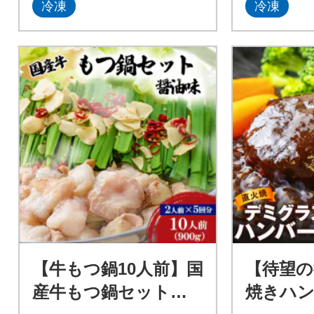
冷凍
冷凍
【牛もつ鍋10人前】国
【待望の
産牛もつ鍋セット
焼きハン