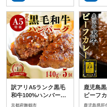
訳アリA5ランク黒毛
鹿児島黒
和牛100%ハンバーグ
ビーフカレ
【5個】
0P) A9
京都府舞鶴市
鹿児島県肝