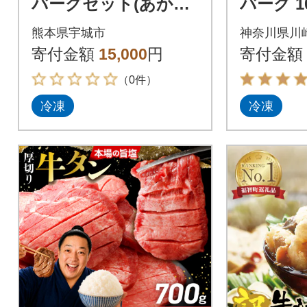
バーグセット(あか牛
バーグ 
ハンバーグ120g×6個)
グ 肉 食
熊本県宇城市
神奈川県川
(宇城市)
分け タ
寄付金額
15,000
円
寄付金額
め
（0件）
冷凍
冷凍