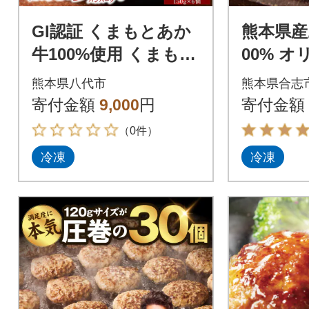
GI認証 くまもとあか
熊本県産
牛100%使用 くまもと
00% 
あか牛ハンバーグ 150
バーグ 1
熊本県八代市
熊本県合志
g×6個_229-6705
利な個包
寄付金額
9,000
円
寄付金額
（0件）
冷凍
冷凍