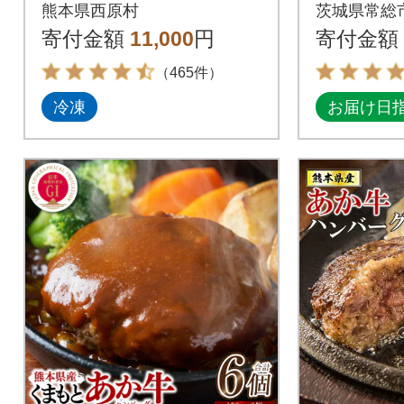
醤油味 (2人前×5回
グラスソー
熊本県西原村
茨城県常総
分)
個入り
寄付金額
11,000
円
寄付金額
（465件）
冷凍
お届け日