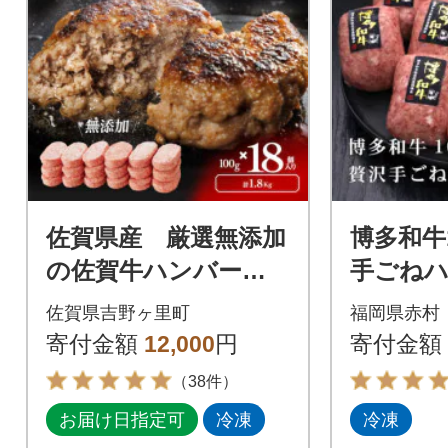
佐賀県産 厳選無添加
博多和牛
の佐賀牛ハンバーグ(1
手ごねハ
00g×18個入り 計1.8
50g×10
佐賀県吉野ヶ里町
福岡県赤村
kg)(吉野ケ里町)
寄付金額
12,000
円
寄付金額
（38件）
お届け日指定可
冷凍
冷凍