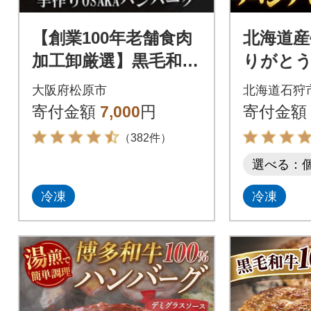
【創業100年老舗食肉
北海道産
加工卸厳選】黒毛和牛
りがとう
100%手作りOSAKAハ
4個 解
大阪府松原市
北海道石狩
ンバーグ150g×5個
ける!
寄付金額
7,000
円
寄付金額
（382件）
選べる：
冷凍
冷凍