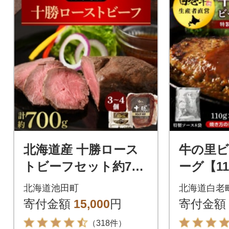
北海道産 十勝ロース
牛の里
トビーフセット約700
ーグ【11
g 無添加 小分け 国産
製ソース
北海道池田町
北海道白老
【A011-11-1】
合せ
寄付金額
15,000
円
寄付金額
（318件）