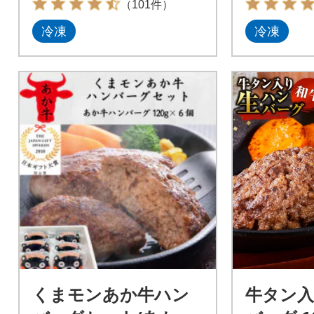
（101件）
冷凍
冷凍
くまモンあか牛ハン
牛タン入