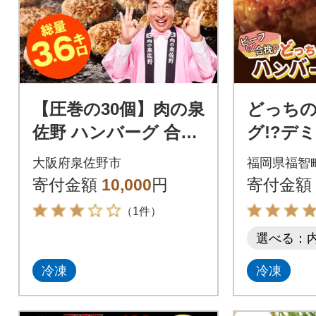
【圧巻の30個】肉の泉
どっち
佐野 ハンバーグ 合計
グ!?デ
3.6kg 黒毛和牛×なに
ス20個
大阪府泉佐野市
福岡県福智
わポーク入り
寄付金額
10,000
円
寄付金額
（1件）
選べる：
冷凍
冷凍