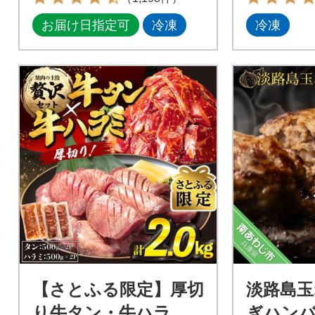
お届け日指定可
冷凍
冷凍
【さとふる限定】厚切
淡路島玉
り牛タン・牛ハラ
ぎハンバー