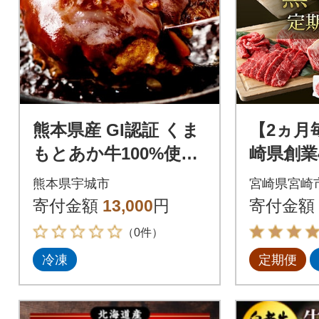
熊本県産 GI認証 くま
【2ヵ月
もとあか牛100%使用
崎県創業
くまもとあか牛ハン
宮崎県黒
熊本県宇城市
宮崎県宮崎
バーグ 150g×6(宇城
23kg)全
寄付金額
13,000
円
寄付金額
市)
（0件）
冷凍
定期便