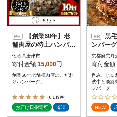
【創業60年】老
黒毛和牛入りハ
PR
PR
舗肉屋の特上ハンバー
ンバーグ 2
グ10個
kg 丹波
佐賀県唐津市
京都府京丹
寄付金額
15,000
円
寄付金額
創業60年老舗精肉店のこだわ
旨み、じゅ
りハンバーグ。
波牛と淡路
ンバーグ
（8,149件）
お届け日指定可
冷凍
NEW