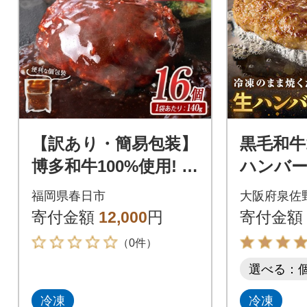
【訳あり・簡易包装】
黒毛和牛1
博多和牛100%使用! デ
ハンバーグ
ミグラス ハンバーグ
個
福岡県春日市
大阪府泉佐
(計16個) (春日市)
寄付金額
12,000
円
寄付金額
（0件）
選べる：
冷凍
冷凍