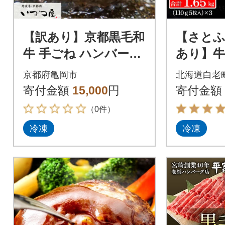
【訳あり】京都黒毛和
【さとふ
牛 手ごね ハンバーグ
あり】牛
150g×8個 京都いづつ
道白老町
京都府亀岡市
北海道白老
屋厳選
フハン
寄付金額
15,000
円
寄付金額
（0件）
冷凍
冷凍