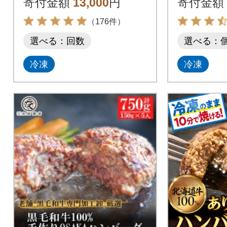
寄付金額
13,000
円
寄付金額
（176件）
選べる：回数
選べる：
冷凍
冷凍