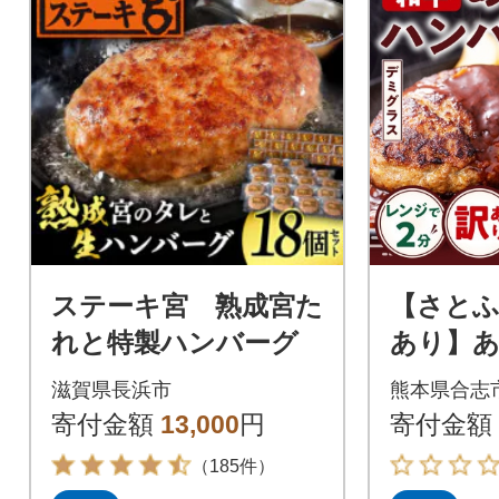
ステーキ宮 熟成宮た
【さとふ
れと特製ハンバーグ
あり】あ
ンバーグ
滋賀県長浜市
熊本県合志
個(合志市
寄付金額
13,000
円
寄付金額
（185件）