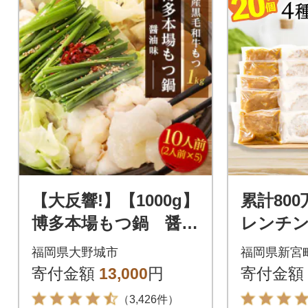
【大反響!】【1000g】
累計80
博多本場もつ鍋 醤油
レンチン
味「2人前×5回分」
ストな4
福岡県大野城市
福岡県新宮
【訳あり】
寄付金額
13,000
円
寄付金額
（3,426件）