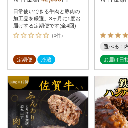
日常使いできる牛肉と豚肉の
加工品を厳選。3ヶ月に1度お
届けする定期便です(全4回)
（0件）
選べる：
定期便
冷蔵
お届け日