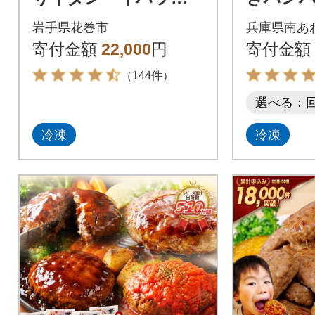
ミ 2.0kg(500g×各2
g×20個)
岩手県花巻市
兵庫県南あ
パック)
寄付金額
22,000
円
寄付金額
（144件）
選べる：
冷凍
冷凍