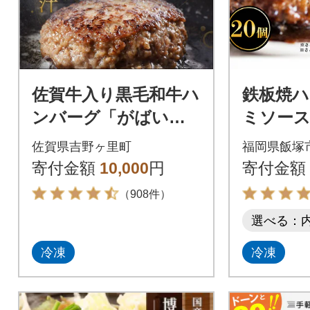
佐賀牛入り黒毛和牛ハ
鉄板焼ハ
ンバーグ「がばいば
ミソース
ーぐ」140g×12個
佐賀県吉野ヶ里町
福岡県飯塚
寄付金額
10,000
円
寄付金額
（908件）
選べる：
冷凍
冷凍