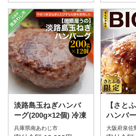
淡路島玉ねぎハンバ
【さとふ
ーグ(200g×12個) 冷凍
ハンバーグ
個 黒毛
兵庫県南あわじ市
大阪府泉佐