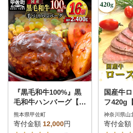
『黒毛和牛100%』黒
国産牛ロ
毛和牛ハンバーグ【1
フ420g
50g×16個】
洋わさび
熊本県甲佐町
神奈川県山
き】
寄付金額
12,000
円
寄付金額