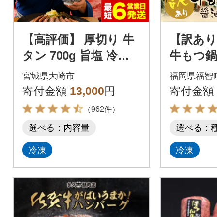
【高評価】 厚切り 牛
【訳あり
タン 700g 旨塩 冷凍
牛もつ鍋
小分け 牛たん 肉厚 仙
×5セット
宮城県大崎市
福岡県福智
台 名物 不揃い 訳あり
寄付金額
13,000
円
寄付金額
（962件）
選べる：内容量
選べる：
冷凍
冷凍