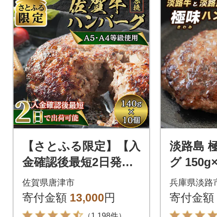
【さとふる限定】【入
淡路島 
金確認後最短2日発
グ 150g
送】佐賀牛合挽ハンバ
0% ao0
佐賀県唐津市
兵庫県淡路
ーグ140g×10個
寄付金額
13,000
円
寄付金額
（1,198件）