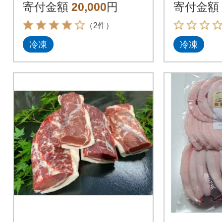
50g×2
寄付金額
20,000
円
寄付金額
ジ 120g
（2件）
冷凍
冷凍