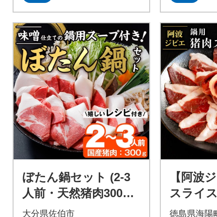
ぼたん鍋セット (2-3
【阿波ジ
人前・天然猪肉300g
スライス
+特製味噌味猪骨スー
大分県佐伯市
徳島県海陽