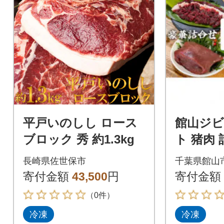
平戸いのしし ロース
館山ジビ
ブロック 秀 約1.3kg
ト 猪肉 計
長崎県佐世保市
千葉県館山
寄付金額
43,500
円
寄付金額
（0件）
冷凍
冷凍