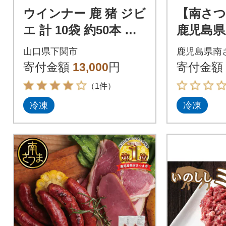
ウインナー 鹿 猪 ジビ
【南さ
エ 計 10袋 約50本 冷
鹿児島県
凍 BM113
用 500
山口県下関市
鹿児島県南
200g
寄付金額
13,000
円
寄付金額
（1件）
冷凍
冷凍