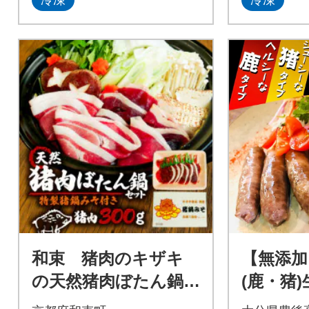
冷凍
冷凍
和束 猪肉のキザキ
【無添加
の天然猪肉ぼたん鍋
(鹿・猪
セット 猪肉300g味噌
100g×各