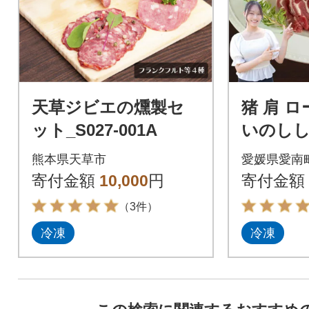
天草ジビエの燻製セ
猪 肩 ロー
ット_S027-001A
いのしし
ビエ 愛
熊本県天草市
愛媛県愛南
南ジビ
寄付金額
10,000
円
寄付金額
（3件）
冷凍
冷凍