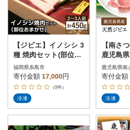
【ジビエ】イノシシ 3
【南さ
種 焼肉セット(部位お
鹿児島県
まかせ)450g 2、3人前
猪(いの
福岡県糸島市
鹿児島県南
[AUF005] ジビエ 猪
用 750g(
寄付金額
17,000
円
寄付金額
（0件）
冷凍
冷凍