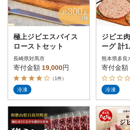
極上ジビエスパイス
ジビエ肉
ローストセット
ーグ 計1.
長崎県対馬市
熊本県多良
寄付金額
19,000
円
寄付金額
（1件）
冷凍
冷凍