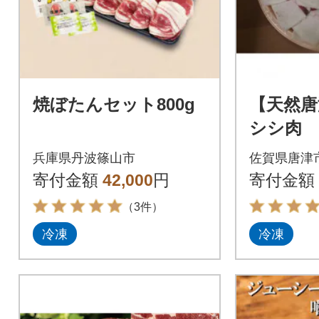
焼ぼたんセット800g
【天然唐
シシ肉
ット 1.2
兵庫県丹波篠山市
佐賀県唐津
寄付金額
42,000
円
寄付金額
（3件）
冷凍
冷凍