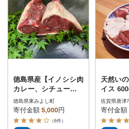
徳島県産【イノシシ肉
天然い
カレー、シチュー
イス 600
用】約300g
徳島県東みよし町
佐賀県唐津
寄付金額
5,000
円
寄付金額
（6件）