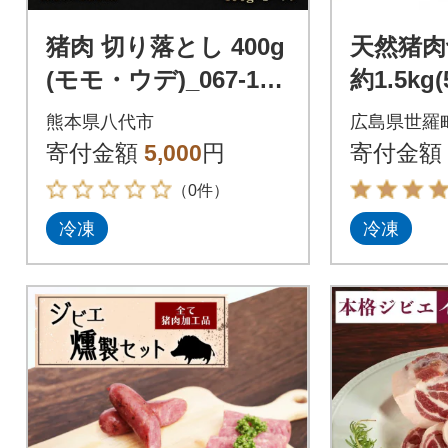
猪肉 切り落とし 400g
天然猪
(モモ・ウデ)_067-159
約1.5kg(
4-A
熊本県八代市
広島県世羅
寄付金額
5,000
円
寄付金額
（0件）
冷凍
冷凍