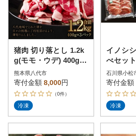
猪肉 切り落とし 1.2k
イノシシ
g(モモ・ウデ) 400g ×
べセット
3パック_067-1596-C
モ ウデ)
熊本県八代市
石川県小松
然ジビエ
寄付金額
8,000
円
寄付金額
取得で安
（0件）
冷凍
冷凍