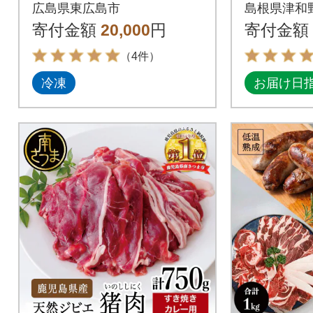
セット
ロース 
広島県東広島市
島根県津和
(250g
寄付金額
20,000
円
寄付金額
（4件）
冷凍
お届け日