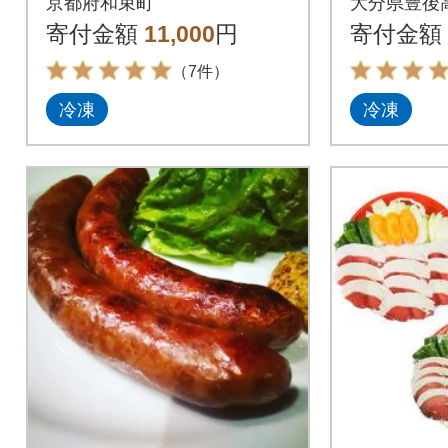
京都府和束町
大分県豊後
付
寄付金額
11,000
円
寄付金額
（7件）
冷凍
冷凍