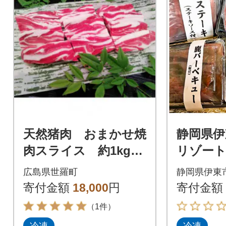
天然猪肉 おまかせ焼
静岡県伊
肉スライス 約1kg
リゾー
(約500g×2袋)
マルシ
広島県世羅町
静岡県伊東
ビエセ
寄付金額
18,000
円
寄付金額
（1件）