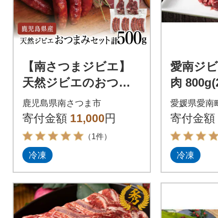
【南さつまジビエ】
愛南ジビ
天然ジビエのおつま
肉 800g
みセット5P(猪肉のハ
ク)
鹿児島県南さつま市
愛媛県愛南
ム&ソーセージ)
寄付金額
11,000
円
寄付金額
（1件）
冷凍
冷凍