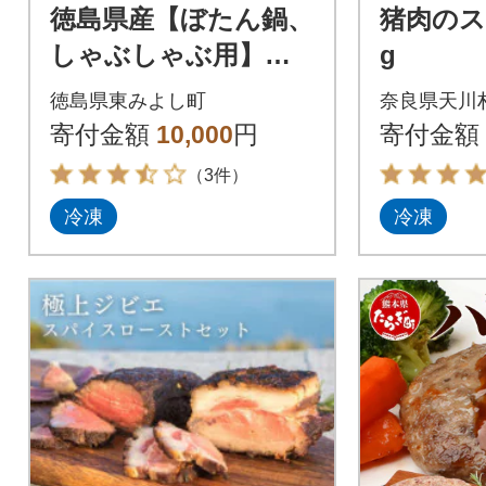
徳島県産【ぼたん鍋、
猪肉のス
しゃぶしゃぶ用】約6
g
00g
徳島県東みよし町
奈良県天川
寄付金額
10,000
円
寄付金額
（3件）
冷凍
冷凍