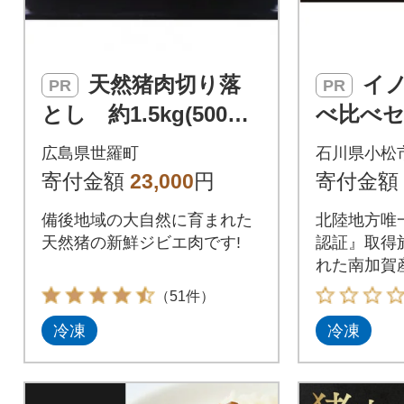
天然猪肉切り落
イノシシ肉 3種食
PR
PR
とし 約1.5kg(500g×
べ比べセ
3)
モモ ウ
広島県世羅町
石川県小松
天然ジビ
寄付金額
23,000
円
寄付金額
証取得で
備後地域の大自然に育まれた
北陸地方唯
天然猪の新鮮ジビエ肉です!
認証』取得
れた南加賀
す。
（51件）
冷凍
冷凍