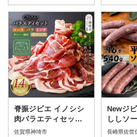
脊振ジビエ イノシシ
Newジ
肉バラエティセット
ししソ
約1.4kg(H059118)
ト 粗挽
佐賀県神埼市
長崎県佐世