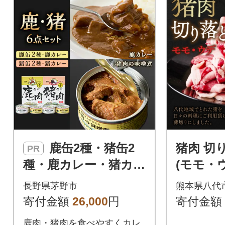
鹿缶2種・猪缶2
猪肉 切り
PR
種・鹿カレー・猪カレ
(モモ・ウデ
ー 6点セット
パック_06
長野県茅野市
熊本県八代
寄付金額
26,000
円
寄付金額
鹿肉・猪肉を食べやすくカレ