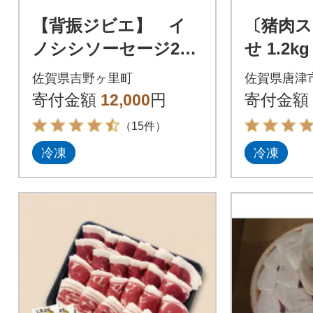
【背振ジビエ】 イ
〔猪肉ス
ノシシソーセージ20
せ 1.2kg
本
佐賀県吉野ヶ里町
佐賀県唐津
寄付金額
12,000
円
寄付金額
（15件）
冷凍
冷凍