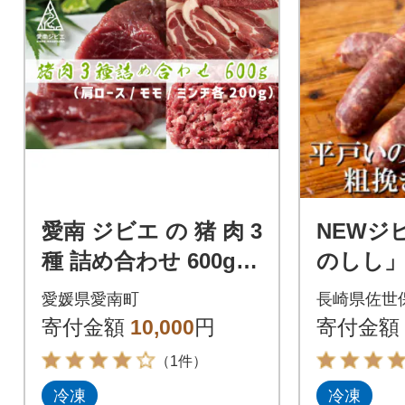
愛南 ジビエ の 猪 肉 3
NEWジ
種 詰め合わせ 600g
のしし」
肩ロース / モモ / ミン
ソーセー
愛媛県愛南町
長崎県佐世
チ 各 200g
フルト3本
寄付金額
10,000
円
寄付金額
ク
（1件）
冷凍
冷凍