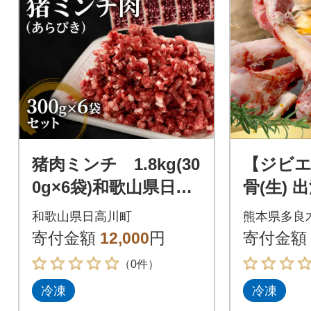
猪肉ミンチ 1.8kg(30
【ジビ
0g×6袋)和歌山県日高
骨(生) 出
川町産 ジビエ
和歌山県日高川町
熊本県多良
寄付金額
12,000
円
寄付金額
（0件）
冷凍
冷凍