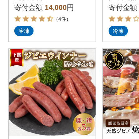
プ500cc)
寄付金額
14,000
円
寄付金額
（4件）
冷凍
冷凍