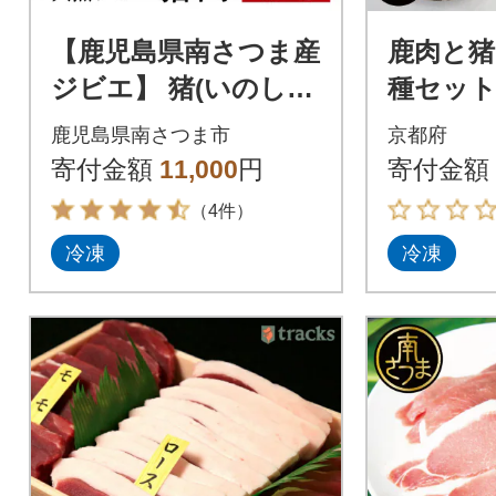
【鹿児島県南さつま産
鹿肉と猪
ジビエ】 猪(いのし
種セット
し)肉 すき焼き・カレ
ク5本、
鹿児島県南さつま市
京都府
ー用 計750g(250g×3)
300g、
寄付金額
11,000
円
寄付金額
200g)
（4件）
冷凍
冷凍