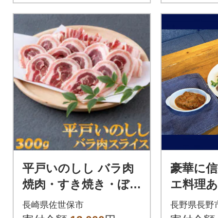
平戸いのしし バラ肉
豪華に信
焼肉・すき焼き・ぼ
エ料理
たん鍋用 スライス(30
合わせ(1
長崎県佐世保市
長野県長野
0g)