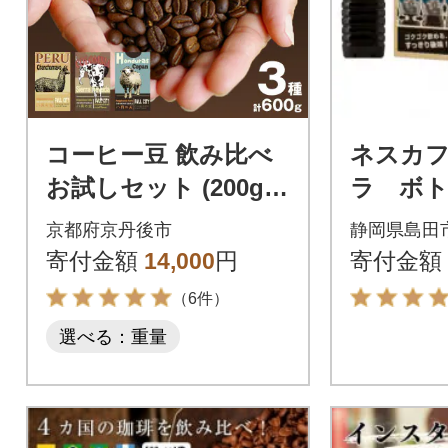
コーヒー豆 飲み比べ
ネスカ
お試しセット (200gx3
ラ ボ
種) 自家焙煎珈琲豆
無糖 90
京都府京丹後市
静岡県島田
【栽培期間中農薬不使
(24本)
寄付金額
14,000
円
寄付金額
用】
（6件）
選べる：重量