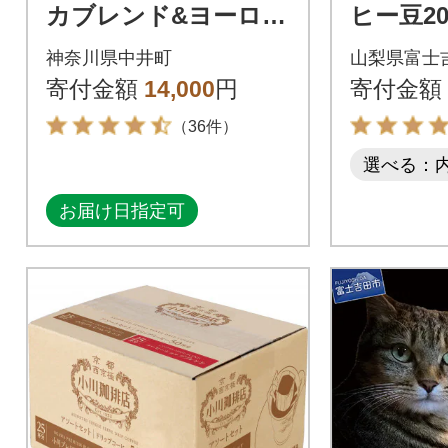
カブレンド&ヨーロピ
ヒー豆20
アンブレンドセット
g自家焙
神奈川県中井町
山梨県富士
ャルテ
寄付金額
14,000
円
寄付金額
士山の湧
（36件）
選べる：
お届け日指定可