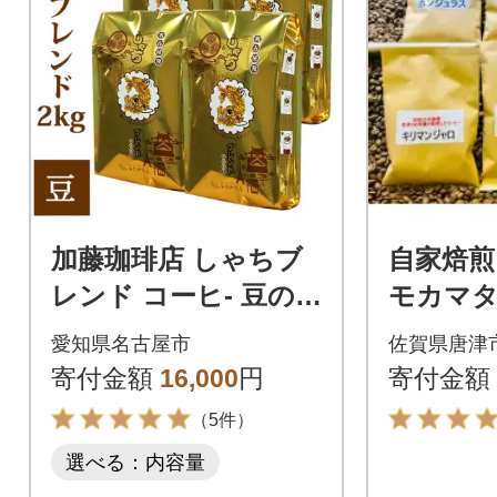
加藤珈琲店 しゃちブ
自家焙
レンド コーヒ- 豆の
モカマ
まま 2kg (500g×4袋)
ンジャ
愛知県名古屋市
佐賀県唐津
ア グ
寄付金額
16,000
円
寄付金額
ンジュラ
（5件）
ま)
選べる：内容量