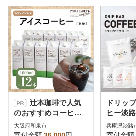
辻本珈琲で人気
ドリッ
PR
のおすすめコーヒー
ヒー淡路
アイスコーヒー デカ
セット6種
大阪府和泉市
兵庫県淡路
フェハウスブレンド
み比べ
寄付金額
36,000
円
寄付金額