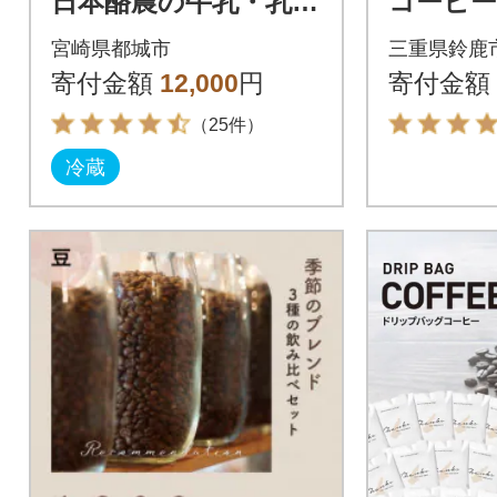
日本酪農の牛乳・乳製
コーヒー
品バラエティセット
入り
宮崎県都城市
三重県鈴鹿
寄付金額
12,000
円
寄付金額
（25件）
冷蔵