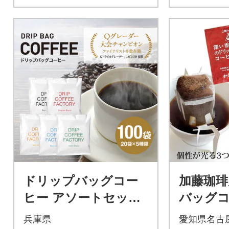
ドリップバッグコー
加藤珈琲
ヒー アソートセット
バッグコ
5種 100袋 飲み比べ
飲み比べ 
兵庫県
愛知県名古