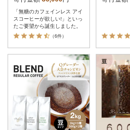
[無糖]12本 自社焙煎
ッグ at1
「無糖のカフェインレス アイ
スコーヒーが欲しい!」といっ
たご要望から誕生しました。
（6件）