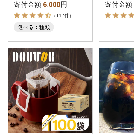
琲セット 富士山麓ぶ
琲ブラン
寄付金額
6,000
円
寄付金額
れんど
気
（117件）
選べる：種類