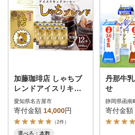
加藤珈琲店 しゃちブ
丹那牛乳
レンドアイスリキッ
せ
ドコーヒー 1000ml×1
愛知県名古屋市
静岡県函南
2本
寄付金額
14,000
円
寄付金額
（2件）
選べる：本数