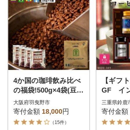
4か国の珈琲飲み比べ
【ギフト
の福袋!500g×4袋(豆)&
GF イ
古墳珈琲ドリップバ
ーヒーギ
大阪府羽曳野市
三重県鈴鹿
ッグ1袋!
り
寄付金額
18,000
円
寄付金額
（15件）