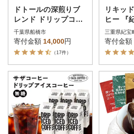
ドトールの深煎りブ
リキッ
レンド ドリップコー
ヒー 『
ヒー 100袋 ドリップ
L×12本【
千葉県船橋市
三重県紀宝
バックコーヒー
寄付金額
14,000
円
寄付金額
（17件）