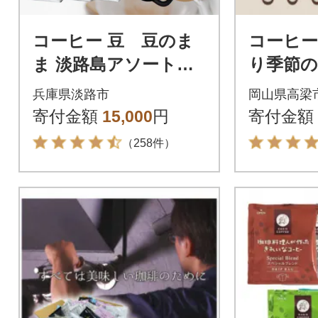
コーヒー 豆 豆のま
コーヒー
ま 淡路島アソートセ
り季節
ット 3種 2kg(500g×計
ット 600
兵庫県淡路市
岡山県高梁
4袋) at14503
寄付金額
15,000
円
寄付金額
（258件）