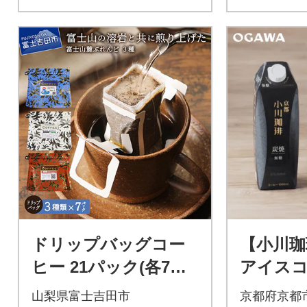
ドリップバッグコー
【小川珈
ヒー 21パック(各7パ
アイスコ
ック×3種) 飲み比べ珈
1000ml
山梨県富士吉田市
京都府京都