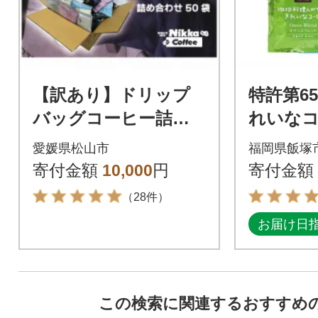
【訳あり】ドリップ
特許第65
バッグコーヒー詰め
れいな
合わせ50袋
リップバ
愛媛県松山市
福岡県飯塚
ト(合計1
寄付金額
10,000
円
寄付金額
（28件）
お届け日
この検索に関連するおすすめ