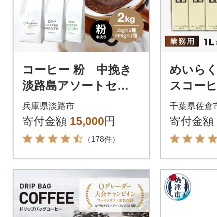
コーヒー 粉 中挽き
めいら
淡路島アソートセッ
スコーヒ
ト 3種 2kg(500g×計
6本
兵庫県淡路市
千葉県佐倉
4袋) at14504
寄付金額
15,000
円
寄付金額
（178件）