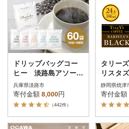
ドリップバッグコー
タリーズ
ヒー 淡路島アソート
リスタズ
セット 6種 60袋
0ml(a11-
兵庫県淡路市
静岡県焼津
飲み比べ ドリップ
寄付金額
8,000
円
寄付金額
バッグ at14609
（442件）