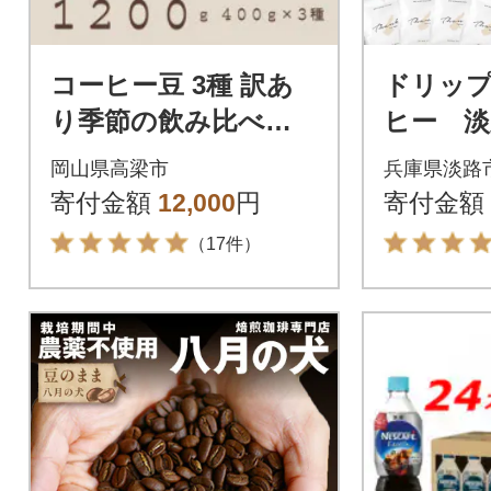
コーヒー豆 3種 訳あ
ドリッ
り季節の飲み比べセ
ヒー 淡
ット 1200g(200g×6
と納税ブ
岡山県高梁市
兵庫県淡路
袋)
袋 ド
寄付金額
12,000
円
寄付金額
グ コーヒ
（17件）
8