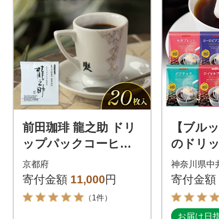
前田珈琲 龍之助 ドリ
【ブル
ップパックコーヒー 2
のドリ
0袋 自家焙煎 ブラジ
ーヒー5
京都府
神奈川県中
ル、グァテマラ、コ
72袋)
寄付金額
11,000
円
寄付金額
ロンビア
（1件）
お届け日