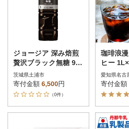
ジョージア 深み焙煎
珈琲浪漫
贅沢ブラック無糖 950
ヒー 1L
ml PET(12本)
ーヒー 
茨城県土浦市
愛知県名古
ヒー 愛
寄付金額
6,500
円
寄付金額
（0件）