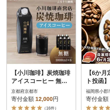
【小川珈琲】炭焼珈琲
【6か月
アイスコーヒー 無糖
ト投函】
1000ml 6本|リキッド
ヒー豆 10
京都府京都市
福岡県小郡
コーヒー 人気セット
種[No535
寄付金額
12,000
円
寄付金額
（16件）