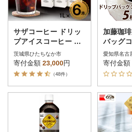
サザコーヒー ドリッ
加藤珈琲
プアイスコーヒー 無
バッグコ
糖 6本セット(201032)
味が楽し
茨城県ひたちなか市
愛知県名古
00杯分
寄付金額
23,000
円
寄付金額
（48件）