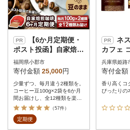
【6か月定期便・
ネスレ日本ネス
PR
PR
ポスト投函】自家焙煎
カフェ 
コーヒー豆 100g×2袋
ンドコク
福岡県小郡市
兵庫県姫路
全12種[No5354-0229]
ステム
寄付金額
25,000
円
寄付金額
タ詰替用[5
少量ずつ、毎月違う2種類を。
香り高くコ
コーヒー豆100g×2袋を6か月
ぴったりの
間お届けし、全12種類を楽し
める自家焙煎珈琲の定期便で
（57件）
す。
定期便