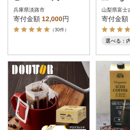
路島 ドリップバッ
家焙煎珈
兵庫県淡路市
山梨県富士
グ セット at14707
ルティコ
寄付金額
12,000
円
寄付金額
山の湧き
（30件）
選べる：