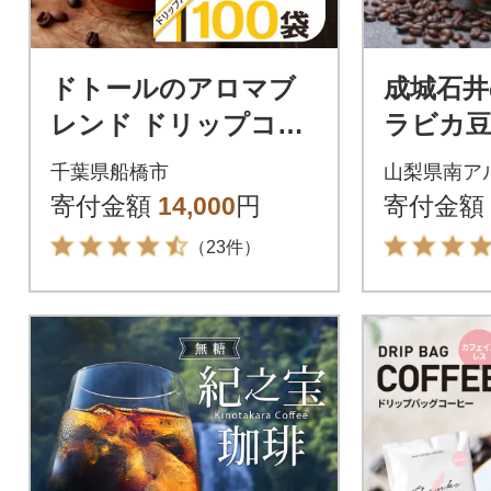
ドトールのアロマブ
成城石井
レンド ドリップコー
ラビカ豆
ヒー 100袋 ドリップ
クアイ
千葉県船橋市
山梨県南ア
バックコーヒー
糖 1000
寄付金額
14,000
円
寄付金額
（23件）