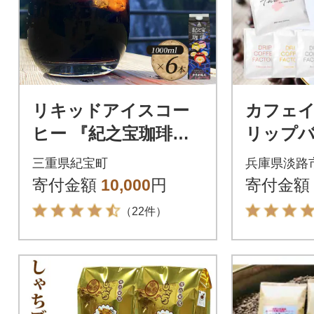
リキッドアイスコー
カフェ
ヒー 『紀之宝珈琲』 1
リップ
L×6本【knkc100A】
ー 淡路
三重県紀宝町
兵庫県淡路
ット 4
寄付金額
10,000
円
寄付金額
み比べ a
（22件）