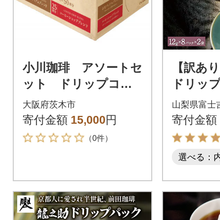
小川珈琲 アソートセ
【訳あり
ット ドリップコー
ドリップ
ヒー50杯分
ふるさ
大阪府茨木市
山梨県富士
保護 さ
寄付金額
15,000
円
寄付金額
猫 TNR
（0件）
選べる：