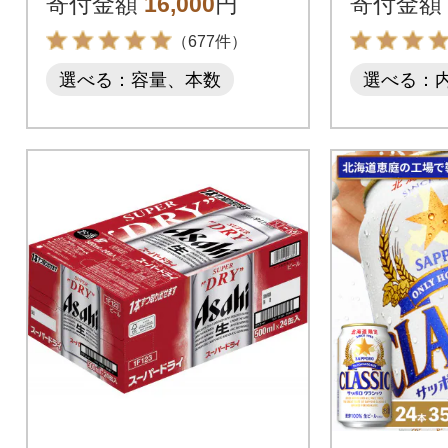
寄付金額
16,000
円
寄付金額
（677件）
選べる：容量、本数
選べる：