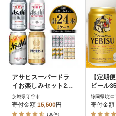
アサヒスーパードラ
【定期便
イお楽しみセット24
ビール350
本入り(4種×各6本)
缶)(T010
茨城県守谷市
静岡県焼津
寄付金額
15,500
円
寄付金額
（36件）