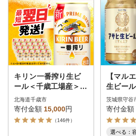
キリン一番搾り生ビ
【マル
ール＜千歳工場産＞35
生ビール3
0ml(24本)
(1ケース
北海道千歳市
茨城県守谷
寄付金額
15,000
円
寄付金額
（146件）
選べる：