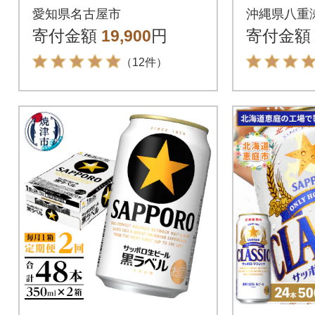
24本
ト【350
愛知県名古屋市
沖縄県八重
寄付金額
19,900
円
寄付金額
（12件）