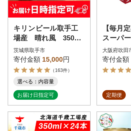
キリンビール取手工
【毎月定
場産 晴れ風 350ml
スーパー
缶×24本
50ml×
茨城県取手市
大阪府吹田
寄付金額
15,000
円
寄付金額
（163件）
選べる：内容量
お届け日指定可
定期便