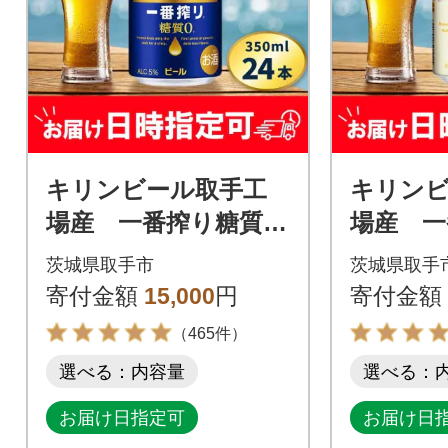
キリンビール取手工
キリン
場産 一番搾り糖質ゼ
場産 一
ロ350ml缶×24本
ル缶 35
茨城県取手市
茨城県取手
寄付金額
15,000
円
寄付金額
（465件）
選べる：内容量
選べる：
お届け日指定可
お届け日