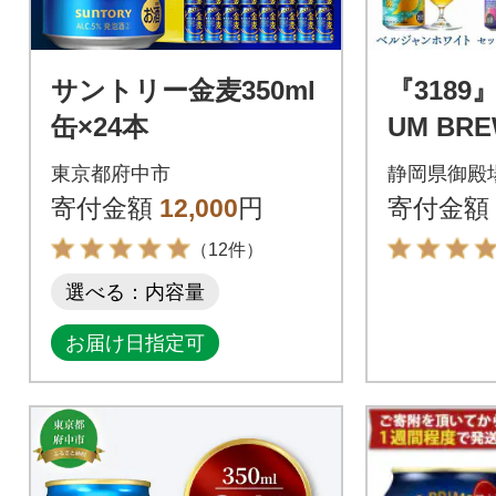
サントリー金麦350ml
『3189』
缶×24本
UM BR
350ml×
東京都府中市
静岡県御殿
本)
寄付金額
12,000
円
寄付金額
（12件）
選べる：内容量
お届け日指定可