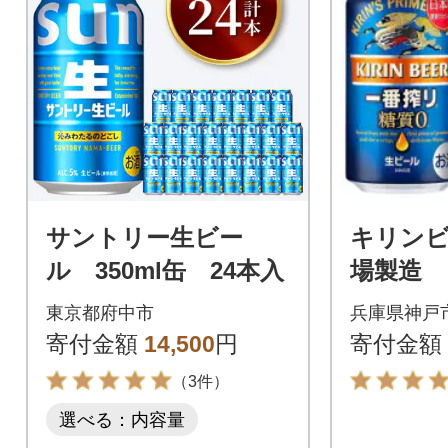
サントリー生ビー
キリン
ル 350ml缶 24本入
場製造 
り 糖質ゼ
東京都府中市
兵庫県神戸
パック(4
寄付金額
14,500
円
寄付金額
(計24本)
（3件）
選べる：内容量