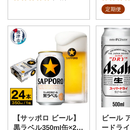
定期便
【サッポロ ビール】
ビール 
黒ラベル350ml缶×24
ードライ 