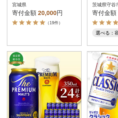
500ml缶×24本
Alc3.5%
宮城県
茨城県守谷
(1ケース
寄付金額
20,000
円
寄付金額
（19件）
選べる：