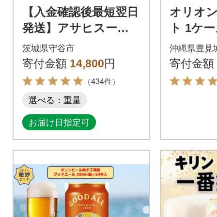
【入金確認後最短翌日
オリオン
発送】アサヒスーパ
ト 1ケース
ードライ350ml缶 24
缶)
茨城県守谷市
沖縄県豊見
本入り 1ケース
寄付金額
14,800
円
寄付金額
（434件）
選べる：重量
お届け日指定可