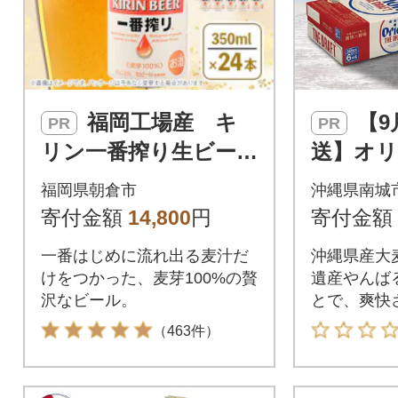
福岡工場産 キ
【9月以降順次発
PR
PR
リン一番搾り生ビー
送】オ
ル350ml缶×24本セッ
オリオン
福岡県朝倉市
沖縄県南城
ト
ト (350
寄付金額
14,800
円
寄付金額
一番はじめに流れ出る麦汁だ
沖縄県産大
けをつかった、麦芽100%の贅
遺産やんば
沢なビール。
とで、爽快
立した味わい
（463件）