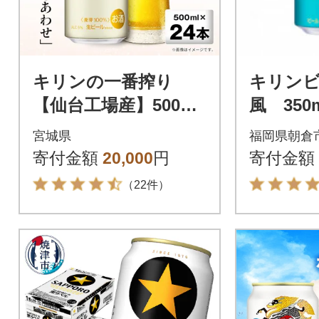
キリンの一番搾り
キリン
【仙台工場産】500ml
風 350
缶×24本
宮城県
福岡県朝倉
寄付金額
20,000
円
寄付金額
（22件）