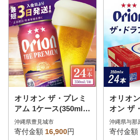
オリオン ザ・プレミ
オリオン
アム 1ケース(350ml×
オン ザ
24缶)
0ml×24
沖縄県豊見城市
沖縄県与那
寄付金額
16,900
円
寄付金額