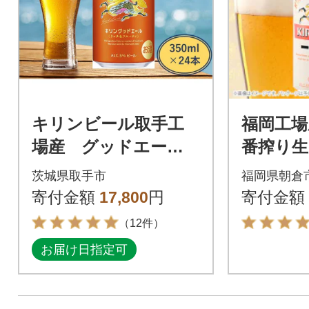
キリンビール取手工
福岡工場
場産 グッドエール 3
番搾り生
50ml缶-24本入
缶×24
茨城県取手市
福岡県朝倉
寄付金額
17,800
円
寄付金額
（12件）
お届け日指定可