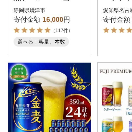
本(a16-181)
静岡県焼津市
愛知県名古
寄付金額
16,000
円
寄付金額
（117件）
選べる：容量、本数