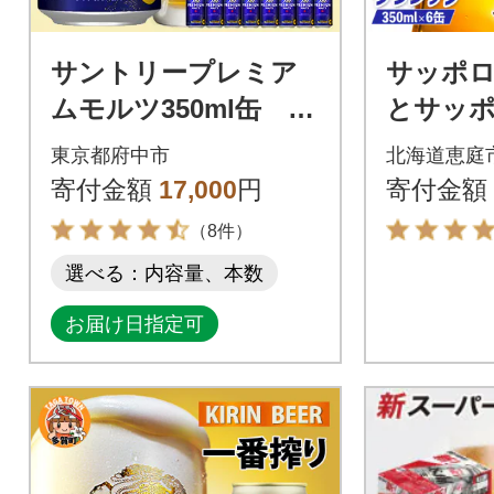
サントリープレミア
サッポ
ムモルツ350ml缶 24
とサッ
本入
【ビール
東京都府中市
北海道恵庭
セット】【
寄付金額
17,000
円
寄付金額
2】
（8件）
選べる：内容量、本数
お届け日指定可