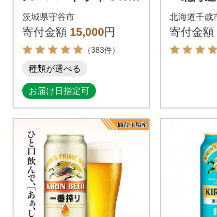
l × 24本
350ml(2
茨城県守谷市
北海道千歳
寄付金額
15,000
円
寄付金額
（383件）
種類が選べる
お届け日指定可