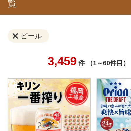
覧
ビール
3,459
件 （1～60件目）