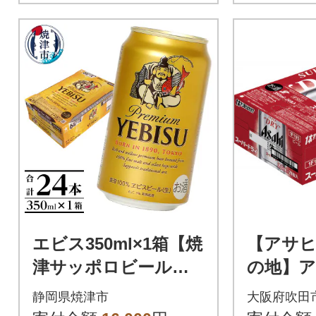
エビス350ml×1箱【焼
【アサ
津サッポロビール】(a
の地】
16-198)
ードライ缶
静岡県焼津市
大阪府吹田
4本 酒