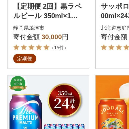
【定期便 2回】黒ラベ
サッポロ
ルビール 350ml×1箱
00ml×2
(24缶)(T0108-1502)
03】
静岡県焼津市
北海道恵庭
寄付金額
30,000
円
寄付金額
（15件）
定期便