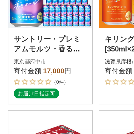
サントリー・プレミ
キリン
アムモルツ・香るエ
[350ml
ール350ml缶×24本入
ンビー
東京都府中市
滋賀県彦根
寄付金額
17,000
円
寄付金額
（0件）
お届け日指定可