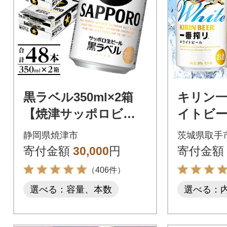
黒ラベル350ml×2箱
キリン
【焼津サッポロビー
イトビール
ル】(a30-326)
本[取手工
静岡県焼津市
茨城県取手
寄付金額
30,000
円
寄付金額
（406件）
選べる：容量、本数
選べる：