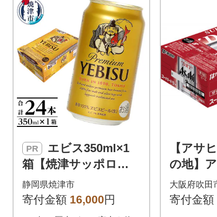
エビス350ml×1
【アサ
PR
箱【焼津サッポロビ
の地】
ール】(a16-198)
ードライ缶
静岡県焼津市
大阪府吹田
4本 (
寄付金額
16,000
円
寄付金額