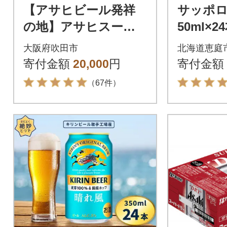
【アサヒビール発祥
サッポロ
の地】アサヒスーパ
50ml×2
ードライ缶 500ml×2
01】
大阪府吹田市
北海道恵庭
4本 (有)きしまえ
寄付金額
20,000
円
寄付金額
（67件）