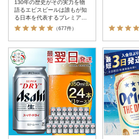
130年の歴史がその実力を物
語るエビスビールは誰もが知
る日本を代表するプレミアム
ビールです。東京都渋谷区に
（677件）
ある「恵比寿」はこちらのビ
ールが名前の由来であること
は有名です。そんな誰もが知
る贅沢なプレミアムビールを
静岡県焼津市にあるサッポロ
ビール静岡工場より出荷しお
届けします。ちょっと贅沢な
時間をエビスビールでお過ご
しください。