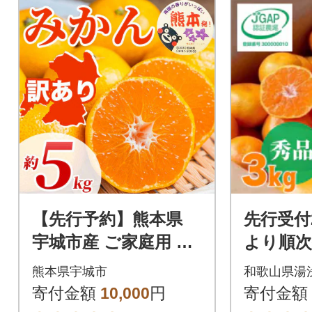
【先行予約】熊本県
先行受付2
宇城市産 ご家庭用 訳
より順次
あり みかん 3S～3L
ころ手選
熊本県宇城市
和歌山県湯
約5kg(宇城市)
ん3kg(
寄付金額
10,000
円
寄付金額
合)