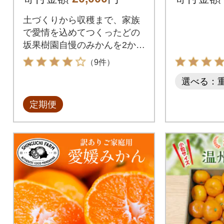
みかん) 各5kg 全2
土づくりから収穫まで、家族
回
で愛情を込めてつくったどの
坂果樹園自慢のみかんを2か月
お届けします!
（9件）
選べる：
定期便