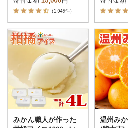
寄付金額
15,000
円
寄付金額
（1,045件）
みかん職人が作った
温州みかん