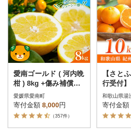
愛南ゴールド ( 河内晩
【さとふ
柑 ) 8kg +傷み補償分1
行受付】【
割程度増量 愛南町 青
月下旬よ
愛媛県愛南町
和歌山県湯
果市場 なくなり次第
有田みか
寄付金額
8,000
円
寄付金額
終了
庭用訳ア
（357件）