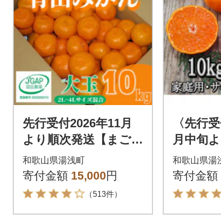
先行受付2026年11月
〈先行受付
より順次発送【まご
月中旬よ
ころ手選別】有田みか
田・庄助
和歌山県湯浅町
和歌山県湯
ん10kg大玉(2L～4L混
(家庭用
寄付金額
15,000
円
寄付金額
合)
合)
（513件）