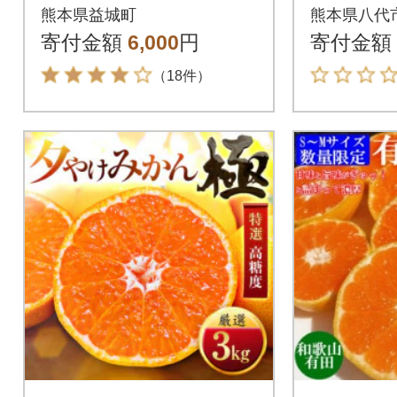
月下旬よ
熊本県益城町
熊本県八代
_065-47
寄付金額
6,000
円
寄付金額
（18件）