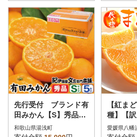
先行受付 ブランド有
【紅まど
田みかん【S】秀品5k
種】【訳
g/薄皮で甘い美味しい
まどんな3
和歌山県湯浅町
愛媛県八幡
みかん/産地直送
3】