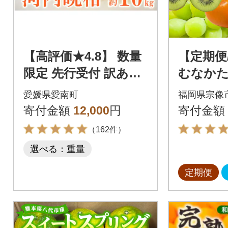
【高評価★4.8】 数量
【定期便/
限定 先行受付 訳あり
むなかた
河内晩柑 10kg みかん
ルーツ定
愛媛県愛南町
福岡県宗像
吉田農園 愛南町 愛媛
たるの里】
寄付金額
12,000
円
寄付金額
県
（162件）
選べる：重量
定期便