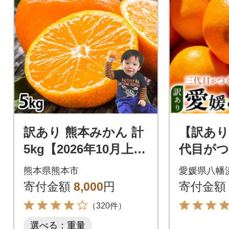
訳あり 熊本みかん 計
【訳あり
5kg【2026年10月上旬
代目が
から2027年3月下旬発
かん 8kg
熊本県熊本市
愛媛県八幡
送予定】(熊本市)
寄付金額
8,000
円
寄付金額
（320件）
選べる：重量