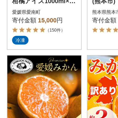
柑橘アイス1000ml×4
(熊本市)
種(夢オレンジ・愛媛
愛媛県愛南町
熊本県熊本
みかん・河内晩柑・し
寄付金額
15,000
円
寄付金額
らぬい)
（150件）
冷凍