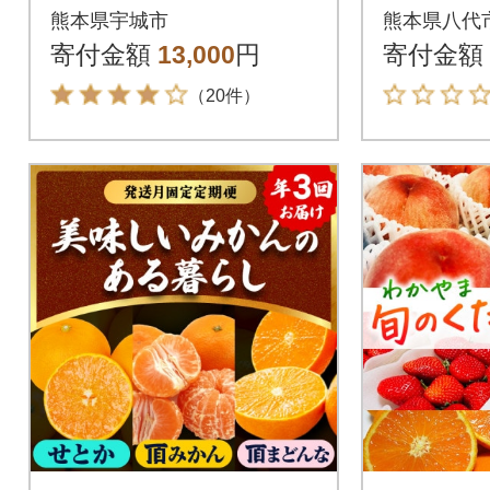
g
26年1
熊本県宇城市
熊本県八代
次発送】_0
寄付金額
13,000
円
寄付金額
（20件）