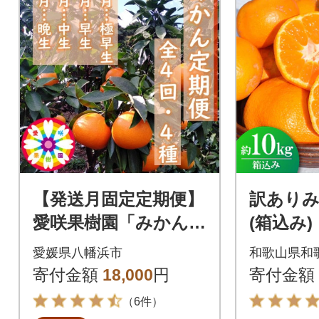
【発送月固定定期便】
訳ありみか
愛咲果樹園「みかん定
(箱込み
期便」(10月～1月)全4
愛媛県八幡浜市
和歌山県和
回【D71-19】
寄付金額
18,000
円
寄付金額
（6件）