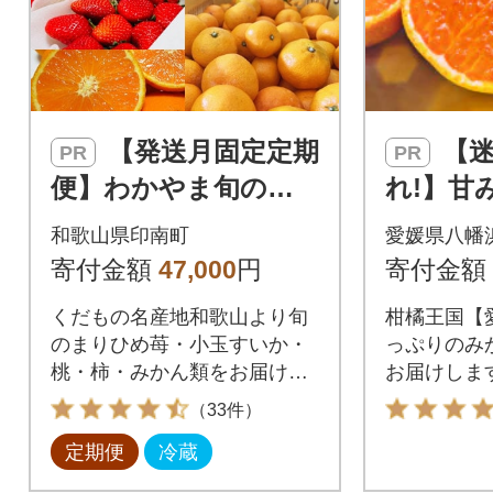
【発送月固定定期
【迷ったらこ
PR
PR
便】わかやま旬のく
れ!】甘
だもの【S】全6回
やけみか
和歌山県印南町
愛媛県八幡
愛媛県産
寄付金額
47,000
円
寄付金額
5】
くだもの名産地和歌山より旬
柑橘王国【
のまりひめ苺・小玉すいか・
っぷりのみ
桃・柿・みかん類をお届けい
お届けしま
たします。
（33件）
定期便
冷蔵