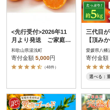
<先行受付>2026年11
三代目が
月より発送 ご家庭用
【頂みか
有田みかん1kg
1-16】
和歌山県湯浅町
愛媛県八幡
寄付金額
5,000
円
寄付金額
（48件）
選べる：