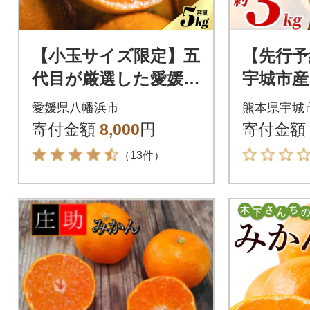
【小玉サイズ限定】五
【先行予
代目が厳選した愛媛み
宇城市産
かん 5kg【愛媛県川上
あり みか
愛媛県八幡浜市
熊本県宇城
産】【A70-92】
約3kg(
寄付金額
8,000
円
寄付金額
（13件）