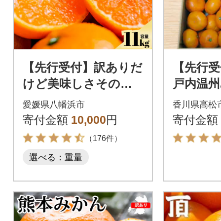
【先行受付】訳ありだ
【先行受
けど美味しさそのま
戸内温州
ま【訳あり】愛媛み
サイズ 約
愛媛県八幡浜市
香川県高松
かん 11kg【C70-13
年10月～
寄付金額
10,000
円
寄付金額
6】
送】
（176件）
選べる：重量