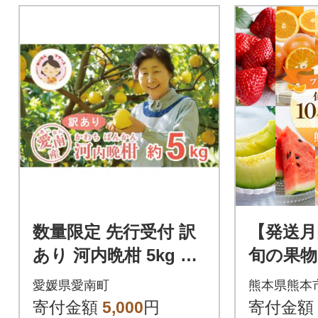
数量限定 先行受付 訳
【発送月
あり 河内晩柑 5kg み
旬の果物【
かん あいなんマザー
～10月
愛媛県愛南町
熊本県熊本
ズ 愛南町 愛媛県
回
寄付金額
5,000
円
寄付金額