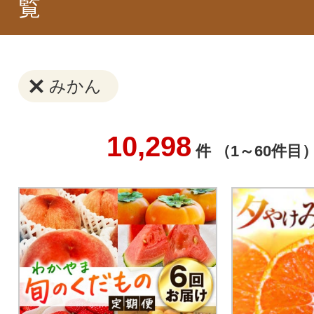
覧
みかん
10,298
件 （1～60件目