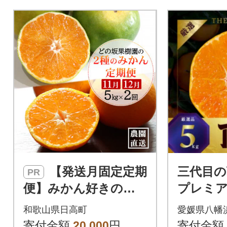
【発送月固定定期
三代目の
PR
便】みかん好きのた
プレミ
めのみかん定期便(ゆ
イズ】5k
和歌山県日高町
愛媛県八幡
ら早生みかん・完熟
寄付金額
20,000
円
寄付金額