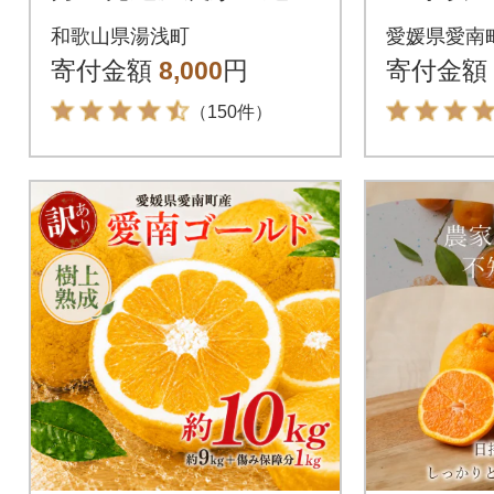
完熟有田みかん 3kg
ズ以上)
和歌山県湯浅町
愛媛県愛南
サイズ混合
ーム 愛
寄付金額
8,000
円
寄付金額
（150件）