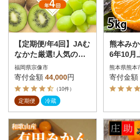
【定期便/年4回】JAむ
熊本みかん
なかた厳選!人気のフ
6年10月
ルーツ定期便【ほた
年2月下
福岡県宗像市
熊本県熊本
るの里】_HB0140
寄付金額
44,000
円
寄付金額
（10件）
定期便
冷蔵