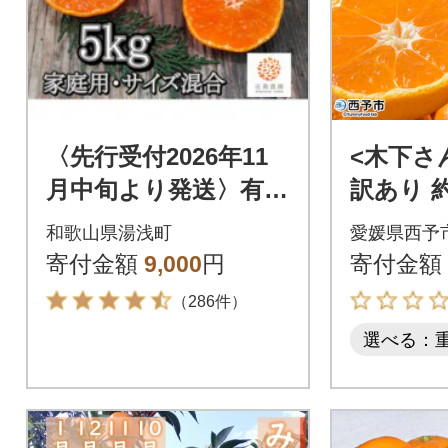
〈先行受付2026年11
<木下さ
月中旬より発送〉有
訳あり 約
田・庄助みかん5kg(家
サイズ混
和歌山県湯浅町
愛媛県西予
庭用品・サイズ混合)
わけあり
寄付金額
9,000
円
寄付金額
（286件）
選べる：