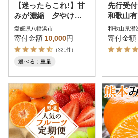
【迷ったらこれ!】甘
先行受付
みが濃縮 夕やけみ
和歌山有
かん【極】3kg 愛媛
0kg(S
愛媛県八幡浜市
和歌山県湯
県産【C49-25】
浅町】
寄付金額
10,000
円
寄付金額
（321件）
選べる：重量