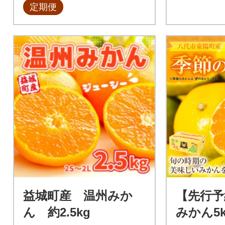
定期便
益城町産 温州みか
【先行予
ん 約2.5kg
みかん5k