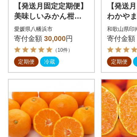
【発送月固定定期便】
【発送月
美味しいみかん柑橘
わかや
のある暮らし【みか
の【S】
愛媛県八幡浜市
和歌山県印
ん・まどんな・せと
寄付金額
30,000
円
寄付金額
か】【G31-43】全3回
（10件）
定期便
冷蔵
定期便