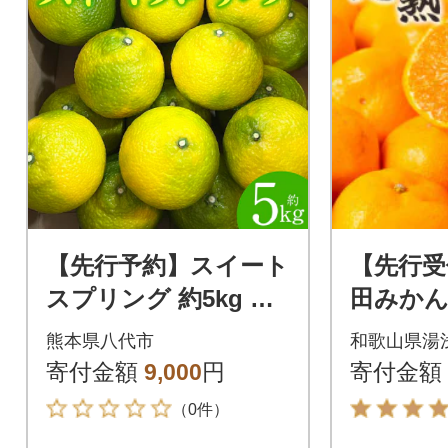
【先行予約】スイート
【先行受
スプリング 約5kg 【2
田みかん 
026年12月上旬より順
用 【20
熊本県八代市
和歌山県湯
次発送】_001-4032-E
～発送】
寄付金額
9,000
円
寄付金額
（0件）