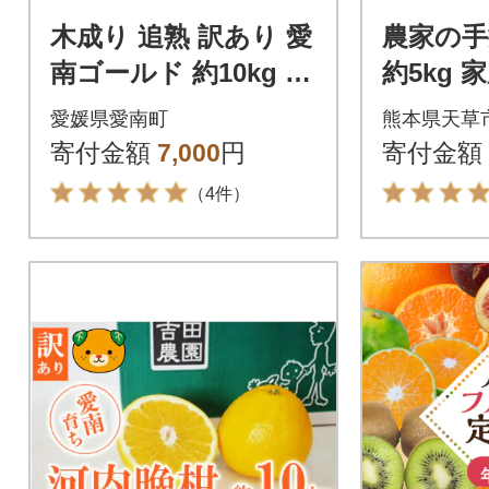
木成り 追熟 訳あり 愛
農家の手
南ゴールド 約10kg 河
約5kg
内晩柑 柑橘 みかん エ
付〉_S04
愛媛県愛南町
熊本県天草
ニシトラス 愛媛県 愛
寄付金額
7,000
円
寄付金額
南町
（4件）