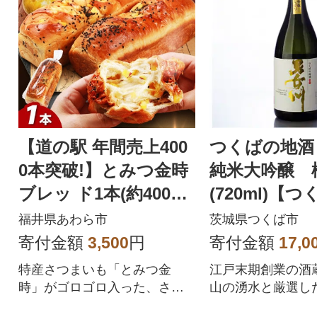
【道の駅 年間売上400
つくばの地酒
0本突破!】とみつ金時
純米大吟醸 
ブレッ ド1本(約400g×
(720ml)【
1本)
クション】
福井県あわら市
茨城県つくば市
寄付金額
3,500
円
寄付金額
17,0
特産さつまいも「とみつ金
江戸末期創業の酒
時」がゴロゴロ入った、さつ
山の湧水と厳選し
まいもの甘味が美味しいふわ
米で造った手造り