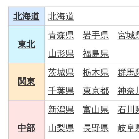
ふわの食パンです!
す
北海道
北海道
青森県
岩手県
宮城
東北
山形県
福島県
茨城県
栃木県
群馬
関東
千葉県
東京都
神奈
新潟県
富山県
石川
中部
山梨県
長野県
岐阜