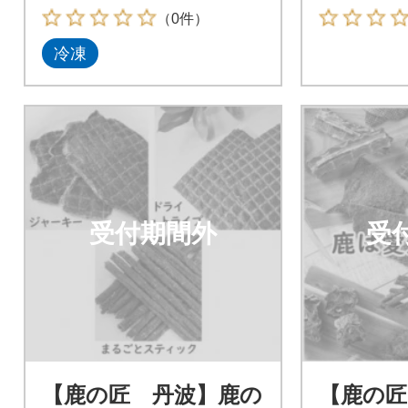
（0件）
冷凍
受付期間外
受
【鹿の匠 丹波】鹿の
【鹿の匠