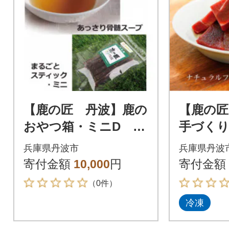
【鹿の匠 丹波】鹿の
【鹿の匠
おやつ箱・ミニD 3
手づく
品 犬用・猫用
2品 犬
兵庫県丹波市
兵庫県丹波
寄付金額
10,000
円
寄付金額
（0件）
冷凍