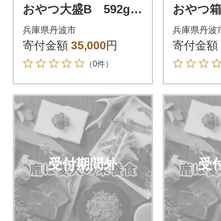
おやつ大盛B 592g
おやつ箱
犬・猫用
品 犬・
兵庫県丹波市
兵庫県丹波
寄付金額
35,000
円
寄付金額
（0件）
受付期間外
受