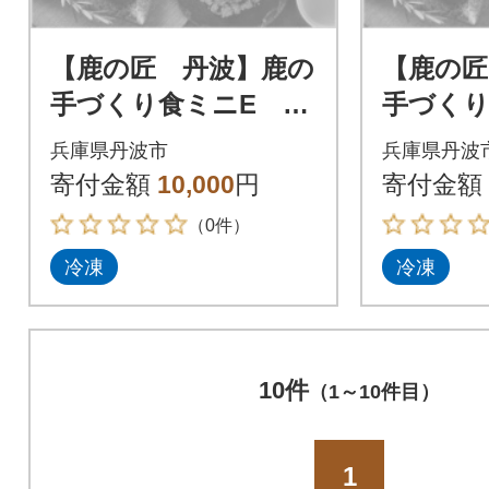
【鹿の匠 丹波】鹿の
【鹿の匠
手づくり食ミニE 40
手づくり食
0g 犬用
犬用
兵庫県丹波市
兵庫県丹波
寄付金額
10,000
円
寄付金額
（0件）
冷凍
冷凍
10件
（1～10件目）
1