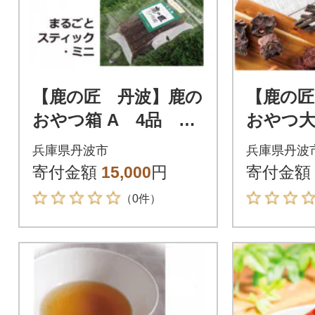
【鹿の匠 丹波】鹿の
【鹿の匠
おやつ箱 A 4品 犬
おやつ
用・猫用
犬用・猫
兵庫県丹波市
兵庫県丹波
寄付金額
15,000
円
寄付金額
（0件）