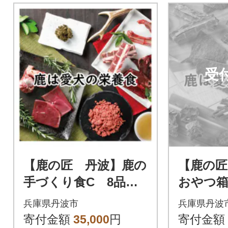
受
【鹿の匠 丹波】鹿の
【鹿の匠
手づくり食C 8品
おやつ箱
犬用
犬・猫用
兵庫県丹波市
兵庫県丹波
寄付金額
35,000
円
寄付金額