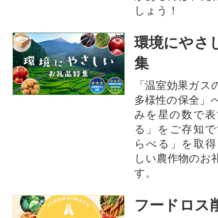
しょう！
環境にやさ
集
「温室効果ガス
多様性の保全」
みを星の数で表
る」をご存知で
らべる」を取得
しい農作物のお
す。​
フードロス