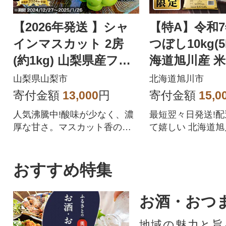
【2026年発送 】シャ
【特A】令和
インマスカット 2房
つぼし10kg(5
(約1kg) 山梨県産フル
海道旭川産 米
ーツ 人気のぶどう
【さとふる限定
山梨県山梨市
北海道旭川市
57
寄付金額
13,000
円
寄付金額
15,0
人気沸騰中!酸味が少なく、濃
最短翌々日発送!
厚な甘さ。マスカット香の芳
て嬉しい 北海道
醇な香りが特徴のシャインマ
ぼしをぜひご賞味
スカット。シャインマスカッ
トを中心にぶどうをたくさん
おすすめ特集
作っている農家が自信を持っ
てお届けします。
お酒・おつ
地域の魅力と旨