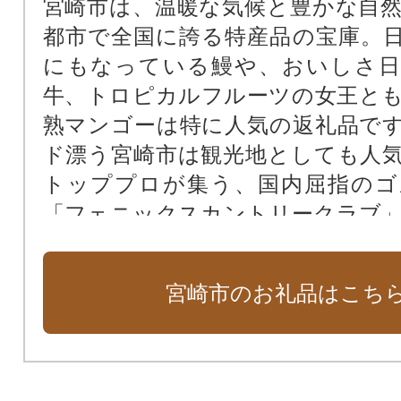
宮崎市は、温暖な気候と豊かな自
都市で全国に誇る特産品の宝庫。
にもなっている鰻や、おいしさ日
牛、トロピカルフルーツの女王と
熟マンゴーは特に人気の返礼品で
ド漂う宮崎市は観光地としても人
トッププロが集う、国内屈指のゴ
「フェニックスカントリークラブ
で知られています。宮崎市ならで
特産品をぜひご覧ください。
宮崎市のお礼品はこち
●日本三大産地・・宮崎県は、鹿児
に次ぐ鰻の生産量 ●日本一の宮崎牛
回全国和牛能力共進会」において