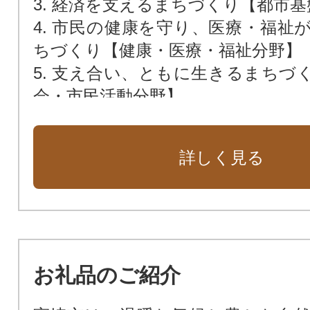
3. 経済を支えるまちづくり【都市
4. 市民の健康を守り、医療・福祉
ちづくり【健康・医療・福祉分野】
5. 支え合い、ともに生きるまちづ
会・市民活動分野】
6. 次世代を育むまちづくり【子ど
教育分野】
詳しく見る
7. 持続可能なまちづくり【環境・防
8. 持続可能で開かれた市役所の実
営分野】
9. クラウドファンディング型ふる
象外お礼品の場合は市長におまか
お礼品のご紹介
す）