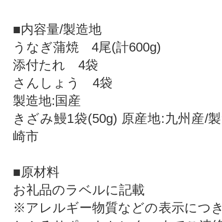
■内容量/製造地
うなぎ蒲焼 4尾(計600g)
添付たれ 4袋
さんしょう 4袋
製造地:国産
きざみ鰻1袋(50g) 原産地:九州産/
崎市
■原材料
お礼品のラベルに記載
※アレルギー物質などの表示につ