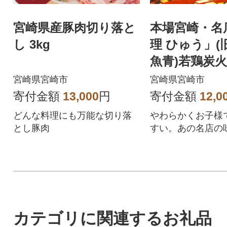
宮崎県産豚肉切り落と
本場宮崎・名
し 3kg
理 ひゅう」(
魚青)若鶏炭
お】(宮崎県
宮崎県宮崎市
宮崎県宮崎市
ック1.2kg)
寄付金額
13,000
円
寄付金額
12,0
どんな料理にも万能な切り落
やわらかくお子様
とし豚肉
すい。あの名店の
で!贈答用にも大人
子胡椒もついてま
カテゴリに関連するお礼品