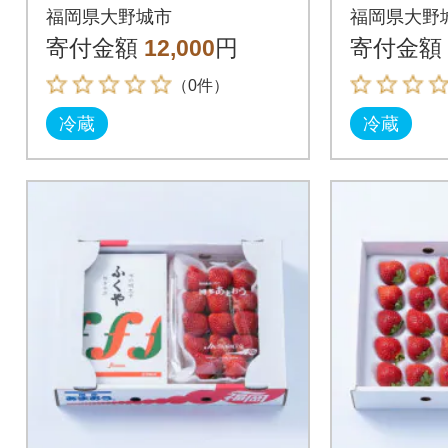
う」&ふくや「味の明
う」&ふ
福岡県大野城市
福岡県大野
太子」(小)(大野城市)
太子」(中
寄付金額
12,000
円
寄付金額
（0件）
冷蔵
冷蔵