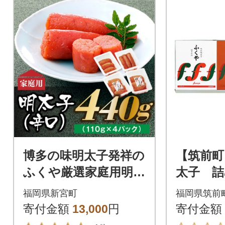
博多の味明太子発祥の
【筑前町
ふくや厳選家庭用明太
太子 詰
子(辛口)440g(110g×4)
『粋』
福岡県新宮町
福岡県筑前
【辛子明太子】.AC16
寄付金額
13,000
円
寄付金額
0