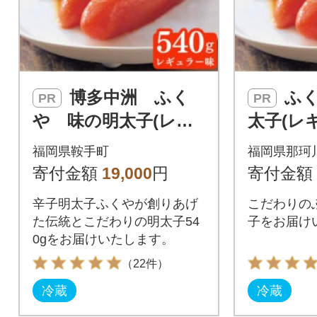
博多中洲 ふく
ふくや 味の明
PR
PR
や 味の明太子(レギ
太子(レギ
ュラー味)540g
福岡県鞍手町
福岡県那珂
寄付金額
19,000
円
寄付金額
辛子明太子ふくやが創りあげ
こだわりの
た伝統とこだわりの明太子54
子をお届け
0gをお届けいたします。
（22件）
冷蔵
冷蔵