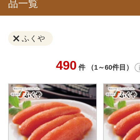
品一覧
ふくや
490
件 （1～60件目）