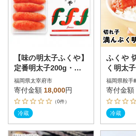
【味の明太子ふくや】
ふくや 
定番明太子200g・太
く明太子 
宰府限定『合格缶』・
レギュラ
福岡県太宰府市
福岡県鞍手
長浜ラーメン5食入
寄付金額
18,000
円
寄付金額
（0件）
冷蔵
冷蔵