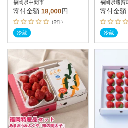
福岡県中間市
福岡県遠賀
明太子」(中)(中間市)
太子」(小
寄付金額
18,000
円
寄付金額
（0件）
冷蔵
冷蔵