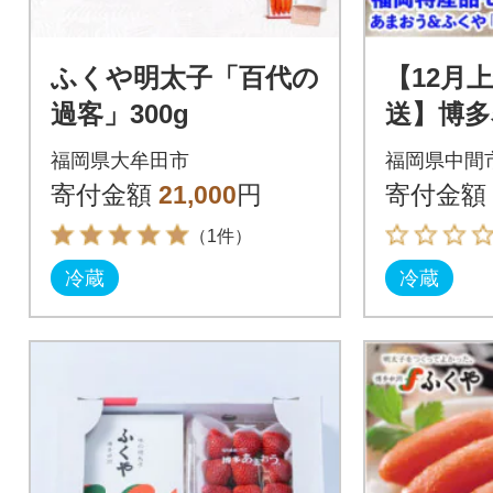
ふくや明太子「百代の
【12月
過客」300g
送】博多
う」&ふ
福岡県大牟田市
福岡県中間
明太子」(
寄付金額
21,000
円
寄付金額
（1件）
冷蔵
冷蔵