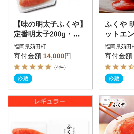
【味の明太子ふくや】
ふくや 
定番明太子200g・缶
ットエ
明太子 油漬け85g
福岡県苅田町
福岡県苅田
寄付金額
14,000
円
寄付金額
（4件）
冷蔵
冷蔵