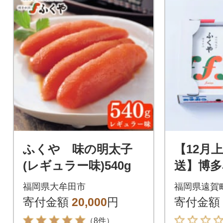
ふくや 味の明太子
【12月
(レギュラー味)540g
送】博多
う」&ふ
福岡県大牟田市
福岡県遠賀
太子」(大
寄付金額
20,000
円
寄付金額
（8件）