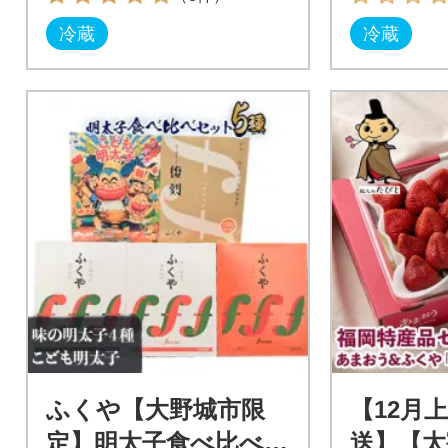
冷蔵
冷蔵
ふくや【大野城市限
【12月
定】明太子食べ比べセ
送】【太