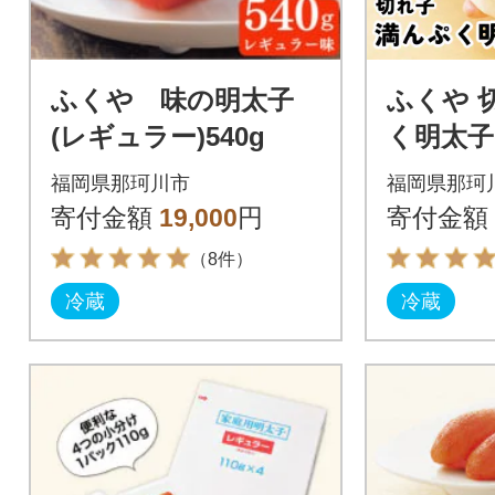
ふくや 味の明太子
ふくや 
(レギュラー)540g
く明太子 
レギュラ
福岡県那珂川市
福岡県那珂
寄付金額
19,000
円
寄付金額
（8件）
冷蔵
冷蔵