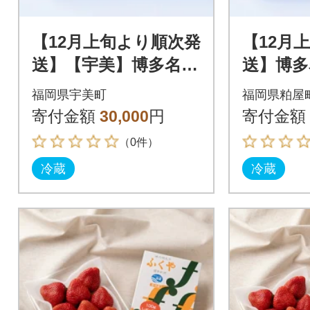
【12月上旬より順次発
【12月
送】【宇美】博多名物
送】博多
「あまおう」&ふくや
う」&ふ
福岡県宇美町
福岡県粕屋
「味の明太子」(ギフ
太子」ギ
寄付金額
30,000
円
寄付金額
ト箱)
町)
（0件）
冷蔵
冷蔵