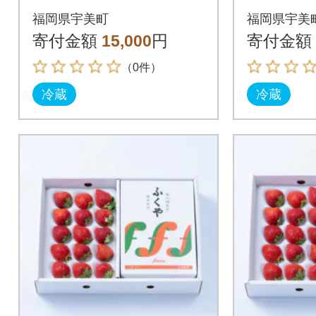
「あまおう」&ふくや
「あまお
福岡県宇美町
福岡県宇美
「味の明太子」(中)
「味の明
寄付金額
15,000
円
寄付金額
（0件）
冷蔵
冷蔵