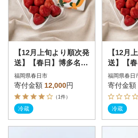
【12月上旬より順次発
【12月
送】【春日】博多名物
送】【春
「あまおう」&ふくや
「あまお
福岡県春日市
福岡県春日
「味の明太子」(小)
「味の明
寄付金額
12,000
円
寄付金額
（1件）
冷蔵
冷蔵