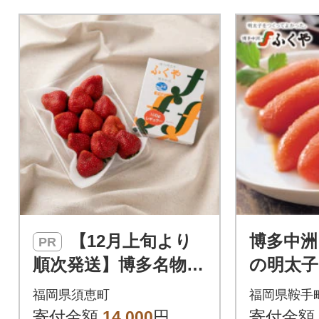
【12月上旬より
博多中洲
PR
順次発送】博多名物
の明太子
「あまおう」&ふくや
味)540g
福岡県須恵町
福岡県鞍手
「味の明太子」(小)(須
寄付金額
14,000
円
寄付金額