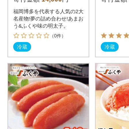
恵町)
福岡博多を代表する人気の2大
名産物!夢の詰め合わせ!あまお
う&ふくや味の明太子。
（0件）
冷蔵
冷蔵