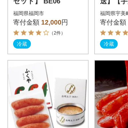
セット】 BE06
送】【宇
「あまお
福岡県福岡市
福岡県宇美
「味の明
寄付金額
12,000
円
寄付金額
（2件）
冷蔵
冷蔵