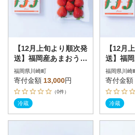
【12月上旬より順次発
【12月
送】福岡産あまおう&
送】福岡
ふくや味の明太子100
ふくや味
福岡県川崎町
福岡県川崎
g(川崎町)
g(川崎町
寄付金額
13,000
円
寄付金額
（0件）
冷蔵
冷蔵