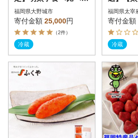
ット
物「あま
福岡県大野城市
福岡県太宰
や「味の
寄付金額
25,000
円
寄付金額
（2件）
冷蔵
冷蔵