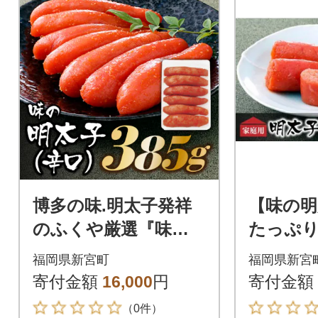
博多の味.明太子発祥
【味の明
のふくや厳選『味の
たっぷ
明太子385g(辛口)』
子『定期
福岡県新宮町
福岡県新宮
【辛子明太子】.AF15
ース』.G
寄付金額
16,000
円
寄付金額
7
（0件）