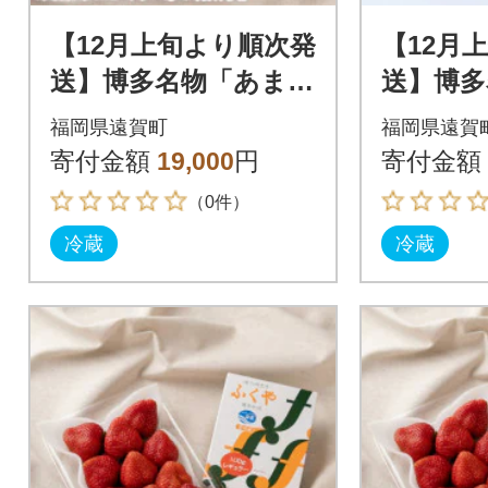
【12月上旬より順次発
【12月
送】博多名物「あまお
送】博多
う」&ふくや「味の明
う」&ふ
福岡県遠賀町
福岡県遠賀
太子」(中)(遠賀町)
太子」(贈
寄付金額
19,000
円
寄付金額
（0件）
冷蔵
冷蔵