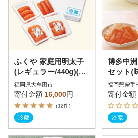
ふくや 家庭用明太子
博多中洲
(レギュラー/440g)(大
セット(
牟田市)
あえも
福岡県大牟田市
福岡県鞍手
ット)
寄付金額
16,000
円
寄付金額
（12件）
冷蔵
冷蔵