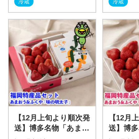
冷蔵
冷蔵
【12月上旬より順次発
【12月
送】博多名物「あまお
送】博多
う」&ふくやの「味の
う」&ふ