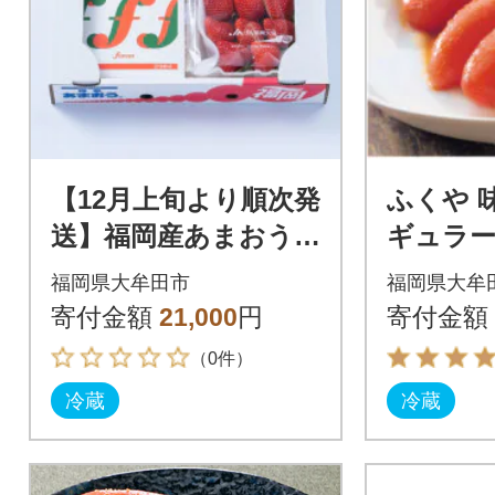
【12月上旬より順次発
ふくや 
送】福岡産あまおう&
ギュラー/
ふくや味の明太子(大)
田市)
福岡県大牟田市
福岡県大牟
(大牟田市)
寄付金額
21,000
円
寄付金額
（0件）
冷蔵
冷蔵