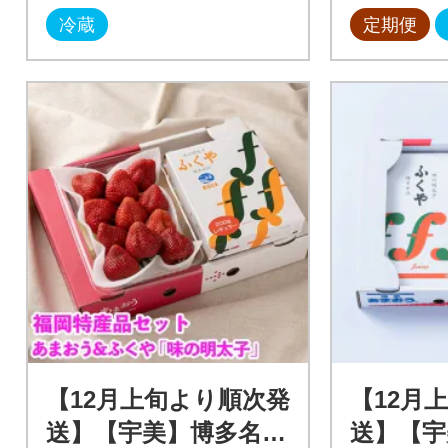
冷蔵
定期便
【12月上旬より順次発
【12月
送】【宇美】博多名物
送】【宇