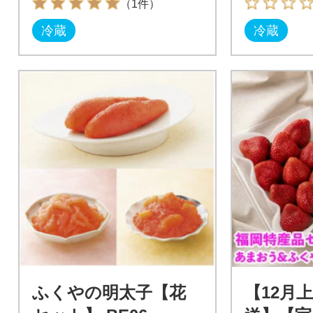
（1件）
冷蔵
冷蔵
ふくやの明太子【花
【12月