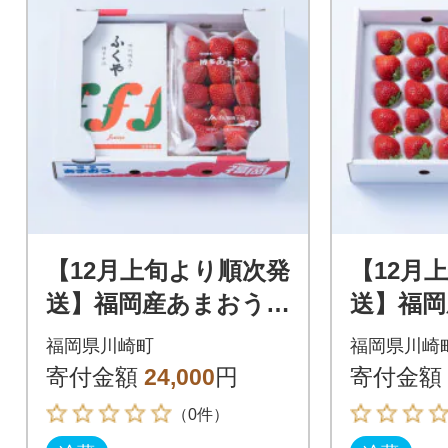
【12月上旬より順次発
【12月
送】福岡産あまおう&
送】福岡
ふくや味の明太子290
ふくや味
福岡県川崎町
福岡県川崎
g(川崎町)
g(川崎町
寄付金額
24,000
円
寄付金額
（0件）