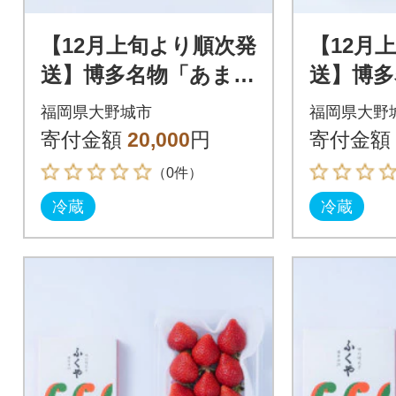
【12月上旬より順次発
【12月
送】博多名物「あまお
送】博多
う」&ふくや「味の明
う」&ふ
福岡県大野城市
福岡県大野
太子」(大)(大野城市)
太子」(
寄付金額
20,000
円
寄付金額
城市)
（0件）
冷蔵
冷蔵