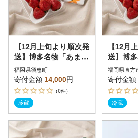
【12月上旬より順次発
【12月
送】博多名物「あまお
送】博多
う」&ふくや「味の明
う」&ふ
福岡県須恵町
福岡県直方
太子」(小)(須恵町)
太子」(小
寄付金額
14,000
円
寄付金額
（0件）
冷蔵
冷蔵