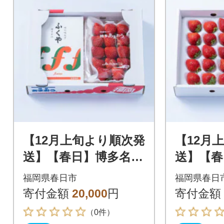
【12月上旬より順次発
【12月
送】【春日】博多名物
送】【春
「あまおう」&ふくや
「あまお
福岡県春日市
福岡県春日
「味の明太子」(大)
「味の明
寄付金額
20,000
円
寄付金額
ト箱)
（0件）