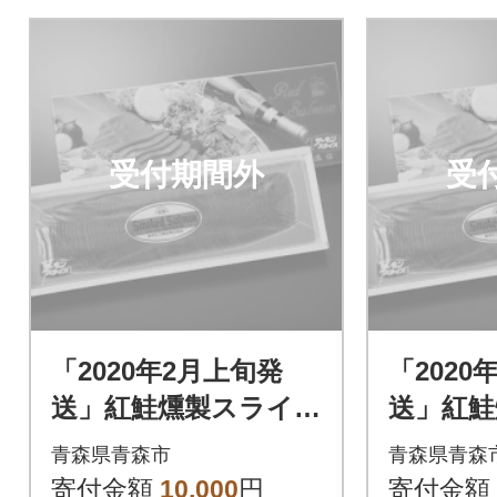
受付期間外
受
「2020年2月上旬発
「2020
送」紅鮭燻製スライス
送」紅鮭
300g(化粧箱入り)_A1
300g(
青森県青森市
青森県青森
55
55
寄付金額
10,000
円
寄付金額