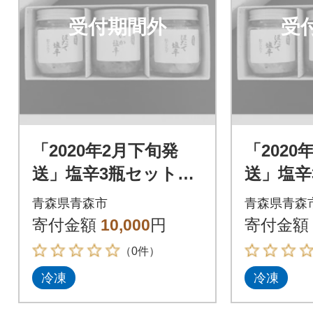
受付期間外
受
「2020年2月下旬発
「2020
送」塩辛3瓶セット_A
送」塩辛
156
156
青森県青森市
青森県青森
寄付金額
10,000
円
寄付金額
（0件）
冷凍
冷凍