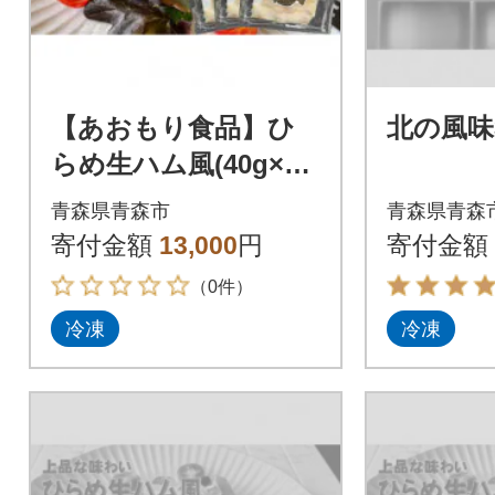
【あおもり食品】ひ
北の風味
らめ生ハム風(40g×6
パック)
青森県青森市
青森県青森
寄付金額
13,000
円
寄付金額
（0件）
冷凍
冷凍