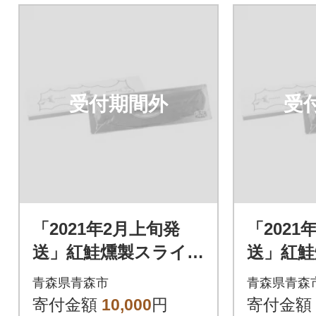
受付期間外
受
「2021年2月上旬発
「2021
送」紅鮭燻製スライス
送」紅鮭
300g(化粧箱入り)_A1
300g(
青森県青森市
青森県青森
55
55
寄付金額
10,000
円
寄付金額