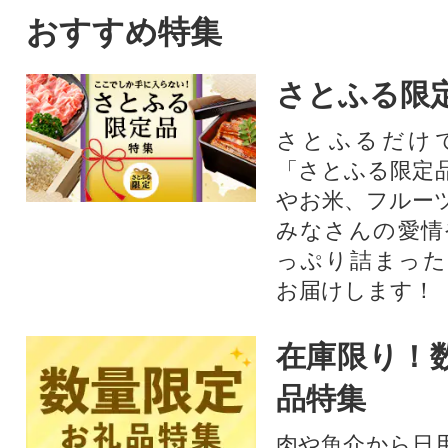
トを中心にぶどうをたくさん
おすすめ特集
作っている農家が自信を持っ
てお届けします。
さとふる限
さとふるだけ
「さとふる限定
やお米、フルー
みなさんの愛情
っぷり詰まった
お届けします！
在庫限り！
品特集
肉や魚介から日