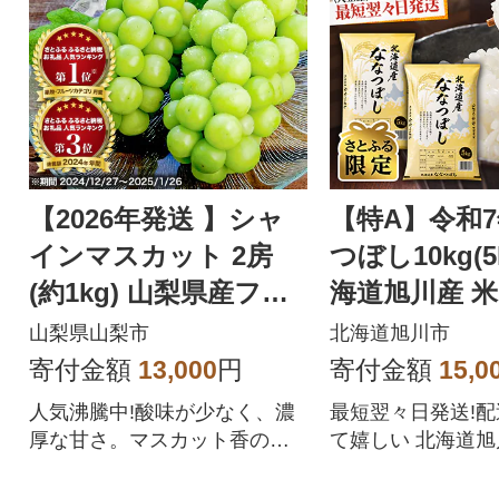
【2026年発送 】シャ
【特A】令和
インマスカット 2房
つぼし10kg(5
(約1kg) 山梨県産フル
海道旭川産 米
ーツ 人気のぶどう
【さとふる限定
山梨県山梨市
北海道旭川市
57
寄付金額
13,000
円
寄付金額
15,0
人気沸騰中!酸味が少なく、濃
最短翌々日発送!
厚な甘さ。マスカット香の芳
て嬉しい 北海道
醇な香りが特徴のシャインマ
ぼしをぜひご賞味
スカット。シャインマスカッ