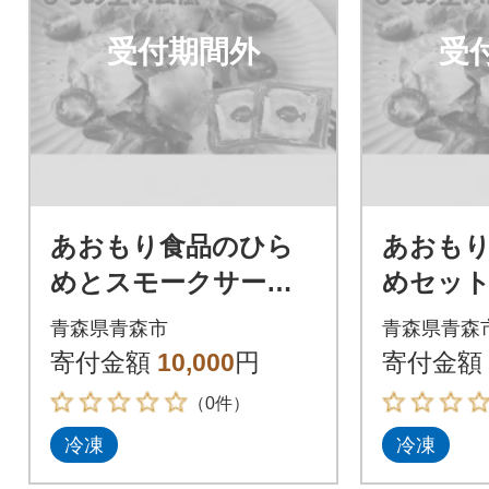
受付期間外
受
あおもり食品のひら
あおも
めとスモークサーモ
めセット
ン(ひらめ生ハム風&
昆布締め
青森県青森市
青森県青森
ひらめ昆布締め&紅鮭
寄付金額
10,000
円
寄付金額
スモークサーモン)
（0件）
冷凍
冷凍