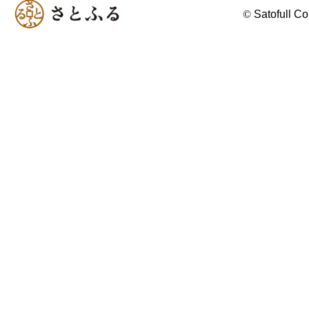
©
Satofull Co.