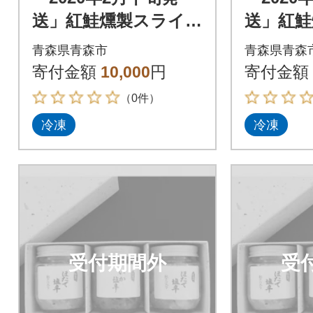
送」紅鮭燻製スライス
送」紅鮭
300g(化粧箱入り)_A1
300g(
青森県青森市
青森県青森
55
55
寄付金額
10,000
円
寄付金額
（0件）
冷凍
冷凍
受付期間外
受