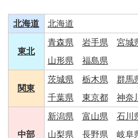
的効果が期待されます。
い。
北海道
北海道
青森県
岩手県
宮城
東北
山形県
福島県
茨城県
栃木県
群馬
関東
千葉県
東京都
神奈
新潟県
富山県
石川
中部
山梨県
長野県
岐阜