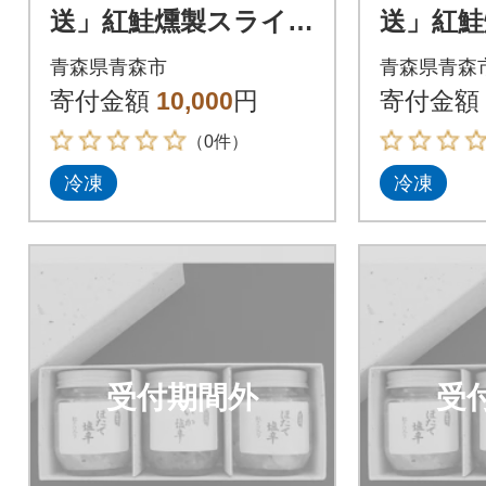
送」紅鮭燻製スライス
送」紅鮭
300g(化粧箱入り)_A1
300g(
青森県青森市
青森県青森
55
55
寄付金額
10,000
円
寄付金額
（0件）
冷凍
冷凍
受付期間外
受