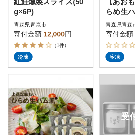
紅鮭燻製スライス(50
【あお
g×6P)
らめ生
スモー
青森県青森市
青森県青森
寄付金額
12,000
円
寄付金額
（1件）
冷凍
冷凍
受