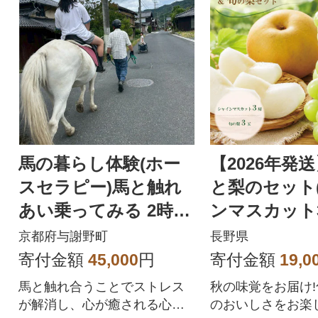
馬の暮らし体験(ホー
【2026年発
スセラピー)馬と触れ
と梨のセット
あい乗ってみる 2時間
ンマスカット
コース 1名様【京都府
の梨3玉)《黒
京都府与謝野町
長野県
与謝野町】
園》
寄付金額
45,000
円
寄付金額
19,0
馬と触れ合うことでストレス
秋の味覚をお届け
が解消し、心が癒される心理
のおいしさをお楽