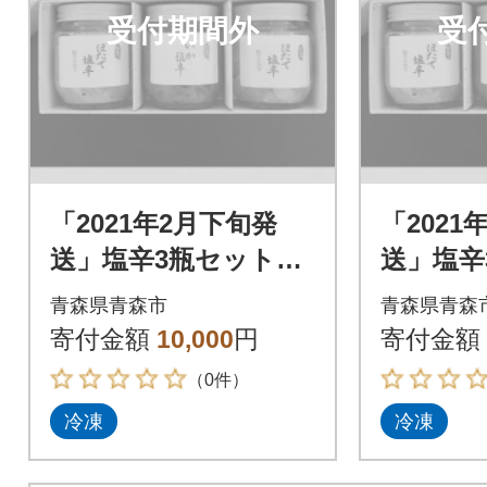
受付期間外
受
「2021年2月下旬発
「2021
送」塩辛3瓶セット_A
送」塩辛
156
156
青森県青森市
青森県青森
寄付金額
10,000
円
寄付金額
（0件）
冷凍
冷凍