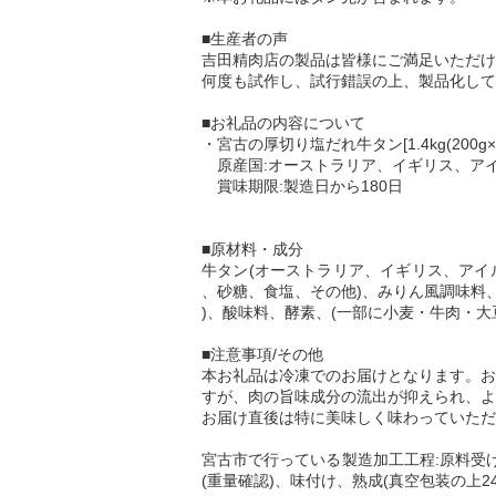
■生産者の声
吉田精肉店の製品は皆様にご満足いただけ
何度も試作し、試行錯誤の上、製品化して
■お礼品の内容について
・宮古の厚切り塩だれ牛タン[1.4kg(200g×7
原産国:オーストラリア、イギリス、アイ
賞味期限:製造日から180日
■原材料・成分
牛タン(オーストラリア、イギリス、アイ
、砂糖、食塩、その他)、みりん風調味料、
)、酸味料、酵素、(一部に小麦・牛肉・大
■注意事項/その他
本お礼品は冷凍でのお届けとなります。お
すが、肉の旨味成分の流出が抑えられ、よ
お届け直後は特に美味しく味わっていただ
宮古市で行っている製造加工工程:原料受
(重量確認)、味付け、熟成(真空包装の上