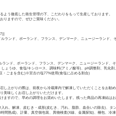
るよう徹底した衛生管理の下、こだわりをもって生産しております。
おりますので、ぜひご賞味ください。
)]
ルランド、ポーランド、フランス、デンマーク、ニュージーランド、そ
ルランド、ポーランド、フランス、デンマーク、ニュージーランド、そ
しょうゆ、食塩/キシロース、調味料(アミノ酸等)、pH調整剤、乳化
豆・ごまを含む)※宮古の塩77%使用(食塩に占める割合)
召し上がりの際は、前夜から冷蔵庫内で解凍していただくことをお勧め
り美味しくお召し上がりいただけます。
けますので、早めの調理をお奨めいたします。残った商品の再凍結はお
け入れ、解凍、皮むき・成形(皮むき、汚れ、脂肪、血合いの除去)、タン
24時間熟成)、計量、真空個包装、異物検査(X線、金属探知)、梱包、冷