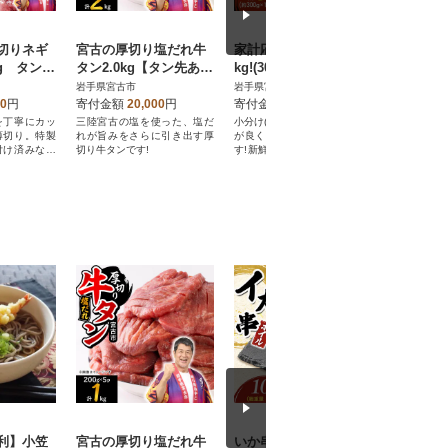
切りネギ
宮古の厚切り塩だれ牛
家計応援!国産 豚肉 計3
【訳あり
kg タン
タン2.0kg【タン先あ
kg!(300g×10P) 豚 切り
塩牛タン5
 250g
り】
落とし 小分けで便利
中・タン元
岩手県宮古市
岩手県宮古市
岩手県宮古
やすい
小分け 
00
円
寄付金額
20,000
円
寄付金額
11,000
円
寄付金額
を丁寧にカッ
三陸宮古の塩を使った、塩だ
小分け(真空パック)で使い勝手
タン中・タ
薄切り。特製
れが旨みをさらに引き出す厚
が良く、料理の幅が広がりま
ト。焼きや
付け済みなの
切り牛タンです!
す!新鮮で高品質な国産豚スラ
ネギ塩だれ
す。
イス!
ですぐ食べ
利】小笠
宮古の厚切り塩だれ牛
いか串(ボイルイカ串)1
海鮮丼の