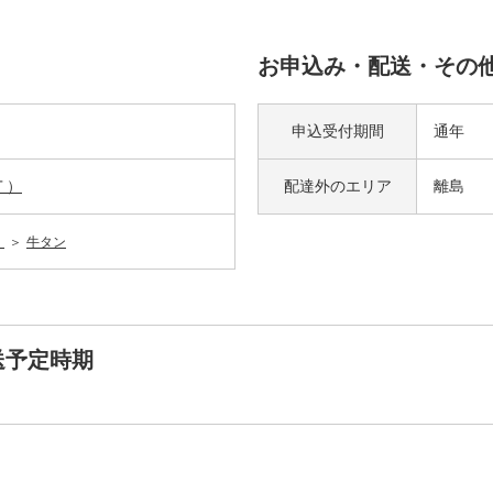
お申込み・配送・その
申込受付期間
通年
Ｔ）
配達外の
エリア
離島
）
牛タン
送予定時期