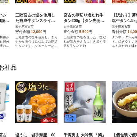
ハン
三陸宮古の塩を使用し
宮古の厚切り塩だれ牛
【訳あり】薄
GI認証
た熟成牛タンスライス
タン200g【タン先あ
塩牛タン1.5
味付け 400g(200g×2)
り】
中・タン元使用
岩手県宮古市
岩手県宮古市
岩手県宮古市
小分け 焼き
寄付金額
12,000
円
寄付金額
5,500
円
寄付金額
14,0
「川井赤
三陸宮古の塩を使用し、まろ
三陸宮古の塩を使った、塩だ
タン中・タン元
ま10分
やかな味付けに仕上げた厚切
れが旨みをさらに引き出す厚
ト。焼きやすい
派のご
牛タンです。ジューシーな美
切り牛タンです!
ネギ塩だれで味
味しさを堪能頂けます。
ですぐ食べられま
お礼品
宮古
塩うに 岩手県産 60
千両男山 大吟醸 「鴻」
【個包装で便