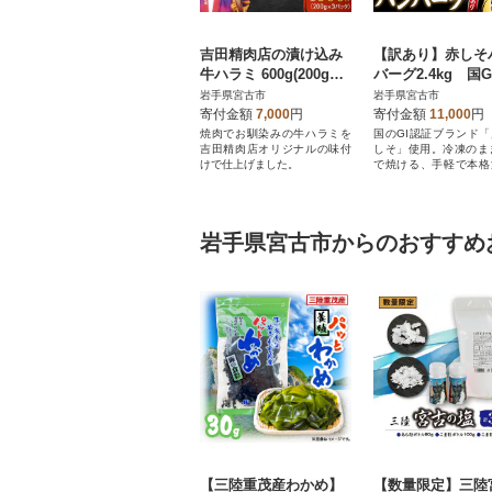
吉田精肉店の漬け込み
【訳あり】赤しそ
牛ハラミ 600g(200g×3
バーグ2.4kg 国
パック)
「川井赤しそ」
岩手県宮古市
岩手県宮古市
寄付金額
7,000
円
寄付金額
11,000
円
焼肉でお馴染みの牛ハラミを
国のGI認証ブランド
吉田精肉店オリジナルの味付
しそ」使用。冷凍のま
けで仕上げました。
で焼ける、手軽で本格
当地ハンバーグ。
岩手県宮古市からのおすすめ
【三陸重茂産わかめ】
【数量限定】三陸