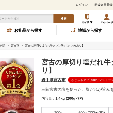
ログイン
新規会員登録
検索
お礼品から探す
地域から探す
手県
宮古市
宮古の厚切り塩だれ牛タン1.4kg【タン先あり】
宮古の厚切り塩だれ牛タ
り】
岩手県宮古市
さとふるアプリdeワンストッ
三陸宮古の塩を使った、塩だれが旨みを
内容量：
1.4kg (200g×7P)
200g
600g (200g×3P)