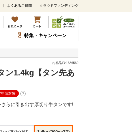
よくあるご質問
クラウドファンディング
メ
イ
ン
コ
ン
特集・キャンペーン
テ
ン
ツ
に
ス
お礼品ID:1636569
キ
ン1.4kg【タン先あ
ッ
プ
プ申請対象
さらに引き出す厚切り牛タンです!
1kg (200g×5P)