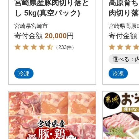
宮崎県産豚肉切り落と
高原育ち
し 5kg(真空パック)
肉切り落
3kg[
宮崎県宮崎市
宮崎県高原
能食材] 
寄付金額
20,000
円
寄付金額
（233件）
選べる：
冷凍
冷凍