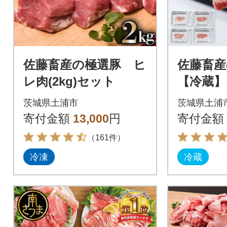
佐藤畜産の極選豚 ヒ
佐藤畜
レ肉(2kg)セット
【冷蔵】ロ
セット
茨城県土浦市
茨城県土浦
寄付金額
13,000
円
寄付金額
（161件）
冷凍
冷蔵