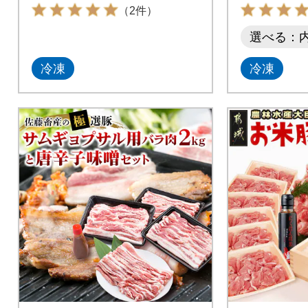
詰合せ 013-015
し・ミン
（2件）
選べる：
冷凍
冷凍