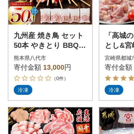
九州産 焼き鳥 セット
「高城の
50本 やきとり BBQ_0
とし&宮
80-3034-D
モ・ムネ5
熊本県八代市
宮崎県都城
ト
寄付金額
13,000
円
寄付金額
（0件）
冷凍
冷凍