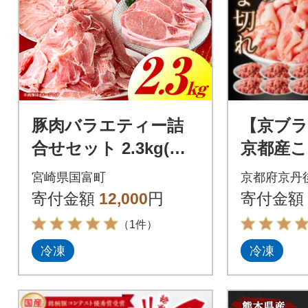
豚肉バラエティー詰
【京ブラ
合せセット 2.3kg(国
京都産こ
富町)
こま切れ 2
宮崎県国富町
京都府京丹
パック)
寄付金額
12,000
円
寄付金額
切れ肉
（1件）
冷凍
冷凍