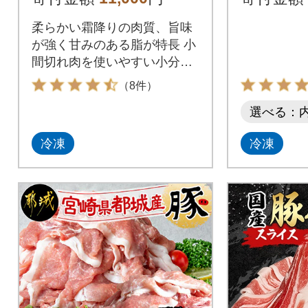
凍細切れ肉
柔らかい霜降りの肉質、旨味
が強く甘みのある脂が特長 小
間切れ肉を使いやすい小分
け・冷凍でお届け
（8件）
選べる：
冷凍
冷凍