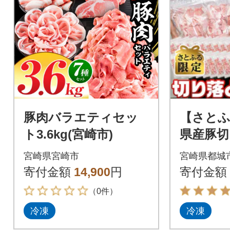
豚肉バラエティセッ
【さとふ
ト3.6kg(宮崎市)
県産豚切
g(小口
宮崎県宮崎市
宮崎県都城
り)
寄付金額
14,900
円
寄付金額
（0件）
冷凍
冷凍