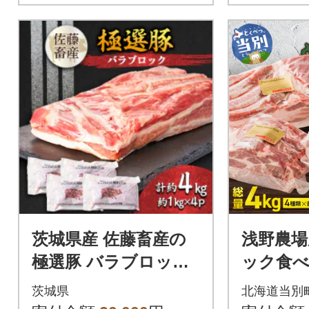
茨城県産 佐藤畜産の
浅野農場
極選豚 バラブロック
ック食べ
約4kg
b02-013
茨城県
北海道当別