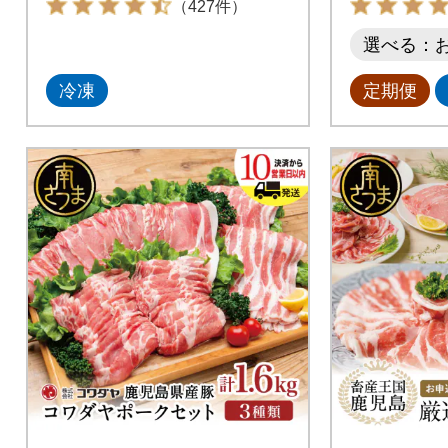
（427件）
選べる：
冷凍
定期便