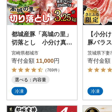
都城産豚「高城の里」
【小分け
切落とし 小分け真空
豚バラス
パックで3.25kg!
g(250
宮崎県都城市
茨城県下妻
妻工場直
寄付金額
11,000
円
寄付金額
る限定】
（769件）
選べる：内容量
冷凍
冷凍