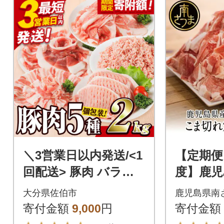
＼3営業日以内発送/<1
【定期便
回配送> 豚肉 バラエ
度】鹿児
ティーパック (合計2k
ま切れ定期
大分県佐伯市
鹿児島県南
g)
回(合計6k
寄付金額
9,000
円
寄付金額