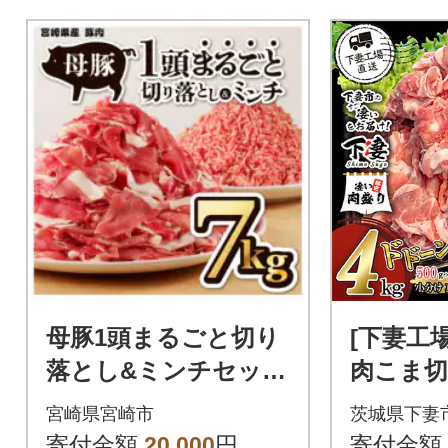
母豚1頭まるごと切り
[下妻工
落とし&ミンチセッ
肉こま
ト 計7kg
と4kg(5
宮崎県宮崎市
茨城県下妻
寄付金額
20,000
円
寄付金額