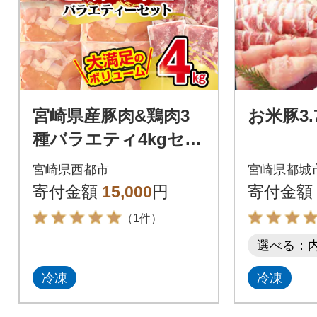
宮崎県産豚肉&鶏肉3
お米豚3.
種バラエティ4kgセッ
ト小分け 豚こま切れ/
宮崎県西都市
宮崎県都城
鶏モモ/鶏ムネ/[2874]
寄付金額
15,000
円
寄付金額
（1件）
選べる：
冷凍
冷凍