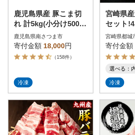
鹿児島県産 豚こま切
宮崎県産
れ 計5kg(小分け500g
セット!4.
×10袋)国産 細切れ 小
鹿児島県南さつま市
宮崎県都城
分け 冷凍
寄付金額
18,000
円
寄付金額
（158件）
選べる：
冷凍
冷凍