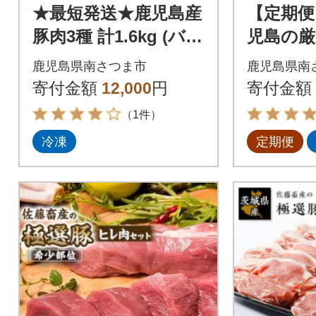
★最短発送★鹿児島産
【定期便
豚肉3種 計1.6kg (バ
児島の厳
ラ/肩ロースしゃぶし
4回)
鹿児島県南さつま市
鹿児島県南
ゃぶ/ロース生姜焼き)
寄付金額
12,000
円
寄付金額
（1件）
冷凍
定期便