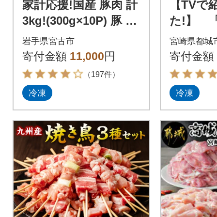
家計応援!国産 豚肉 計
【TVで
3kg!(300g×10P) 豚 切
た!】 
り落とし 小分けで便
豚切り落
岩手県宮古市
宮崎県都城
利
産鶏モモ・
寄付金額
11,000
円
寄付金額
gセット
（197件）
冷凍
冷凍