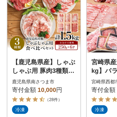
【鹿児島県産】しゃぶ
宮崎県産
しゃぶ用 豚肉3種類
kg】バ
計1.5kg 豚肉 小分け
れしゃ
鹿児島県南さつま市
宮崎県西都
冷凍 カミチク
[3120]
寄付金額
10,000
円
寄付金額
（28件）
冷凍
冷凍