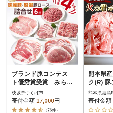
ブランド豚コンテス
熊本県産
ト優秀賞受賞 みらい
ク(R) 豚
豚・厳選豚ロース肉詰
(嘉島町)
茨城県つくば市
熊本県嘉島
め合わせ4kg
寄付金額
17,000
円
寄付金額
（76件）