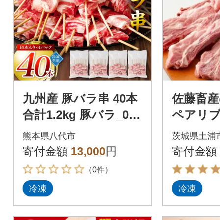
九州産 豚バラ串 40本
佐藤畜産
合計1.2kg 豚バラ_080
ペアリブ
-3038-C
熊本県八代市
茨城県土浦
寄付金額
13,000
円
寄付金額
（0件）
冷凍
冷凍