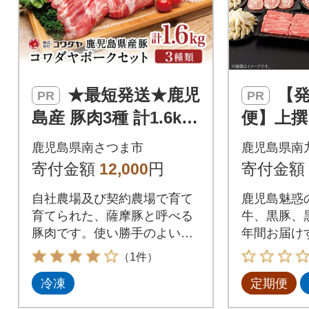
★最短発送★鹿児
【発送月固定定期
PR
PR
島産 豚肉3種 計1.6kg
便】上撰
(バラ/肩ロースしゃぶ
期便全1
鹿児島県南さつま市
鹿児島県南
しゃぶ/ロース生姜焼
寄付金額
12,000
円
寄付金額
き)
自社農場及び契約農場で育て
鹿児島魅惑
育てられた、薩摩豚と呼べる
牛、黒豚、
豚肉です。使い勝手のよい小
年間お届け
分けパックでお届けします。
（1件）
冷凍
定期便