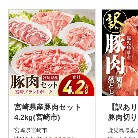
宮崎県産豚肉セット
【訳あり
4.2kg(宮崎市)
豚肉切り
(500g×
宮崎県宮崎市
鹿児島県垂
ト産業】 A