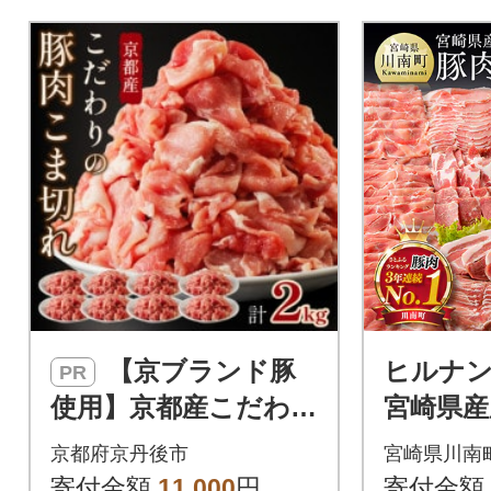
【京ブランド豚
ヒルナン
PR
使用】京都産こだわり
宮崎県産豚
豚肉こま切れ 2kg(250
㎏(川南町
京都府京丹後市
宮崎県川南
g×8パック) 小分け 冷
寄付金額
11,000
円
寄付金額