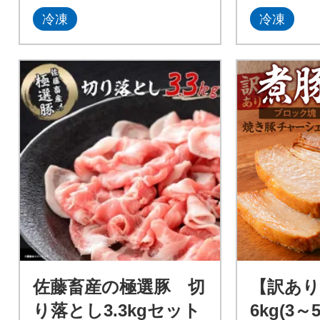
冷凍
冷凍
佐藤畜産の極選豚 切
【訳あり
り落とし3.3kgセット
6kg(3