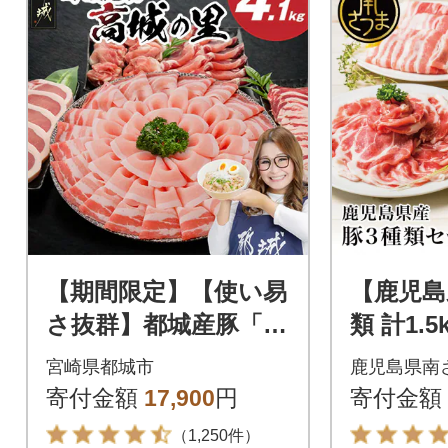
【期間限定】【使い易
【鹿児島
さ抜群】都城産豚「高
類 計1.
城の里」わくわくセ
肉 小分
宮崎県都城市
鹿児島県南
ット4.1kg
ク
寄付金額
17,900
円
寄付金額
（1,250件）