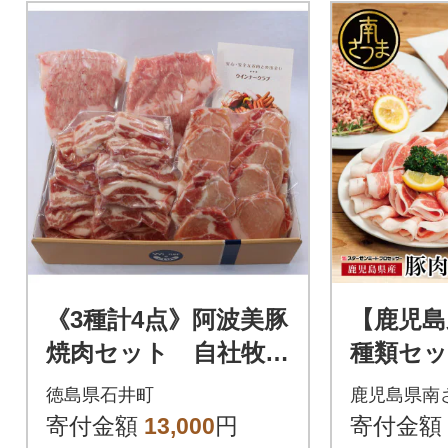
《3種計4点》阿波美豚
【鹿児島
焼肉セット 自社牧場
種類セット
で大切に育てたリー
(ロース
徳島県石井町
鹿児島県南
ベフラウ人気豚肉の
スカツ
寄付金額
13,000
円
寄付金額