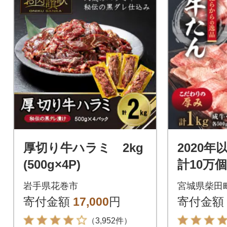
厚切り牛ハラミ 2kg
2020
(500g×4P)
計10万
からの逸
岩手県花巻市
宮城県柴田
ん 1k
寄付金額
17,000
円
寄付金額
製品!
（3,952件）