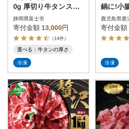
0g 厚切り牛タンスラ
鍋に!小腸
イス タン塩 タン中 タ
モン) K0
静岡県富士市
鹿児島県鹿
ン元 牛肉 焼肉 人気
寄付金額
13,000
円
寄付金額
（14件）
選べる：牛タンの厚さ
冷凍
冷凍