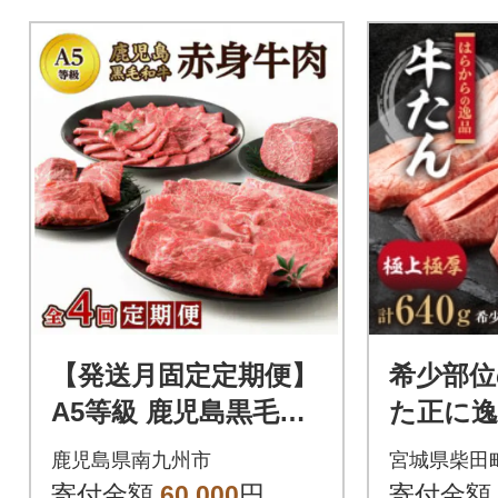
【発送月固定定期便】
希少部位
A5等級 鹿児島黒毛和
た正に
牛 赤身牛肉 定期便(南
らの逸品
鹿児島県南九州市
宮城県柴田
九州市)全4回
ん 極上
寄付金額
60,000
円
寄付金額