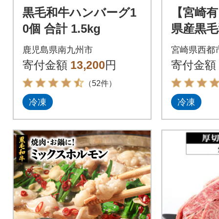
黒毛和牛ハンバーグ1
【宮崎有
0個 合計 1.5kg
県産黒毛
焼き用9
鹿児島県南九州市
宮崎県西都
種セット[
寄付金額
13,200
円
寄付金額
（52件）
冷凍
冷凍