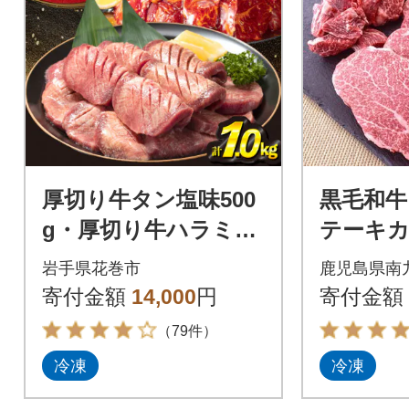
厚切り牛タン塩味500
黒毛和牛 
g・厚切り牛ハラミ50
テーキカ
0g各1P
ロカット
岩手県花巻市
鹿児島県南
牛肉 赤
寄付金額
14,000
円
寄付金額
九州市
（79件）
冷凍
冷凍