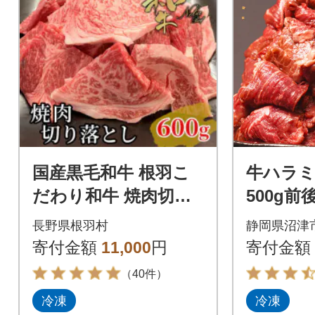
国産黒毛和牛 根羽こ
牛ハラミ 
だわり和牛 焼肉切り
500g前後
落とし 600g
長野県根羽村
静岡県沼津
寄付金額
11,000
円
寄付金額
（40件）
冷凍
冷凍