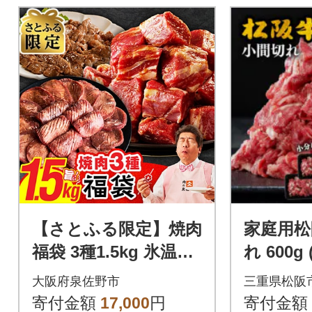
【さとふる限定】焼肉
家庭用松
福袋 3種1.5kg 氷温熟
れ 600g 
成×特製ダレ mrz0451
大阪府泉佐野市
三重県松阪
寄付金額
17,000
円
寄付金額