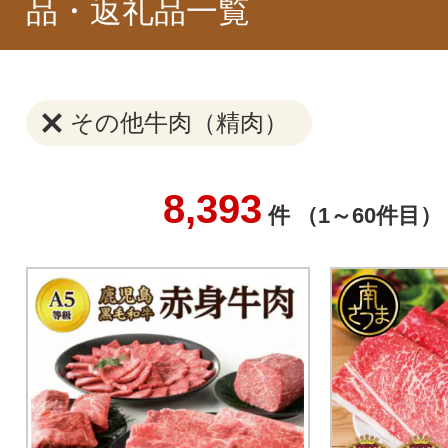
品・返礼品一覧
その他牛肉（精肉）
8,393
件 （1～60件目）