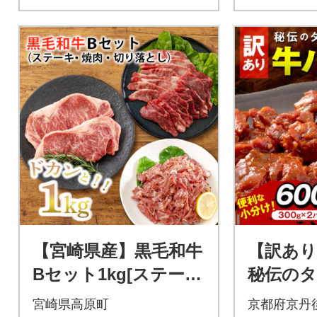
【宮崎県産】黒毛和牛
【訳あ
Bセット1kg[ステーキ
秘伝のタ
焼肉 切り落としの3点
け肉 600
宮崎県高原町
京都府京丹