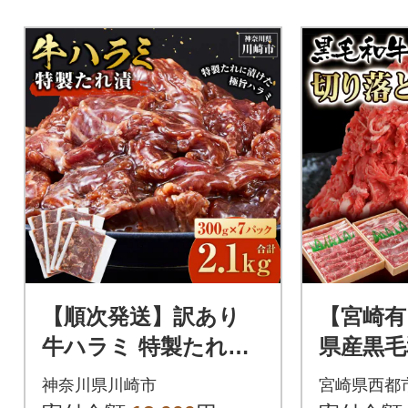
【順次発送】訳あり
【宮崎有
牛ハラミ 特製たれ漬
県産黒毛和
2.1kg 牛肉 お肉 肉 タ
『訳あり
神奈川県川崎市
宮崎県西都
レ漬け ハラミ 焼肉 焼
50g×2』