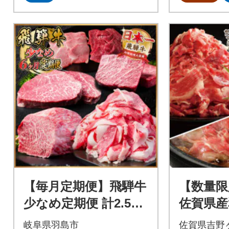
【毎月定期便】飛騨牛
【数量限
少なめ定期便 計2.5kg
佐賀県産
全6回コース、切り落
し 1.2k
岐阜県羽島市
佐賀県吉野