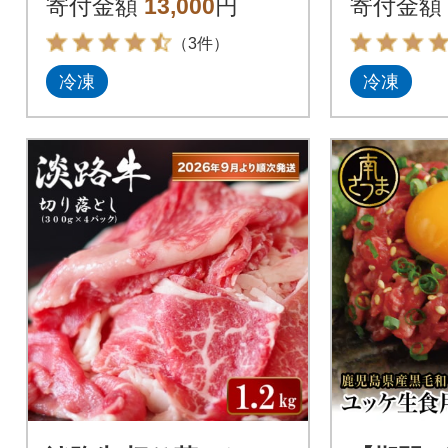
寄付金額
13,000
円
寄付金額
き肉
（3件）
冷凍
冷凍