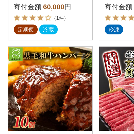
とし、焼肉、赤身ブロ
ック)(吉
寄付金額
60,000
円
寄付金額
ック肉
（1件）
定期便
冷蔵
冷凍