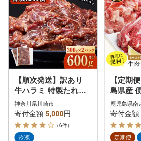
【順次発送】訳あり
【定期便
牛ハラミ 特製たれ漬
島県産 
600g 牛肉 お肉 肉 タ
豚肉 定期
神奈川県川崎市
鹿児島県南
レ漬け ハラミ 焼肉 焼
寄付金額
5,000
円
寄付金額
き肉
（6件）
冷凍
定期便