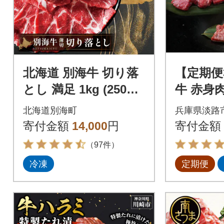
北海道 別海牛 切り落
【定期便
とし 満足 1kg (250g×
牛 赤身
4) うれしい小分け 訳
ニステ
北海道別海町
兵庫県淡路
あり 国産 冷凍
ロステー
寄付金額
14,000
円
寄付金額
o05721
（97件）
冷凍
定期便