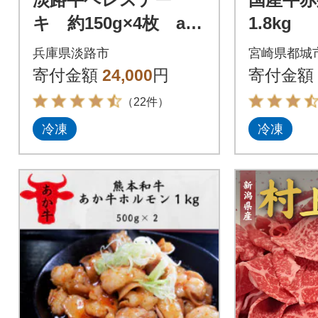
キ 約150g×4枚 ao0
1.8kg
5724
兵庫県淡路市
宮崎県都城
寄付金額
24,000
円
寄付金額
（22件）
冷凍
冷凍