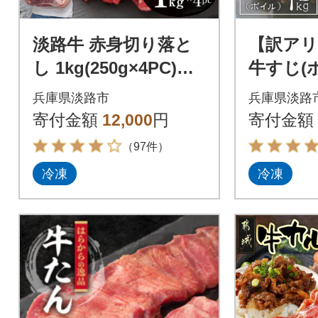
淡路牛 赤身切り落と
【訳アリ
し 1kg(250g×4PC) a
牛すじ(ボイ
h14801
50g×4P
兵庫県淡路市
兵庫県淡路
寄付金額
12,000
円
寄付金額
（97件）
冷凍
冷凍