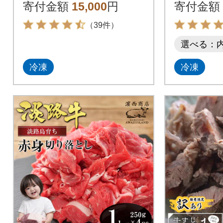
セット] TF562
ック)
寄付金額
15,000
円
寄付金額
（39件）
選べる：
冷凍
冷凍