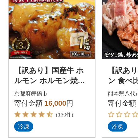
【訳あり】国産牛 ホ
【訳あ
ルモン ホルモン焼き
ン 食べ比
焼肉 肉 大トロホルモ
種 計2kg 
京都府舞鶴市
熊本県八代
ン 1kg 自家製西京味
寄付金額
16,000
円
寄付金額
噌焼き
（130件）
冷凍
冷凍