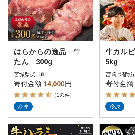
はらからの逸品 牛
牛カルビ 
たん 300g
5kg
宮城県柴田町
宮崎県都城
寄付金額
14,000
円
寄付金額
（183件）
冷凍
冷凍