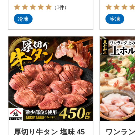
（1件）
冷凍
冷凍
厚切り牛タン 塩味 45
ワンラ