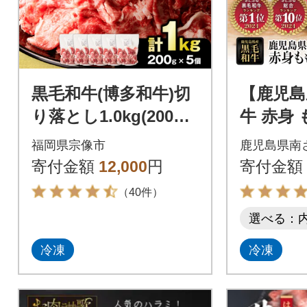
黒毛和牛(博多和牛)切
【鹿児島
り落とし1.0kg(200g×
牛 赤身
5パック)【伊豆丸商
600g 
福岡県宗像市
鹿児島県南
店】_HA1511
スター
寄付金額
12,000
円
寄付金額
（40件）
選べる：
冷凍
冷凍