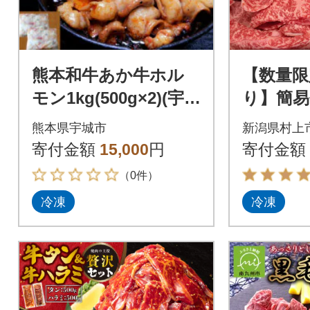
熊本和牛あか牛ホル
【数量限
モン1kg(500g×2)(宇城
り】簡易
市)
切り落とし
熊本県宇城市
新潟県村上
010
寄付金額
15,000
円
寄付金額
（0件）
冷凍
冷凍