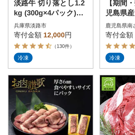
淡路牛 切り落とし1.2
【期間・
kg (300g×4パック)【2
児島県産
026年9月より順次発
ッケ 40
兵庫県淡路市
鹿児島県南
送】 ao05127
生食認定
寄付金額
12,000
円
寄付金額
ク
（130件）
冷凍
冷凍