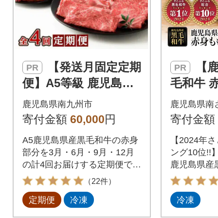
【発送月固定定期
【鹿児島県産】黒
PR
PR
便】A5等級 鹿児島黒
毛和牛 
毛和牛 赤身牛肉 定期
イス 60
鹿児島県南九州市
鹿児島県南
便(南九州市)全4回
冷凍 ス
寄付金額
60,000
円
寄付金額
A5鹿児島県産黒毛和牛の赤身
【2024年
部分を3月・6月・9月・12月
ング10位!
の計4回お届けする定期便で
鹿児島県産
す。
り。赤身な
（22件）
の方にもお
定期便
冷凍
冷凍