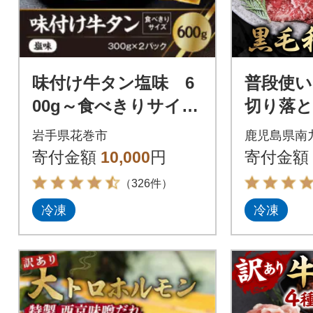
味付け牛タン塩味 6
普段使い
00g～食べきりサイズ
切り落とし
～(300g×2パック)
肉 和牛 
岩手県花巻市
鹿児島県南
し 南九
寄付金額
10,000
円
寄付金額
（326件）
冷凍
冷凍