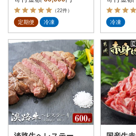
8枚入り
（22件）
定期便
冷凍
冷凍
淡路牛ヘレステー
国産牛赤