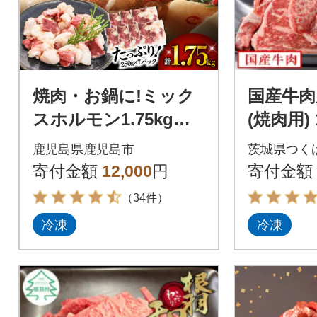
焼肉・お鍋に!ミック
国産牛肉
スホルモン1.75kg K
(焼肉用)
002-005
事シリー
鹿児島県鹿児島市
茨城県つく
縄配送不
寄付金額
12,000
円
寄付金額
（34件）
冷凍
冷凍