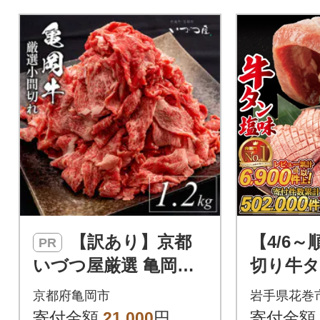
【訳あり】京都
【4/6
PR
いづつ屋厳選 亀岡牛
切り牛タ
こま切れ 切り落とし
(500g×
京都府亀岡市
岩手県花巻
計1.2kg(400g×3パッ
寄付金額
21,000
円
寄付金額