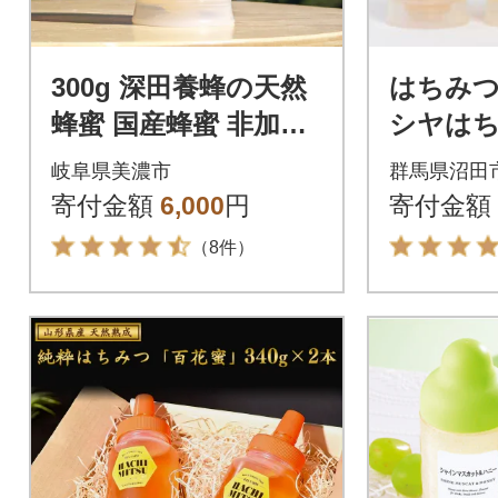
300g 深田養蜂の天然
はちみつ
蜂蜜 国産蜂蜜 非加熱
シヤは
生はちみつ 岐阜県 美
ごはち
岐阜県美濃市
群馬県沼田
濃市産 A9
はちみつ
寄付金額
6,000
円
寄付金額
（8件）