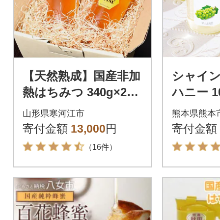
【天然熟成】国産非加
シャイン
熱はちみつ 340g×2本
ハニー 1
《抗生物質・保存料不
山形県寒河江市
熊本県熊本
使用》 011-G58
寄付金額
13,000
円
寄付金額
（16件）