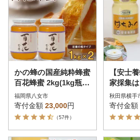
かの蜂の国産純粋蜂蜜
【安士養
百花蜂蜜 2kg(1kg瓶容
家採集は
器×2本) 八女市
め合わせ(
福岡県八女市
秋田県横手
寄付金額
23,000
円
寄付金額
（57件）