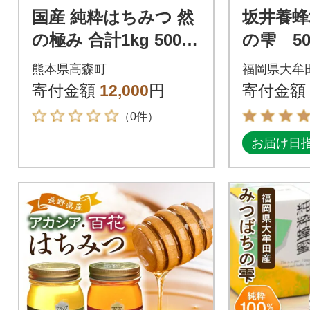
国産 純粋はちみつ 然
坂井養蜂
の極み 合計1kg 500g
の雫 500
×2本 セット とんがり
計800g
熊本県高森町
福岡県大牟
容器 ポリ容器(高森町)
寄付金額
12,000
円
寄付金額
（0件）
お届け日