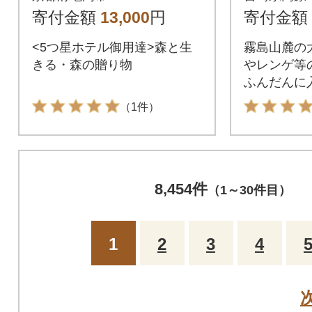
oney Woods≫
寄付金額
13,000
円
寄付金額
<5つ星ホテル御用達>森と生
霧島山麓の
きる・森の贈り物
やレンゲ等
ふんだんに
したら忘れ
（1件）
8,454件
（1～30件目）
1
2
3
4