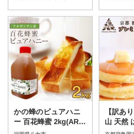
かの蜂のピュアハニ
【訳あり
ー 百花蜂蜜 2kg(AR2k
山 天然
g×1本)八女市
蜜 550g