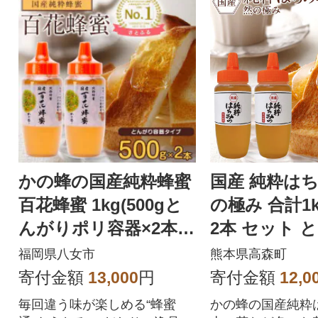
かの蜂の国産純粋蜂蜜
国産 純粋はち
百花蜂蜜 1kg(500gと
の極み 合計1kg
んがりポリ容器×2本)
2本 セット 
八女市
器 ポリ容器(
福岡県八女市
熊本県高森町
寄付金額
13,000
円
寄付金額
12,0
毎回違う味が楽しめる“蜂蜜
かの蜂の国産純粋