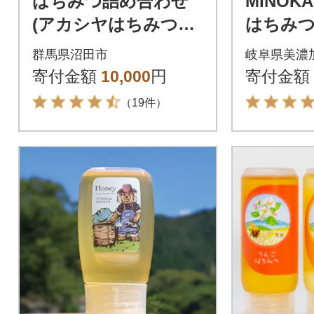
はちみつ詰め合わせ
MINOKA
(アカシヤはちみつ・
はちみつ (
尾瀬のはちみつ)各250
群馬県沼田市
岐阜県美濃
g
寄付金額
10,000
円
寄付金額
（19件）