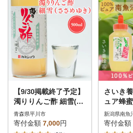
【9/30掲載終了予定】
さいき養
濁りりんご酢 細雪(さ
ュア蜂蜜
さめゆき)500ml×1本
kg は
青森県平川市
新潟県南魚
寄付金額
7,000
円
寄付金額