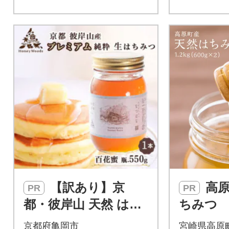
【訳あり】京
高原町産天然は
PR
PR
都・彼岸山 天然 はち
ちみつ 1.
みつ 百花蜜 550g≪H
2本) TF
京都府亀岡市
宮崎県高原