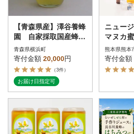
【青森県産】澤谷養蜂
ニュー
園 自家採取国産蜂
マヌカ蜜 
蜜 厳選アカシア蜂蜜
青森県横浜町
熊本県熊本
1,000g
寄付金額
20,000
円
寄付金額
（3件）
お届け日指定可