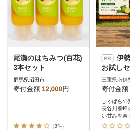
尾瀬のはちみつ(百花)
伊勢志摩の恵み
PR
3本セット
お試しセ
しぜん村
群馬県沼田市
三重県南伊
ュース2
寄付金額
12,000
円
寄付金額
蜂百花蜜
じゃばらの
g
長谷川養蜂
い甘みを楽
（3件）