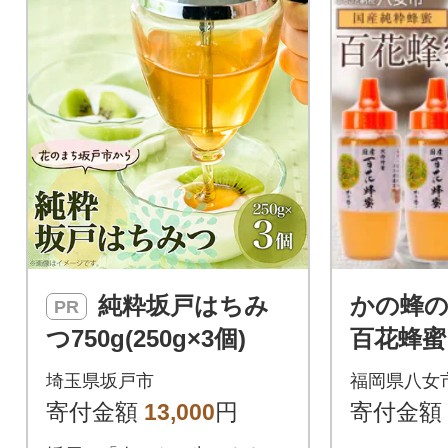
純粋坂戸はちみ
かの蜂の
PR
つ750g(250g×3個)
百花蜂蜜 
んがりポ
埼玉県坂戸市
福岡県八女
八女市
寄付金額
13,000
円
寄付金額