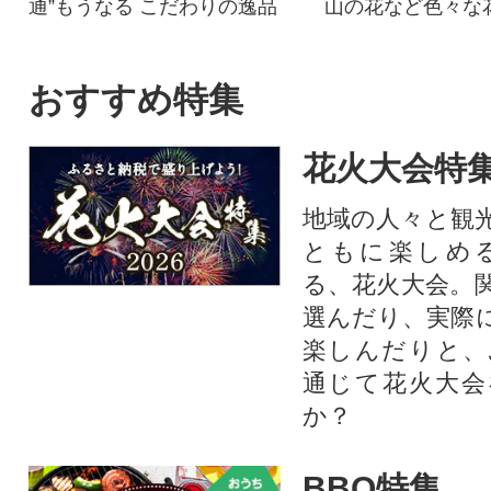
通”もうなる こだわりの逸品
山の花など色々な
れる春先にミツバ
めてきた蜂蜜です
おすすめ特集
花火大会特集
地域の人々と観
ともに楽しめ
る、花火大会。
選んだり、実際
楽しんだりと、
通じて花火大会
か？​
BBQ特集