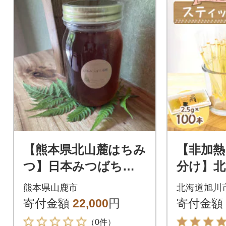
【熊本県北山麓はちみ
【非加熱
つ】日本みつばち菊
分け】北
鹿600g
シア 蜂
熊本県山鹿市
北海道旭川
2.5g×1
寄付金額
22,000
円
寄付金額
12
（0件）