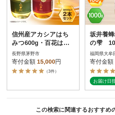
信州産アカシアはち
坂井養蜂
みつ600g・百花はち
の雫 10
みつ600gセット
長野県茅野市
福岡県大牟
寄付金額
15,000
円
寄付金額
（3件）
お届け日
この検索に関連するおすすめ