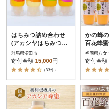
はちみつ詰め合わせ
かの蜂の
(アカシヤはちみつ・
百花蜂蜜 
さくらはちみつ・り
んがりポ
群馬県沼田市
福岡県八女
んごはちみつ・尾瀬
八女市
寄付金額
15,000
円
寄付金額
のはちみつ)
（33件）