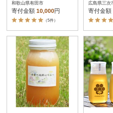
ト180g
和歌山県有田市
広島県三次
寄付金額
10,000
円
寄付金額
（5件）