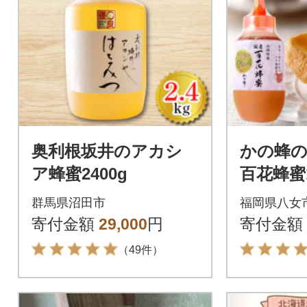
奥利根坂井のアカシ
かの蜂の
ア蜂蜜2400g
百花蜂蜜
りポリ容
群馬県沼田市
福岡県八女
寄付金額
29,000
円
寄付金額
（49件）