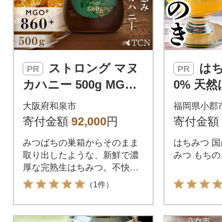
ストロング マヌ
はちみつ 国産 10
PR
PR
カハニー 500g MGO
0% 天
860+
ちのき 1k
大阪府和泉市
福岡県小郡
211]
寄付金額
92,000
円
寄付金額
みつばちの巣箱からそのまま
はちみつ 国
取り出したような、新鮮で濃
みつ もちのき
厚な完熟生はちみつ。不快が
多い方へ
（1件）