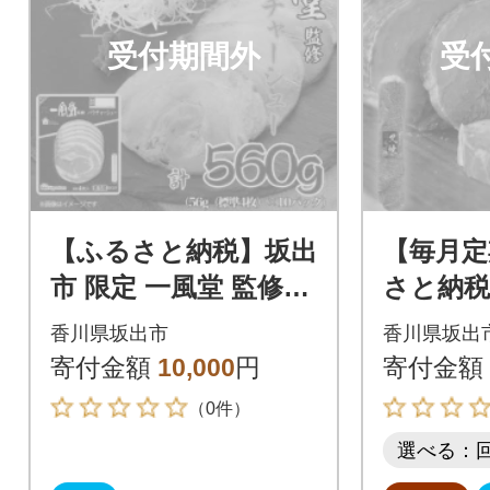
受付期間外
受
【ふるさと納税】坂出
【毎月定
市 限定 一風堂 監修
さと納
バラ チャーシュー 56
叉焼 1.2
香川県坂出市
香川県坂出
g x 10パック 約560g
焼豚 チ
寄付金額
10,000
円
寄付金額
回
（0件）
選べる：