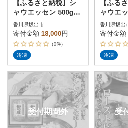
【ふるさと納税】シ
【ふる
ャウエッセン 500g×5
ャウエッセ
袋 計2.5kg|日本ハム
0袋 計5
香川県坂出市
香川県坂出
冷凍 ボリュームパッ
冷凍 ボ
寄付金額
18,000
円
寄付金額
ク
ク
（0件）
冷凍
冷凍
受付期間外
受