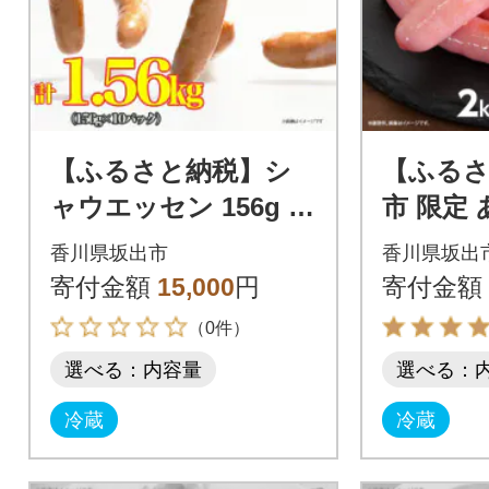
【ふるさと納税】シ
【ふるさ
ャウエッセン 156g x
市 限定
10袋 計1.56kg 食品 あ
ンナー 50
香川県坂出市
香川県坂出
らびき ウインナー
kg 食品
寄付金額
15,000
円
寄付金額
蔵
（0件）
選べる：内容量
選べる：
冷蔵
冷蔵