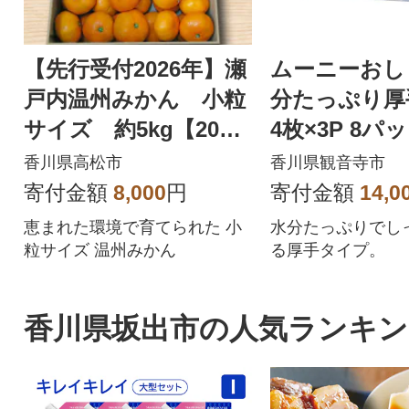
【先行受付2026年】瀬
ムーニーおし
戸内温州みかん 小粒
分たっぷり厚
サイズ 約5kg【2026
4枚×3P 8パ
年10月～2027年1月発
香川県高松市
香川県観音寺市
送】
寄付金額
8,000
円
寄付金額
14,0
恵まれた環境で育てられた 小
水分たっぷりでし
粒サイズ 温州みかん
る厚手タイプ。
香川県坂出市の人気ランキン