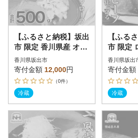
【ふるさと納税】坂出
【ふるさ
市 限定 香川県産 オリ
市 限定
ーブ豚 使用 ボンレス
フ 60g 
香川県坂出市
香川県坂出
ハム&ポークローフ 2
ワイン
寄付金額
12,000
円
寄付金額
種 セット
肉加工品
（0件）
冷蔵
冷蔵