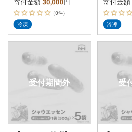
寄付金額
30,000
円
寄付金額
ク
（0件）
冷凍
冷凍
受付期間外
受