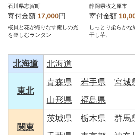
石川県志賀町
静岡県牧之原市
寄付金額
17,000
円
寄付金額
10,0
桜貝と花が織りなす癒しの光
しっとり柔らかな
を楽しむランタン
干し芋。
北海道
北海道
青森県
岩手県
宮城
東北
山形県
福島県
茨城県
栃木県
群馬
関東