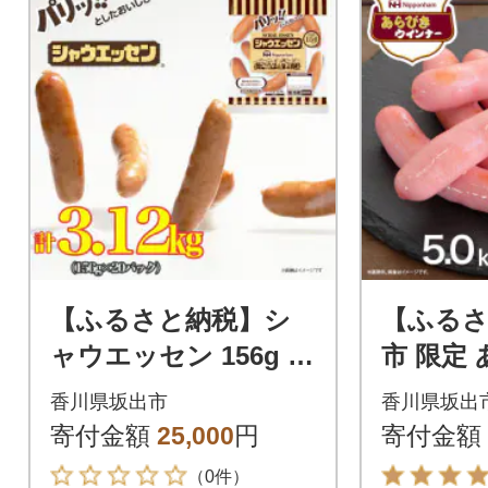
【ふるさと納税】シ
【ふるさ
ャウエッセン 156g x
市 限定
20袋 計3.12kg 食品 あ
ンナー 50
香川県坂出市
香川県坂出
らびき ウインナー
5kg 食
寄付金額
25,000
円
寄付金額
（0件）