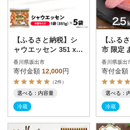
【ふるさと納税】シ
【ふるさ
ャウエッセン 351 x 5
市 限定
袋 計1.755kg 食品 国
ンナー 50
香川県坂出市
香川県坂出
内製造 香川 日本ハム
2.5kg
寄付金額
12,000
円
寄付金額
（2件）
選べる：内容量
選べる：
冷蔵
冷蔵