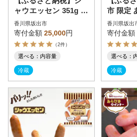
【ふるさと納税】シ
【ふるさ
ャウエッセン 351g x
市 限定
10袋 計3.51kg 食品 あ
ンナー 50
香川県坂出市
香川県坂出
らびき ウインナー
10kg 
寄付金額
25,000
円
寄付金額
（2件）
選べる：内容量
選べる：
冷蔵
冷蔵