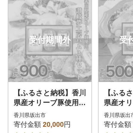
受付期間外
受
【ふるさと納税】香川
【ふるさ
県産オリーブ豚使用ハ
県産オリ
ム3種セット|讃岐夢工
ンレスハ
香川県坂出市
香川県坂出
房 日本ハム
ーフ2種
寄付金額
20,000
円
寄付金額
工房 日