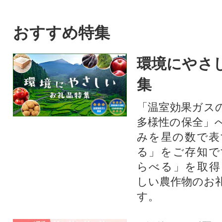
ンド Iセット。
おすすめ特集
環境にやさ
集
「温室効果ガス
多様性の保全」
みを星の数で表
る」をご存知で
らべる」を取得
しい農作物のお
す。​