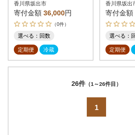
叉焼 1.2kg |日本ハム
叉焼 1.2
香川県坂出市
香川県坂出
焼豚 チャーシュー全3
焼豚 チ
寄付金額
36,000
円
寄付金額
回
回
（0件）
選べる：回数
選べる：
定期便
冷蔵
定期便
26件
（1～26件目）
1