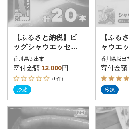
【ふるさと納税】ビ
【ふる
ッグシャウエッセン
ャウエッセ
56g × 20本 ウインナ
袋|日本
香川県坂出市
香川県坂出
ー 国内製造 日本ハム
ンナー 
寄付金額
12,000
円
寄付金額
ック 冷
（0件）
冷蔵
冷凍