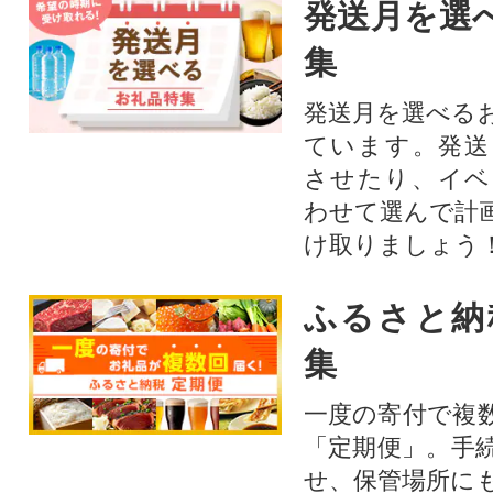
発送月を選
集
発送月を選べる
ています。発送
させたり、イベ
わせて選んで計
け取りましょう
ふるさと納
集
一度の寄付で複
「定期便」。手
せ、保管場所に