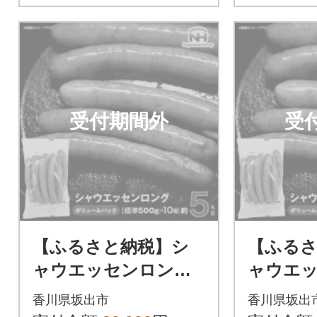
受付期間外
受
【ふるさと納税】シ
【ふる
ャウエッセンロング5
ャウエ
00g×10袋|日本ハム 冷
500g×5
香川県坂出市
香川県坂出
凍 ボリュームパック
冷凍 ボ