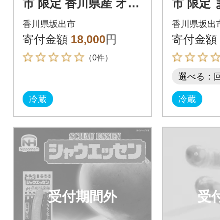
市 限定 香川県産 オリ
市 限定
ーブ豚 使用 ハム 3種
1.2kg
香川県坂出市
香川県坂出
セット 食品 冷蔵 日本
香川 四
寄付金額
18,000
円
寄付金額
ハム
ム
（0件）
選べる：
冷蔵
冷蔵
受付期間外
受