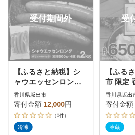
受付期間外
受
【ふるさと納税】シ
【ふるさ
ャウエッセンロング5
市 限定
00g×4袋|日本ハム 人
ーブ豚 
香川県坂出市
香川県坂出
気 ウインナー ボリュ
ム & ポ
寄付金額
12,000
円
寄付金額
ームパック
種 セッ
（0件）
冷凍
冷蔵