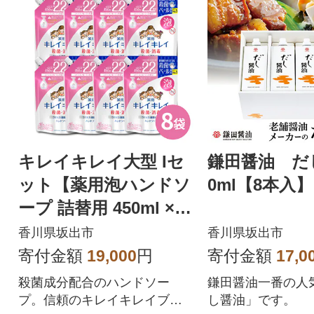
キレイキレイ大型 Iセ
鎌田醤油 だ
ット【薬用泡ハンドソ
0ml【8本入】
ープ 詰替用 450ml × 8
袋】
香川県坂出市
香川県坂出市
寄付金額
19,000
円
寄付金額
17,0
殺菌成分配合のハンドソー
鎌田醤油一番の人
プ。信頼のキレイキレイブラ
し醤油」です。