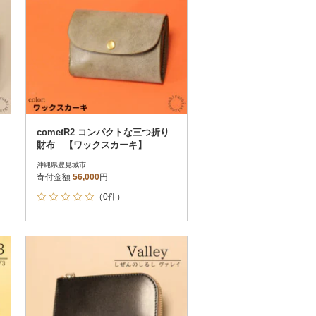
cometR2 コンパクトな三つ折り
財布 【ワックスカーキ】
沖縄県豊見城市
寄付金額
56,000
円
（0件）