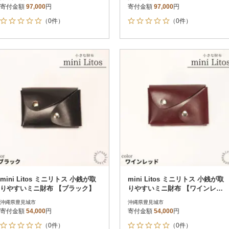
寄付金額
97,000
円
寄付金額
97,000
円
（0件）
（0件）
mini Litos ミニリトス 小銭が取
mini Litos ミニリトス 小銭が取
りやすいミニ財布 【ブラック】
りやすいミニ財布 【ワインレッ
ド】
沖縄県豊見城市
沖縄県豊見城市
寄付金額
54,000
円
寄付金額
54,000
円
（0件）
（0件）