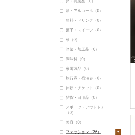
卵・乳製品（0）
酒・アルコール（0）
飲料・ドリンク（0）
菓子・スイーツ（0）
麺（0）
惣菜・加工品（0）
調味料（0）
家電製品（0）
旅行券・宿泊券（0）
体験・チケット（0）
雑貨・日用品（0）
スポーツ・アウトドア
（0）
美容（0）
ファッション（36）