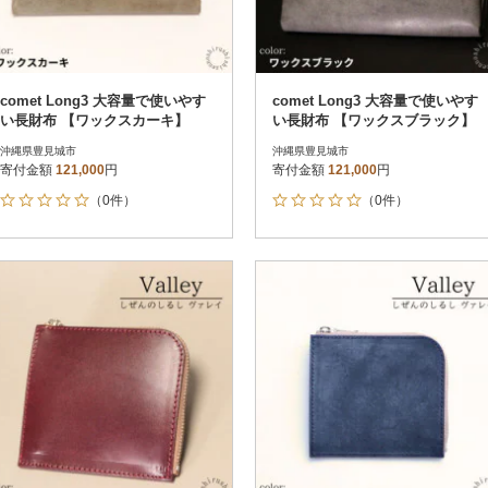
comet Long3 大容量で使いやす
comet Long3 大容量で使いやす
い長財布 【ワックスカーキ】
い長財布 【ワックスブラック】
沖縄県豊見城市
沖縄県豊見城市
寄付金額
121,000
円
寄付金額
121,000
円
（0件）
（0件）