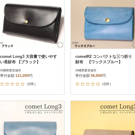
comet Long3 大容量で使いやす
cometR2 コンパクトな三つ折り
い長財布 【ブラック】
財布 【ワックスブルー】
沖縄県豊見城市
沖縄県豊見城市
寄付金額
121,000
円
寄付金額
56,000
円
（0件）
（0件）