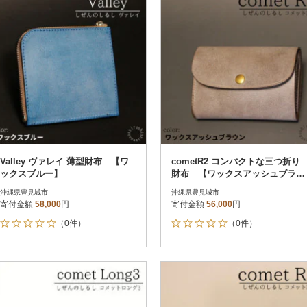
決済方法
解除
レビュー評価順
12
PayPay
寄付金額が高い順
クレジットカード決済
寄付金額が低い順
Amazon Pay
楽天ペイ
メルペイ
コンビニ支払い
ソフトバンクまとめて支払い
au PAY（auかんたん決済）
d払い
金融機関(Pay-easy決済)
Valley ヴァレイ 薄型財布 【ワ
cometR2 コンパクトな三つ折り
ックスブルー】
財布 【ワックスアッシュブラウ
ン】
沖縄県豊見城市
沖縄県豊見城市
寄付金額
58,000
円
寄付金額
56,000
円
解除
結果を見る（
36
件
（0件）
（0件）