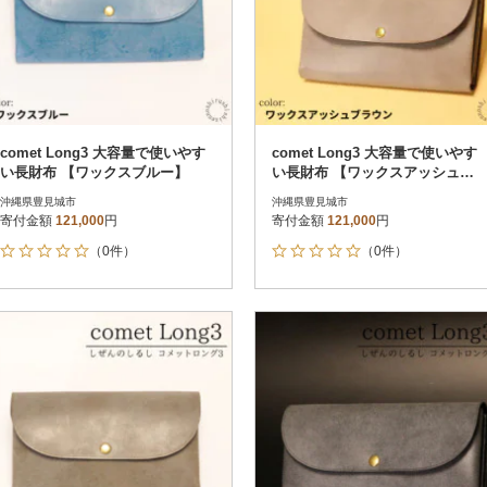
comet Long3 大容量で使いやす
comet Long3 大容量で使いやす
い長財布 【ワックスブルー】
い長財布 【ワックスアッシュブ
ラウン】
沖縄県豊見城市
沖縄県豊見城市
寄付金額
121,000
円
寄付金額
121,000
円
（0件）
（0件）