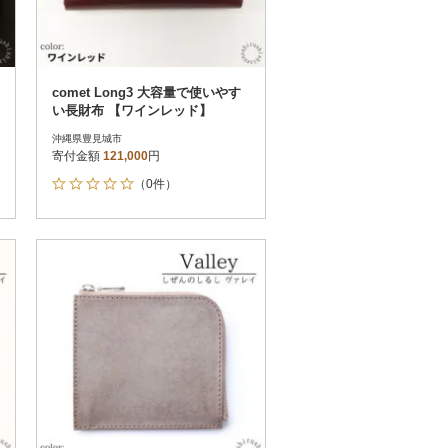
comet Long3 大容量で使いやす
い長財布 【ワインレッド】
沖縄県豊見城市
寄付金額
121,000
円
（0件）