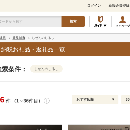
ログイン
新規会員登録
検索
縄県
豊見城市
しぜんのしるし
と納税お礼品・返礼品一覧
検索条件：
しぜんのしるし
6
おすすめ順
6
件 （1～36件目）
寄付金額
解除
発送種別
解除
通常
おすすめ順
30
円～
冷蔵便
新着順
60
円
冷凍便
レビュー件数順
90