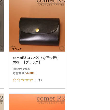
0
その他
解除
さとふる限定のお礼品
定期便
さとふるアプリdeワンストップ申請
対象
cometR2 コンパクトな三つ折り
財布 【ブラック】
沖縄県豊見城市
寄付金額
56,000
円
）
（0件）