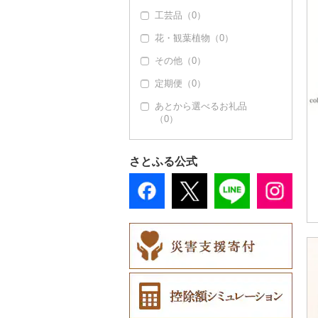
工芸品（0）
鞄・バッグ（0）
花・観葉植物（0）
洋服（0）
その他（0）
和服（0）
定期便（0）
靴・履物（0）
あとから選べるお礼品
アクセサリー（0）
（0）
その他服飾小物（3
6）
さとふる公式
財布（36）
ショール・ストール
（0）
ネクタイ・ベルト
（0）
マフラー・手袋（0）
その他服飾小物（0）