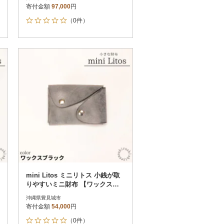
寄付金額
97,000
円
（0件）
mini Litos ミニリトス 小銭が取
りやすいミニ財布 【ワックスブ
ラック】
沖縄県豊見城市
寄付金額
54,000
円
（0件）