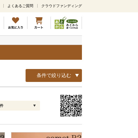
よくあるご質問
クラウドファンディング
メ
イ
ン
コ
ン
テ
ン
ツ
に
ス
キ
条件で絞り込む
ッ
プ
0件
配送指定
解除
お届け日時指定可
お届け時間帯指定可
発送される月指定可