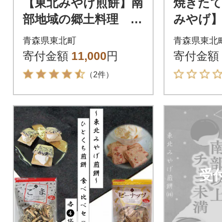
【東北みやげ煎餅】南
焼きたて
部地域の郷土料理 せ
みやげ】
んべい汁(スープ付)
きたて出
青森県東北町
青森県東北
5袋
寄付金額
11,000
円
寄付金額
（2件）
受