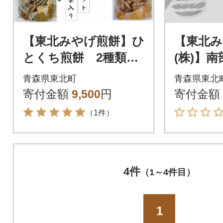
【東北みやげ煎餅】ひ
【東北み
とくち煎餅 2種類食
(株)】
べ比べセット 各4袋
未満 4枚
青森県東北町
青森県東北
寄付金額
9,500
円
寄付金額
（1件）
4件
（1～4件目）
1