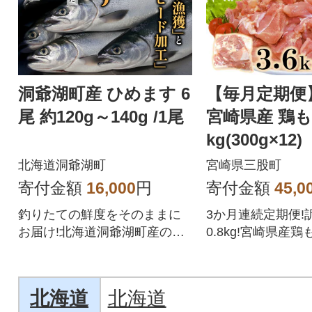
洞爺湖町産 ひめます 6
【毎月定期便
尾 約120g～140g /1尾
宮崎県産 鶏もも
kg(300g×12)
8】(三股町)全
北海道洞爺湖町
宮崎県三股町
寄付金額
16,000
円
寄付金額
45,0
釣りたての鮮度をそのままに
3か月連続定期便!
お届け!北海道洞爺湖町産の貴
0.8kg!宮崎県産鶏
重な国産ヒメマスです。
ずつ小分けカット
北海道
北海道