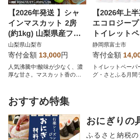
【2026年発送 】シャ
【2026年上
インマスカット 2房
エコロジープ
(約1kg) 山梨県産フル
トイレットペ
ーツ 人気のぶどう
ダブル 96ロ
山梨県山梨市
静岡県富士市
品 人気
寄付金額
13,000
円
寄付金額
14,0
人気沸騰中!酸味が少なく、濃
トイレットペーパ
厚な甘さ。マスカット香の芳
グ・さとふる月間
醇な香りが特徴のシャインマ
位を獲得!!バージ
スカット。シャインマスカッ
合、柔らかく使い
トを中心にぶどうをたくさん
を追求した上質な
おすすめ特集
作っている農家が自信を持っ
ペーパーです。
てお届けします。
おにぎりの
ふるさと納税の