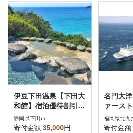
伊豆下田温泉【下田大
名門大洋
和館】宿泊優待割引券
ァースト
10000円
テルク
静岡県下田市
福岡県北九
北九州(
寄付金額
35,000
円
寄付金額