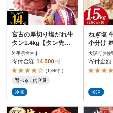
宮古の厚切り塩だれ牛
ねぎ塩 牛
タン1.4kg【タン先あ
小分け 約
り】
型 訳あ
岩手県宮古市
大阪府泉佐
寄付金額
14,500
円
寄付金額
（1,446件）
選べる：内容量
冷凍
冷凍