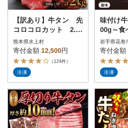
【訳あり】牛タン 先
味付け牛
コロコロカット 2.0
00g～
kg(400g×5P) (水上
～(300g
熊本県水上村
岩手県花巻
村)
寄付金額
12,500
円
寄付金額
（124件）
冷凍
冷凍