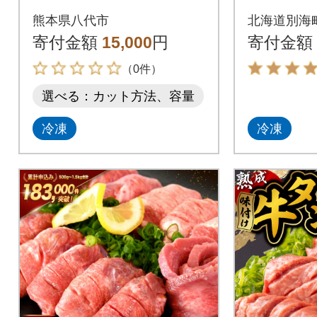
kg【最短3-5営業日以
塩だれ 
熊本県八代市
北海道別海
内に発送】_233-4066-
タン元
寄付金額
15,000
円
寄付金額
G
仕込み
（0件）
選べる：カット方法、容量
冷凍
冷凍