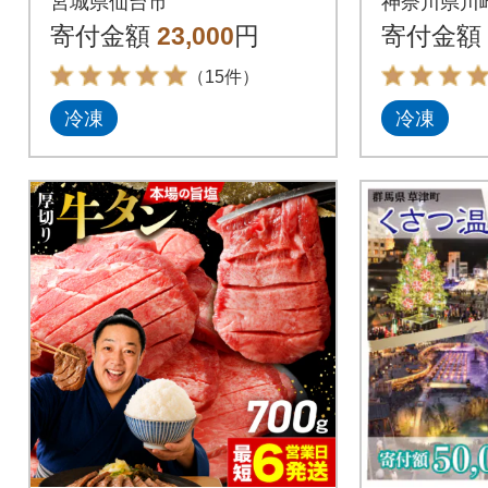
宮城県仙台市
神奈川県川
分け タ
寄付金額
23,000
円
寄付金額
め
（15件）
冷凍
冷凍