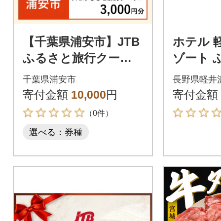
【千葉県浦安市】JTB
ホテル 
ふるさと旅行クーポ
ゾート 
ン(Eメール発行)3,000
宿泊ギフト
千葉県浦安市
長野県軽井
円分
円分[5413
寄付金額
10,000
円
寄付金額
（0件）
選べる：券種