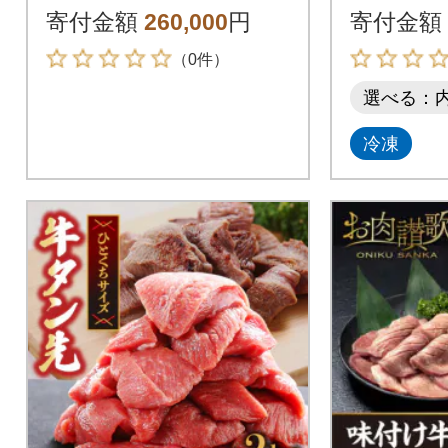
フリーレン」コラボ
50g小
寄付金額
260,000
円
寄付金額
期間中も利用可能
い
（0件）
選べる：
冷凍