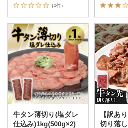
船&宿泊
（0件）
牛タン薄切り(塩ダレ
【訳あり
仕込み)1kg(500g×2)
切り落し 