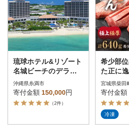
琉球ホテル&リゾート
希少部位
名城ビーチのデラッ
た正に
クスツイン ペア1泊宿
らの逸品
沖縄県糸満市
宮城県柴田
泊招待券
ん 極上
寄付金額
150,000
円
寄付金額
8枚入り
（2件）
冷凍