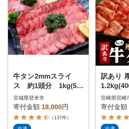
牛タン2mmスライ
訳あり 
ス 約1頭分 1kg(50
1.2kg(
0g×2パック/7～9人分)
スリッ
宮城県登米市
宮崎県宮崎
やすい
寄付金額
18,000
円
寄付金額
（137件）
冷凍
冷凍