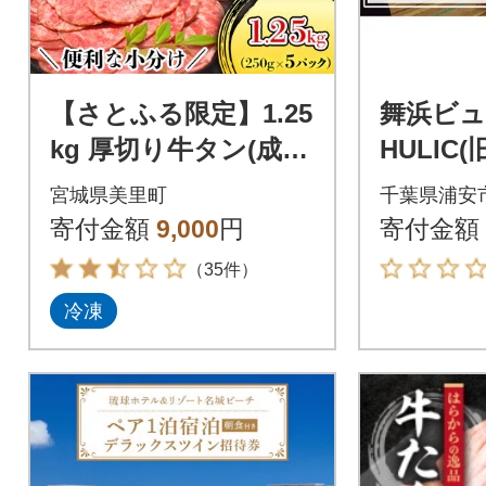
【さとふる限定】1.25
舞浜ビュ
kg 厚切り牛タン(成
HULIC
型) 5mm 分厚くて食
浜ホテル
宮城県美里町
千葉県浦安
べ応えあり! 小分けで
寄付金額
9,000
円
寄付金額
便利!
（35件）
冷凍