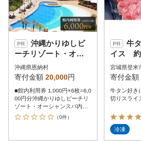
沖縄かりゆしビ
牛タン2mmスラ
PR
PR
ーチリゾート・オー
イス 約
シャンスパ 館内利
(500g×
沖縄県恩納村
宮城県登米
用券「6,000円分」
人分)
寄付金額
20,000
円
寄付金額
■館内利用券 1,000円×6枚=6,0
牛タン好き
00円分沖縄かりゆしビーチリ
切りスライス
ゾート・オーシャンスパ内、
レストランでのお食事やお飲
（0件）
物、ショップ(地場産品に限
冷凍
る)でのご利用代金、ご宿泊代
金、隣接するグループホテル