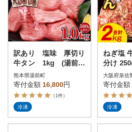
訳あり 塩味 厚切り
ねぎ塩 牛
牛タン 1kg (湯前
分け 250
町)
肉用
熊本県湯前町
大阪府泉佐
寄付金額
16,800
円
寄付金額
（1件）
冷凍
冷凍