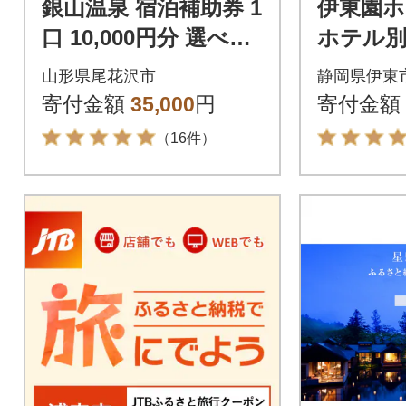
銀山温泉 宿泊補助券 1
伊東園ホ
口 10,000円分 選べる
ホテル別
お宿
テル松川
山形県尾花沢市
静岡県伊東
1泊2日2
寄付金額
35,000
円
寄付金額
分:GAタ
（16件）