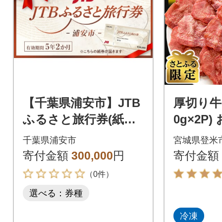
【千葉県浦安市】JTB
厚切り牛タ
ふるさと旅行券(紙券)
0g×2P
90,000円分
妙な厚さ
千葉県浦安市
宮城県登米
イズ【
寄付金額
300,000
円
寄付金額
定】
（0件）
選べる：券種
冷凍