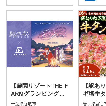
【農園リゾートTHE F
【訳あり
ARMグランピング】
ギ塩牛タン
ペア宿泊券 「葬送の
ン中・タ
千葉県香取市
岩手県宮古