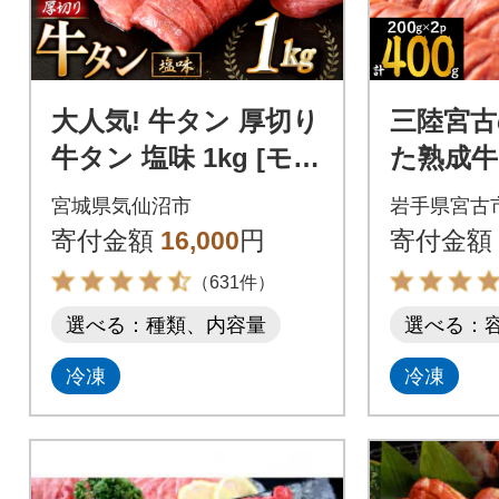
大人気! 牛タン 厚切り
三陸宮古
牛タン 塩味 1kg [モ～
た熟成
ランド 20564660]
ス味付け 
宮城県気仙沼市
岩手県宮古
×2)
寄付金額
16,000
円
寄付金額
（631件）
選べる：種類、内容量
選べる：
冷凍
冷凍