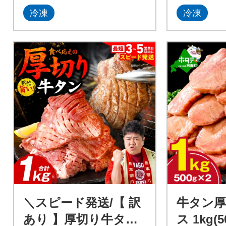
冷凍
冷凍
＼スピード発送/【 訳
牛タン
あり 】厚切り牛タン1
ス 1kg(