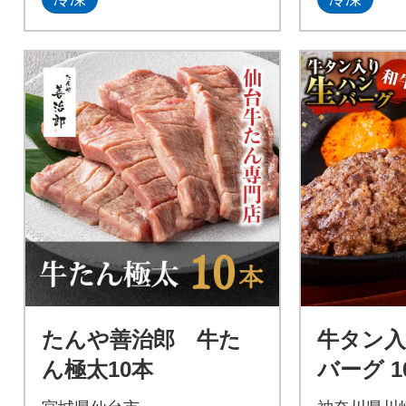
たんや善治郎 牛た
牛タン入
ん極太10本
バーグ 
グ 肉 食