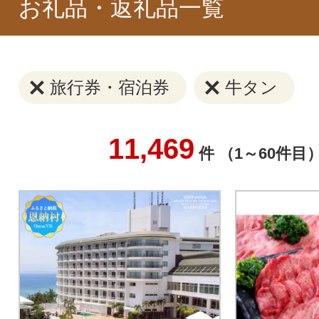
お礼品・返礼品一覧
旅行券・宿泊券
牛タン
11,469
件 （1～60件目