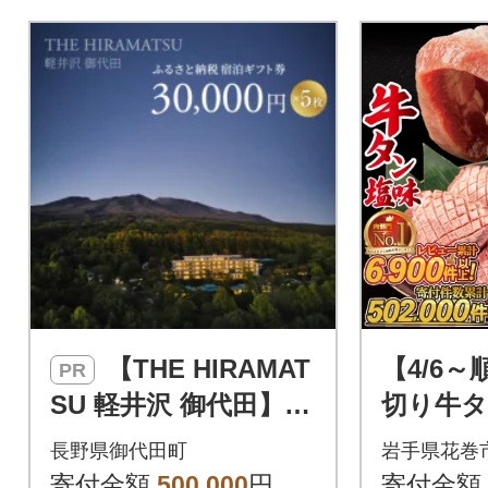
のエステ施術代金として、精
算時に1枚1,000円分の館内利
用券としてご利用いただけま
す。※ご利用は一部対象外の
商品がございます。ご利用時
にご確認ください。
【THE HIRAMAT
【4/6
PR
SU 軽井沢 御代田】ふ
切り牛タ
るさと納税宿泊ギフ
(500g×
長野県御代田町
岩手県花巻
ト券30,000円×5枚セ
寄付金額
500,000
円
寄付金額