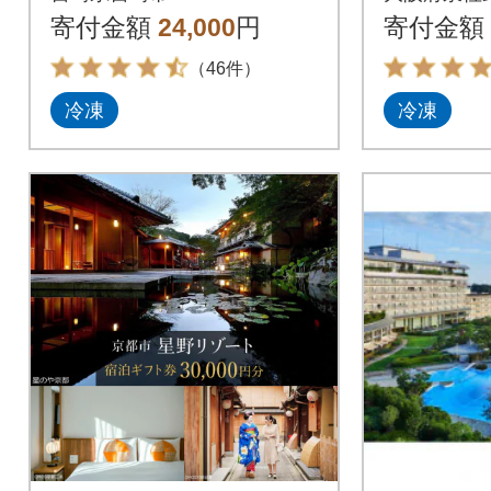
やすい)
寄付金額
24,000
円
寄付金額
（46件）
冷凍
冷凍