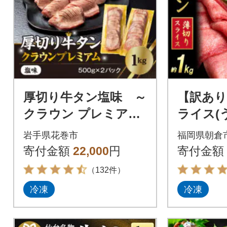
厚切り牛タン塩味 ～
【訳あ
クラウン プレミアム
ライス(
～ 1kg(500g×2P)
仕込み】計
岩手県花巻市
福岡県朝倉
2パック)
寄付金額
22,000
円
寄付金額
（132件）
冷凍
冷凍