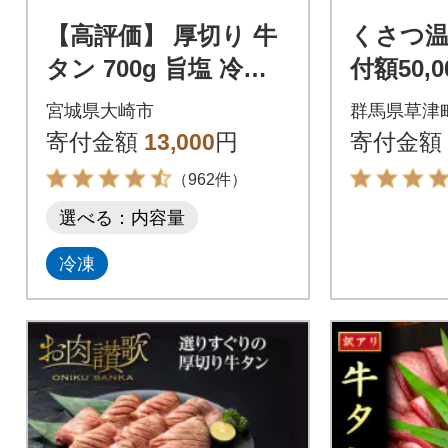
【高評価】 厚切り 牛
くさつ温
タン 700g 旨塩 冷凍
付額50,
小分け 牛たん 肉厚 仙
宮城県大崎市
群馬県草津
台 名物 不揃い 訳あり
寄付金額
13,000
円
寄付金額
（962件）
選べる：内容量
冷凍