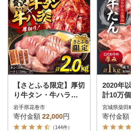
【さとふる限定】厚切
2020
り牛タン・牛ハラ
計10万
ミ 2.0kg(500g×各2
からの逸
岩手県花巻市
宮城県柴田
パック)
ん 1k
寄付金額
22,000
円
寄付金額
製品!
（144件）