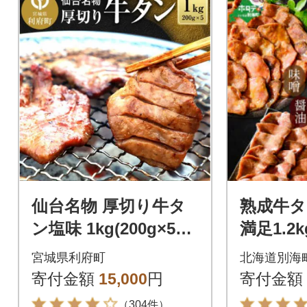
仙台名物 厚切り牛タ
熟成牛タ
ン塩味 1kg(200g×5パ
満足1.2
ック)
厚切りス
宮城県利府町
北海道別海
ーキ 別
寄付金額
15,000
円
寄付金額
納税
（304件）