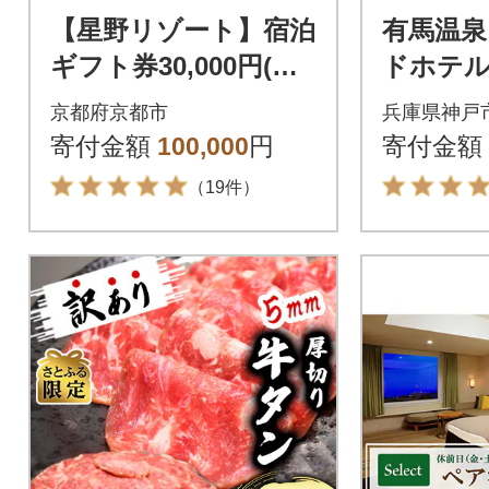
【星野リゾート】宿泊
有馬温泉
ギフト券30,000円(ホ
ドホテ
テル宿泊に利用可)|京
瑞苑」 
京都府京都市
兵庫県神戸
都 宿泊券 嵐山 星のや
クーポン(
寄付金額
100,000
円
寄付金額
人気
（19件）