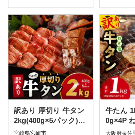
訳あり 厚切り 牛タン
牛たん 1
2kg(400g×5パック)(
0g×4P
スリット加工で食べ
焼肉用
宮崎県宮崎市
大阪府泉佐