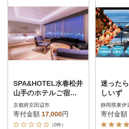
SPA&HOTEL水春松井
迷ったら
山手のホテルご宿泊
しいず
補助券(5,000円分)
補助券 (
京都府京田辺市
静岡県東伊
1/静岡
寄付金額
17,000
円
寄付金額
（0件）