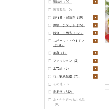
調味料（20）
惣菜（1）
家電製品（0）
餃子（1）
カレー・シチュー
砂糖（0）
（1）
旅行券・宿泊券（19）
シュウマイ（0）
塩（0）
カレー（0）
鍋（2）
体験・チケット（25）
コロッケ（0）
醤油（0）
旅行券（0）
シチュー（0）
肉（2）
ピザ（0）
雑貨・日用品（158）
その他惣菜（0）
味噌（13）
宿泊券（19）
PayPay商品券（13）
魚（0）
レトルト（1）
スポーツ・アウトドア
酢（0）
食事券（0）
家具・インテリア
（131）
その他鍋（0）
スープ（0）
（3）
だし（0）
温泉・サウナ・スパ利
美容（1）
豆腐・納豆（0）
用券（0）
タンス（0）
寝具（0）
ゴルフ（0）
食用油（0）
ファッション（3）
漬物（0）
水族館（0）
机・テーブル（0）
タオル（0）
釣り（0）
スキンケア（0）
はちみつ（19）
工芸品（5）
缶詰・瓶詰（14）
動物園（0）
椅子・チェア・ソファ
文房具・印鑑（0）
サイクリング（0）
シャンプー・リンス
鞄・バッグ（0）
ドレッシング（0）
（0）
（0）
花・観葉植物（2）
肉（0）
乾物（0）
釣り（0）
食器（0）
アウトドア・キャンプ
洋服（0）
織物（0）
その他調味料（1）
その他家具・インテリ
（131）
石鹸・ボディーソープ
その他（0）
魚（0）
燻製（スモーク）
ダイビング（0）
キッチン用品（1）
和服（0）
陶器・漆器（0）
観葉植物・苗木（0）
ア（3）
（0）
みりん（0）
（0）
その他スポーツ（0）
定期便（342）
果物（0）
スキーチケット・リフ
包丁（0）
日用品（0）
靴・履物（0）
その他装飾品・工芸品
花（2）
入浴剤（1）
ケチャップ（0）
おせち（0）
ト券（0）
（5）
あとから選べるお礼品
ジャム（13）
フライパン（0）
楽器・器材（0）
アクセサリー（0）
胡蝶蘭（0）
盆栽・その他（0）
アロマ（0）
こしょう（0）
（0）
その他加工品（0）
ゴルフプレー券（4）
数珠（0）
その他缶詰・瓶詰
鍋（0）
本・CD・DVD（2）
その他服飾小物（3）
造花・プリザーブドフ
プロテイン（0）