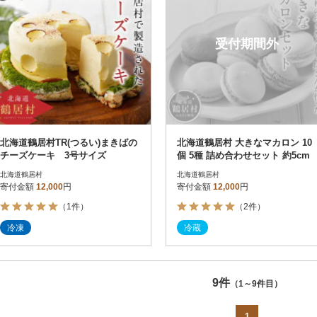
受付期間外
北海道鶴居村TR(つるい)まきばの
北海道鶴居村 大きなマカロン 10
チーズケーキ 3号サイズ
個 5種 詰め合わせセット 約5cm
北海道鶴居村
北海道鶴居村
寄付金額
12,000
円
寄付金額
12,000
円
（1件）
（2件）
冷凍
冷蔵
9件
（1～9件目）
1