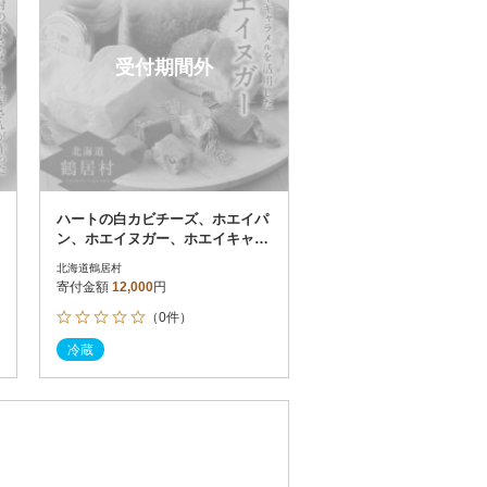
受付期間外
ハートの白カビチーズ、ホエイパ
ン、ホエイヌガー、ホエイキャラ
メルセット
北海道鶴居村
寄付金額
12,000
円
（0件）
冷蔵