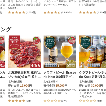
パック
ー焼
赤肉ふらのメロン。しっかり
ノルウェーで養殖されるアト
創業50年以上の老舗が
まざま
とした食感で甘みが強く濃厚
ランティックサーモン。
いくら醤油漬け
。オホ
な味わい。
貝(一
件)
(1,028件)
(2,896件)
(2,409件
年間流
中で逞
、まっ
れてお
キング
ており
ホタテ
gを紋
ケージ
に便利
シカ
北海道鶴居村産 鹿肉(エ
クラフトビール Brasse
クラフトビール Bra
ロッ
ゾシカ肉)焼肉用 柔らか
rie Knot 地域限定ビー
rie Knot 定番4種
ジビ
肩ロース 400g×1袋 ジ
ル「DOTO」6本セット
+ 地域ビール4本セ
北海道鶴居村
北海道鶴居村
北海道鶴居村
ビエ
鶴居村
寄付金額
16,000
円
寄付金額
15,000
円
寄付金額
30,000
円
地が育
柔らかいエゾシカ肩ロースを
Brasserie KnotのDOTOビール
Brasserie Knotの4
カ肉を
焼肉用にカット!エゾシカ肉処
6本のセット!地ビール
え、道東のビールを含
理施設
理施設認証済!
ト!地ビール
(1件)
(0件)
(0件)