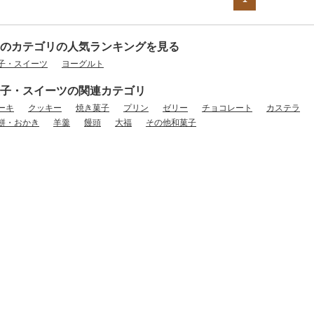
のカテゴリの人気ランキングを見る
子・スイーツ
ヨーグルト
子・スイーツの関連カテゴリ
ーキ
クッキー
焼き菓子
プリン
ゼリー
チョコレート
カステラ
餅・おかき
羊羹
饅頭
大福
その他和菓子