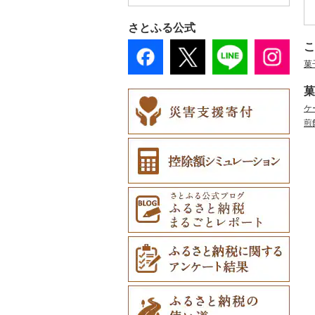
その他調味料（1）
（1）
GDOふるさとゴルフ
花火大会チケット
工芸品（5）
ラワー（0）
まな板（1）
おもちゃ・ぬいぐるみ
財布（0）
プレークーポン（4）
（0）
その他美容（0）
さとふる公式
（0）
播州そろばん（0）
その他花（2）
土鍋（0）
ショール・ストール
その他のゴルフプレー
カタログギフト（0）
こ
ご当地キャラクター
（0）
美濃和紙（0）
券（0）
その他キッチン用品
菓
その他体験・チケット
（0）
（0）
ネクタイ・ベルト
民芸品（0）
（8）
ベビー用品（0）
（0）
菓
ケ
ペット用品（151）
マフラー・手袋（0）
煎
防災グッズ（0）
その他服飾小物（3）
その他雑貨（4）