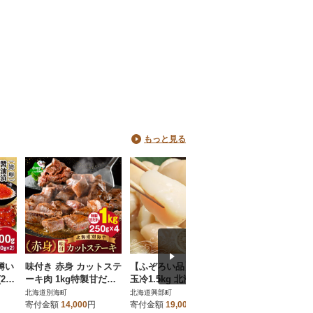
もっと見る
鱒い
味付き 赤身 カットステ
【ふぞろい品】ホタテ
「令和7年産」北
200
ーキ肉 1kg特製甘だれ
玉冷1.5kg 北海道オホ
ゆめぴりか10kg(5k
北海道 牛肉 訳ありサイ
ーツク産【21024】
2)【特Aランク】
北海道別海町
北海道興部町
北海道三笠市
コロ 別海町 ふるさと納
日発送【1606120
寄付金額
14,000
円
寄付金額
19,000
円
寄付金額
19,000
円