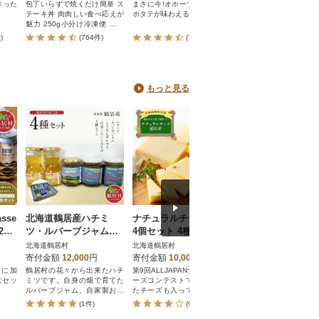
税
作った
包丁いらずで焼くだけ簡単 ス
まさに今!オホーツクの上質な
【米・食味鑑定士監修
テーキ丼 肉肉しい食べ応えが
ホタテが味わえる
ランキング特Aランク受
魅力 250g小分け冷凍便 北海
めぴりか精米10kg
道 別海町産
)
(764件)
(771件)
(774件)
もっと見る
sse
北海道鶴居産ハチミ
ナチュラルチーズ鶴居
ナチュラルチーズ
各2本
ツ・ルバーブジャム・
4個セット 4種類 北海
6個セット + はちみ
ット
しそなんばんみそ・行
道鶴居村
個 5種類 北海道鶴
北海道鶴居村
北海道鶴居村
北海道鶴居村
者にんにくみそのセッ
寄付金額
12,000
円
寄付金額
10,000
円
寄付金額
25,000
円
ト
種類に加
鶴居村の花々から出来たハチ
第9回ALLJAPANナチュラルチ
All Japan ナチュラル
むセッ
ミツです。自身の畑で育てた
ーズコンテストで金賞受賞し
ンテスト入賞!化粧箱入
ルバーブジャム、自家製おか
たチーズも入っているセット
ズと鶴居村産蜂蜜のセッ
ずみそです。
です。
(1件)
(9件)
(7件)