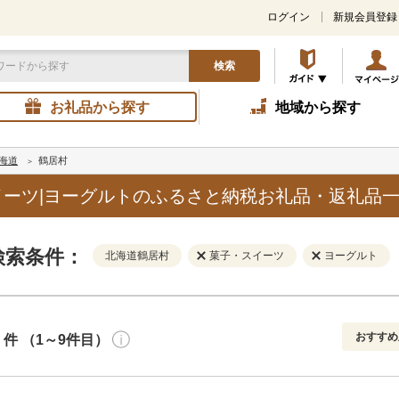
ログイン
新規会員登録
検索
お礼品から探す
地域から探す
海道
鶴居村
ーツ|ヨーグルトのふるさと納税お礼品・返礼品
検索条件：
北海道鶴居村
菓子・スイーツ
ヨーグルト
おすすめ
件 （1～9件目）
寄付金額
解除
発送種別
解除
おすすめ
通常
円～
新着順