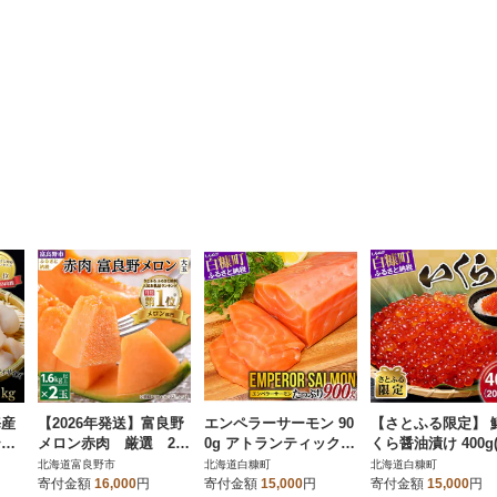
海産
【2026年発送】富良野
エンペラーサーモン 90
【さとふる限定】 
ティ
メロン赤肉 厳選 2玉
0g アトランティックサ
くら醤油漬け 400g(
 サ
(大玉) 富良野市人気
ーモン刺身用 キングサ
g×2) 小分けパック
北海道富良野市
北海道白糠町
北海道白糠町
のおいしいフルーツ
ーモン を超えた 小分け
寄付金額
16,000
円
寄付金額
15,000
円
寄付金額
15,000
円