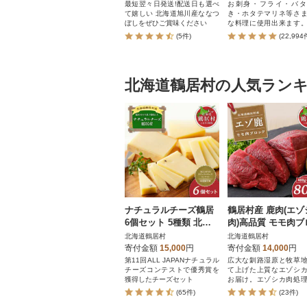
最短翌々日発送!配送日も選べ
お刺身・フライ・バタ
て嬉しい 北海道旭川産ななつ
き・ホタテマリネ等さ
ぼしをぜひご賞味ください
な料理に使用出来ます
ーツク産のホタテは、稚
(5件)
(22,994
年貝)を放流してから4
氷や水温の低い荒波の
しく育つ為、養殖とは
たく違い旨味が凝縮さ
北海道鶴居村の人気ラン
り食感も良いと言われ
ます。食べ応え抜群の
をドドーンとたっぷり1k
別市よりお届け。パッ
はチャック付きで保存
です!
ナチュラルチーズ鶴居
鶴居村産 鹿肉(エゾ
6個セット 5種類 北海
肉)高品質 モモ肉ブ
道鶴居村
ク 400g×2パック 
北海道鶴居村
北海道鶴居村
エ 北海道鶴居村
寄付金額
15,000
円
寄付金額
14,000
円
第11回ALL JAPANナチュラル
広大な釧路湿原と牧草
チーズコンテストで優秀賞を
て上げた上質なエゾシ
獲得したチーズセット
お届け。エゾシカ肉処
認証済!
(65件)
(23件)