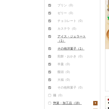
（0）
泡盛（0）
（0）
プリン（0）
但馬牛（0）
ワイン（6）
その他魚介・加工品
ゼリー（0）
（2）
土佐あかうし（0）
白ワイン（0）
ウイスキー（0）
チョコレート（0）
佐賀牛（0）
赤ワイン（6）
リキュール・洋酒
カステラ（0）
（0）
長崎和牛（0）
シャンパン・スパーク
アイス・ジェラート
リングワイン（0）
甘酒（0）
あか牛（0）
（1）
その他ワイン（0）
ノンアルコール（0）
宮崎牛（0）
その他洋菓子（1）
その他酒（0）
その他牛肉（精肉）
煎餅・おかき（0）
（0）
羊羹（0）
饅頭（0）
大福（0）
その他和菓子（0）
麺（0）
惣菜・加工品（18）