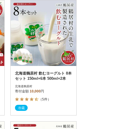
お届け時間帯指定可
発送される月指定可
件数順
90
評価順
120
が高い順
その他
解除
が低い順
さとふる限定のお礼品
定期便
さとふるアプリdeワンストップ申請
対象
北海道鶴居村 飲むヨーグルト 8本
セット 150ml×6本 500ml×2本
北海道鶴居村
寄付金額
10,000
円
（5件）
）
冷蔵