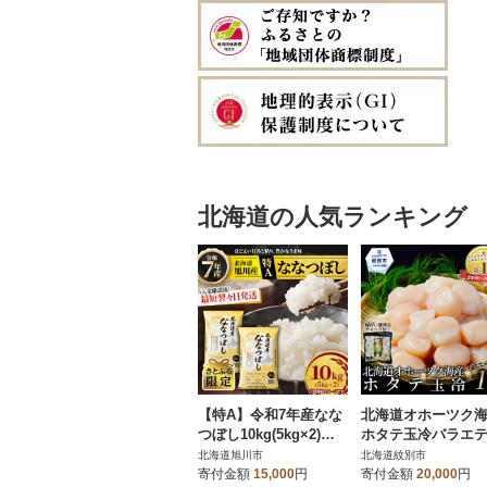
北海道の人気ランキング
【特A】令和7年産なな
北海道オホーツク
つぼし10kg(5kg×2)北
ホタテ玉冷バラエ
海道旭川産 米 お米【さ
サイズ(1kg)| 訳あり
北海道旭川市
北海道紋別市
とふる限定】_05957
イズ不揃い ★
寄付金額
15,000
円
寄付金額
20,000
円