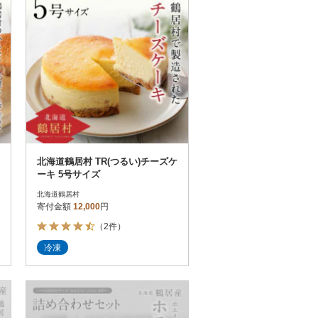
北海道鶴居村 TR(つるい)チーズケ
ーキ 5号サイズ
北海道鶴居村
寄付金額
12,000
円
（2件）
冷凍