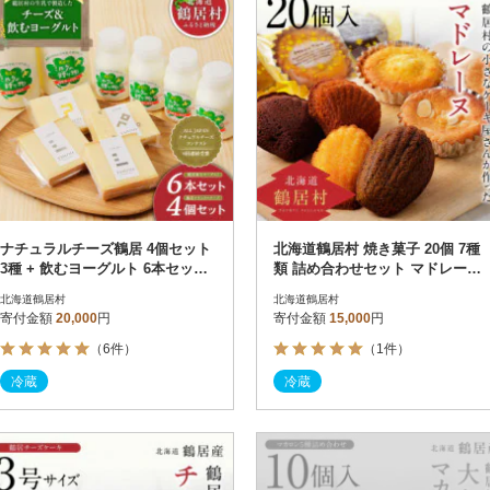
ナチュラルチーズ鶴居 4個セット
北海道鶴居村 焼き菓子 20個 7種
3種 + 飲むヨーグルト 6本セット
類 詰め合わせセット マドレーヌ
150ml4本 500ml2本
パウンドケーキ
北海道鶴居村
北海道鶴居村
寄付金額
20,000
円
寄付金額
15,000
円
（6件）
（1件）
冷蔵
冷蔵