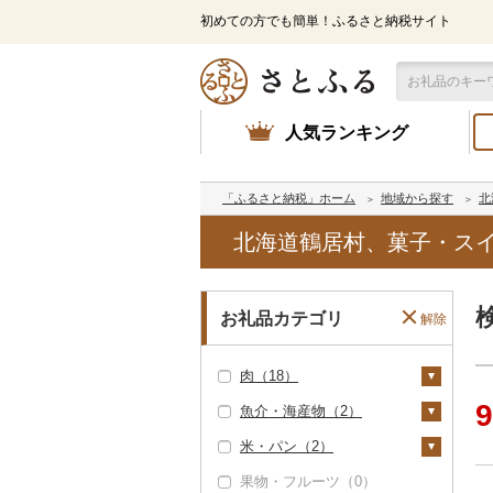
初めての方でも簡単！ふるさと納税サイト
人気ランキング
「ふるさと納税」ホーム
地域から探す
北
北海道鶴居村、菓子・スイ
お礼品カテゴリ
解除
肉（18）
9
魚介・海産物（2）
牛肉（精肉）（1）
米・パン（2）
ステーキ（0）
牛肉（加工品）（2）
カニ（0）
果物・フルーツ（0）
すき焼き（1）
ハンバーグ（1）
豚肉（精肉）（3）
エビ（0）
米（0）