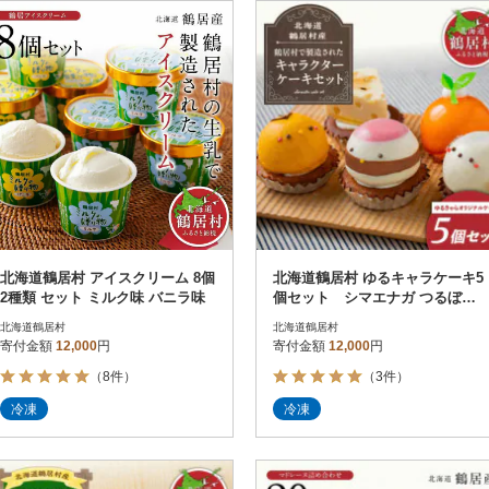
冷蔵便
円
冷凍便
レビュー
レビュー
決済方法
解除
寄付金額
PayPay
クレジットカード決済
寄付金額
Amazon Pay
楽天ペイ
メルペイ
コンビニ支払い
ソフトバンクまとめて支払い
au PAY（auかんたん決済）
北海道鶴居村 アイスクリーム 8個
北海道鶴居村 ゆるキャラケーキ5
d払い
2種類 セット ミルク味 バニラ味
個セット シマエナガ つるぼー
金融機関(Pay-easy決済)
ひなぼー チーズケーキ 夕日のケ
北海道鶴居村
北海道鶴居村
ーキ
寄付金額
12,000
円
寄付金額
12,000
円
（8件）
（3件）
解除
結果を見る（
9
件
冷凍
冷凍