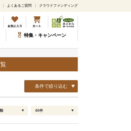
よくあるご質問
クラウドファンディング
メ
イ
ン
コ
ン
特集・キャンペーン
テ
ン
ツ
に
ス
一覧
キ
ッ
プ
条件で絞り込む
順
60件
配送指定
解除
順
30
お届け日時指定可
60