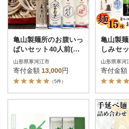
亀山製麺所のお腹いっ
亀山製麺
ぱいセット40人前(計2
しみセッ
0束)【蕎麦 饂飩 ひや
15束) 0
山形県寒河江市
山形県寒河
むぎ 素麺】 011-F33
寄付金額
13,000
円
寄付金額
（5件）