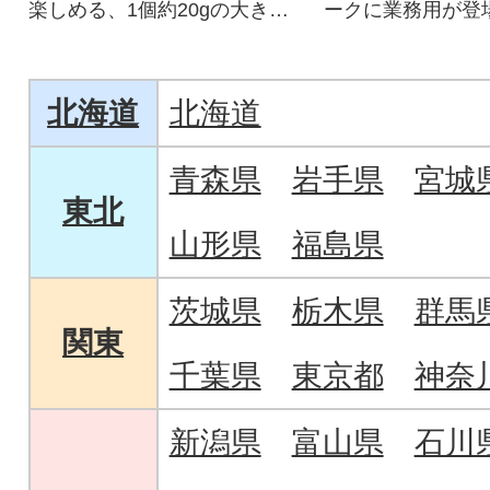
楽しめる、1個約20gの大きめ
ークに業務用が登場
サイズで食べ応え抜群の餃子
です。
北海道
北海道
青森県
岩手県
宮城
東北
山形県
福島県
茨城県
栃木県
群馬
関東
千葉県
東京都
神奈
新潟県
富山県
石川