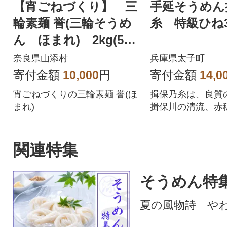
【宵ごねづくり】 三
手延そうめん
輪素麺 誉(三輪そうめ
糸 特級ひね
ん ほまれ) 2kg(50g
×40束)
奈良県山添村
兵庫県太子町
寄付金額
10,000
円
寄付金額
14,0
宵ごねづくりの三輪素麺 誉(ほ
揖保乃糸は、良質
まれ)
揖保川の清流、赤
料とし、熟練した
込めて作る逸品で
関連特集
そうめん特
夏の風物詩 や