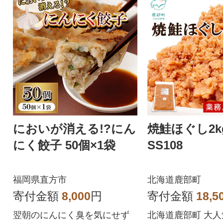
においが消える!?にん
焼鮭ほぐし2k
にく餃子 50個×1袋
SS108
福岡県直方市
北海道鹿部町
寄付金額
8,000
円
寄付金額
18,5
翌朝のにんにく臭を気にせず
北海道鹿部町 大