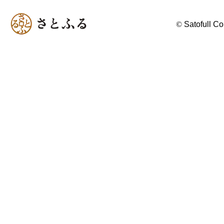
©
Satofull Co.