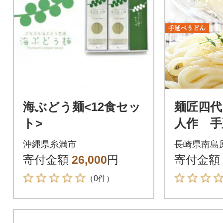
海ぶどう麺<12食セッ
麺匠四代
ト>
人作 手
ん 手延
沖縄県糸満市
長崎県南島
合わせ 1
寄付金額
26,000
円
寄付金額
g
（0件）