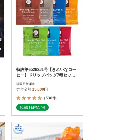
特許第6528231号【きれいなコー
ヒー】ドリップバッグ7種セット
(合計105袋)
福岡県飯塚市
寄付金額
15,000
円
（536件）
お届け日指定可