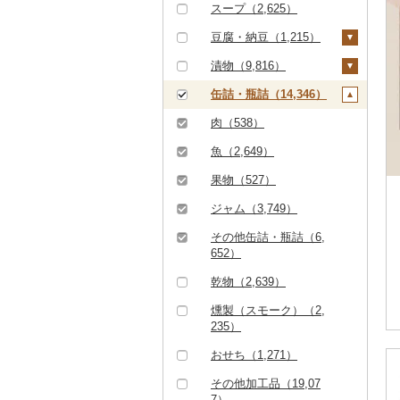
（10,351）
その他鍋（1,544）
スープ（2,625）
その他洋菓子（8,14
豆腐・納豆（1,215）
3）
豆腐（574）
漬物（9,816）
煎餅・おかき（2,30
納豆（623）
梅干（6,410）
缶詰・瓶詰（14,346）
2）
キムチ（1,171）
肉（538）
羊羹（842）
その他漬物（2,324）
魚（2,649）
饅頭（1,552）
果物（527）
大福（889）
ジャム（3,749）
その他和菓子（9,80
3）
その他缶詰・瓶詰（6,
652）
乾物（2,639）
燻製（スモーク）（2,
235）
おせち（1,271）
その他加工品（19,07
7）