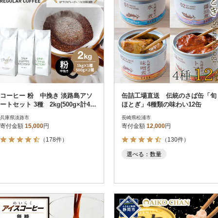
コーヒー 粉 中挽き 淡路島アソ
缶詰工場直送 伝統のさば缶「旬
ートセット 3種 2kg(500g×計4
ほとぎ」4種類の味わい12缶
袋) at14504
兵庫県淡路市
長崎県松浦市
寄付金額
15,000
円
寄付金額
12,000
円
（178件）
（130件）
選べる：数量