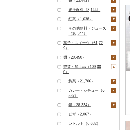
茶（13,442）
クエ（249）
286）
ななつぼし（4,644）
399）
リングワイン（612）
甘酒（4,757）
神戸牛・神戸ビーフ
その他貝（1,241）
かまぼこ・練り製品
ドライフルーツ（4,33
その他根菜（366）
その他きのこ（947）
かぼちゃ（402）
飲料（3,223）
果汁飲料（8,144）
（3,077）
くじら（227）
その他米（9,293）
（3,007）
せとか（1,124）
5）
その他ワイン（1,42
ノンアルコール（94
茄子（303）
5）
8）
茶葉・ティーバッグ
りんごジュース（1,62
紅茶（1,638）
但馬牛（811）
サバ（3,109）
その他魚介・加工品
文旦（430）
干し柿（661）
その他果物（4,994）
（7,857）
6）
レタス（214）
（36,875）
その他酒（4,307）
飲料（152）
その他飲料・ジュース
土佐あかうし（164）
さんま（359）
まどんな（328）
干し芋（1,532）
びわ（226）
静岡茶（883）
みかんジュース（オレ
（10,944）
その他野菜（5,780）
茶葉・ティーバッグ
ンジジュース）（3,17
佐賀牛（6,812）
鯛（1,677）
ポンカン（735）
その他ドライフルーツ
ブルーベリー（692）
菓子・スイーツ（61,72
足柄茶（74）
（1,466）
野菜ジュース（2,88
6）
（2,125）
9）
6）
長崎和牛（2,289）
のどぐろ（462）
その他柑橘（8,370）
パイナップル（191）
知覧茶（196）
その他果汁飲料（3,61
麺（20,450）
炭酸飲料（1,958）
ケーキ（10,484）
3）
あか牛（1,745）
ふぐ（2,390）
栗（502）
八女茶（1,946）
惣菜・加工品（109,00
豆乳（300）
クッキー（3,509）
ラーメン（7,248）
宮崎牛（2,430）
ブリ（1,158）
その他果物（3,062）
その他茶（2,032）
0）
その他飲料・ジュース
焼き菓子（11,079）
うどん（4,154）
その他牛肉（精肉）
ほっけ（308）
（5,356）
惣菜（21,706）
（8,388）
プリン（4,389）
そば（4,213）
その他鮮魚（3,214）
餃子（5,257）
カレー・シチュー（6,
ゼリー（5,397）
パスタ（900）
587）
シュウマイ（1,548）
チョコレート（2,78
ひやむぎ（234）
カレー（5,829）
鍋（28,334）
1）
コロッケ（1,668）
そうめん（2,894）
シチュー（1,054）
肉（22,429）
ピザ（2,067）
カステラ（2,451）
その他惣菜（13,958）
その他麺（3,093）
魚（4,509）
レトルト（6,682）
アイス・ジェラート