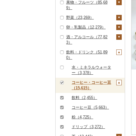
果物・フルーツ（85,68
すき焼き（24,603）
ズワイガニ（11,642）
エビ（3,765）
米（110,476）
9）
ハンバーグ（11,241）
豚肉（精肉）（16,96
しゃぶしゃぶ（16,27
タラバガニ（2,558）
甘エビ（668）
いくら（8,071）
精米（67,168）
雑穀（1,382）
3）
野菜（23,269）
9）
もつ鍋（8,840）
ぶどう・マスカット
毛ガニ（1,984）
ボタンエビ（111）
うに（2,949）
無洗米（18,519）
餅（1,759）
ステーキ（1,437）
豚肉（加工品）（21,3
（11,214）
卵・乳製品（12,279）
焼肉（21,083）
ローストビーフ（3,16
いも（3,898）
40）
かにしゃぶ（4,133）
伊勢海老（630）
明太子・たらこ（18,2
玄米（14,905）
その他穀物加工品（3,
0）
すき焼き（482）
巨峰（587）
いちご（6,746）
酒・アルコール（77,82
牛タン（2,088）
46）
124）
じゃがいも（1,001）
トマト（2,526）
卵（3,948）
ハンバーグ（4,086）
鶏肉（14,777）
その他カニ（1,652）
その他エビ（2,260）
金芽米（82）
3）
ビーフジャーキー（1
しゃぶしゃぶ（5,28
ナガノパープル（25
りんご（6,911）
和牛（6,596）
明太子（17,093）
その他魚卵（2,825）
パン（4,840）
さつまいも（2,386）
フルーツトマト（68
玉ねぎ（1,248）
チーズ（3,323）
01）
9）
もつ鍋（86）
鶏肉（精肉）（4,34
鹿肉（1,165）
7）
ゆめぴりか（4,929）
飲料・ドリンク（51,89
もも（6,325）
0）
ビール・発泡酒（14,1
5）
黒毛和牛（29,373）
たらこ（1,635）
数の子（1,343）
貝（11,710）
その他いも（638）
ねぎ（624）
ヨーグルト（3,007）
0）
その他牛肉（加工品）
焼肉（2,915）
ハム（4,709）
馬肉（3,634）
ピオーネ（1,537）
41）
つや姫（4,259）
メロン（17,164）
ミニトマト（1,064）
（8,079）
ハム・ソーセージ（4
白老牛（1,508）
からすみ（557）
帆立（ホタテ）（6,77
うなぎ（20,674）
とうもろこし（1,51
牛乳（1,781）
アグー豚（145）
ソーセージ・ウインナ
羊肉・ラム肉（ジンギ
デラウェア（113）
ビール（3,459）
日本酒（27,980）
水・ミネラルウォータ
41）
コシヒカリ（48,239）
5）
さくらんぼ（1,850）
その他トマト（840）
9）
ー（7,388）
スカン）（2,179）
ー（3,378）
仙台牛（374）
キャビア（663）
鮮魚（23,846）
バター（969）
その他豚肉（精肉）
シャインマスカット
発泡酒（1,689）
純米大吟醸（9,121）
焼酎（13,829）
唐揚げ（1,551）
はえぬき（3,477）
鮑（アワビ）（718）
梨（4,122）
根菜（2,212）
（10,268）
ベーコン・サラミ（4,
鴨肉（456）
（5,760）
コーヒー・コーヒー豆
米沢牛（1,028）
その他魚卵（276）
鮭・サーモン（7,33
イカ・タコ（6,645）
その他乳製品（885）
地ビール・クラフトビ
純米吟醸（8,513）
芋焼酎（6,405）
梅酒（4,685）
417）
中津からあげ（49）
（15,615）
さがびより（1,092）
牡蠣（カキ）（1,57
8）
和梨（2,977）
マンゴー（1,591）
人参（401）
アスパラガス（1,19
猪肉（502）
その他ぶどう・マスカ
ール（6,102）
山形牛（6,993）
イカ（3,833）
海苔・海藻（7,802）
9）
0）
大吟醸（4,527）
麦焼酎（2,903）
泡盛（440）
その他豚肉（加工品）
水炊き（2,015）
ット（2,115）
飲料（2,455）
あきたこまち（9,01
マグロ（4,192）
洋梨・ラフランス（1,
みかん・柑橘（22,46
大根（193）
その他肉・加工品（2,
（9,263）
常陸牛（1,789）
タコ（2,856）
海苔（4,150）
干物（12,382）
4）
あさり（855）
043）
4）
豆（3,577）
吟醸（1,160）
米焼酎（415）
ワイン（6,371）
地鶏（2,012）
141）
コーヒー豆（5,663）
イワシ（147）
自然薯（182）
上州牛（33）
わかめ（1,352）
ししゃも（232）
その他魚介・加工品
ひとめぼれ（2,805）
しじみ（585）
みかん（10,297）
すいか（1,359）
きのこ（2,156）
その他日本酒（14,58
黒糖焼酎（535）
白ワイン（2,882）
ウイスキー（1,444）
赤鶏さつま（3）
粉（4,725）
カツオ（1,570）
（48,331）
レンコン（117）
6）
飛騨牛（4,697）
ひじき（410）
その他干物（11,980）
ミルキークィーン（2,
サザエ（260）
レモン（851）
キウイ（1,245）
しいたけ（1,127）
その他野菜（7,077）
その他焼酎（4,751）
赤ワイン（3,653）
リキュール・洋酒（3,
その他鶏肉（5,344）
ドリップ（3,272）
金目鯛（904）
しらす・ちりめん（7,
507）
にんにく・生姜（1,11
137）
近江牛（3,327）
その他海苔・海藻（2,
はまぐり（268）
059）
不知火・デコポン（2,
柿（カキ）（2,886）
7）
松茸（161）
山菜（283）
シャンパン・スパーク