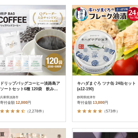
ドリップバッグコーヒー淡路島ア
キハダまぐろ ツナ缶 24缶セット
ソートセット6種 120袋 飲み比
(a12-190)
べ ドリップバッグ at14601
兵庫県淡路市
静岡県焼津市
寄付金額
12,000
円
寄付金額
13,000
円
（2,278件）
（573件）