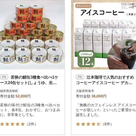
円
レビュー
レビュー
決済方法
解除
寄付金額
PayPay
発送種別
解除
クレジットカード決済
寄付金額
通常
Amazon Pay
冷蔵便
楽天ペイ
冷凍便
メルペイ
コンビニ支払い
ソフトバンクまとめて支払い
au PAY（auかんたん決済）
若狭の鯖缶3種食べ比べ1ケ
辻本珈琲で人気のおすすめ
PR
PR
d払い
ース24缶セット(しょうゆ、生姜
コーヒーアイスコーヒー デカフ
金融機関(Pay-easy決済)
入り、唐辛子入り)
ェハウスブレンド[無糖]12本 自社
福井県若狭町
大阪府和泉市
焙煎
寄付金額
52,000
円
寄付金額
36,000
円
若狭の味付け鯖缶の3種食べ比べセ
「無糖のカフェインレス アイスコー
解除
結果を見る（
29,948
ット、各8缶。おかずに、おつまみ
ヒーが欲しい!」といったご要望から
に。非常食としても。
誕生しました。
（2件）
（6件）