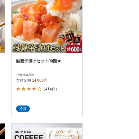
鮭親子漬けセット(4個)★
北海道紋別市
寄付金額
14,000
円
（414件）
冷凍