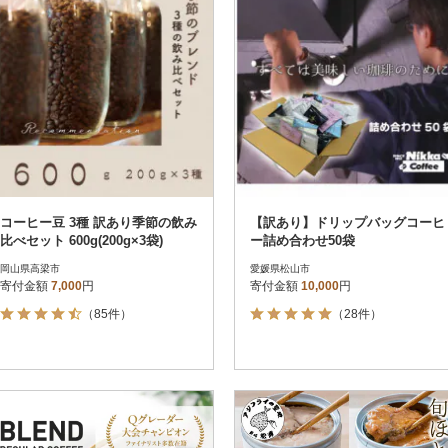
コーヒー豆 3種 訳あり季節の飲み
【訳あり】ドリップバッグコーヒ
比べセット 600g(200g×3袋)
ー詰め合わせ50袋
岡山県高梁市
愛媛県松山市
寄付金額
7,000
円
寄付金額
10,000
円
（85件）
（28件）