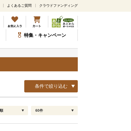
よくあるご質問
クラウドファンディング
メ
イ
ン
コ
ン
特集・キャンペーン
テ
ン
ツ
に
ス
キ
ッ
プ
条件で絞り込む
順
60件
配送指定
解除
順
30
お届け日時指定可
60