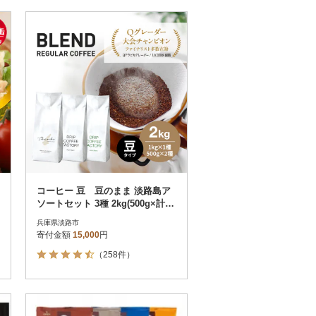
コーヒー 豆 豆のまま 淡路島ア
ソートセット 3種 2kg(500g×計4
袋) at14503
兵庫県淡路市
寄付金額
15,000
円
（258件）