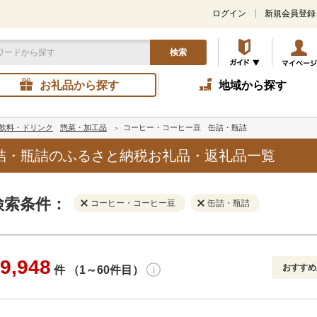
ログイン
新規会員登録
検索
お礼品から探す
地域から探す
飲料・ドリンク
惣菜・加工品
コーヒー・コーヒー豆
缶詰・瓶詰
詰・瓶詰のふるさと納税お礼品・返礼品一覧
検索条件：
コーヒー・コーヒー豆
缶詰・瓶詰
9,948
おすすめ
件 （1～60件目）
寄付金額
解除
地域
解除
おすすめ
円～
新着順