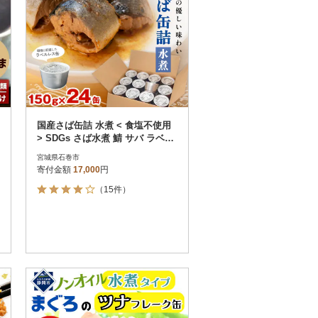
国産さば缶詰 水煮 < 食塩不使用
> SDGs さば水煮 鯖 サバ ラベル
レス 石巻市 防災減災
宮城県石巻市
寄付金額
17,000
円
（15件）