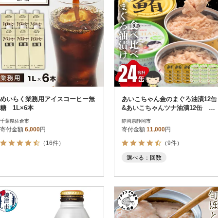
めいらく業務用アイスコーヒー無
あいこちゃん金のまぐろ油漬12缶
糖 1L×6本
&あいこちゃんツナ油漬12缶 合
計24缶
千葉県佐倉市
静岡県静岡市
寄付金額
6,000
円
寄付金額
11,000
円
（16件）
（9件）
選べる：回数