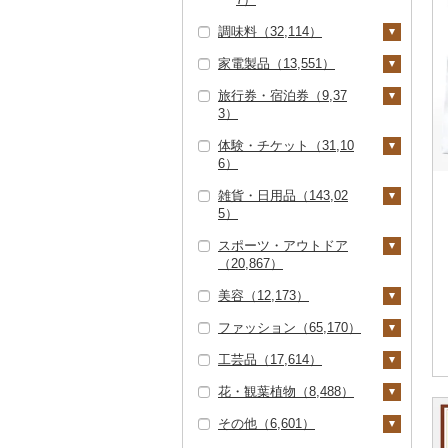
調味料（32,114）
家電製品（13,551）
砂糖（416）
旅行券・宿泊券（9,37
塩（1,025）
季節・空調家電（98
3）
2）
醤油（4,026）
体験・チケット（31,10
キッチン家電（1,29
旅行券（1,663）
味噌（3,786）
6）
8）
JTBふるさと旅行クー
宿泊券（7,998）
酢（1,406）
雑貨・日用品（143,02
照明器具（1,480）
ポン（Eメール発行）
PayPay商品券（8,27
5）
（103）
0）
だし（2,386）
パソコン・周辺機器
スポーツ・アウトドア
（1,320）
JTBふるさと旅行券
食事券（5,969）
家具・インテリア（3
食用油（2,423）
（20,867）
（紙券）（53）
6,216）
TV・オーディオ・カ
温泉・サウナ・スパ利
えごま油（473）
はちみつ（8,477）
美容（12,173）
メラ（1,555）
その他旅行券（488）
用券（1,051）
タンス（1,783）
寝具（18,248）
ゴルフ（6,837）
オリーブオイル（83
ドレッシング（2,33
ファッション（65,170）
美容・健康家電（1,04
水族館（84）
机・テーブル（4,18
布団（5,993）
タオル（6,068）
ゴルフボール（1,53
釣り（2,036）
スキンケア（4,257）
4）
0）
2）
7）
1）
工芸品（17,614）
動物園（40）
枕（2,330）
泉州タオル（2,748）
文房具・印鑑（4,83
サイクリング（475）
化粧水・乳液・美容液
シャンプー・リンス
鞄・バッグ（8,658）
ごま油（335）
その他調味料（10,10
カー用品（1,261）
椅子・チェア・ソファ
4）
ゴルフクラブ（2,73
（2,016）
（1,290）
1）
花・観葉植物（8,488）
釣り（407）
毛布（2,154）
その他タオル（3,29
アウトドア・キャンプ
トートバッグ・ショル
洋服（16,948）
織物（859）
（7,203）
9）
その他食用油（933）
時計（1,946）
0）
ボールペン（597）
食器（18,262）
（7,248）
洗顔（1,101）
石鹸・ボディーソープ
ダーバッグ（4,716）
みりん（128）
その他（6,601）
ダイビング（216）
タオルケット（852）
女性・レディース（6,
和服（943）
本場奄美大島紬（5
陶器・漆器（7,693）
観葉植物・苗木（2,28
その他家具・インテリ
ゴルフウェア（58）
（1,593）
その他家電（3,018）
ノート・ファイル（4
グラス・カップ（5,42
キッチン用品（11,46
その他スポーツ（4,74
その他スキンケア（1,
キャリーバッグ・スー
739）
8）
6）
ア（23,817）