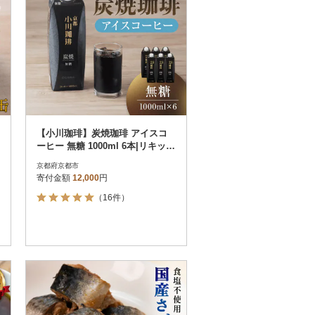
【小川珈琲】炭焼珈琲 アイスコ
ーヒー 無糖 1000ml 6本|リキッド
コーヒー 人気セット
京都府京都市
寄付金額
12,000
円
（16件）