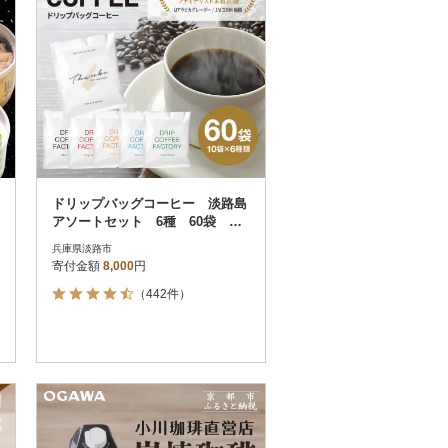
ドリップバッグコーヒー 淡路島
アソートセット 6種 60袋 飲
み比べ ドリップバッグ at1460
兵庫県淡路市
9
寄付金額
8,000
円
（442件）