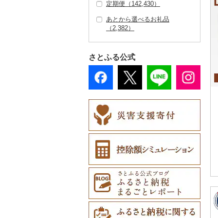
ケチャップ（158）
定期便（142,430）
スキーチケット・リフ
その他寝具（7,508）
靴・履物（8,110）
信楽焼（776）
その他装飾品・工芸品
地域サービス（2,45
40）
0）
6）
その他ゴルフ（2,23
4）
609）
入浴剤（1,234）
ツケース（163）
ト券（257）
男性・メンズ（8,32
その他織物（713）
（9,820）
花（5,689）
9）
1）
こしょう（72）
あとから選べるお礼品
靴・シューズ（5,91
アクセサリー（16,47
唐津焼（57）
印鑑（630）
タンブラー（1,050）
包丁（1,679）
日用品（14,890）
ウェア・ユニフォーム
アロマ（698）
その他鞄・バッグ（3,
7）
（2,382）
ゴルフプレー券（2,86
4）
2）
数珠（242）
胡蝶蘭（241）
盆栽・その他（854）
その他（4,275）
（237）
885）
その他調味料（8,93
備前焼（344）
7）
その他文房具（3,39
箸（1,002）
フライパン（1,379）
洗剤（1,421）
楽器・器材（116）
プロテイン（605）
子供・ベビー（672）
2）
スリッパ・下駄・草履
ペンダント・ネックレ
その他服飾小物（15,0
工芸品（7,380）
造花・プリザーブドフ
7）
その他スポーツ（2,10
美濃焼（735）
GDOふるさとゴルフ
花火大会チケット（3
スプーン・フォーク・
鍋（1,667）
トイレットペーパー
本・CD・DVD（30
その他美容（3,542）
その他洋服（4,361）
（1,374）
ス（4,911）
46）
ラワー（1,607）
9）
さとふる公式
播州そろばん（9）
プレークーポン（1,45
44）
ナイフ（766）
（2,071）
1）
村上木彫堆朱（33）
まな板（827）
その他靴・履物（1,95
ピアス・イヤリング
財布（3,273）
その他花（3,652）
2）
美濃和紙（6）
カタログギフト（16
皿・椀（7,290）
ティッシュ（806）
おもちゃ・ぬいぐるみ
4）
（4,129）
その他陶器・漆器（5,
土鍋（173）
ショール・ストール
その他のゴルフプレー
4）
（3,240）
610）
民芸品（1,026）
弁当箱（647）
その他日用品（10,83
真珠・パール（2,40
（976）
券（875）
その他キッチン用品
その他体験・チケット
3）
ご当地キャラクター
1）
その他食器（3,175）
（6,254）
ネクタイ・ベルト（1,
（12,409）
（1,204）
その他アクセサリー
097）
ベビー用品（2,394）
（7,836）
マフラー・手袋（79
ペット用品（7,021）
1）
防災グッズ（2,428）
その他服飾小物（8,80
7）
その他雑貨（28,497）