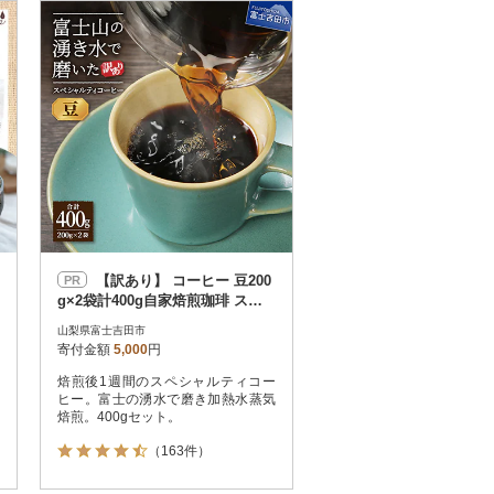
お届け時間帯指定可
発送される月指定可
件数順
90
評価順
120
が高い順
その他
解除
が低い順
さとふる限定のお礼品
定期便
さとふるアプリdeワンストップ申請
対象
【訳あり】 コーヒー 豆200
PR
g×2袋計400g自家焙煎珈琲 スペ
シャルティコーヒー 富士山の湧
山梨県富士吉田市
き水
寄付金額
5,000
円
焙煎後1週間のスペシャルティコー
件）
ヒー。富士の湧水で磨き加熱水蒸気
焙煎。400gセット。
（163件）