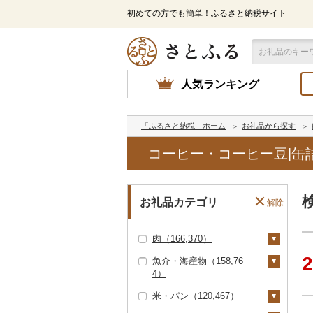
初めての方でも簡単！ふるさと納税サイト
人気ランキング
「ふるさと納税」ホーム
お礼品から探す
コーヒー・コーヒー豆|缶
お礼品カテゴリ
解除
肉（166,370）
2
魚介・海産物（158,76
牛肉（精肉）（89,08
4）
0）
米・パン（120,467）
ステーキ（27,592）
牛肉（加工品）（30,0
カニ（16,687）
79）