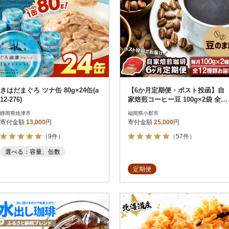
きはだまぐろ ツナ缶 80g×24缶(a
【6か月定期便・ポスト投函】自
12-276)
家焙煎コーヒー豆 100g×2袋 全12
種[No5354-0229]
静岡県焼津市
福岡県小郡市
寄付金額
13,000
円
寄付金額
25,000
円
（9件）
（57件）
選べる：容量、缶数
定期便