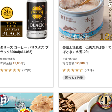
タリーズ コーヒー バリスタズ ブ
缶詰工場直送 伝統のさば缶「旬
ラック390ml(a11-035)
ほとぎ」水煮12缶
静岡県焼津市
長崎県松浦市
寄付金額
12,000
円
寄付金額
12,000
円
（22件）
（71件）
選べる：数量