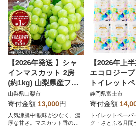
【2026年発送 】シャ
【2026年上
インマスカット 2房
エコロジープ
(約1kg) 山梨県産フル
トイレットペ
ーツ 人気のぶどう
ダブル 96ロ
山梨県山梨市
静岡県富士市
品 人気
寄付金額
13,000
円
寄付金額
14,0
人気沸騰中!酸味が少なく、濃
トイレットペーパ
厚な甘さ。マスカット香の芳
グ・さとふる月間
醇な香りが特徴のシャインマ
位を獲得!!バージ