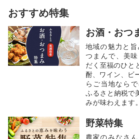
スカット。シャインマスカッ
合、柔らかく使い
トを中心にぶどうをたくさん
を追求した上質な
おすすめ特集
作っている農家が自信を持っ
ペーパーです。
てお届けします。
お酒・おつ
地域の魅力と旨
つまんで、美味
だく至福のひと
酎、ワイン、ビ
らご当地ならで
ふるさと納税で
みが味わえます
野菜特集
農家のみなさん