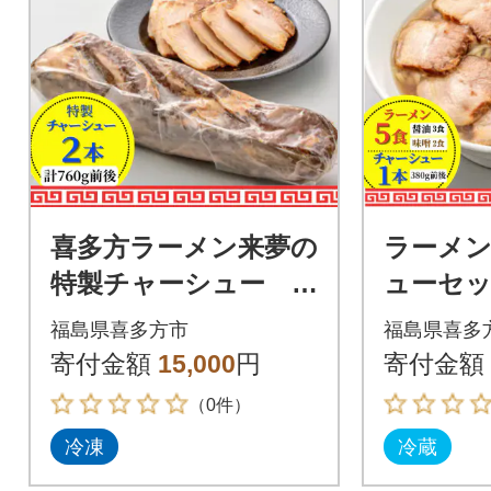
喜多方ラーメン来夢の
ラーメ
特製チャーシュー 2
ューセ
本 760g前後
ラーメン
福島県喜多方市
福島県喜多
チャーシ
寄付金額
15,000
円
寄付金額
（0件）
冷凍
冷蔵