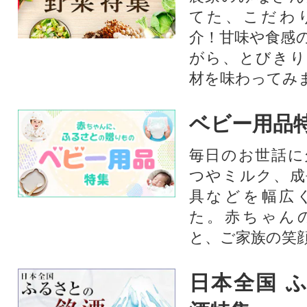
てた、こだわ
介！甘味や食感
がら、とびきり
材を味わってみ
ベビー用品
毎日のお世話に
つやミルク、成
具などを幅広
た。赤ちゃん
と、ご家族の笑
日本全国 