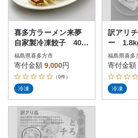
喜多方ラーメン来夢
訳アリ
自家製冷凍餃子 40個
ー 1.8k
入り
福島県喜多方市
福島県喜多
寄付金額
9,000
円
寄付金額
（0件）
冷凍
冷凍