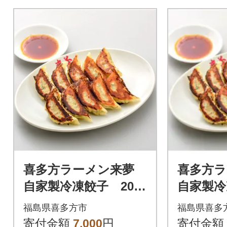
喜多方ラーメン来夢
喜多方ラ
自家製冷凍餃子 20個
自家製冷
入り
入り
福島県喜多方市
福島県喜多
寄付金額
7,000
円
寄付金額