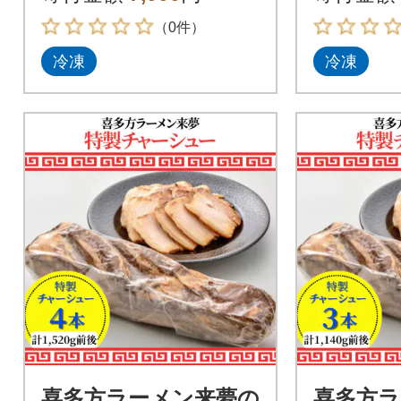
（0件）
冷凍
冷凍
喜多方ラーメン来夢の
喜多方ラ