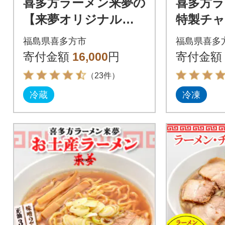
喜多方ラーメン来夢の
喜多方ラ
【来夢オリジナルギ
特製チャ
フト】(8食)
本 380
福島県喜多方市
福島県喜多
寄付金額
16,000
円
寄付金額
（23件）
冷蔵
冷凍