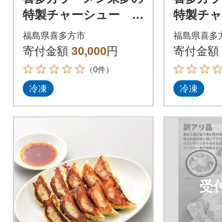
特製チャーシュー 4
特製チャ
本 1520g前後
本 114
福島県喜多方市
福島県喜多
寄付金額
30,000
円
寄付金額
（0件）
冷凍
冷凍
受