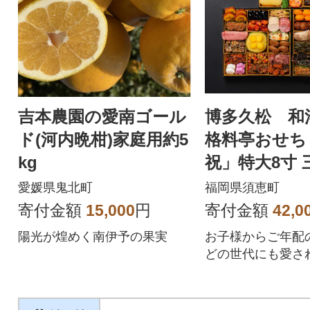
吉本農園の愛南ゴール
博多久松 和
ド(河内晩柑)家庭用約5
格料亭おせち
kg
祝」特大8寸 
愛媛県鬼北町
福岡県須恵町
寄付金額
15,000
円
寄付金額
42,0
陽光が煌めく南伊予の果実
お子様からご年配
どの世代にも愛さ
を特大8寸に50品
ました