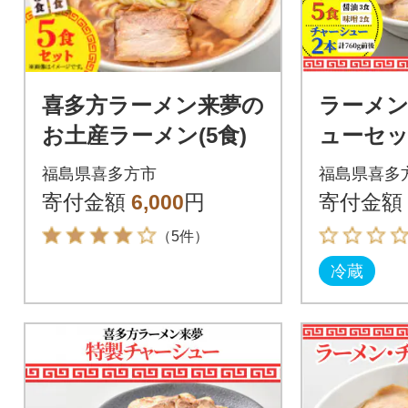
喜多方ラーメン来夢の
ラーメ
お土産ラーメン(5食)
ューセ
ラーメン
福島県喜多方市
福島県喜多
チャーシ
寄付金額
6,000
円
寄付金額
（5件）
冷蔵