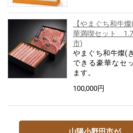
【やまぐち和牛燦(
華満喫セット 1.7
市)
やまぐち和牛燦(
できる豪華なセ
ます。
100,000円
山陽小野田市が