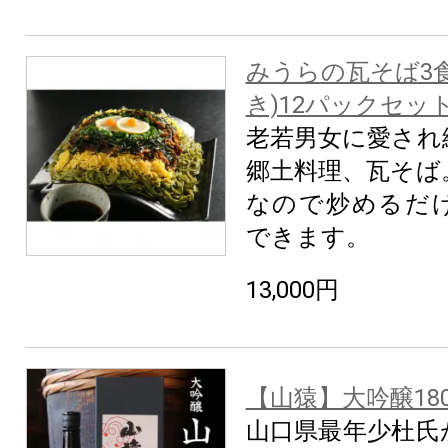
みうらの瓦そば3
き)12パックセッ
老若男女に愛され
郷土料理、瓦そば
なので炒めるだ
できます。
13,000円
【山猿】大吟醸180
山口県最年少杜氏