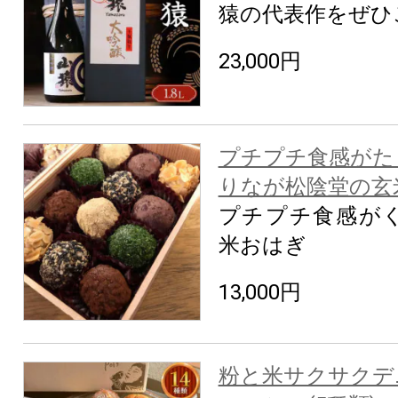
猿の代表作をぜひ
23,000円
プチプチ食感がた
りなが松陰堂の玄米
プチプチ食感が
米おはぎ
13,000円
粉と米サクサクデ