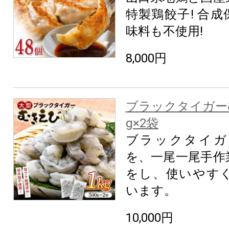
特製鶏餃子! 合
味料も不使用!
8,000円
ブラックタイガー
g×2袋
ブラックタイガ
を、一尾一尾手作
をし、使いやす
います。
10,000円