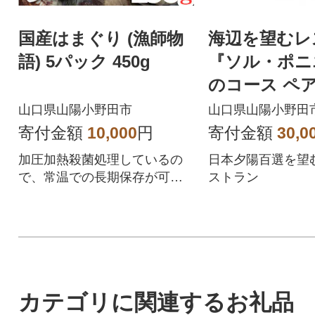
国産はまぐり (漁師物
海辺を望むレ
語) 5パック 450g
『ソル・ポニ
のコース ペ
券
山口県山陽小野田市
山口県山陽小野田
寄付金額
10,000
円
寄付金額
30,0
加圧加熱殺菌処理しているの
日本夕陽百選を望
で、常温での長期保存が可能
ストラン
です。
カテゴリに関連するお礼品