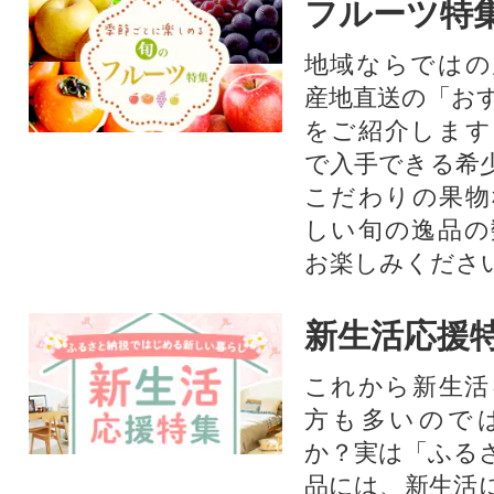
フルーツ特
地域ならではの
産地直送の「お
をご紹介します
で入手できる希
こだわりの果物
しい旬の逸品の
お楽しみくださ
新生活応援
これから新生活
方も多いので
か？実は「ふる
品には、新生活