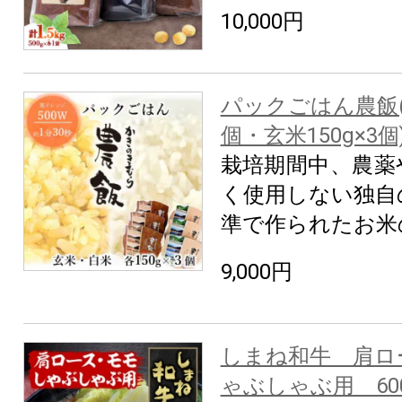
10,000円
パックごはん農飯(白
個・玄米150g×3個
栽培期間中、農薬
く使用しない独自
準で作られたお米
9,000円
しまね和牛 肩ロ
ゃぶしゃぶ用 60