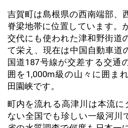
吉賀町は島根県の西南端部、
脊梁地帯に位置しています。
交代にも使われた津和野街道
て栄え、現在は中国自動車道の
国道187号線が交差する交通
囲を1,000m級の山々に囲ま
田園峡です。
町内を流れる高津川は本流に
ない全国でも珍しい一級河川
省の水質調査で何度も日本一