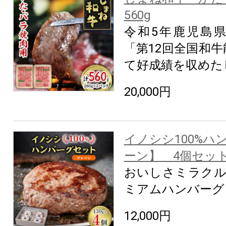
560g
令和5年鹿児島
「第12回全国和
て好成績を収めた
20,000円
イノシシ100%ハ
ーン】 4個セッ
おいしさミラクル
ミアムハンバーグ
12,000円