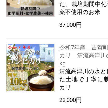
た、栽培期間中化
薬不使用のお米
37,000円
令和7年産 吉賀
カリ 清流高津川
kg
清流高津川の水と
た土地で丁寧に
カリ
22,000円