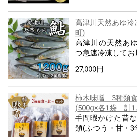
高津川天然あゆ冷凍
町)
高津川の天然あゆ1
つ急速冷凍してお
27,000円
柿木味噌 3種類
(500g×各1袋 計1.
手間暇かけた昔な
類(ふつう・甘・3