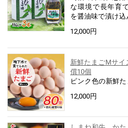
な環境で長年育
を醤油味で漬け込
12,000円
新鮮たまごMサイズ
償10個
ピンク色の新鮮た
12,000円
しまね和牛 か