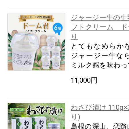
ジャージー牛の生
フトクリーム ド
り
とてもなめらか
ジャージー牛な
ミルク感を味わっ
11,000円
わさび漬け 110g
り)
島根の深山、恋路