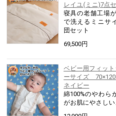
レイユ(ミニ)7点
寝具の老舗工場が
で洗えるミニサ
団セット
69,500円
ベビー用フィット
ーサイズ 70×12
ネイビー
綿100%のやわ
がお肌にやさしい