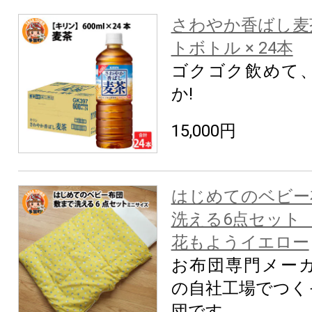
さわやか香ばし麦茶 
トボトル × 24本
ゴクゴク飲めて
か!
15,000円
はじめてのベビー
洗える6点セッ
花もようイエロー
お布団専門メー
の自社工場でつく
団です。