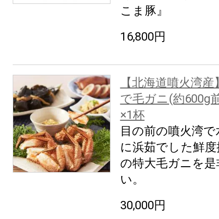
こま豚』
16,800円
【北海道噴火湾産
で毛ガニ(約600g前
×1杯
目の前の噴火湾で
に浜茹でした鮮度
の特大毛ガニを是
い。
30,000円