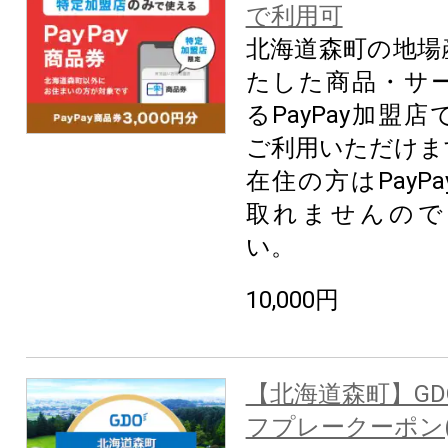
で利用可
北海道森町の地場
たした商品・サ
るPayPay加盟
ご利用いただけま
在住の方はPayP
取れませんので
い。
10,000円
【北海道森町】G
フプレークーポン(3