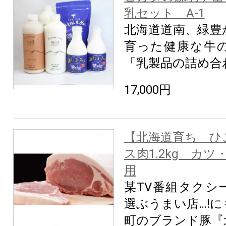
乳セット A-1
北海道道南、緑豊
育った健康な牛
「乳製品の詰め合
17,000円
【北海道育ち ひ
ス肉1.2kg カ
用
某TV番組タクシ
選ぶうまい店…!
町のブランド豚『