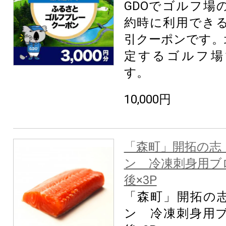
GDOでゴルフ場
約時に利用できる3
引クーポンです。
定するゴルフ場
す。
10,000円
「森町」開拓の志
ン 冷凍刺身用ブロ
後×3P
「森町」開拓の
ン 冷凍刺身用ブ