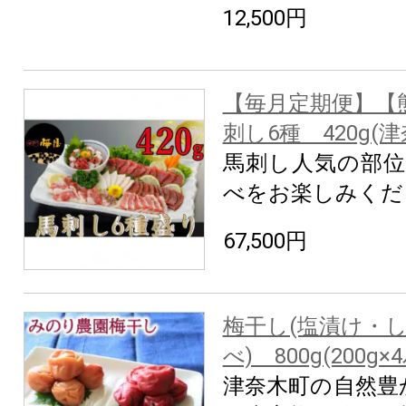
12,500円
【毎月定期便】【
刺し6種 420g(
馬刺し人気の部位
べをお楽しみくだ
67,500円
梅干し(塩漬け・
べ) 800g(200g
津奈木町の自然豊