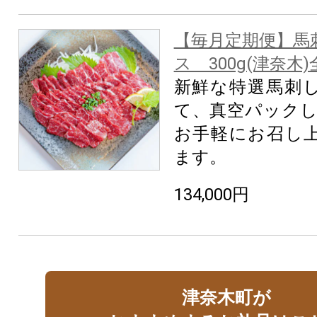
【毎月定期便】馬
ス 300g(津奈木)
新鮮な特選馬刺
て、真空パックし
お手軽にお召し
ます。
134,000円
津奈木町が