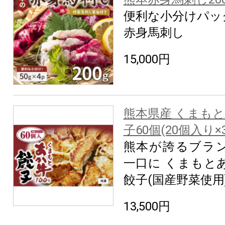
便利な小分けパッ
赤身馬刺し
15,000円
熊本県産 くまもと
子60個(20個入り×
熊本が誇るブラ
一口に くまもとあ
餃子(国産野菜使用
13,500円