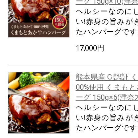
ーグ 150g×10(津
ヘルシーなのに
い!赤身の旨みが
たハンバーグです
17,000円
熊本県産 GI認証
00%使用 くまも
ーグ 150g×6(津奈
ヘルシーなのに
い!赤身の旨みが
たハンバーグです