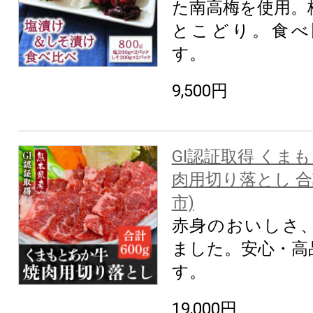
た南高梅を使用。
とこどり。食べ
す。
9,500円
GI認証取得 くま
肉用切り落とし 合計
市)
赤身のおいしさ
ました。安心・高
す。
19,000円