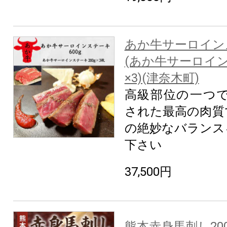
あか牛サーロインス
(あか牛サーロイン
×3)(津奈木町)
高級部位の一つで
された最高の肉質
の絶妙なバランス
下さい
37,500円
熊本赤身馬刺し200