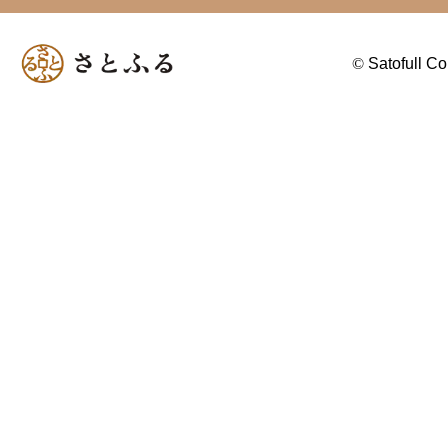
©
Satofull Co.